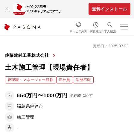
ハイクラス転職
無料インストール
パソナキャリア公式アプリ
サービス紹介
閲覧履歴
求人検索
更新日：2025.07.01
佐藤建材工業株式会社
土木施工管理【現場責任者】
管理職・マネージャー経験
正社員
学歴不問
650万円〜1000万円
※経験に応ず
福島県伊達市
施工管理
-