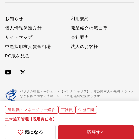
お知らせ
利用規約
個人情報保護方針
職業紹介の範囲等
サイトマップ
会社案内
中途採用求人賃金相場
法人のお客様
PC版を見る
パソナの転職エージェント【パソナキャリア】。非公開求人や転職ノウハウ
など転職に関する情報・サービスを無料で提供します。
管理職・マネージャー経験
正社員
学歴不問
「パソナキャリア」は職業紹介優良事業者に認定されています。
※「パソナキャリア」は株式会社パソナが運営する人材紹介・採用支援サービスの名称です
土木施工管理【現場責任者】
気になる
応募する
Copyright(C) All rights reserved by Pasona Inc.