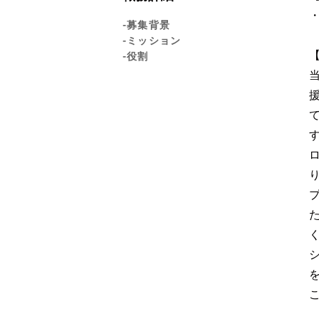
-募集背景
-ミッション
-役割