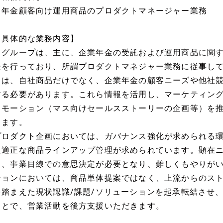
・年金顧客向け運用商品のプロダクトマネージャー業務
【具体的な業務内容】
当グループは、主に、企業年金の受託および運用商品に関
援を行っており、所謂プロダクトマネジャー業務に従事し
ては、自社商品だけでなく、企業年金の顧客ニーズや他社
する必要があります。これら情報を活用し、マーケティング
ロモーション（マス向けセールスストーリーの企画等）を
ります。
プロダクト企画においては、ガバナンス強化が求められる
た適正な商品ラインアップ管理が求められています。顕在
く、事業目線での意思決定が必要となり、難しくもやりが
ションにおいては、商品単体提案ではなく、上流からのス
を踏まえた現状認識/課題/ソリューションを起承転結させ
ことで、営業活動を後方支援いただきます。