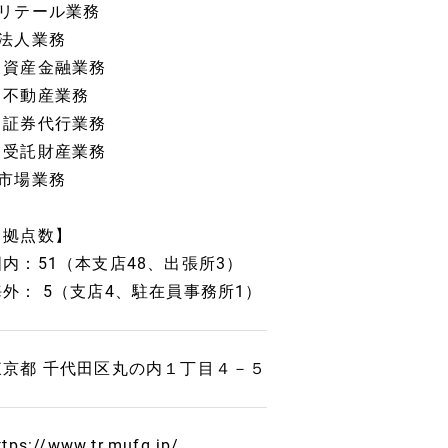
■リテール業務
■法人業務
資産金融業務
不動産業務
証券代行業務
受託財産業務
■市場業務
【拠点数】
国内：51（本支店48、出張所3）
海外： 5（支店4、駐在員事務所1）
東京都 千代田区丸の内１丁目４－５
ttps://www.tr.mufg.jp/