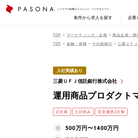
ハイクラス転職エージェント「パソナキャリア」
条件から求人を探す
企業
TOP
マーケティング・企画
商品企画・開
TOP
金融・保険
その他銀行
三菱ＵＦ
入社実績あり
三菱ＵＦＪ信託銀行株式会社
運用商品プロダクト
正社員
土日休み
完全週休2日制
500万円〜1400万円