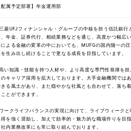
【配属予定部署】年金運用部
■三菱UFJフィナンシャル・グループの中核を担う信託銀
産、年金、証券代行、相続業務などを通じ、高度かつ幅広い専門
等による金融の変革の中においても、MUFGの国内随一の
値を生み出し続けることで更なる成長を目指しています。
■高い知識・技能を持つ人材や、より高度な専門性発揮を担
てのキャリア採用を拡大しております。大手金融機関では
できる風土があり、また穏やかな社風とも合わせて、落ち
くことができます。
■ワークライフバランスの実現に向けて、ライブウィークと
取得を強く奨励し、加えて効率的・魅力的な職場作りを目
る社内業務改革にも常に取り組んでおります。