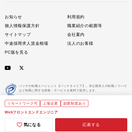
お知らせ
利用規約
個人情報保護方針
職業紹介の範囲等
サイトマップ
会社案内
中途採用求人賃金相場
法人のお客様
PC版を見る
パソナの転職エージェント【パソナキャリア】。非公開求人や転職ノウハウ
など転職に関する情報・サービスを無料で提供します。
リモートワーク可
上場企業
副業制度あり
「パソナキャリア」は職業紹介優良事業者に認定されています。
※「パソナキャリア」は株式会社パソナが運営する人材紹介・採用支援サービスの名称です
Webフロントエンドエンジニア
気になる
応募する
Copyright(C) All rights reserved by Pasona Inc.