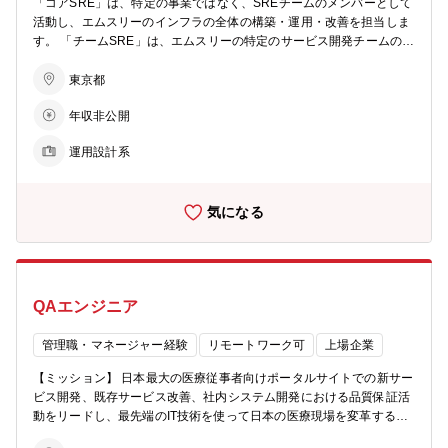
「コアSRE」は、特定の事業ではなく、SREチームのメンバーとして
t / React / Vue / Next.js / Nuxt / Flutter ■サーバーサイド：Kotlin / Go /
活動し、エムスリーのインフラの全体の構築・運用・改善を担当しま
Ruby / Scala / Java / Spring Boot / Ruby on Rails ■インフラ：AWS
す。 「チームSRE」は、エムスリーの特定のサービス開発チームのメ
(ECS, EKS, DynamoDB, RDS, Lambda, SNS, SQS) / Terraform ■デー
ンバーとして活動し、インフラ / バックエンドを中心に、そのサービ
タベース：PostgreSQL / MySQL / Oracle ■その他：Slack / Figma / Gi
スの信頼性の向上に取り組みます。 【ミッション】 エムスリーのイ
東京都
tLab / GitHub / JIRA / Confluence 【事業内容】 エムスリーはテクノ
ンフラストラクチャー全体の生産性・可用性・コストパフォーマンス
ロジーを活用し、医療業界にイノベーションを起こすことを目指し
年収非公開
を向上することで、各サービスの価値提供を促進する。 【具体的な業
て、日本国内外で数多くのWebサービスを展開しています。 ■「m3.c
務内容】 ■各種サービスの監視などObservabilityの改善 ■各マイクロ
om」 同チームでは、日本最大の医療従事者向けプラットフォーム
運用設計系
サービスの可視化・安定化のための改善 ■AWS / GCP / オンプレミス
「m3.com」における各サービスの提供を通じて国内30万人以上、世
全体のネットワークの可用性・コストパフォーマンス改善 ■RDBMS
界で600万人以上の医師に適切な情報を配信し、一億人以上の患者に
の可用性・運用課題への対処および根本解決 ■各プロダクトの設計、
貢献するため、プロダクト開発に取り組んでいます。 ■「エムスリー
気になる
機能実装、リファクタリングなど ■各プロダクトの設計に対するレビ
デジカル」 医師の「患者と向き合う時間」を最大化する、クラウド電
ュー・助言 ■オンプレミス → クラウド 移行の支援 ■クラウド 移行に
子カルテ「エムスリーデジカル」を開発しています。新規導入施設数
伴い発生する技術的諸課題の解決 ■共通インフラ機能 (メール送信 / S
でクラウド電子カルテにおいてNo.1となっています。機械学習を用い
AML / 専用線ネットワーク 等) の運用、改善 ■権限付与・ACL 設定と
た新規機能開発、電子カルテならではの安定運用に向けた改善などに
いった運用作業とその自動化・効率化 【得られる経験・スキル】 ■大
取り組んでいます。 https://digikar.co.jp/ ■「エムスリーデジカルスマ
QAエンジニア
規模なマイクロサービス環境における実践的な構築・運用・改善の経
ート診療」 クリニックでの患者の待ち時間の短縮、業務のDXのため
験・実績 ■AWS/オンプレミス/GCPのマルチクラウド環境に対する知
に、予約・問診・決済等の機能をシームレスに提供する「デジスマ診
見・スキル ■売上・機能規模の大きいサービスのオンプレミス → クラ
管理職・マネージャー経験
リモートワーク可
上場企業
療」を開発しています。電子カルテ連携・患者向けWeb・アプリや医
ウド移行の経験 【チーム体制】 ■コアSRE 同社の成長し続ける事業
療機関向け管理画面の改善に取り組んでいます。 https://digikar-smar
【ミッション】 日本最大の医療従事者向けポータルサイトでの新サー
は数百ものマイクロサービスによって支えられています。SREチーム
t.jp/doctor その他にも、数多くのプロダクトを運用・新規開発してお
ビス開発、既存サービス改善、社内システム開発における品質保証活
のメンバーはコアSREと呼ばれ全社的にそれらの開発・構築・運用を
り、選考フェーズの中で志望者様の希望も含めてご担当頂くプロダク
動をリードし、最先端のIT技術を使って日本の医療現場を変革する。
支える存在です。垂直分業はしておらず、各自が自走するプロフェッ
トを決定します。
ソフトウェアエンジニアと協力して、高品質なプロダクトを素早く利
ショナルとして本質的な課題を解決することが期待されます。構築・