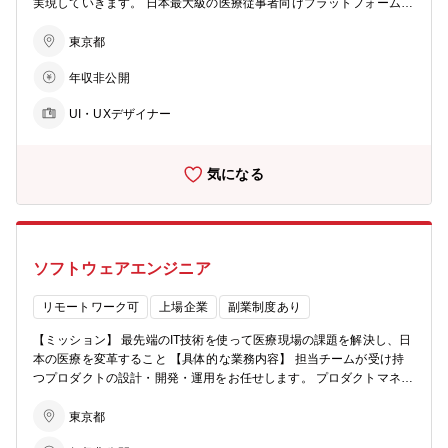
実現していきます。 日本最大級の医療従事者向けプラットフォームを
い、事業や組織設計、仕組み化など、あらゆる課題に対してチャレン
展開するエムスリーグループのWEBサービス及びアプリ等においてUI
ジできる組織フェーズでもあることから、年齢、入社年次関係なく、
デザインを担当し、より多くのユーザーにとって使いやすいUIを提供
東京都
事業経営に携われる機会があります。実際に、新たな価値創造とより
しつつ、ビジネス成果への貢献をしていただきます。 【具体的な業務
良い事業を推進していくため、多用なバックグラウンドを持つ若手が
年収非公開
内容】 ■iOS / Androidアプリ、WEBサービスのUIデザイン、ビジュア
枠組みに捉われない柔軟な思考、高い社長意識、事業推進力を発揮
ルデザインをリード ■仮説 / データに基づいたユーザーストーリーの
し、活躍しています。 【参考記事】 ■サービスサイト https://portal.bi
UI・UXデザイナー
考案（PdM/UXデザイナーと共に実施） ■施策や機能の企画立案（Pd
r.m3.com/ ■メンバーインタビュー https://jobs.m3.com/your_next_car
M/UXデザイナーと共に実施） ■デザインメンバーの育成 ■ユーザーイ
eer/members/004.html https://jobs.m3.com/your_next_career/memb
ンタビュー/ユーザビリティテスト等による仮説検証/プロトタイピン
ers/002.html
気になる
グ 【組織構成】 5～10名程度のチームで、プロダクトマージャー、エ
ンジニア、QAと連携しながら製作します。 【事業内容】 同社はテク
ノロジーを活用し、医療業界にイノベーションを起こし、より良い医
療の実現を目指しています。 日本最大の医療従事者向けプラットフォ
ーム「m3.com」の提供を通じて、日本国内の医師の約9割にあたる32
ソフトウェアエンジニア
万人の医師への情報を配信し、1億人以上の患者に貢献するため、
様々なサービス/プロダクト開発に取り組んでいます。 具体的には医
薬品プロモーションサービス「MR君」を中心に、医療関連ニュース
リモートワーク可
上場企業
副業制度あり
サイト・医療従事者コミュニティ「m3.com」、遠隔医療相談サービ
【ミッション】 最先端のIT技術を使って医療現場の課題を解決し、日
ス「AskDoctors」、クラウド電子カルテ「エムスリーデジカル」、D
本の医療を変革すること 【具体的な業務内容】 担当チームが受け持
X化を加速させるクリニック支援システム「デジスマ診療」など、い
つプロダクトの設計・開発・運用をお任せします。 プロダクトマネー
ずれも日本最大級のサービス/プロダクトを展開しています。 【開発
ジャーやビジネスチーム、デザインチームと協力しながら、ユーザー
環境】 ■Figma等のプロトタイピングツール ■Photoshop、Illustrator
ヒアリング・技術選定・設計・実装・QA・運用保守といった様々な
東京都
■HTML、CSS (SCSS等含む) コーディング ■Git lab
フェーズに関わることが出来ます。 【得られる経験・スキル】 ■企画