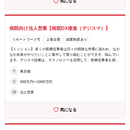
気になる
提案型営業 ■ヘルスケア産業における新たなデータ活用フレームワー
カンパニー化となっております。 ヘルスケア産業は、国内はもちろん
クを生み出し、業界標準を創造する活動 エムスリーは、具体的な施
主要先進国においても成長産業であり、活躍できるフィールドは、欧
策・行動に直結する使えるデータを蓄積しています。クライアント企
米にもまだまだあります。もちろんアジアにもあります。これまでの
業のマーケティング戦略立案に留まらず、事業そのものにインパクト
事業を、よりグローバルレベルでの要望に答えられるように改善して
を与えるソリューションの提供までを担うことができます。 【募集背
いく活動に加え、日本発世界の新たなビジネスモデルの創出を通じ
病院向け法人営業【病院DX推進（デジスマ）】
景】 エムスリーは、医師が巨大かつ成長する産業のキープレイヤーで
て、グローバルに活躍できる人材となる機会を提供いたします。
あることにいち早く注目し、2000年の創業以来、「インターネットを
活用し、健康で楽しく長生きする人を一人でも増やし、不必要な医療
リモートワーク可
上場企業
副業制度あり
コストを一円でも減らすこと」という事業目的の達成を目指し、医療
【ミッション】 多くの医療従事者は日々の煩雑な作業に追われ、なか
従事者向けプラットフォーム「m3.com」を運営。医師に限定する
なか自身がやりたいことに集中して取り組むことができず、悩んでい
と、m3.comは、現在ではYahoo!に次いで2位のサイト利用率です。
ます。デジスマ診療は、テクノロジーを活用して、医療従事者を煩雑
エムスリーが医師向け広告事業を核に成長する過程で、リサーチ事業
な作業から解放して、診療周辺業務をラクにする診療支援システムと
は誕生しました。国内の医薬品市場をリサーチしたいグローバルファ
して提供しています。医療現場のDX実現に向け、様々なサービスの
東京都
ーマ本社やグローバル化が進み海外進出を加速させる内資系企業に、
開発・グロースを併行して進めており、一人でも多くの方が健康に長
世界最大級の医師パネルを持つエムスリーのリサーチサービスが役立
500万円〜1000万円
生きする社会の実現に貢献していきたいという想いで、事業を展開し
っています。 BIR（ビジネスインテリジェンス&リサーチ）カンパニ
ています。 また、2024年からは病院向けの機能開発も進めており、1
ーは、上記の背景から着実な成長を遂げ、エムスリーの新たな柱とな
法人営業
000床を超える大病院へのDX改革にも取り組み始めています。開始し
る事業を担うグループとして2016年4月より社内第1号案件としてカ
て半年程度で、日本トップレベルの規模を誇る病院を含め想定以上の
ンパニー化されました。ちょうどエムスリーが上場した当時と同じ数
病院への導入が進んでおり、病院におけるDX改革支援のニーズは非
十億円程度の売上規模があり、今後も成長が見込めると期待されての
気になる
常に強いと手ごたえを感じています。 例えば、大病院における診療前
カンパニー化となっております。 ヘルスケア産業は、国内はもちろん
後の患者待ち時間は、非常に長いですが、この待ち時間は長年に渡り
主要先進国においても成長産業であり、活躍できるフィールドは、欧
解決されていません。このような課題は枚挙にいとまがありません
米にもまだまだあります。もちろんアジアにもあります。これまでの
が、病院における組織構造の複雑さや、予算の制約、人的リソースの
事業を、よりグローバルレベルでの要望に答えられるように改善して