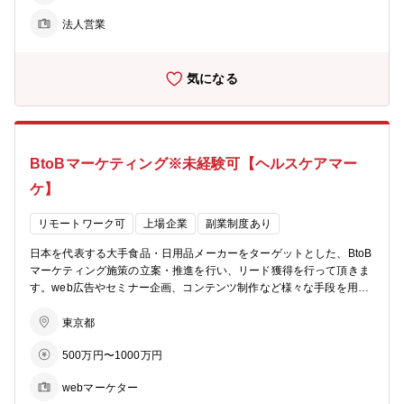
り組み、サービスを企画、推進する 【同ポジションで働く魅力】 ・
法人営業
医師にとっての基幹業務システムである電子カルテ提供は、医師の診
療をサポートすることに繋がり、医療の質向上を通じて社会へ大きく
貢献できます ・最新アプローチや旧来型の営業手法にとらわれないセ
気になる
ールスなど、様々なチャレンジを通じて成長できる場があります ・営
業プロセスをチームで改善する意欲が高く、プロセス志向を習得でき
る ・ユーザーから高い評価を得て急成長しているクラウド電子カルテ
を、自らの貢献で日本一の電子カルテへと押し上げるチャンスがあり
ます ・営業領域だけにとどまらず、業務改革、チーム作りなどの幅広
BtoBマーケティング※未経験可【ヘルスケアマー
い業務、マーケティング領域や、当該サービスから派生するエムスリ
ーにしかできない新規事業の立ち上げなどにも携わる機会があります
ケ】
・セールス組織を拡大するタイミングで参画いただくため、組織作り
を経験できます
リモートワーク可
上場企業
副業制度あり
日本を代表する大手食品・日用品メーカーをターゲットとした、BtoB
マーケティング施策の立案・推進を行い、リード獲得を行って頂きま
す。web広告やセミナー企画、コンテンツ制作など様々な手段を用い
て、下記のような同サービスの潜在的顧客を顕在化し、商談化へと繋
げることが本ポジションのミッションです。 【事業内容】 ■AskDoct
東京都
ors評価サービス 100名以上の医師が商品やサービスの評価を行い、
500万円〜1000万円
結果を用いて「医師100名のうち86%が勧めたいと回答しました」 な
どの訴求を可能とするブランディング施策 ・87％の採用ブランドで
webマーケター
売上が上昇（中央値120％）した実績もあるサービスです。 ■パンフ