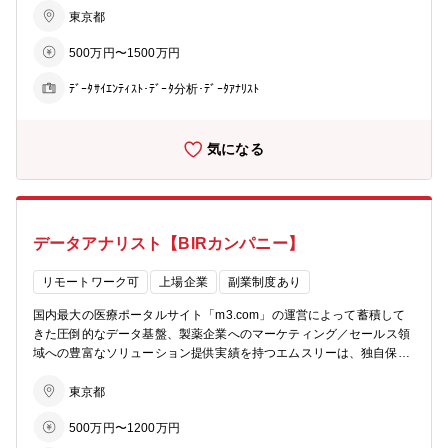
データ基盤のスケーラビリティを意識した技術選定およびアーキテク
学習技術を用いたwebサービス体験改善 エムスリーが提供するサービ
東京都
チャ策定の経験 ■データ基盤の運用を通じたデータマネジメント、お
スを改善するためのアルゴリズムの開発を担当しています。 （例：コ
よび継続改善の経験 ■データ基盤を企画・開発・運営し、数億円規模
500万円〜1500万円
ンテンツのレコメンデーション、メールマガジンのパーソナライズ、
のマネタイズを実現した経験と実績 【組織構成】 システム担当も含
検索アルゴリズムの改善） ■機械学習をコアとした新規サービスの開
めたチーム全体では、エンジニア28名、ディレクター10名、デザイナ
ﾃﾞｰﾀｻｲｴﾝﾃｨｽﾄ･ﾃﾞｰﾀ分析･ﾃﾞｰﾀｱﾅﾘｽﾄ
発 機械学習がコア技術となるような新規サービスの企画・開発を行っ
ー3名、QA（テスター）10名。うち、データ基盤エンジニアは4名。
ています。 （例: 医師の情報収集を助けるための専門性の高い文章の
社員同士をお互いにプロとして尊重する文化。チーム内のシステム設
要約・翻訳・キュレーション、社員の健康診断情報からの健康リスク
計のプロとして、方針策定の議論から参加し、実際の開発、リリー
気になる
予測、症状からの希少疾患の検索） ■医療現場で利用されるサービス
ス、運用フェーズまで担当。 【技術スタック】 開発言語：LookML /
の開発 電子カルテ事業との連携や医療機器（画像診断、患者向けアプ
Python / SQL / Bash データパイプライン：Digdag / Embulk / Fluentd
リケーション）の開発など、診療の現場で医療従事者が直接利用する
/ Dataflow DB・データウェアハウス： BigQuery / PostgreSQL / MyS
MLプロダクトを開発しています。 【ミッション】 AI・機械学習を活
QL / Oracle インフラ・IaC：AWS / GCP / Terraform / オンプレミス BI
用して医療の質を向上させる。適切な対象者に適切な情報を適切なタ
ツール：Looker / Redash / Tableau その他： Slack / Figma / GitLab /
データアナリスト【BIRカンパニー】
イミングで届けることが医療発展のキーと考えており、機械学習の活
GitHub / Confluence / Jira
用により達成できると信じています。 【本ポジションの魅力】 ■医療
系のデータ（テキスト、画像、動画）があり、それらを用いたアルゴ
リモートワーク可
上場企業
副業制度あり
リズム開発が行えます。 ■少人数で多くのサービスをサポートしてお
国内最大の医療ポータルサイト「m3.com」の運営によって蓄積して
り、機械学習システムの企画から開発まで裁量を持って行えます。 ■
きた圧倒的なデータ基盤、製薬企業へのマーケティング／セールス領
チームで独立したKubernetesクラスタ上のマイクロサービス基盤を運
域への豊富なソリューション提供実績を持つエムスリーは、独自保有
用しており、モデリングだけでなく運用改善まで含めた経験を積めま
データやマーケティング知見、製薬メーカーが保有するデータを融合
す。 ■ビジネス側の担当者もデータ分析/機械学習の活用に理解があ
させ、新たなデータビジネスという価値を創り出すことができるポジ
東京都
り、新規アルゴリズムを積極的に導入できます。 【組織構成】 エン
ションにあります。 上記のような環境において、エムスリーの有する
ジニアリンググループ AI・機械学習チーム 機械学習エンジニア7
500万円〜1200万円
圧倒的なリソースをフル活用し、クライアントニーズを顕在化させ、
名、ソフトウェアエンジニア5名（含 Ph.D.保有者複数） エムスリー