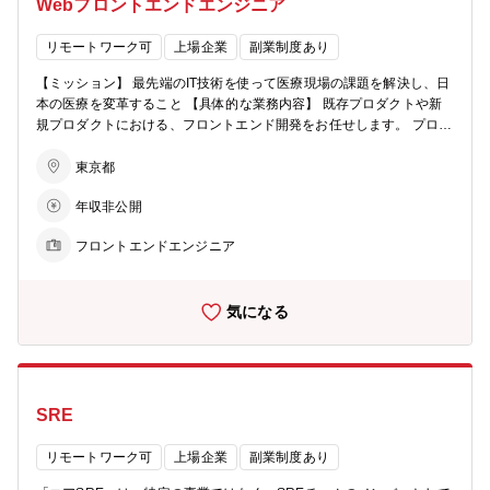
Webフロントエンドエンジニア
セス改善経験 ■顧客サービス活用課題に対する能動的な課題解決力 ■
ステークホルダーと連携し、新規オペレーションの設計・実行を遂行
できるコミュニケーション能力 ■マーケットイン、顧客ニーズをもと
リモートワーク可
上場企業
副業制度あり
にしたプロダクト開発、改善経験 【組織構成】フィールドDXグルー
【ミッション】 最先端のIT技術を使って医療現場の課題を解決し、日
プ ■今回募集のビジネス側ポジションに加え、データサイエンティス
本の医療を変革すること 【具体的な業務内容】 既存プロダクトや新
ト、エンジニア、プロダクトマネージャー等幅広い役割のメンバーが
規プロダクトにおける、フロントエンド開発をお任せします。 プロダ
在籍 ■ビジネス側メンバーのバックグランドは事業会社マーケティン
クトマネージャーやビジネスチーム、デザインチームと協力しなが
グ、製薬企業MR、法人営業、コンサルティング等、多岐にわたる ■
ら、技術選定、開発、テスト、QA、運用まで、多くのフェーズに参
東京都
主な取り組み ・カスタマーサクセスの追求 ・新規サービス開発 ・組
画することができます。技術選定においては、プロダクト・チームご
織力強化に向けた施策推進
年収非公開
とに利用技術の決定が自由にできるため、裁量を持って開発に取り組
むことができます。 【本ポジションの魅力】 ■少人数のチームでスピ
フロントエンドエンジニア
ード感を持って、企画段階から運用まで、幅広い経験を積むことが可
能 ■マルチスタックなエンジニアが数多く在籍する環境で、Webフロ
ントエンジニアとして参画された場合でも、バックエンドやインフ
気になる
ラ、アプリなど、他の技術領域への挑戦も可能 ■新規事業開発から、
売上数百億円規模のプロダクトの継続的な改善およびリファクタリン
グ等、様々な事業フェーズでの経験も可能 【組織構成】 エンジニア
（6名程度）、プロダクトマネージャー、デザイナー、QAの10～15人
程度が一つのチームとなり、連携しながら、開発を進めています。企
SRE
画段階からエンジニアが参加し技術/デザインの検証をしながら企画を
具体化していきます。経営メンバーとも日次レベルでコミュニケーシ
ョンをとり、素早い意思決定、素早いユーザーへの価値提供を目指し
リモートワーク可
上場企業
副業制度あり
ています。 【主な技術スタック】 ■フロントエンド：TypeScript / Dar