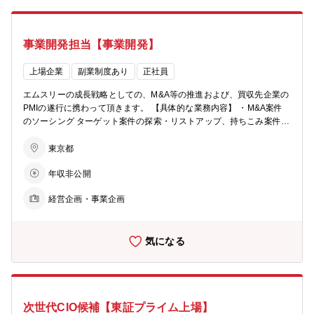
PMIを通して、様々なIT環境・ツールに触れることが可能です。 ■ビ
ます。製薬分野のマーケティング支援から始まった当社の中でも、健
ジネス部門やエンジニアリング部門など社内の優秀なメンバーと協業
康商材のマーケティング支援により 「日々の健康・予防を促進するこ
する中で、論理的思考力やプロジェクト管理といったビジネススキル
とで社会に価値提供をする」 新たな試みですが、年々顕在化する市場
事業開発担当【事業開発】
を向上させることが可能です。 ■意思決定や施策の実行スピードが速
ニーズもあり支援実績は現在進行形で拡大しています。 一生の中で
く、急成長・急拡大を続けるエムスリーで、会社経営のダイナミズム
日々接する食品、生活/衛生用品、化粧品、家電、住宅などあらゆる業
を実感できます。 【所属】ITサービスグループ ■エムスリー本体のIT
上場企業
副業制度あり
正社員
界から健康を支える商品、サービスを目利きし、健康のプロフェッシ
部門 ■国内グループ約40社に対してIT戦略領域のコンサルティングを
ョナルである医師や医療機関と連携しながらヘルスケア市場の課題解
エムスリーの成長戦略としての、M&A等の推進および、買収先企業の
実施 ■グループ会社はITツールの選定に対して裁量あり
決、事業開発をアグレッシブに行いたい方を募集しています。 【配属
PMIの遂行に携わって頂きます。 【具体的な業務内容】 ・M&A案件
部署】 ヘルスケアマーケティンググループ 【先輩社員の事例】 ■大学
のソーシング ターゲット案件の探索・リストアップ、持ちこみ案件の
院博士課程中退後、2020年入社。2年でチームリーダーに昇格。 ■小
分析、提案書作成、アプローチ等 ・M&A案件のエグゼキューション
売販売職から転職し、2021年入社。新規施策を中心に企画・実行等を
ストラクチャリング、企業価値の分析、デューデリジェンス、契約交
東京都
担うチームの中心メンバー。
渉、クロージング、各種開示等の実行をPMとしてリード ・買収後の
年収非公開
PMI遂行 買収先企業の経営効率化の推進のリード 買収先企業とM3及
びM3グループとの協業を通じた価値創造プロセスのリード ※上記は
経営企画・事業企画
いずれも、買収先企業のマネジメントチームの一員として遂行して頂
く
気になる
次世代CIO候補【東証プライム上場】