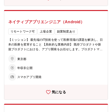
て、企画段階から運用まで、幅広い経験を積むことが可能 ■フルスタ
ックなエンジニアが数多く在籍する環境で、アプリエンジニアとして
参画された場合でも、Webフロントやバックエンド、インフラ、アプ
リなど、他の技術領域への挑戦も可能 ■新規事業開発から、売上数百
ネイティブアプリエンジニア（Android）
億円規模のプロダクトの継続的な改善およびリファクタリングといっ
た、様々な事業フェーズでの経験も本人の希望に合わせて提供可能
【組織構成】 エンジニア6名(iOS / Android / バックエンド)、プロダク
リモートワーク可
上場企業
副業制度あり
トマネージャー5名、QA2名 マルチデバイスチームは横断チームとし
【ミッション】 最先端のIT技術を使って医療現場の課題を解決し、日
て、各プロダクトチームと協力して、アプリの開発をおこなっていま
本の医療を変革すること 【具体的な業務内容】 既存プロダクトや新
す。1プロダクトあたり2～3名のアプリエンジニアがアサインされ、
規プロダクトにおける、アプリ開発をお任せします。プロダクトマネ
小さいチームで高速に開発をおこなっています。企画段階からエンジ
ージャーやビジネスチーム、デザインチームと協力しながら、技術選
ニアが参加し技術/デザインの検証をしながら企画を具体化していきま
定、開発、テスト、QA、運用まで、多くのフェーズに参画すること
東京都
す。経営メンバーとも日次レベルでコミュニケーションをとり、素早
ができます。技術選定においては、プロダクト・チームごとに利用技
い意思決定、素早いユーザーへの価値提供を目指しています。 【事業
年収非公開
術の決定が自由にできるため、裁量を持って開発に取り組むことがで
内容・会社概要】 エムスリーはテクノロジーを活用し、医療業界にイ
きます。アプリ開発チームでは、アプリ向けバックエンドの開発もお
ノベーションを起こすことを目指して、日本国内外で数多くのアプ
スマホアプリ開発
こなっており、アプリ開発に限らず多くの領域に挑戦して頂けます。
リ・Webサービスを展開しています。 アプリ開発チームではエムスリ
m3.comプラットフォームにおけるサービスの増加に伴い、引き続き
ーが展開する約20事業を横断しiOS/Androidアプリの開発を担当して
開発を高速に行うためのリファクタリングも積極的におこなっていま
います。 ■「m3.com」 m3.comは日本の医師の約9割が利用する、日
気になる
す。 【得られる経験・スキル】 ■少人数のチームでスピード感を持っ
本最大の医療従事者向けプラットフォームです。iOS/Androidアプリ
て、企画段階から運用まで、幅広い経験を積むことが可能 ■フルスタ
版の開発を担当しています。 ■「AskDoctors」 アスクドクターズは日
ックなエンジニアが数多く在籍する環境で、アプリエンジニアとして
本最大級のオンライン医療相談サービスです。Flutterでのクロスプラ
参画された場合でも、Webフロントやバックエンド、インフラ、アプ
ットフォームアプリの開発を担当しています。 https://www.askdoctor
リなど、他の技術領域への挑戦も可能 ■新規事業開発から、売上数百