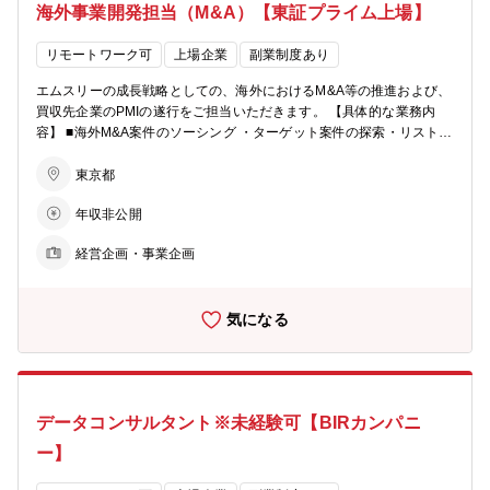
れ、多数の方に利用いただいています。 通常は病院に行かないと医師
海外事業開発担当（M&A）【東証プライム上場】
資案件のソーシング ・将来的なIPOやM&AによるExitが期待できる、
に相談ができないため、各人の判断に対応を委ねられている状況で
有望な起業候補者やターゲット案件の探索・リストアップ、アプロー
す。結果として、本来は早めに診察すべきものでも後回しになった
チ ・金融機関、VC、アクセラレータ、エンジェル投資家、起業家コ
リモートワーク可
上場企業
副業制度あり
り、本来は病院に行く必要はないものでも不必要に手間やお金がかか
ミュニティ等との独自ネットワークの開拓 ■シード投資の実行 ・シー
エムスリーの成長戦略としての、海外におけるM&A等の推進および、
ってしまうなどの問題が発生しています。また医師によって経験や技
ドステージに最適化されたデューデリジェンス、契約交渉、クロージ
買収先企業のPMIの遂行をご担当いただきます。 【具体的な業務内
量、判断も異なります。患者側は自由に医療・病院を選択できるはず
ング等の実行をリード ■投資実行後のハンズオンサポート（バリュー
容】 ■海外M&A案件のソーシング ・ターゲット案件の探索・リストア
ですが、医師と同等レベルの知識をつけることは難しく、適切な治療
アップ） ・リード投資家として、起業前後のタイミングにおける事業
ップ、持ちこみ案件の分析、提案書作成、アプローチ等 ■海外M&A案
方法や病院を調べる手段を持ちあわせていません。そのため、自分が
の「壁打ち」相手となり、事業の立ち上げを積極的にサポート ・エム
件のエグゼキューション ・ストラクチャリング、企業価値の分析、デ
知っている病院・医師・治療方法からしか選択できないため、最適な
東京都
スリーグループのアセットやノウハウを活用した経営アドバイス、フ
ューデリジェンス、契約交渉、クロージング、各種開示等の実行をP
選択ができていないという問題もあります。 このような状況を「Ask
ァイナンス支援、事業開発支援など 【本ポジションの魅力】 ■圧倒的
年収非公開
Mとしてリード ■海外企業買収後のPMI遂行 ・買収先企業の経営効率
Doctors」を中心に、時間や場所、知識差などによらず、医師と繋が
な独自アセットの活用: 国内最大級の医療従事者プラットフォーム「m
化の推進のリード ・買収先企業とM3及びM3グループとの協業を通じ
るプラットフォームになることで課題解決に役立っています。 この
3.com」の会員基盤や、エムスリーグループの多様な事業リソースを
経営企画・事業企画
た価値創造プロセスのリード ※希望や資質・経験次第で海外子会社管
「AskDoctors」のプラットフォームを活用して、希少疾患の早期診断
活用し、ソーシングとハンズオンの両面で他にはない価値提供が可能
理（日本からの管理、および現地駐在）も可 ※上記はいずれも、買収
を促し、適切な医療を受けられるようにする取り組みもはじめ、製薬
です。 ■ファンド立ち上げフェーズへの参画: 新設ファンドのコアメン
先企業のマネジメントチームの一員として遂行して頂く 【本ポジショ
企業と共に、エムスリーグループの持つサービスを組合せ、より大き
バーとして、戦略策定から投資スキーム、ルール作りまで、ファンド
気になる
ンの特徴】 事業開発グループではM&Aの推進だけでなく、買収やJV
な医療課題にも挑戦しています。
の「0→1」を高い裁量を持ってリードいただけます。 ■社会的インパ
設立等を実施後も、当事者として参画いただくケースが多い。M&A後
クトと事業成果の両立: 医療・ヘルスケア領域を中心とした社会課題
のシナジー創出には事業推進の経験が不可欠であり、特にそれらに相
解決（CSV）と、高い事業成長（キャピタルゲイン）の両方を追求で
当する経験を有さない場合は、エムスリー入社後に事業サイド（主に
きる、やりがいの大きいポジションです。 【所属】事業開発グループ
SPBUなど）を経験することが強く望まれます。現メンバーの多くも
CVCチーム
データコンサルタント※未経験可【BIRカンパニ
エムスリーの事業を理解・経験したうえで、事業開発Gに参画してい
ます。 キャリア例：SPBU参画2年後事業開発Gへ異動、事業開発G／
ー】
SPBU兼務など 【配属部署】事業開発グループ