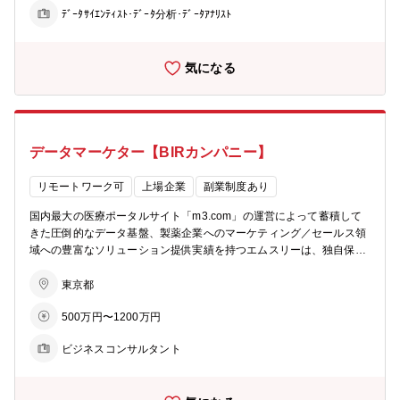
最適なマーケティングデータサービス事業の企画から提案・実行まで
の幅広いプロダクトのKPI向上を継続的に行っており、経営的な観点
ﾃﾞｰﾀｻｲｴﾝﾃｨｽﾄ･ﾃﾞｰﾀ分析･ﾃﾞｰﾀｱﾅﾘｽﾄ
をお任せします。 【具体的な業務内容】 ■クライアント課題の分析
からも期待されています。皆ベンチャーマインドが高く、機械学習・
（リサーチ含む） ■大量に蓄積した自社企画のデータ（アンケート・
AIでビジネスを加速する情熱的なチームです。 【その他】 ■技術スタ
行動ログなど）の分析を通した購買行動モデルなどの構築による新た
ック マイクロサービスで多くのプロダクトを開発しているため、一例
気になる
な価値創造 ■ヘルスケア産業における新たなデータ活用フレームワー
ですが、以下のような技術を利用しています。 言語: Python / Go FW:
クを生み出し、業界標準を創造する活動 エムスリーは、具体的な施
PyTorch / Goa / gokart チャットツール: Slack ソースコード管理: GitL
策・行動に直結する使えるデータを蓄積しています。クライアント企
ab 基盤技術 & IaC: BigQuery / GKE / Looker / Terraform / ElasticSear
業のマーケティング戦略立案に留まらず、事業そのものにインパクト
ch 機械学習領域: レコメンデーション / NLP / CV / オンライン最適化 /
を与えるソリューションの提供までを担うことができます。 【募集背
AutoML
データマーケター【BIRカンパニー】
景】 エムスリーは、医師が巨大かつ成長する産業のキープレイヤーで
あることにいち早く注目し、2000年の創業以来、「インターネットを
活用し、健康で楽しく長生きする人を一人でも増やし、不必要な医療
リモートワーク可
上場企業
副業制度あり
コストを一円でも減らすこと」という事業目的の達成を目指し、医療
国内最大の医療ポータルサイト「m3.com」の運営によって蓄積して
従事者向けプラットフォーム「m3.com」を運営。医師に限定する
きた圧倒的なデータ基盤、製薬企業へのマーケティング／セールス領
と、m3.comは、現在ではYahoo!に次いで2位のサイト利用率です。
域への豊富なソリューション提供実績を持つエムスリーは、独自保有
エムスリーが医師向け広告事業を核に成長する過程で、リサーチ事業
データやマーケティング知見、製薬メーカーが保有するデータを融合
は誕生しました。国内の医薬品市場をリサーチしたいグローバルファ
させ、新たなデータビジネスという価値を創り出すことができるポジ
東京都
ーマ本社やグローバル化が進み海外進出を加速させる内資系企業に、
ションにあります。 上記のような環境において、エムスリーの有する
世界最大級の医師パネルを持つエムスリーのリサーチサービスが役立
500万円〜1200万円
圧倒的なリソースをフル活用し、クライアントニーズを顕在化させ、
っています。 BIR（ビジネスインテリジェンス&リサーチ）カンパニ
最適なマーケティングデータサービス事業の企画から提案・実行まで
ーは、上記の背景から着実な成長を遂げ、エムスリーの新たな柱とな
ビジネスコンサルタント
をお任せします。 【具体的な業務内容】 ■クライアント課題の分析
る事業を担うグループとして2016年4月より社内第1号案件としてカ
（リサーチ含む）・データに基づいたコンサルテーション業務 ■各企
ンパニー化されました。ちょうどエムスリーが上場した当時と同じ数
業のニーズに最もマッチするエムスリー独自データサービスの企画・
十億円程度の売上規模があり、今後も成長が見込めると期待されての