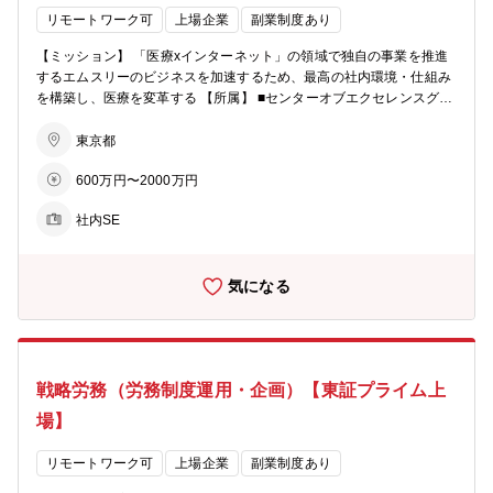
るお勧めのチームです。 ■Ｍ3の次の10年のテーマであるエコシステ
す。また、将来的には業務プロセスの標準化、チームのKPI管理・改
リモートワーク可
上場企業
副業制度あり
ムシナジー実現に携われる ■0→1フェーズを含めた新規事業開発に携
善などチーム運営を担っていただく可能性もあります。また、顧客コ
【ミッション】 「医療xインターネット」の領域で独自の事業を推進
われる／自身のアイデアが事業やプロダクトとなり得る ■台頭著しい
ミュニケーションのみならず、調査設計、業務改善、組織設計など幅
するエムスリーのビジネスを加速するため、最高の社内環境・仕組み
SaaSビジネスに携われる／実務を通してSaaSならではのビジネスス
広い経験を通じ、成長できる環境があります。 【所属】 クラウドソ
を構築し、医療を変革する 【所属】 ■センターオブエクセレンスグル
キル、フレームワークを習得できる ■データドリブンなマーケティン
リューショングループ 【担当業務】 ■オンボーディングが完了したユ
ープ ・エムスリーの戦略・企画部門 ・社内DX・AI活用推進、戦略策
グ・セールスのスキル、経験が得られる／実務を通して汎用的なビジ
ーザーの更なる活用を促進する ■ユーザーへの定量・定性調査に基づ
定・実行、生産性向上・業務改善を実施 【募集背景】 現在、エムス
ネススキルと認められるツールが使用できる ■ベンチャーで活躍し続
東京都
く改善施策の推進 ■ユーザーの中長期的なサクセスを支援するための
リーは急速な成長・組織拡大のフェーズにあり、その成長速度に合っ
けるに必須と言われるカオス耐性が身に付く／役割の際限を設けず、
取り組み、サービスを企画、推進する ■カスタマーサクセス業務の効
600万円〜2000万円
た組織/業務の最適化・生産性の向上が喫緊の課題となっております。
主体的に事業や業務に関与する力が身に付く ■キャリア拡張に向けて
率化・仕組化の設計・推進 ■ユーザーサイトの構築、マニュアル(紙・
当センターオブエクセレンスグループは社内の横断的な戦略・企画部
打席に立つ機会を多く提供（M＆A、コンサル、マーケティング、カ
デジタル)の改善 ■ユーザー向けのプロダクト情報発信、Webinar等の
社内SE
門として、上記の課題解決に向けて最新のテクノロジーも活用し挑戦
スタマーサクセス、セールス、事業開発など） 【参考動画】デジスマ
講師 ■顧客から収集したプロダクトフィードバックを社内に還元する
している真っ只中でございます。エムスリーのミッションに共感し成
導入事例（病院） https://youtu.be/iDj4vXvyLNs 【所属】 クラウドソ
【同ポジションで働く魅力】 ■医師の診療現場に密接に関わるシステ
長を加速させるべく、一緒に取り組む仲間を募集しています。 【担当
リューショングループ、エムスリーデジカル株式会社兼務出向
ムにおけるユーザー体験向上を通じて、日本の医療の変革に貢献でき
気になる
業務】 各種テクノロジー・AI/クラウドサービスを活用し、エムスリ
ます ■サブスクリプションサービスの醍醐味であるユーザーとの関係
ー本体および国内グループ各社の戦略立案、業務改善・システム導入
構築、カスタマーサクセス業務をリードする経験ができます ■ユーザ
をリード頂きます。 ■生産性向上に向けたIT戦略策定 ■AI/クラウドサ
ーが急増しているクラウドサービスを更に拡大させるフェーズで、事
ービスを活用した社内DX推進 ■Salesforceをはじめとしたツールの導
業・組織立ち上げを経験できます ■調査設計、業務改善、組織設計、
入・運用によるビジネス支援 ■BPR（ビジネスプロセス・リエンジニ
コミュニケーション戦略推進、システム開発支援など、多岐に渡る経
戦略労務（労務制度運用・企画）【東証プライム上
アリング）推進による業務プロセスの最適化 【本ポジションの魅力】
験ができます
■デジタルテクノロジーの活用 生成AI、クラウドサービス等のデジタ
場】
ルテクノロジーを様々なビジネス課題に合わせ裁量を持って選択・活
用することができ、IT・デジタル領域のプロフェッショナルとしての
リモートワーク可
上場企業
副業制度あり
キャリアを構築出来ます ■実践的な経験獲得 多様な業種・事業フェー