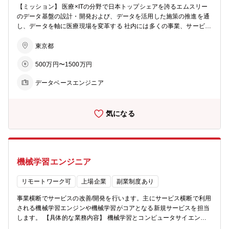
組んでいます。 https://digikar-smart.jp/doctor その他にも、数多くの
【ミッション】 医療×ITの分野で日本トップシェアを誇るエムスリー
s-that-vpoe-has-product-management-skills-2019 https://www.m3tec
プロダクトを運用・新規開発しており、選考フェーズの中で志望者様
のデータ基盤の設計・開発および、データを活用した施策の推進を通
h.blog/entry/sofutowea-first-retrospective-2019 https://2019.pmconf.j
の希望も含めてご担当頂くプロダクトを決定します。 【主な技術スタ
し、データを軸に医療現場を変革する 社内には多くの事業、サービス
p/sessions/2019/11/12/S1-022/
ック】 ・言語: Kotlin ・アーキテクチャ: Flux / MVVM / Clean Archite
があります。以下に一例を挙げます。 ■医療従事者向けメディア m3.c
cture ・ライブラリ: Jetpack Compose / Kotlin coroutine / Kotlin Flow
om ■製薬企業のプロモーション支援サービス MR君 ■国内シェアNo.
東京都
/ Kotlin Multiplatform ・テスト: Robolectric / MockK ・バックエンド:
1のクラウド電子カルテ エムスリーデジカル ■医療施設向け予約～会
Spring Boot (REST, GraphQL) / AWS / Firebase ・その他： Slack / Fi
500万円〜1500万円
計までできる総合サービス デジカルスマート診療 ■コンシューマ向け
gma / GitLab / GitHub / Confluence / Jira
の健康相談サービス Askdoctors ■グローバル向けプロダクト 【具体
データベースエンジニア
的な業務内容】 BigQueryを中心に構築しているデータ基盤の設計・
開発・運用をご担当いただきます。データの収集・集計加工・可視化
までを一気通貫で担い、クライアント企業へのデータ関連サービスの
気になる
提供、およびエムスリー社内でのデータドリブンな意思決定の支援を
することが業務の中軸です。具体的には、以下のようなチャレンジが
あります。 ■各種データマート及びデータパイプラインの設計・開発
■データ品質担保のための戦略検討やツール導入 ■AI・機械学習チーム
など他組織と協調しての新規プロダクトの開発 データを用いたビジネ
機械学習エンジニア
ス価値の創出に向け、自ら手を動かしてデータパイプラインや各種ア
プリケーションを開発していきます。 【テックブログ記事例】 Looke
rによるダッシュボードのアーキテクチャとTerraform providerの実装
リモートワーク可
上場企業
副業制度あり
と運用 https://www.m3tech.blog/entry/looker-dashboard-architecture
事業横断でサービスの改善/開発を行います。主にサービス横断で利用
エムスリーのデータ基盤を支える設計パターン https://www.m3tech.bl
される機械学習エンジンや機械学習がコアとなる新規サービスを担当
og/entry/data-platform-design-pattern 【得られる経験・スキル】 ■ビ
します。 【具体的な業務内容】 機械学習とコンピュータサイエンス
ジネスチームの要件ヒアリングを踏まえたデータモデリングの経験 ■
を用いて、プロダクト開発（企画・開発・運用）を行います。 ■機械