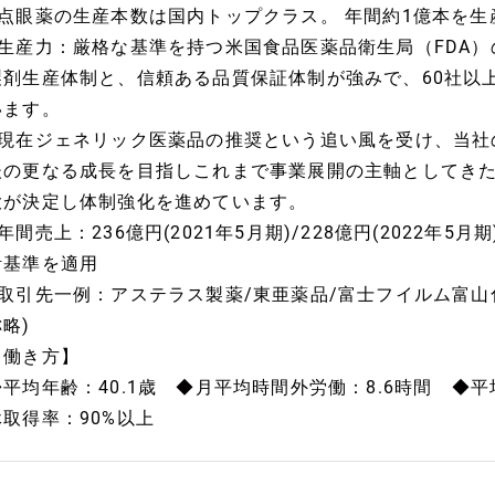
■点眼薬の生産本数は国内トップクラス。 年間約1億本を生
■生産力：厳格な基準を持つ米国食品医薬品衛生局（FDA
製剤生産体制と、信頼ある品質保証体制が強みで、60社以
います。
■現在ジェネリック医薬品の推奨という追い風を受け、当社
後の更なる成長を目指しこれまで事業展開の主軸としてき
大が決定し体制強化を進めています。
年間売上：236億円(2021年5月期)/228億円(2022年5月
計基準を適用
■取引先一例：アステラス製薬/東亜薬品/富士フイルム富山化
略)
【働き方】
◆平均年齢：40.1歳 ◆月平均時間外労働：8.6時間 ◆平
休取得率：90%以上