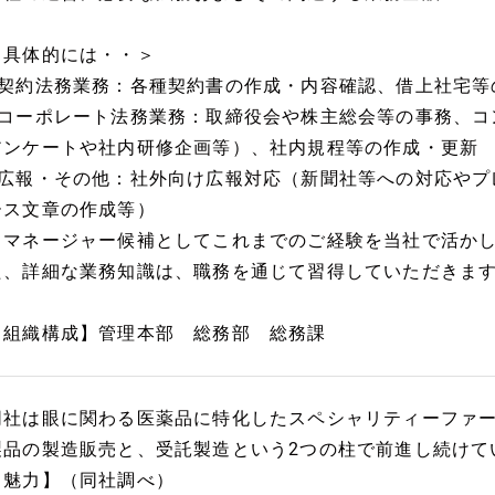
＜具体的には・・＞
■契約法務業務：各種契約書の作成・内容確認、借上社宅等
■コーポレート法務業務：取締役会や株主総会等の事務、コ
アンケートや社内研修企画等）、社内規程等の作成・更新
■広報・その他：社外向け広報対応（新聞社等への対応やプ
ース文章の作成等）
※マネージャー候補としてこれまでのご経験を当社で活か
た、詳細な業務知識は、職務を通じて習得していただきま
【組織構成】管理本部 総務部 総務課
同社は眼に関わる医薬品に特化したスペシャリティーファ
製品の製造販売と、受託製造という2つの柱で前進し続けて
【魅力】（同社調べ）