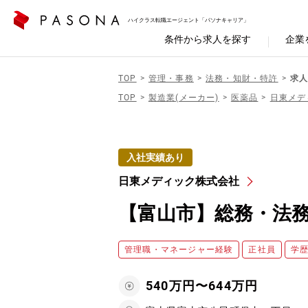
ハイクラス転職エージェント「パソナキャリア」
条件から求人を探す
企業
TOP
管理・事務
法務・知財・特許
求人
TOP
製造業(メーカー)
医薬品
日東メデ
入社実績あり
日東メディック株式会社
【富山市】総務・法
管理職・マネージャー経験
正社員
学
540万円〜644万円