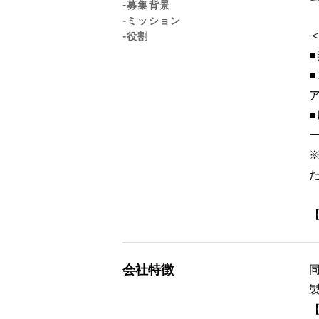
-募集背景
-ミッション
-役割
会社特徴