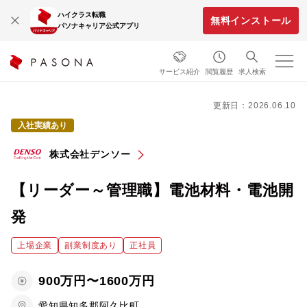
ハイクラス転職
無料インストール
パソナキャリア公式アプリ
サービス紹介
閲覧履歴
求人検索
更新日：2026.06.10
入社実績あり
株式会社デンソー
【リーダー～管理職】電池材料・電池開
発
上場企業
副業制度あり
正社員
900万円〜1600万円
愛知県知多郡阿久比町