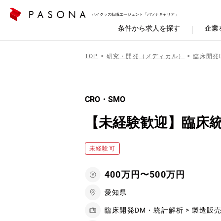
ハイクラス転職エージェント「パソナキャリア」
条件から求人を探す
企業
TOP
研究・開発（メディカル）
臨床開発
CRO・SMO
【未経験歓迎】臨床
未経験可
400万円〜500万円
愛知県
臨床開発DM・統計解析 > 製造販