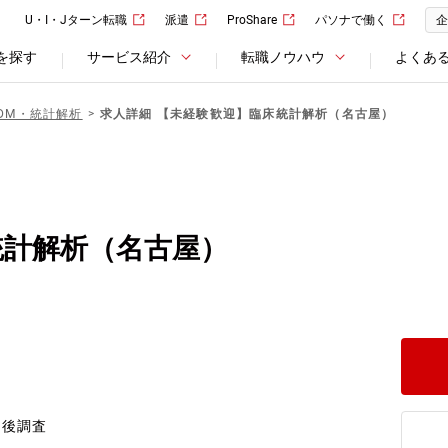
U・I・Jターン転職
派遣
ProShare
パソナで働く
企
を探す
サービス紹介
転職ノウハウ
よくあ
DM・統計解析
求人詳細 【未経験歓迎】臨床統計解析（名古屋）
統計解析（名古屋）
売後調査