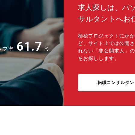
求人探しは、パ
サルタントへお
極秘プロジェクトにかか
61.7
ど、サイト上では公開さ
ップ率
%
れない「
非公開求人
」の
をお探しします。
転職コンサルタン