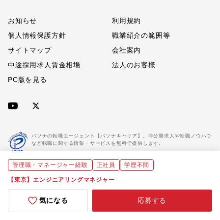
お知らせ
利用規約
個人情報保護方針
職業紹介の範囲等
サイトマップ
会社案内
中途採用求人賃金相場
法人のお客様
PC版を見る
パソナの転職エージェント【パソナキャリア】。非公開求人や転職ノウハウ
など転職に関する情報・サービスを無料で提供します。
管理職・マネージャー経験
正社員
学歴不問
「パソナキャリア」は職業紹介優良事業者に認定されています。
※「パソナキャリア」は株式会社パソナが運営する人材紹介・採用支援サービスの名称です
【東京】エンジニアリングマネジャー
気になる
応募する
Copyright(C) All rights reserved by Pasona Inc.