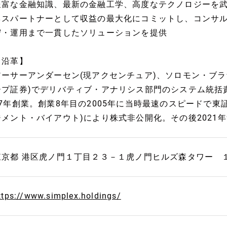
豊富な金融知識、最新の金融工学、高度なテクノロジーを
ネスパートナーとして収益の最大化にコミットし、コンサ
守・運用まで一貫したソリューションを提供
【沿革】
アーサーアンダーセン(現アクセンチュア)、ソロモン・ブラ
ープ証券)でデリバティブ・アナリシス部門のシステム統括
97年創業。創業8年目の2005年に当時最速のスピードで東証
ジメント・バイアウト)により株式非公開化。その後2021
東京都 港区虎ノ門１丁目２３－１虎ノ門ヒルズ森タワー 
ttps://www.simplex.holdings/