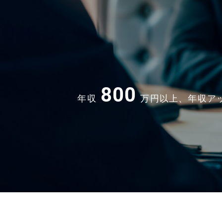
800
年収
万円以上、年収ア