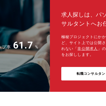
求人探しは、パ
サルタントへお
極秘プロジェクトにかか
61.7
ど、サイト上では公開さ
ップ率
%
れない「
非公開求人
」の
をお探しします。
転職コンサルタン