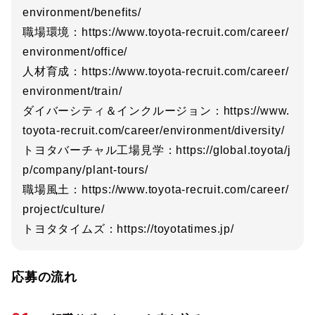
environment/benefits/
職場環境：https://www.toyota-recruit.com/career/
environment/office/
人材育成：https://www.toyota-recruit.com/career/
environment/train/
ダイバーシティ＆インクルージョン：https://www.
toyota-recruit.com/career/environment/diversity/
トヨタバーチャル工場見学：https://global.toyota/j
p/company/plant-tours/
職場風土：https://www.toyota-recruit.com/career/
project/culture/
トヨタタイムズ：https://toyotatimes.jp/
応募の流れ