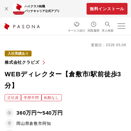
ハイクラス転職
無料インストール
パソナキャリア公式アプリ
サービス紹介
閲覧履歴
求人検索
更新日：2026.05.08
入社実績あり
株式会社クラビズ
WEBディレクター【倉敷市/駅前徒歩3
分】
正社員
学歴不問
転勤なし
360万円〜540万円
岡山県倉敷市阿知