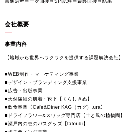
書類選考⇒一次面接⇒SPI試験⇒最終面接⇒結果
会社概要
事業内容
【地域から世界へワクワクを提供する課題解決会社】
■WEB制作・マーケティング事業
■デザイン・ブランディング支援事業
■広告・出版事業
■天然繊維の肌着・靴下【くらしきぬ】
■飲食事業【Cafe&Diner KAG（カグ）,ura】
■ドライフラワー&スワッグ専門店【土と風の植物園】
■瀬戸内の恵のバスグッズ【tatoubi】
■ポスティング事業