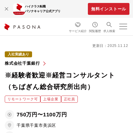
ハイクラス転職
無料インストール
パソナキャリア公式アプリ
サービス紹介
閲覧履歴
求人検索
更新日：2025.11.12
入社実績あり
株式会社千葉銀行
※経験者歓迎※経営コンサルタント
（ちばぎん総合研究所出向）
リモートワーク可
上場企業
正社員
750万円〜1100万円
千葉県千葉市美浜区