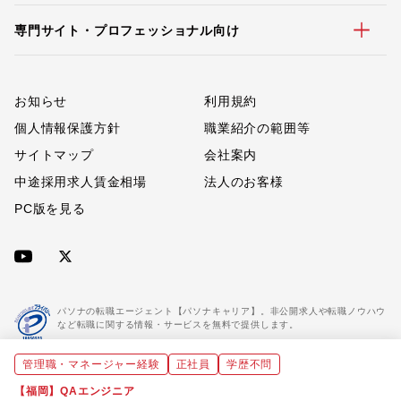
専門サイト・プロフェッショナル向け
お知らせ
利用規約
個人情報保護方針
職業紹介の範囲等
サイトマップ
会社案内
中途採用求人賃金相場
法人のお客様
PC版を見る
パソナの転職エージェント【パソナキャリア】。非公開求人や転職ノウハウ
など転職に関する情報・サービスを無料で提供します。
管理職・マネージャー経験
正社員
学歴不問
「パソナキャリア」は職業紹介優良事業者に認定されています。
※「パソナキャリア」は株式会社パソナが運営する人材紹介・採用支援サービスの名称です
【福岡】QAエンジニア