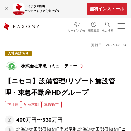
ハイクラス転職
無料インストール
パソナキャリア公式アプリ
サービス紹介
閲覧履歴
求人検索
更新日：2025.08.03
入社実績あり
株式会社東急コミュニティー
【ニセコ】設備管理/リゾート施設管
理・東急不動産HDグループ
正社員
学歴不問
車通勤可
400万円〜530万円
北海道虻田郡倶知安町字岩尾別,北海道虻田郡倶知安町ニ