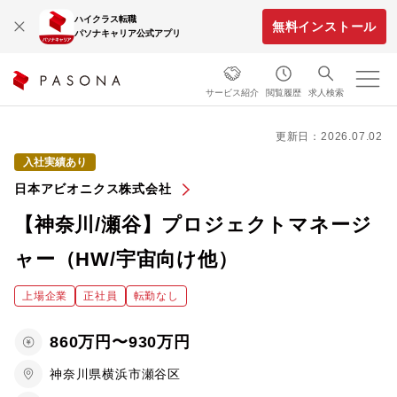
ハイクラス転職
無料インストール
パソナキャリア公式アプリ
サービス紹介
閲覧履歴
求人検索
更新日：2026.07.02
入社実績あり
日本アビオニクス株式会社
【神奈川/瀬谷】プロジェクトマネージ
ャー（HW/宇宙向け他）
上場企業
正社員
転勤なし
860万円〜930万円
神奈川県横浜市瀬谷区