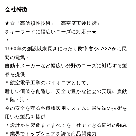
会社特徴
★☆「高信頼性技術」「高密度実装技術」
をキーワードに幅広いニーズに対応☆★
＊
1960年の創設以来長きにわたり防衛省やJAXAから民
間の電気・
自動車メーカーなど幅広い分野のニーズに対応する製
品を提供
＊航空電子工学のパイオニアとして、
新しい価値を創造し、安全で豊かな社会の実現に貢献
＊陸・海・
空の安全を守る各種棒医用システムに最先端の技術を
用いた製品を提供
＊設計から製造まですべてを自社でできる同社の強み
＊業界でトップシェアを誇る商品開発力