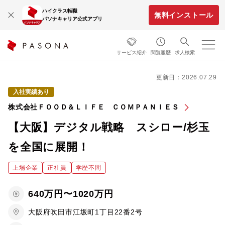
ハイクラス転職
無料インストール
パソナキャリア公式アプリ
サービス紹介
閲覧履歴
求人検索
更新日：2026.07.29
入社実績あり
株式会社ＦＯＯＤ＆ＬＩＦＥ ＣＯＭＰＡＮＩＥＳ
【大阪】デジタル戦略 スシロー/杉玉
を全国に展開！
上場企業
正社員
学歴不問
640万円〜1020万円
大阪府吹田市江坂町1丁目22番2号