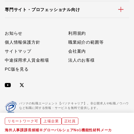
専門サイト・プロフェッショナル向け
お知らせ
利用規約
個人情報保護方針
職業紹介の範囲等
サイトマップ
会社案内
中途採用求人賃金相場
法人のお客様
PC版を見る
パソナの転職エージェント【パソナキャリア】。非公開求人や転職ノウハウ
など転職に関する情報・サービスを無料で提供します。
リモートワーク可
上場企業
正社員
「パソナキャリア」は職業紹介優良事業者に認定されています。
※「パソナキャリア」は株式会社パソナが運営する人材紹介・採用支援サービスの名称です
海外人事課課長候補※グローバルシェアNo1機能性材料メーカ