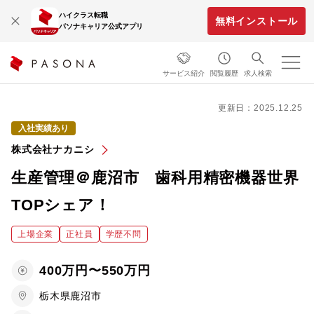
ハイクラス転職
無料インストール
パソナキャリア公式アプリ
サービス紹介
閲覧履歴
求人検索
更新日：2025.12.25
入社実績あり
株式会社ナカニシ
生産管理＠鹿沼市 歯科用精密機器世界
TOPシェア！
上場企業
正社員
学歴不問
400万円〜550万円
栃木県鹿沼市