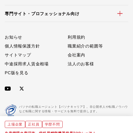
専門サイト・プロフェッショナル向け
お知らせ
利用規約
個人情報保護方針
職業紹介の範囲等
サイトマップ
会社案内
中途採用求人賃金相場
法人のお客様
PC版を見る
パソナの転職エージェント【パソナキャリア】。非公開求人や転職ノウハウ
など転職に関する情報・サービスを無料で提供します。
上場企業
正社員
学歴不問
「パソナキャリア」は職業紹介優良事業者に認定されています。
※「パソナキャリア」は株式会社パソナが運営する人材紹介・採用支援サービスの名称です