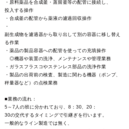
・原料薬品を合成釜・蒸留釜等の配管に接続し、
投入する操作
・合成釜の配管から薬液の濾過回収操作
・
副生成物を濾過器から取り出して別の容器に移し替え
る作業
・薬品の製品容器への配管を使っての充填操作
◎機器や装置の洗浄、メンテナンスや管理業務
・ガラスフラスコやステンレス部品の洗浄作業
・製品の出荷前の検査、製造に関わる機器（ポンプ、
秤量器など）の点検業務
■業務の流れ：
5～7人の班に分かれており、8：30、20：
30の交代するタイミングで引継ぎを行います。
一般的なライン製造では無く、