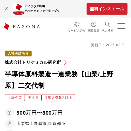
ハイクラス転職
無料インストール
パソナキャリア公式アプリ
サービス紹介
閲覧履歴
求人検索
更新日：2026.08.01
入社実績あり
株式会社トリケミカル研究所
半導体原料製造一連業務【山梨/上野
原】二交代制
上場企業
正社員
採用人数5名以上
500万円〜800万円
山梨県上野原市,東京都※