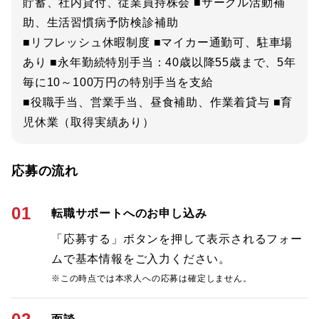
貯蓄、社内貸付、従業員持株会 ■サークル活動補
助、生活習慣病予防検診補助
■リフレッシュ休暇制度 ■マイカー通勤可、駐車場
あり ■永年勤続特別手当：40歳以降55歳まで、5年
毎に10～100万円の特別手当を支給
■役職手当、営業手当、昼食補助、作業着貸与 ■育
児休業（取得実績あり）
応募の流れ
01
転職サポートへのお申し込み
「応募する」ボタンを押して表示されるフォー
ムで基本情報をご入力ください。
※この時点では本求人への応募は確定しません。