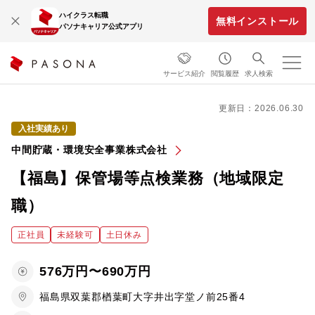
ハイクラス転職
無料インストール
パソナキャリア公式アプリ
サービス紹介
閲覧履歴
求人検索
更新日：2026.06.30
入社実績あり
中間貯蔵・環境安全事業株式会社
【福島】保管場等点検業務（地域限定
職）
正社員
未経験可
土日休み
576万円〜690万円
福島県双葉郡楢葉町大字井出字堂ノ前25番4