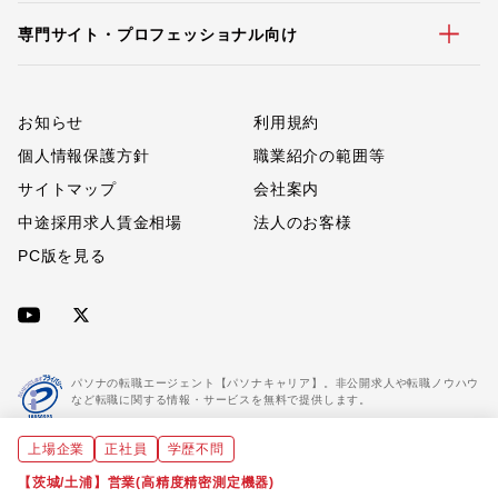
専門サイト・プロフェッショナル向け
お知らせ
利用規約
個人情報保護方針
職業紹介の範囲等
サイトマップ
会社案内
中途採用求人賃金相場
法人のお客様
PC版を見る
パソナの転職エージェント【パソナキャリア】。非公開求人や転職ノウハウ
など転職に関する情報・サービスを無料で提供します。
上場企業
正社員
学歴不問
「パソナキャリア」は職業紹介優良事業者に認定されています。
※「パソナキャリア」は株式会社パソナが運営する人材紹介・採用支援サービスの名称です
【茨城/土浦】営業(高精度精密測定機器)