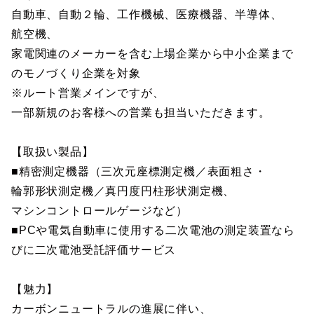
自動車、自動２輪、工作機械、医療機器、半導体、
航空機、
家電関連のメーカーを含む上場企業から中小企業まで
のモノづくり企業を対象
※ルート営業メインですが、
一部新規のお客様への営業も担当いただきます。
【取扱い製品】
■精密測定機器（三次元座標測定機／表面粗さ・
輪郭形状測定機／真円度円柱形状測定機、
マシンコントロールゲージなど）
■PCや電気自動車に使用する二次電池の測定装置なら
びに二次電池受託評価サービス
【魅力】
カーボンニュートラルの進展に伴い、