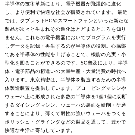
半導体の技術革新により、電子機器が飛躍的に進化
し、より便利で快適な社会が構築されています。 最近
では、タブレットPCやスマートフォンといった新たな
製品が次々と生まれその進化はとどまるところを知り
ません。これらの電子機器においてプログラムを実行
しデータを記録・再生するのが半導体の役割。心臓部
である半導体の性能を上げることで、機能の充実・小
型化を図ることができるのです。5G普及により、半導
体・電子部品の桁違いの大量生産・大量消費の時代へ
入ります。東京精密は、半導体を製造するための半導
体製造装置を提供しています。プロービングマシンや
ウェーハ上に形成された多数の半導体を1個1個に切断
するダイシングマシン、ウェーハの裏面を研削・研磨
することにより、薄くて耐性の強いウェーハをつくる
ポリッシュ・グラインダなどの製品を通して、豊かで
快適な生活に寄与しています。