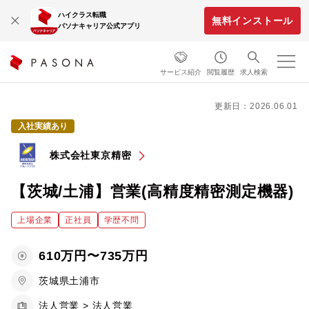
ハイクラス転職
無料インストール
パソナキャリア公式アプリ
サービス紹介
閲覧履歴
求人検索
更新日：2026.06.01
入社実績あり
株式会社東京精密
【茨城/土浦】営業(高精度精密測定機器)
上場企業
正社員
学歴不問
610万円〜735万円
茨城県土浦市
法人営業 > 法人営業