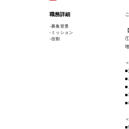
職務詳細
-募集背景
-ミッション
-役割