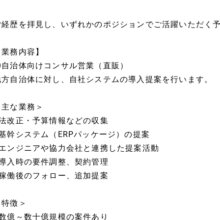
ご経歴を拝見し、いずれかのポジションでご活躍いただく
【業務内容】
①自治体向けコンサル営業（直販）
地方自治体に対し、自社システムの導入提案を行います。
＜主な業務＞
■法改正・予算情報などの収集
■基幹システム（ERPパッケージ）の提案
■エンジニアや協力会社と連携した提案活動
■導入時の要件調整、契約管理
■稼働後のフォロー、追加提案
＜特徴＞
■数億～数十億規模の案件あり