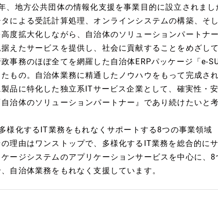
5年、地方公共団体の情報化支援を事業目的に設立されまし
ータによる受託計算処理、オンラインシステムの構築、そ
を高度拡大化しながら、自治体のソリューションパートナ
見据えたサービスを提供し、社会に貢献することをめざし
行政事務のほぼ全てを網羅した自治体ERPパッケージ「e-S
したもの。自治体業務に精通したノウハウをもって完成さ
ム製品に特化した独立系ITサービス企業として、確実性・
『自治体のソリューションパートナー』であり続けたいと
■多様化するIT業務をもれなくサポートする8つの事業領域
その理由はワンストップで、多様化するIT業務を総合的に
ッケージシステムのアプリケーションサービスを中心に、8
せ、自治体業務をもれなく支援しています。