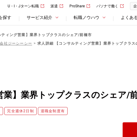
U・I・Jターン転職
派遣
ProShare
パソナで働く
企
を探す
サービス紹介
転職ノウハウ
よくあ
ルティング営業】業界トップクラスのシェア/前橋市
会社ジーシーシー
求人詳細 【コンサルティング営業】業界トップクラス
営業】業界トップクラスのシェア/
み
完全週休2日制
退職金制度有