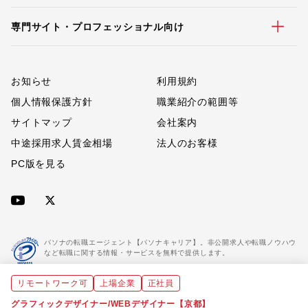
専門サイト・プロフェッショナル向け
お知らせ
利用規約
個人情報保護方針
職業紹介の範囲等
サイトマップ
会社案内
中途採用求人賃金相場
法人のお客様
PC版を見る
パソナの転職エージェント【パソナキャリア】。非公開求人や転職ノウハウ
など転職に関する情報・サービスを無料で提供します。
リモートワーク可
上場企業
正社員
「パソナキャリア」は職業紹介優良事業者に認定されています。
※「パソナキャリア」は株式会社パソナが運営する人材紹介・採用支援サービスの名称です
グラフィックデザイナー/WEBデザイナー【京都】