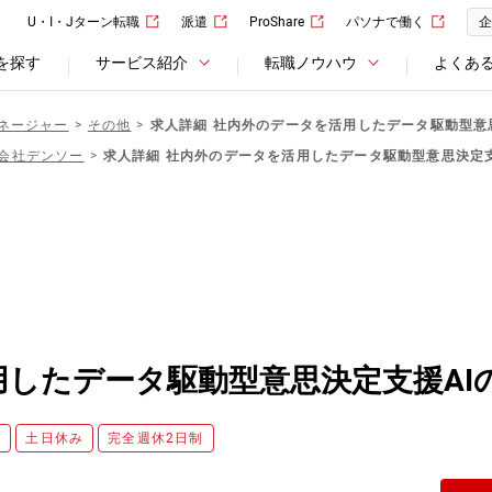
U・I・Jターン転職
派遣
ProShare
パソナで働く
企
を探す
サービス紹介
転職ノウハウ
よくあ
ネージャー
その他
求人詳細 社内外のデータを活用したデータ駆動型意
会社デンソー
求人詳細 社内外のデータを活用したデータ駆動型意思決定支
したデータ駆動型意思決定支援AI
度
土日休み
完全週休2日制