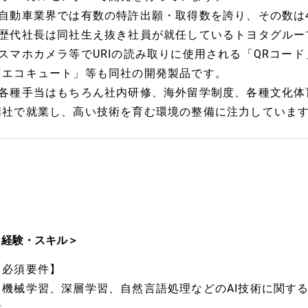
■自動車業界では有数の特許出願・取得数を誇り、その数は42
■歴代社長は同社生え抜き社員が就任しているトヨタグルー
■スマホカメラ等でURIの読み取りに使用される「QRコード
「エコキュート」等も同社の開発製品です。
■各種手当はもちろん社内研修、海外留学制度、各種文化体
同社で就業し、高い技術を育む環境の整備に注力していま
＜経験・スキル＞
【必須要件】
・機械学習、深層学習、自然言語処理などのAI技術に関す
験。