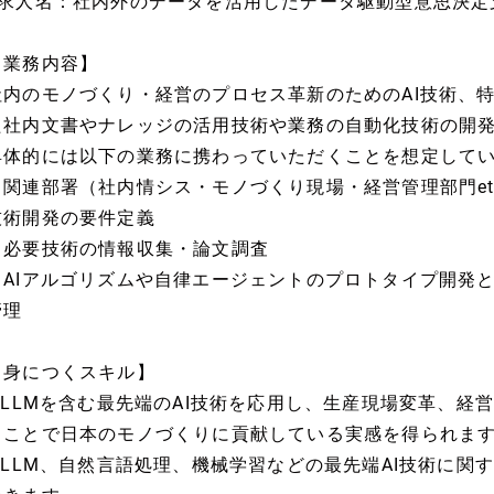
■求人名：社内外のデータを活用したデータ駆動型意思決定
【業務内容】
社内のモノづくり・経営のプロセス革新のためのAI技術、特
た社内文書やナレッジの活用技術や業務の自動化技術の開
具体的には以下の業務に携わっていただくことを想定して
・関連部署（社内情シス・モノづくり現場・経営管理部門et
技術開発の要件定義
・必要技術の情報収集・論文調査
・AIアルゴリズムや自律エージェントのプロトタイプ開発
管理
【身につくスキル】
? LLMを含む最先端のAI技術を応用し、生産現場変革、経
ることで日本のモノづくりに貢献している実感を得られま
? LLM、自然言語処理、機械学習などの最先端AI技術に