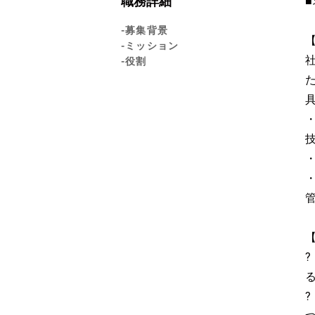
職務詳細
-募集背景
-ミッション
-役割