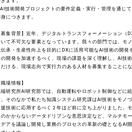
つきます。
? AI技術開発プロジェクトの要件定義・実行・管理を通じ
が身につきます。
【募集背景】近年、デジタルトランスフォーメーション（D
おいて不可欠な要素となっています。我々の部門では、モ
識伝承・生産性向上を目的にDXに活用可能なAI技術の開発
その開発を加速するべく、現場の課題を深く理解し、AI技
ただける、現場志向で実行力のある人材を募集することに
【職場情報】
先端研究所AI研究部では、自動運転やロボット制御などに組
す。そのなかで私たち知識システム研究課はAI技術をモノ
支援技術に応用するべく２年ほど前に立ち上がりました。
スのかからないデータドリブンな意思決定など、マルチモー
イデアを議論し開発し業務のプロセスの革新の礎となるAI