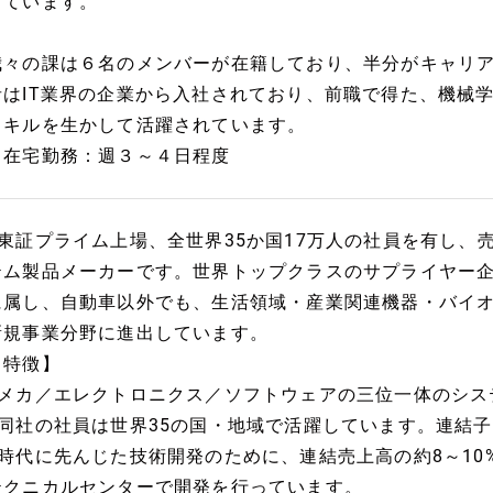
しています。
我々の課は６名のメンバーが在籍しており、半分がキャリ
者はIT業界の企業から入社されており、前職で得た、機械
スキルを生かして活躍されています。
※在宅勤務：週３～４日程度
■東証プライム上場、全世界35か国17万人の社員を有し、
テム製品メーカーです。世界トップクラスのサプライヤー
に属し、自動車以外でも、生活領域・産業関連機器・バイ
新規事業分野に進出しています。
【特徴】
■メカ／エレクトロニクス／ソフトウェアの三位一体のシス
■同社の社員は世界35の国・地域で活躍しています。連結子
■時代に先んじた技術開発のために、連結売上高の約8～10
テクニカルセンターで開発を行っています。