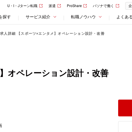
U・I・Jターン転職
派遣
ProShare
パソナで働く
企
を探す
サービス紹介
転職ノウハウ
よくあ
求人詳細 【スポーツ×エンタメ】オペレーション設計・改善
メ】オペレーション設計・改善
画