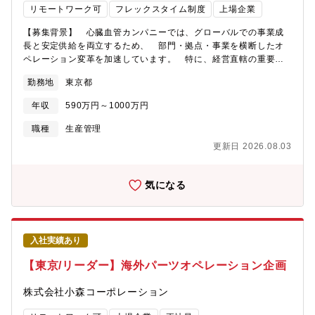
リモートワーク可
フレックスタイム制度
上場企業
上記の候補としての採用も可能。
【募集背景】 心臓血管カンパニーでは、グローバルでの事業成
長と安定供給を両立するため、 部門・拠点・事業を横断したオ
ペレーション変革を加速しています。 特に、経営直轄の重要プ
ロジェクト、工場・本部を跨ぐテーマ、 グローバルサプライチ
勤務地
東京都
ェーンやS&OP領域においては、課題を構造化し、 関係者を巻き
込みながら、戦略を実行に落とし込める人財が不可欠となってい
年収
590万円～1000万円
ます。 今回、組織強化を目的に、プロジェクトを担う人財を募
集いたします。【組織構成】 心臓血管カンパニー インターベン
職種
生産管理
ショナルシステムズ事業 グローバルオペレーション部は50名規
更新日 2026.08.03
模の組織です。 その内、Business Solutions Groupは約5名で
構成されており、それぞれのスコープ毎に Cross-Business
Synergy チームとCross-Functional Strategy チームに別れて
気になる
業務を遂行しています。 ※その方のご希望やご経験によって、
どちらかのチームにアサインいたします。 ●Cross-Functional
Strategy チーム 国内工場や本部機能との連携を中心に、部門
横断のプロジェクト推進や業務改革を 担うチームです。重要
入社実績あり
テーマにおいて、課題を整理し、関係者と連携しながら 実行
まで進めていただきます。 ●Cross-Business Synergy チー
【東京/リーダー】海外パーツオペレーション企画
ム 海外拠点との連携を含め、グローバルオペレーションの最
適化やS&OPの高度化を 推進するチームです。事業を跨ぐ課題
株式会社小森コーポレーション
を整理し、在庫・コスト・収益性などを 踏まえた改善につな
げていただきます。【職務内容】 ●Cross-Functional Strategy