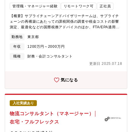
を進めていただきます。 海外拠点の関係者とも英語での会
ーバルPESP事業推進部 海外PESP販売推進課┗課長1名、係長1
管理職・マネージャー経験
リモートワーク可
正社員
議・資料作成・情報共有などを通じて、 連携いただくためグ
名、メンバー5名 計7名※今回、課内に新たな係を新設予定であ
ローバルに活躍できます。 ・組織変革・チェンジマネジメン
り、その係長としてご活躍いただける方を採用したいと考えてお
【概要】サプライチェーンアドバイザリーチームは、サプライチ
ト 組織の成長に向けた風土改革やエンゲージメント向上、人
ります。【今後の展望】証券印刷事業はKOMORIの大きな柱のひ
ェーンの再構築にあたっての課税関係の調査や税金コストの影響
材育成・研修などの 施策にも関わっていただきます。 施策の
とつであり、グローバル市場は今後も大きく伸びると考えていま
測定、最適化などの国際税務アドバイスのほか、FTA/EPA適用の
起案やファシリテートも実施いただきます。【英語の使用機
す。特にアジアの人口が増加している地域や、まだKOMORIの機
ための原産地管理や体制構築サポート、関税を含む包括的な税務
会】 ●Cross-Functional Strategy チーム 国内関係者との日
械が少ない中南米やアフリカでも、今後商談が増える見込みであ
勤務地
東京都
ヘルスチェック、移転価格調整に伴う関税の是正サポートなど、
本語での調整・合意形成が中心ですが、プロジェクト内容によ
り、今後も世界中の銀行券印刷で証明されている高い信頼性と偽
サプライチェーンに関連する税務を中心とした支援業務を幅広く
り 海外拠点とのメール、資料確認、オンライン会議が発生し
造防止印刷技術を提供し、より幅広い範囲で、国、企業、個人の
年収
1200万円～2000万円
提供しています。KPMGのグローバルネットワークを通じ世界各
ます。
アイデンティティを守ることに貢献していきたいと考えていま
国の関税・間接税部門のみならず、移転価格税制、その他国際税
職種
財務・会計コンサルタント
す。【働き方】■残業時間：月20-30時間■海外出張：年1-2回※主
務部門等とも連携し、関税、間接税、法人所得税、源泉税等をは
にアジア、欧州■リモートワーク：業務に慣れていただいた後は、
更新日 2025.07.18
じめとした税金コストを中心に、物流コストや管理コスト等諸種
週2回程度活用可【同ポジションの魅力】紙幣印刷機を製造・販売
コストも含めた総合的なアドバイザリーサービスを提供していま
している会社は世界で2社しか存在せず、偽造が許されない紙幣を
す。【期待する役割】サプライチェーンアドバイザリーチームに
気になる
印刷するための印刷機を造る高い製造技術と印刷技術を持ってい
て以下の業務を担っていただく予定です。・サプライチェーンの
ます。KOMORIは世界中の紙幣印刷局・中央銀行に印刷機を販売
再構築にあたっての課税関係の調査・税金コストの影響測定、最
しており、現在まで38の国と地域のお客様に200台以上の印刷機
適化などの国際税務アドバイス・FTA/EPA適用のための原産地管
械を納入、英国ポンド、欧州ユーロを含む、合計100券種以上の銀
理や体制構築サポート・関税を含む包括的な税務ヘルスチェッ
行券がKOMORIの機械で印刷されています。直近では米国ドル紙
入社実績あり
ク・移転価格調整に伴う関税の是正サポート 等々サプライチェ
幣の印刷局であるBureau of Engraving and Printingより、複数
ーンに関連する税務を中心とした支援業務を幅広く提供していま
物流コンサルタント（マネージャー）│
台の銀行券印刷設備を受注するなど、さらにグローバルな市場で
す。【魅力】当法人は、国際会計事務所であるKPMGのメンバー
の存在感を強めています。【今後の事業展開】■KOMORIは産業用
在宅・フルフレックス
ファームとして、日系、外資系を問わず多くの顧客の活動を税の
印刷機械メーカーとして書籍・広告・パッケージなど身の回りに
観点から支援し、少しでも付加価値の高いサービスとより高い満
ある印刷物を生み出している。また、同社は国内唯一の紙幣印刷