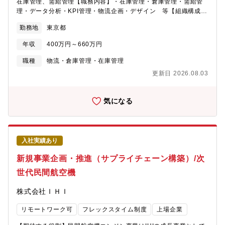
宅入居後の物件変更は認めない※現住居から通勤可能な場合（通
在庫管理、需給管理【職務内容】・在庫管理・倉庫管理・需給管
勤時間：１時間30分以内）は利用不可 ■独身寮/単身赴任寮 概要・
理・データ分析・KPI管理・物流企画・デザイン 等【組織構成】
場所：（鶴ヶ島・昭島・立川・所沢・青梅・八王子）近郊・選
SCM本部 ロジスティクス部6名で構成されており、20代～40代
勤務地
東京都
定：会社選定・間取り：1K，1R・本人負担額：１～２万円/月程
と幅広い年齢の方が在籍しています。【当社の特徴】キーコーヒ
度・入居期限：独身寮 35 歳到達時もしくは入社後2年間のいず
ー株式会社は、1920年創業のコーヒー会社です。海外におけるコ
年収
400万円～660万円
れか長い方／35歳以上の場合は入社後2年間 単身赴任寮 単身赴
ーヒー農場事業から、コーヒーの製造・販売はもちろん、コーヒ
任期間中※現住居/ご実家から通勤可能な場合（通勤時間：１時間
ーに関連する事業経営に至るまで、コーヒーのすべてに関わる東
職種
物流・倉庫管理・在庫管理
30分以内）は利用不可
証一部上場企業です。カフェ、レストラン、遊園地、映画館、空
更新日 2026.08.03
港、ホテル、スーパー等様々な場所でコーヒーの持つゆたかな時
間をお届けしております。
気になる
入社実績あり
新規事業企画・推進（サプライチェーン構築）/次
世代民間航空機
株式会社ＩＨＩ
リモートワーク可
フレックスタイム制度
上場企業