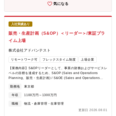
普及によるCO2削減と、ご高齢の方も乗ることができる新しい電
気になる
動モビリティの導入を実現し、すべての人が安全・便利に移動で
きる持続可能な社会をつくることを目指します。【組織とポジシ
ョンについて】「車両管理マネージャー」は、Luupのサービスの
根幹を支える車両の管理体制を構築いただくポジションとなりま
入社実績あり
す。保険の付保、車両の整備・修理、各都市における最適車両数
の検討及び管理を含めたTotalの車両管理をリードいただきます。
販売・生産計画（S&OP）＜リーダー＞/東証プラ
【具体的なミッション】■最適車両管理・車両配置・ユーザーの利
イム上場
用傾向および市場動向を踏まえた、最適な車両配置・車両管理の
設計と運用・都市・エリア・車種ごとの需要特性を踏まえた稼働
株式会社アドバンテスト
率・コスト・利便性の最適化検討■整備オペレーションのプロセス
デザイン・故障検知から回収、診断、修理、再配置までの一気通
リモートワーク可
フレックスタイム制度
上場企業
貫したオペレーションプロセスの構築・実装・KPI・異常検知・是
正フローの設計と実装■拠点（倉庫・修理拠点）戦略の策定・キャ
【業務内容】S&OPリーダーとして、事業の財務およびサービスレ
パシティ、コスト、将来の事業拡大を見据えた配置・機能設計を
ベルの目標を達成するため、S&OP (Sales and Operations
行う・倉庫の選定と契約■ベンダーマネジメント・外部ベンダーと
Planning、販売・生産計画) / S&OE (Sales and Operations
のパートナーシップ構築・業務品質・キャパシティのマネジメン
Execution)の実行、戦略在庫の管理、およびS&OP領域に関する
ト・新規整備士の教育プロセスの策定※Luup倉庫は全国に所在し
勤務地
東京都
クロスファンクションのプロジェクト管理、調整、ファシリテー
ています。※本ポジションは、東京の倉庫および本社で従事いた
ション、プロセス改善を担当いただきます。【職務内容】・需要
だくことを基本としています。【仕事の魅力】■拡大期における複
年収
1100万円～1300万円
および制約供給計画、サプライチェーン能力投資、在庫戦略に関
雑に影響する一気通貫したプロセス構築や最適化の経験を得るこ
する意思決定を推進する。・需要予測が実行可能な生産計画に変
職種
物流・倉庫管理・在庫管理
とができます■社会的に影響力のある電動マイクロモビリティのシ
換されていることを確認し、コストを最小限に抑えながら顧客の
ェアリングという新規ビジネスグロース時期に関わることができ
更新日 2026.08.01
需要を満たすために在庫レベルを最適化する。・S&OPプロセスの
ます