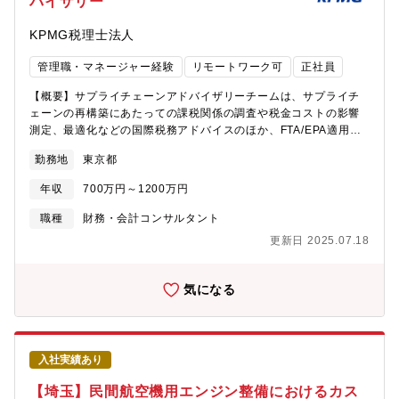
バイザリー
リアを充実させ、リーダーとして活躍できる人材へとステップア
ップすることが出来ます。【働き方】平均残業15時間程度で恒常
KPMG税理士法人
的な残業もなく、長期就業可能な環境です。またコアタイム無の
フレックスタイムが利用できるため、柔軟に勤務が可能です。出
管理職・マネージャー経験
リモートワーク可
正社員
社勤務とリモートワーク（週1～2回程度）の併用にて勤務いただ
くことを想定しております。【募集背景】需要増に伴い、組織強
【概要】サプライチェーンアドバイザリーチームは、サプライチ
化を目的とした増員募集となります。【組織構成】航空・宇宙・
ェーンの再構築にあたっての課税関係の調査や税金コストの影響
防衛事業領域 資材部 企画業務グループ 資材部：148名（男性6:
測定、最適化などの国際税務アドバイスのほか、FTA/EPA適用の
女性4） 企画業務グループ：13名（30～40代：9名、50～60
ための原産地管理や体制構築サポート、関税を含む包括的な税務
代：4名）資材部全体ではキャリア入社者が1割以上を占めます。
勤務地
東京都
ヘルスチェック、移転価格調整に伴う関税の是正サポートなど、
【社宅詳細】■社宅 概要・年齢制限 ：なし・入居期限 ：10年間・
サプライチェーンに関連する税務を中心とした支援業務を幅広く
賃料限度額 ：同居のお子様あり 120,000円同居のお子様なし
年収
700万円～1200万円
提供しています。KPMGのグローバルネットワークを通じ世界各
100,000円 ※共益費・管理費を除く・本人負担額 ：20,000～
国の関税・間接税部門のみならず、移転価格税制、その他国際税
職種
財務・会計コンサルタント
40,000円/月程度※物件の条件，入居期間により変動 ※共益費，
務部門等とも連携し、関税、間接税、法人所得税、源泉税等をは
管理費等は個人負担・エリア ：（鶴ヶ島・昭島・立川・所沢・青
更新日 2025.07.18
じめとした税金コストを中心に、物流コストや管理コスト等諸種
梅・八王子）近郊・面積上限 ：同居のお子様あり 75m2 同居
コストも含めた総合的なアドバイザリーサービスを提供していま
のお子様なし 60m2・間取：制限なし・物件選定方法 ：原則，
す。【期待する役割】サプライチェーンアドバイザリーチームに
気になる
会社指定業者を通して本人が選定・物件種類 ：戸建物件は認めな
て以下の業務を担っていただく予定です。・サプライチェーンの
い・その他 ：社宅入居後の物件変更は認めない※現住居から通勤
再構築にあたっての課税関係の調査・税金コストの影響測定、最
可能な場合（通勤時間：１時間30分以内）は利用不可 ■独身寮/単
適化などの国際税務アドバイス・FTA/EPA適用のための原産地管
身赴任寮 概要・場所：（鶴ヶ島・昭島・立川・所沢・青梅・八王
理や体制構築サポート・関税を含む包括的な税務ヘルスチェッ
子）近郊・選定：会社選定・間取り：1K，1R・本人負担額：１～
入社実績あり
ク・移転価格調整に伴う関税の是正サポート 等々サプライチェ
２万円/月程度・入居期限：独身寮 35 歳到達時もしくは入社後2
ーンに関連する税務を中心とした支援業務を幅広く提供していま
【埼玉】民間航空機用エンジン整備におけるカス
年間のいずれか長い方／35歳以上の場合は入社後2年間 単身赴任