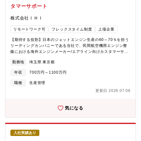
す。【魅力】当法人は、国際会計事務所であるKPMGのメンバー
寮 単身赴任期間中※現住居/ご実家から通勤可能な場合（通勤時
タマーサポート
ファームとして、日系、外資系を問わず多くの顧客の活動を税の
間：１時間30分以内）は利用不可【企業の魅力】1853年の創業以
観点から支援し、少しでも付加価値の高いサービスとより高い満
来、造船にはじまり陸上機械へ、さらには航空・宇宙へと、様々
株式会社ＩＨＩ
足の提供を目指して日々研鑽に努めています。さらにKPMGジャ
な分野に事業領域を拡張してきました。そして日本の産業界の一
パングループの一員として、あずさ監査法人および、KPMG FAS
翼を担うリーディングカンパニーのひとつとして、新しい時代を
リモートワーク可
フレックスタイム制度
上場企業
グループ、KPMGコンサルティング等のアドバイザリーチームと
切り拓いてきています。その根底にあるのは「技術をもって社会
も連携したサービス提供を行っています。【組織構成】国内・国
の発展に貢献する」という経営理念です。現在では、各種エネル
【期待する役割】日本のジェットエンジン生産の60～70％を担う
際税務部門内、関税・間接税を含むサプライチェーンに関するア
ギーシステム、物流システム、産業機械、ターボチャージャ、航
リーディングカンパニーである当社で、民間航空機用エンジン整
ドバイザリーサービスグループ＊部門全体は120名超、このグルー
空エンジン、宇宙開発機器などの製品分野において、「顧客満足
備における海外エンジンメーカー/エアライン向けカスタマーサポ
プは現在8名【KPMGについて】KPMGは、世界145ヵ国に約26万
の向上」を企業活動の中心に置き、お客様の真のニーズに応える
ート・部品補給業務をお任せいたします。※ご経験やスキルを踏
名の職員を擁するグローバルメンバーファームです。 KPMG
勤務地
埼玉県 東京都
よう事業に取り組んでいます。もう一つの経営理念が「人材こそ
まえ管理職あるいは担当管理職（スペシャリスト）としての採用
Japanは、監査、税務、アドバイザリーの3つの分野にわたる８つ
が最大かつ唯一の財産である」です。創造性と意欲のある人材が
となる可能性がございます。【具体的には】民間航空機用エンジ
のプロフェッショナルファームによって構成されています。
年収
700万円～1100万円
企業を発展させるという考えのもと、教育研修や福利厚生などの
ン(PW1100G-JM/V2500)の整備(オーバーホール)における、世界
【KPMG税理士法人】東京・名古屋・京都・大阪・広島・福岡を
充実や社員一人ひとりが活躍できる環境づくりに取り組んでいま
中のエアライン/海外エンジンメーカー向けのカスタマーサポート
職種
生産管理
国内拠点とする国内最大級の税理士法人です。KPMGのグローバ
す。
業務を担当します。運行されたエンジンは定期的な整備が必要と
ルネットワークを駆使した、高品質な税務関連のアドバイスを、
更新日 2026.07.06
なり、IHIの整備工場に搬入されたエンジン整備に関して、顧客の
多くの上場企業、外資系企業及び、政府系機関に提供していま
ニーズに合わせた整備仕様の提案と実行、整備用部品の計画と引
す。
き当て管理、輸出入管理等を実施し、顧客への納入まで担当いた
気になる
だきます。【働き方】・月平均残業30時間程度で恒常的な残業も
なく、長期就業可能な環境です。・業務の関係上、基本出社勤務
となりますがご事情に応じて在宅勤務やフレックスタイムの使用
も可能です。【ポジションの魅力】リーディングカンパニーとし
入社実績あり
てエンジンの開発、製造技術を生かした各種エンジンの整備にも