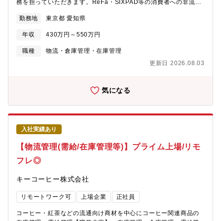
務を担っていただきます。ReFa・SIXPAD等の消費者への非流通
品特性・必要技術・コスト・リードタイムを踏まえた担当工場の
の販売チャネルを担っており、この高成長を支えていくためにバ
決定■事業部と生産センターにまたがる課題解決に向けた調整・施
勤務地
東京都 愛知県
ックオフィス業務の強化が必要です。保守的な役割はもちろんの
策立案・需要変動・短納期要求・設備制約など、事業部と生産現
こと、売上を作るための取り組みや企画の立案も行っており、お
場の間に生じるギャップの可視化・品質・納期・コストのバラン
年収
430万円～550万円
客様目線でカスタマーファーストを実現できるようカスタマーサ
スを踏まえた、解決策・改善策の企画■サプライチェーンの仕組み
ポート部門との連携や、施策実施における社内調整として関連部
職種
物流・倉庫管理・在庫管理
の構築および改善・「モノと情報」の流れ（受注～生産～出荷～
署との折衝も行い、事業の発展のための基盤づくりをしていま
納品）を一気通貫で捉えた、サプライチェーンの設計・見直し・
更新日 2026.08.03
す。【具体的な仕事内容】自社最大の売上規模を誇るDM事業の在
在庫水準・リードタイム・生産リードタイムの適正化に向けた改
庫管理～受注・出荷において、以下の業務をお願いします。＜在
善施策の立案【現在の課題】・需要変動や顧客の短納期要求への
庫管理＞・販売チャネル毎の所要数の算出、各システムへの在庫
気になる
柔軟な対応強化・工場間・関係会社をまたぐ生産負荷の最適配
設定・各種在庫管理帳票の更新・他部門との在庫調整・各種改善
分・内製・外注の最適バランスを踏まえたコスト競争力の向上・
策の立案・実行＜受注・出荷＞・注文データチェックおよびロジ
在庫の適正化と、納期遵守率のさらなる向上【働き方】平均残業
スティクス部への出荷指示連携等のコミュニケーション・資材発
時間：25時間 /月フレックス可否：可リモート勤務:基本は出社を
注・管理・出荷計画策定・配送品質改善策等の立案・実行【今後
想定（事情等によって相談可）【募集背景】事業拡大に伴う、組
入社実績あり
のキャリア】業務領域が広いため、まずは全体感の理解を進めて
織強化を目的とした増員募集となります。【社宅詳細】■社宅 概
いただき、徐々に出来ることを増やしながら、半年～1年後に主担
【物流管理(需給/在庫管理等)】プライム上場/リモ
要・年齢制限 ：なし・入居期限 ：10年間・賃料限度額 ：同居の
当としてご活躍いただきたいと思っております。後輩の指導育
お子様あり 120,000円同居のお子様なし 100,000円 ※共益
フレ◎
成、組織のリーダーとしてマネジメントも目指せる環境です。ま
費・管理費を除く・本人負担額 ：20,000～40,000円/月程度※物
た、バックオフィス業務を一通り経験したのち、その経験を生か
件の条件，入居期間により変動 ※共益費，管理費等は個人負
キーコーヒー株式会社
してフロント（営業）やCS（顧客対応）などへ異動し、新たな役
担・エリア ：（鶴ヶ島・昭島・立川・所沢・青梅・八王子）近
割にチャレンジいただくことも可能です。社内にも新規プロジェ
郊・面積上限 ：同居のお子様あり 75m2 同居のお子様なし
リモートワーク可
上場企業
正社員
クトが随時発生・進行するため、ご活躍と適正によって新規事業
60m2・間取：制限なし・物件選定方法 ：原則，会社指定業者を
にチャレンジもいただけます。
通して本人が選定・物件種類 ：戸建物件は認めない・その他 ：社
コーヒー・紅茶などの流通向け商材を中心にコーヒー関連商品の