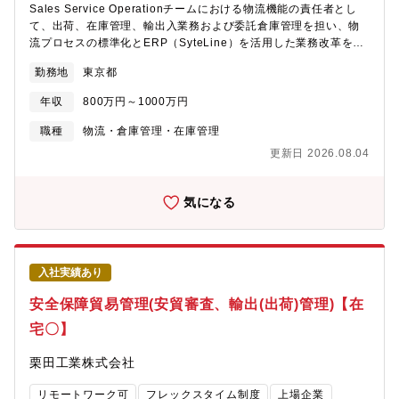
ープ以外に6グループあり、より専門的なグループに異動しキャリ
Sales Service Operationチームにおける物流機能の責任者とし
上」を企業活動の中心に置き、お客様の真のニーズに応えるよう
アの幅を広げる事も可能です。そのため、営業、工場、経理、財
て、出荷、在庫管理、輸出入業務および委託倉庫管理を担い、物
事業に取り組んでいます。もう一つの経営理念が「人材こそが最
務、法務、貿易管理など、あらゆる部門との密な連携が非常に大
流プロセスの標準化とERP（SyteLine）を活用した業務改革を推
大かつ唯一の財産である」です。創造性と意欲のある人材が企業
切であり、一人ひとりの役割が大きく、幅広い知識も求められる
進いただきます。Sales・Service・Logisticsの業務標準化をリー
を発展させるという考えのもと、教育研修や福利厚生などの充実
勤務地
東京都
ためとてもやりがいを感じられる業務であります。【働き方】海
ドし、SyteLineをSingle Source of Truthとした効率的かつ正確
や社員一人ひとりが活躍できる環境づくりに取り組んでいます。
外との会議が早朝にあるため、2025年7月までは週2出社程度の方
なオペレーション体制の構築を担うポジションです。少人数組織
○2020年11月には社会・経済の変貌や価値観の急速な変化を見据
年収
800万円～1000万円
が多いです。フレックス勤務可能なため柔軟な働き方が可能です
におけるプレイングマネージャーとして、自ら物流実務にも携わ
えた事業変革の取り組みとして「プロジェクトChange」を発表し
残業状況：残業状況：20-30h 繁忙期：40h 【募集背景】事業拡
りながら、業務改善、SOP整備、在庫管理強化および継続的なオ
職種
物流・倉庫管理・在庫管理
ました。従来の事業領域の枠を超えた「暮らしの豊かさ」「脱
大に伴う、組織強化を目的とした増員募集となります。【採用部
ペレーション改善を推進いただきます。また、委託倉庫運営の最
CO2」「防災・減災」という社会課題の解決を目的とした成長事
更新日 2026.08.04
門が社内で担う機能とミッション】当社の販売物流管理部に所属
適化やSyteLineを活用した物流オペレーションへの移行、将来的
業の創出にも真正面から取り組んでいます。IHIの掲げる２つの経
し、半導体製造装置／フラットパネルディスプレイ製造装置およ
な倉庫移転・物流体制再構築も予定しており、アイテムマスター
営理念のもと、これからもたくさんの人々の夢を叶え、世界中で
びその部品に関する、海外顧客向けの輸出手続きに至るまでの物
管理や在庫データ管理、業務ルール整備を通じて、物流とシステ
気になる
産業と社会を支えていきます。
流管理全般、売上・仕入計上全般、在庫管理などの業務およびそ
ムが連動する強固な物流基盤の構築をリードいただきます。【ミ
の業務改善を主に担っていただきます。また、輸出手配を行うグ
ッション】■物流業務の標準化・仕組み化■在庫管理、出荷、輸出
ループと密接に関係しているため、輸出通関や輸出規制に関わる
入業務の運用ルール確立■ERPを活用した効率的な物流オペレーシ
知識も備えていただきます。【企業の魅力】 半導体市場はAI・デ
ョンの定着【具体的な業務内容】1. 物流オペレーション実務（50
入社実績あり
ータセンター・先端ロジック半導体への旺盛な投資を背景に、新
－60%）■出荷手配・出荷指示■入出庫処理■在庫管理■配送手配、
たな成長フェーズを迎えています。同社は世界トップクラス・国
進捗管理■輸出入・通関関連業務※物流オペレーション全体を担当
安全保障貿易管理(安貿審査、輸出(出荷)管理)【在
内No.1の半導体製造装置メーカーであり、半導体製造工程におけ
※SyteLineを用いた業務実行を前提とします。2. 業務改善・標準
宅〇】
る4つの連続工程（塗布・現像、エッチング、成膜、洗浄）に装置
化（30－40%）■出荷・在庫・輸出入プロセスの可視化■SOP（標
を提供できる世界でも数少ない企業です。世界トップクラスの技
準業務手順書）の作成・更新■手作業・Excel管理業務の削減■入
栗田工業株式会社
術力を強みに高い収益性を維持しており、その利益を積極的に設
出庫・配送フローの標準化■各種改善プロジェクト推進3. マスター
備投資・研究開発・人材育成へ再投資することで、更なる競争力
データ・在庫管理基盤の構築および管理（10－20%）■在庫・出
リモートワーク可
フレックスタイム制度
上場企業
向上と企業成長を実現しています。また、「企業の成長は人、社
荷データの維持管理■ERP上での進捗管理■課題抽出および改善提