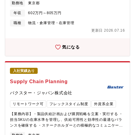
成）統括部長＋3名体制を想定しています。【キャリアパスのイメ
勤務地
東京都
社最適を実現することが求められます。▼生産と販売をつなぎ全
ージ】安全保障輸出管理の実務を中核として経験を積み、専門性
国の工場の生産・在庫・販売計画を調整する“要”の役割を担いま
を高めていくことを想定しています。将来的には、技術提供に関
年収
602万円～805万円
す。日々のルーティンワークを確実、丁寧に進めつつ、生産や販
する管理についても同様の仕組みを構築し、あわせて海外子会社
売の状況を確認し、数字を元にしたロジカルな判断と各部署
職種
物流・倉庫管理・在庫管理
への展開をリードするなど、サトーグループ全体の輸出管理を担
（OEM先含む）の状況を把握した上での柔軟な判断が必要となり
う中核人財としての活躍を期待しています。【働く環境】・田町
更新日 2026.07.16
ます。【仕事内容】■自身も担当製品カテゴリーを持ち、担当カテ
本社（ナレッジプラザ）は世界中のサトー拠点をつなげるHUBと
ゴリー毎に工場間の横串を指し生産計画・在庫保管計画の策定及
して、組織の壁を越え従業員の個性が混ざり合うこと（Stir）で化
び実行を担います。■工場や各部署とのMTG等を通じて販売計画を
気になる
学反応を起こし、人と人との相互作用やイノベーティブな創造に
把握し、在庫状況と鑑みて営業部門及びOEM先との調整を行いま
つなげることをめざしたオフィスです。↓以下に紹介を掲載してお
す。【本ポジションの魅力】経営層との直接議論し、課題解決に
ります。
向けた全社横断的な業務に取り組むできることが魅力です。会社
[https://www.sato.co.jp/about/company/tamachi_kp.html]【同
の急成長に伴い、部署メンバーも増えている中で、ベテラン層と
社の魅力】・サトーグループは、バーコードやRFIDなどの自動認
入社実績あり
若手層を融合しつつ、全社を新しいステージに押し上げていくフ
識技術を活用して現場の人やモノにIDなどの情報を紐付ける「タ
ェーズなので、難易度は高いですが、部長とタッグを組んで変革
Supply Chain Planning
ギング」を事業ドメインに、社内外の商品・サービス・ソフトウ
を楽しむことができるやりがいの大きな仕事です。【同社の特
ェア・技術などを組み合わせて最適なソリューションを世界のお
徴】～「大切なひとに、飲ませたいものだけを」をスローガン
バクスター・ジャパン株式会社
客さまに提供しています。・同社製品は、製造現場に限らず、身
に、お客様の暮らしに寄り添う事業を推進～同社は1951年創業の
の回りの様々な場面に応用されております。自社製品を目にする
ペットボトル飲料メーカーです。イオンや西友など大手スーパー
リモートワーク可
フレックスタイム制度
外資系企業
ことも多く、やりがいを感じられるポイントです。・まさにIoTに
マーケットのプライベートブランドを担当しており、独自のビジ
代表される「つながる社会」の実現を、現場でのタギングという
ネスモデルで高品質、低価格を実現し、ミネラルウォーターの製
【業務内容】・製品供給計画および購買戦略を立案・実行する ・
「つなげる力」でサポート。サプライチェーンの可視化・最適化
造では業界トップシェアを誇ります。業績も好調で22年12月には
担当SKUの在庫水準を管理し、供給可用性と効率性の最適なバラ
を通して生産性の向上、廃棄物の削減、安心・安全の強化といっ
東証スタンダード市場へ上場、23年6月には東証プライム市場に区
ンスを確保する ・ステークホルダーとの積極的なコミュニケーシ
た社会課題の解決に寄与しています。
分変更、2024年春には新工場が竣工するなど高い成長を維持して
ョンを通じて、供給課題の解決を主導する ・サプライヤーおよび