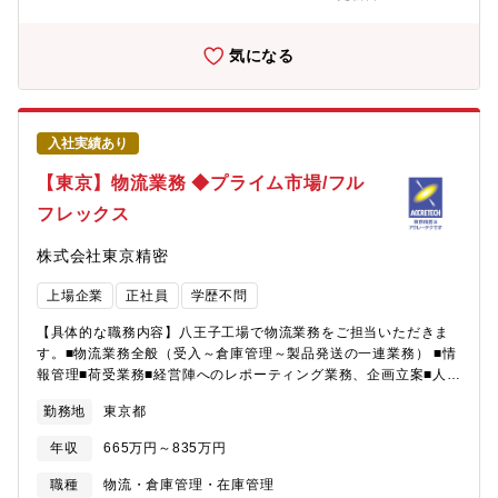
関係者との合意に基づき、リスクと機会を考慮したバッファ在庫
の維持・調整プロセスを構築する。・ 業務改革・デジタル変革
（BPR&DX）チームと連携し、在庫管理プロセスを効果的かつ効
気になる
率的に実行するためのツールを提供する。・ 関係者からのフィー
ドバックを収集し、データを分析して課題を特定し、在庫管理プ
ロセスの改善策を提案する。・ 在庫管理に関するプロセス、ポリ
シー、手順を定義・文書化し、維持する。・ 在庫パフォーマンス
入社実績あり
を測定するためのKPIおよび指標を定義する。・ データを分析
し、意思決定のためのインプットを経営層に提供する。・ 在庫管
【東京】物流業務 ◆プライム市場/フル
理の実務が社内統制、監査要件、法令基準に準拠していることを
フレックス
確保する。・ 在庫関連プロジェクトを管理し、関係部門とのコミ
ュニケーションと協働を促進して継続的に在庫管理プロセスを改
株式会社東京精密
善する。【当ポジションについて/魅力】・すべてのビジネス ユニ
ット(BU)に適用する在庫管理プロセスを構築し、展開するという
上場企業
正社員
学歴不問
重要な役割を担っていただくため、高い達成感を得られる仕事で
す。・海外のステークホルダーとのコミュニケーションも頻繁に
【具体的な職務内容】八王子工場で物流業務をご担当いただきま
発生するため、英語力をフルに活かせる職場です。・新しいプロ
す。■物流業務全般（受入～倉庫管理～製品発送の一連業務） ■情
セスを構築し、それを展開するという貴重な経験を得ることがで
報管理■荷受業務■経営陣へのレポーティング業務、企画立案■人材
きます。【ご応募につきまして】※同ポジションへご応募いただ
管理【募集背景】飯能工場に異動される方のポジションを補充し
く方は、日本語/英語表記の応募書類を提出願います。日本語/英語
勤務地
東京都
体制強化を行うため【働き方】■基本出社■転勤 当面無し■フルフ
それぞれの書式でも問題ございません。※WEB二次面接とWEＢ
レックス※中学入学までの子を養育、介護等の条件あり※管理職
最終面接は海外メンバや役員との英語面接を実施します。ほか
年収
665万円～835万円
は本制度の適用対象外【組織構成】■配属予定部署 八王子工場生
1on1の英語面接などが追加される可能性がございます。※状況に
産管理部物流課■人数構成 35名■年齢層 40～50代
職種
物流・倉庫管理・在庫管理
より、追加の課題などご依頼させていただく場合がございます。