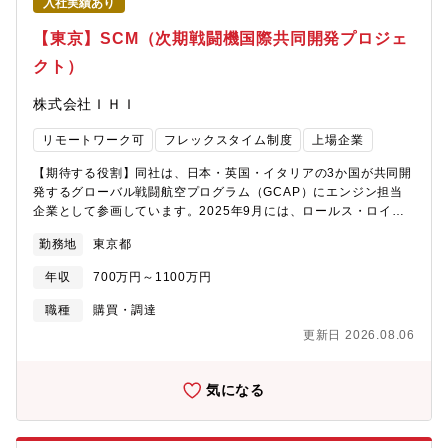
入社実績あり
【東京】SCM（次期戦闘機国際共同開発プロジェ
クト）
株式会社ＩＨＩ
リモートワーク可
フレックスタイム制度
上場企業
【期待する役割】同社は、日本・英国・イタリアの3か国が共同開
発するグローバル戦闘航空プログラム（GCAP）にエンジン担当
企業として参画しています。2025年9月には、ロールス・ロイス
社（英国）、アヴィオ・エアロ社（イタリア）とともに、GCAP
勤務地
東京都
向けの次世代エンジンシステム開発を加速するためのコンソーシ
アムに関する協力協定を締結しており、当部門は当該開発事業を
年収
700万円～1100万円
主導する一企業として、エンジンのシステムインテグレーショ
ン、ならびにエンジン構成要素の設計・開発を担っています。こ
職種
購買・調達
の中で、英伊の協力会社や調達部門や製造部門、設計部門を始め
更新日 2026.08.06
とした社内の関係部門と連携し、共同開発を遂行するためのサプ
ライチェーン関連の業務をご担当いただきます。【具体的には】
本プログラムは国家的規模の防衛装備品開発事業であり、第６世
気になる
代戦闘機用エンジンの国際共同開発という最先端かつグローバル
なプロジェクトの中で、主導的にエンジン開発を進める企業のサ
プライチェーン計画・調達戦略立案・リスク管理等のサプライチ