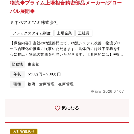
取り組み、アジアにおける航空エンジンのメンテナンスセンター
物流◆プライム上場相合精密部品メーカー/グロー
として高い評価を得ている当社で、世界中の人が乗る飛行機のエ
バル展開◆
ンジン全体整備に携わることができる業務です。年に数回の出張
(海外含む)があります。【募集背景】組織強化を目的とした増員募
ミネベアミツミ株式会社
集となります。【社宅詳細】■社宅 概要（鶴ヶ島工場配属）・年
齢制限 ：なし・入居期限 ：10年間・賃料限度額 ：同居のお子様
フレックスタイム制度
上場企業
正社員
あり 120,000円同居のお子様なし 100,000円 ※共益費・管
理費を除く・本人負担額 ：20,000～40,000円/月程度※物件の条
【職務内容】当社の物流部門にて、物流システム改善・物流プロ
件，入居期間により変動 ※共益費，管理費等は個人負担・エリ
セス合理化の推進に従事いただきます。具体的には以下業務を中
ア ：鶴ヶ島（・昭島・立川・所沢・青梅・八王子）近郊・面積上
心に幅広く物流の業務を担当いただきます。【具体的には】■輸出
限 ：同居のお子様あり 75m2 同居のお子様なし 60m2・間
業務・日本で購入した部材や設備の海外工場への輸出業務・国内
取：制限なし・物件選定方法 ：原則，会社指定業者を通して本人
勤務地
東京都
外工場関係者との調整、輸出書類作成、物流業者との出荷調整や
が選定・物件種類 ：戸建物件は認めない・その他 ：社宅入居後の
ブッキング等（業者選定や交渉を含む）■輸入及び倉庫管理業務・
物件変更は認めない※現住居から通勤可能な場合（通勤時間：１
年収
550万円～900万円
海外量産工場からの日本への製品の輸入や倉庫業務全般・国内外
時間30分以内）は利用不可 ■独身寮/単身赴任寮 概要（鶴ヶ島工場
工場及び営業関係者との調整、物流業者との調整や輸入手配及び
職種
物流・倉庫管理・在庫管理
配属）・場所：鶴ヶ島（・昭島・立川・所沢・青梅・八王子）近
倉庫での入出庫管理等（業者選定や交渉を含む）■管理業務・費用
郊・選定：会社選定・間取り：1K，1R・本人負担額：１～２万
更新日 2026.07.07
分析、計数管理■海外駐在将来的には海外駐在いただき、様々なフ
円/月程度・入居期限：独身寮 35 歳到達時もしくは入社後2年間
ィールドでご経験を積んでいただくことを想定しております。
のいずれか長い方／35歳以上の場合は入社後2年間 単身赴任寮
【配属予定組織について】物流部 業務課（業務改善 等）/企画課
気になる
単身赴任期間中※現住居/ご実家から通勤可能な場合（通勤時間：
（新ツールの導入検討 等）/輸出輸入課（通関・輸出入手配 等）
１時間30分以内）は利用不可【企業の魅力】1853年の創業以来、
※適正を見て配属組織を決定します。【やりがい】・グローバル
造船にはじまり陸上機械へ、さらには航空・宇宙へと、様々な分
なフィールドグループ全体の売上高に占める海外生産比率は8割を
野に事業領域を拡張してきました。そして日本の産業界の一翼を
超えています。将来的な海外駐在の可能性もあり、グローバルな
担うリーディングカンパニーのひとつとして、新しい時代を切り
入社実績あり