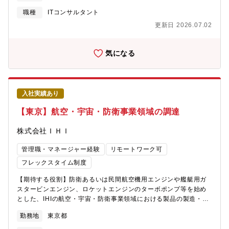
善要望を確認し、情報システム部門へのつなぎの窓口になりま
している部門での活躍できます。技術を大切にしている当社の研
す。・GMXやPBIを活用しユーザに業務上必要なデータ提供とそ
職種
ITコンサルタント
究開発技術を、事業へと結びつける役割。企画・提案力を活かし
のサポートを行います。・海外現地法人の物流担当とシステムの
てキャリアアップを目指される方を歓迎いたします。国内外の企
更新日 2026.07.02
情報共有と課題解決を行う窓口になります。・海外現地法人へ
業との調整業務や、社内プロジェクト・技術者との調整を通じて
SAP導入展開にあたり、要件確認や基本設計のサポートを実施し
幅広いネットワークの構築が可能です。【働く環境】平均残業時
ています。【ポジションの魅力】＜業務のやりがい＞東京エレク
気になる
間：22時間 /月フレックス可否：可（コアタイム：無し）リモート
トロンの売上高の8割が海外であり、その輸出に至るまでの物流管
勤務:可（原則出社ですがご状況に応じて一部利用可能）【募集背
理および社内の売上処理を担っている部署であるためビジネスへ
景】事業拡大に伴う、組織強化を目的とした増員募集となりま
の貢献を実感できるとともに、売上高の数字に直結する非常に責
す。【配属先情報】航空・宇宙・防衛事業領域 民間エンジン事
任のある部署となります。海外部署や海外拠点と連携しながら多
業部 次世代プロジェクト部【企業の魅力】1853年の創業以来、
入社実績あり
様な専門性を持つ仲間とチーム一丸となって目標達成を目指すこ
造船にはじまり陸上機械へ、さらには航空・宇宙へと、様々な分
とができます。自身の改善活動が部門や組織全体のパフォーマン
【東京】航空・宇宙・防衛事業領域の調達
野に事業領域を拡張してきました。そして日本の産業界の一翼を
ス向上に繋がり、会社の成長への貢献を実感できます。＜本業務
担うリーディングカンパニーのひとつとして、新しい時代を切り
を通じて得られるキャリアパス＞半導体製造装置を輸出し、売上
株式会社ＩＨＩ
拓いてきています。その根底にあるのは「技術をもって社会の発
計上する物流の一端を担っているグループであるため、会社の収
展に貢献する」という経営理念です。現在では、各種エネルギー
益や物流の知識・経験を身に着けることができます。将来的には
管理職・マネージャー経験
リモートワーク可
システム、物流システム、産業機械、ターボチャージャ、航空エ
グループ内の各チームのリーダーとしての役割や全体の取りまと
ンジン、宇宙開発機器などの製品分野において、「顧客満足の向
フレックスタイム制度
め役などを担うチャンスがあります。また、販売物流管理部には
上」を企業活動の中心に置き、お客様の真のニーズに応えるよう
当グループ以外に6グループあり、より専門的なグループに異動し
【期待する役割】防衛あるいは民間航空機用エンジンや艦艇用ガ
事業に取り組んでいます。もう一つの経営理念が「人材こそが最
キャリアの幅を広げる事も可能です。そのため、営業、工場、経
スタービンエンジン、ロケットエンジンのターボポンプ等を始め
大かつ唯一の財産である」です。創造性と意欲のある人材が企業
理、財務、法務、貿易管理など、あらゆる部門との密な連携が非
とした、IHIの航空・宇宙・防衛事業領域における製品の製造・修
を発展させるという考えのもと、教育研修や福利厚生などの充実
常に大切であり、一人ひとりの役割が大きく、幅広い知識も求め
理等に要する購入品や外注品の調達業務をお任せします。部全体
や社員一人ひとりが活躍できる環境づくりに取り組んでいます。
られるためとてもやりがいを感じられる業務であります。【働き
勤務地
東京都
の買付額は数千億となり、一人あたりの買付額でも数十億円を担
○2020年11月には社会・経済の変貌や価値観の急速な変化を見据
方】海外との会議が早朝にあるため、2025年7月までは週2出社程
当するような規模の大きな業務に携わっていただきます。【具体
えた事業変革の取り組みとして「プロジェクトChange」を発表し