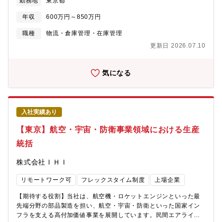
勤務地
東京都
おります。創業70年以上が経過し、積み重ねてきた確かな実績や
社内関係者と連携し、安定的な製品供給を確保する ・担当SKUの
ノウハウがある一方、過去に執着しない自由な社内風土がありま
在庫水準および倉庫補充を最適化する ・計画プロセスおよび業務
年収
600万円～850万円
す。縦割りの組織運営ではなく、変化へのスピーディーな対応や
効率の改善を推進する ・部門横断プロジェクトや各種イニシアチ
行動力を重視してきた当社だからこそ、「安全安心な商品の提
ブに貢献する ・輸送費削減およびコスト効率改善の機会を見出す
職種
物流・倉庫管理・在庫管理
供」と増加する需要に応える「Max生産・Max販売」を両立させ
【組織構成】マネージャー以下、シニアスペシャリストが2名1名
更新日 2026.07.10
ることが出来ています。【働き方/福利厚生】■中途採用者が9割以
は今回のポジションで、Hillrom事業を担当します。もう1名は、
上(年齢や入社年次に関係なく、活躍できるフィールド有)■4年連
それ以外の事業を担当します。 【英語利用場面】グローバル会議
続ベースアップ2023年4月には13,000円/月、2024年4月には
に参加し、状況報告をしていただきます（議論を行うレベルまで
気になる
14,000円/月、2025年4月には15,000円/月、2026年4月には
は不要です）。詳細な議論については、Senior Managerがサポー
15,000円■福利厚生：交替番手当や次世代育成手当など各種手当
トします。
の導入、退職金制度（DC）の開始など、働く社員への還元も随時
行っております。今後もより良い労働環境や成長環境の整備をグ
入社実績あり
ループ全体で作り上げていきます。
【東京】航空・宇宙・防衛事業領域における生産
統括
株式会社ＩＨＩ
リモートワーク可
フレックスタイム制度
上場企業
【期待する役割】当社は、航空機・ロケットエンジンといった最
先端分野の部品製造を担い、航空・宇宙・防衛といった国家イン
フラを支える高付加価値事業を展開しています。民間エアライン