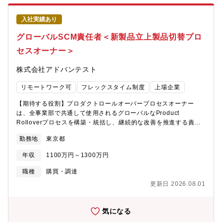
イナミズムを実感でき、効率化やコスト削減といった具体的な成
ことができる、ダイナミックかつやりがいのあるポジションで
果を通じて会社の成長へ貢献しやりがいを感じる事ができます。
す。【働き方】平均残業時間：30時間 フレックス可否：可リモー
入社実績あり
＜本業務を通じて得られるキャリアパス＞半導体製造装置を輸出
ト勤務：基本は出社が前提ですが、業務内容により一部可【募集
し、売上計上する物流の一端を担っているグループであるため、
グローバルSCM責任者＜新製品立上製品切替プロ
背景】需要増に伴い、組織強化を目的とした増員募集となりま
会社の収益や物流の知識・経験を身に着けることができます。将
す。【社宅詳細】■社宅 概要・年齢制限 ：なし・入居期限 ：10年
セスオーナー＞
来的にはグループ内の各チームのリーダーとしての役割や全体の
間・賃料限度額 ：同居のお子様あり 120,000円同居のお子様な
取りまとめ役などを担うチャンスがあります。また、販売物流管
し 100,000円 ※共益費・管理費を除く・本人負担額 ：20,000
株式会社アドバンテスト
理部には当グループ以外に6グループあり、より専門的なグループ
～40,000円/月程度※物件の条件，入居期間により変動 ※共益
に異動しキャリアの幅を広げる事も可能です。そのため、営業、
費，管理費等は個人負担・エリア ：（鶴ヶ島・昭島・立川・所
リモートワーク可
フレックスタイム制度
上場企業
工場、経理、財務、法務、貿易管理など、あらゆる部門との密な
沢・青梅・八王子）近郊・面積上限 ：同居のお子様あり
連携が非常に大切であり、一人ひとりの役割が大きく、幅広い知
75m2 同居のお子様なし 60m2・間取：制限なし・物件選定方
【期待する役割】プロダクトロールオーバープロセスオーナー
識も求められるためとてもやりがいを感じられる業務でありま
法 ：原則，会社指定業者を通して本人が選定・物件種類 ：戸建物
は、全事業部で共通して使用されるグローバルなProduct
す。【働き方】海外との会議が早朝にあるため、2025年7月まで
件は認めない・その他 ：社宅入居後の物件変更は認めない※現住
Rolloverプロセスを構築・統括し、継続的な改善を推進する責任
は週2出社程度の方が多いです。フレックス勤務可能なため柔軟な
居から通勤可能な場合（通勤時間：１時間30分以内）は利用不可
を担います。本ポジションは、新製品導入（NPI）、製品切替え、
働き方が可能です残業状況：残業状況：20-30h 繁忙期：40h
勤務地
東京都
■独身寮/単身赴任寮 概要・場所：（鶴ヶ島・昭島・立川・所沢・
量産立上げ（Ramp-up）、および製品終息（EOL）を含む製品ラ
【募集背景】近年、事業規模拡大に伴い、物流・貿易管理業務の
青梅・八王子）近郊・選定：会社選定・間取り：1K，1R・本人負
イフサイクルを対象としたプロセスおよびガバナンスの設計を担
更なる効率化と高度化が不可欠になっております。そこで、現状
年収
1100万円～1300万円
担額：１～２万円/月程度・入居期限：独身寮 35 歳到達時もしく
います。本ポジションは、プロセス、意思決定フレームワーク、
の業務プロセスを分析し、課題を特定、改善策を実行することで
は入社後2年間のいずれか長い方／35歳以上の場合は入社後2年
ガバナンス、KPI、およびシステム要件を定義し、全社的に一貫性
職種
購買・調達
全体の最適化を推進を目的として組織強化の増員募集を行いま
間 単身赴任寮 単身赴任期間中※現住居/ご実家から通勤可能な
のあるProduct Rolloverの実現を支援します。重要な責務の一つ
す。【組織構成】全体で4名 うちキャリア入社1名【採用部門が
更新日 2026.08.01
場合（通勤時間：１時間30分以内）は利用不可
として、新製品の導入、評価・検証、および量産立上げを加速・
社内で担う機能とミッション】当社の販売物流管理部に所属し、
最適化することでTime-to-Marketを短縮し、事業機会の最大化を
半導体製造装置／フラットパネルディスプレイ製造装置およびそ
実現します。また、製品切替えに伴うExcess &
気になる
の部品に関する、海外顧客向けの輸出手続きに至るまでの物流管
Obsolete（E&O）在庫を最小化するとともに、売上、利益、およ
理全般、売上・仕入計上全般、在庫管理などの業務およびその業