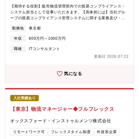
に関する業務をご担当頂くことを想定しております。プロジェク
【期待する役割】販売物流管理部内での貿易コンプライアンス・
ト推進にあたっては、国内外の企業との連携や、社内技術部門と
システム担当として従事いただきます。【具体的には】当社グル
の調整も不可欠となるため、社内外を問わず高い関係構築力が求
ープの貿易コンプライアンス管理システムに関する業務及び・本
められます。また、新規事業推進のためにM&Aが必要となった場
社におけるSAPを中心としたシステムの稼働支援、運用保守に付
合には、当部門主導でM&A実務まで携わっていただくことも可能
勤務地
東京都
随する業務全般を担当・海外現地法人の貿易コンプライアンス担
です。【ポジションの魅力】IHIの成長事業と位置付けられる航空
当とシステムの情報共有と課題解決に向けた窓口対応・海外現地
エンジン分野において、次世代の事業開発を推進することに注力
年収
800万円～1000万円
法人へシステム導入にあたり、要件確認および基本設計のサポー
している部門での活躍できます。技術を大切にしている当社の研
トを実施・システム関連の問い合わせ対応、改善要望の取りまと
職種
ITコンサルタント
究開発技術を、事業へと結びつける役割。企画・提案力を活かし
めを行い、ベンダーへのつなぎの窓口として対応・業務イノベー
てキャリアアップを目指される方を歓迎いたします。国内外の企
更新日 2026.07.22
ショングループが推進する業務・プロジェクト全体の管理および
業との調整業務や、社内プロジェクト・技術者との調整を通じて
調整【ポジションの魅力】＜業務のやりがい＞東京エレクトロン
幅広いネットワークの構築が可能です。【働く環境】平均残業時
の売上高の8割が海外であり、その輸出に至るまでの物流管理およ
気になる
間：22時間 /月フレックス可否：可（コアタイム：無し）リモート
び社内の売上処理を担っている部署であるためビジネスへの貢献
勤務:可（原則出社ですがご状況に応じて一部利用可能）【募集背
を実感できるとともに、売上高の数字に直結する非常に責任のあ
景】事業拡大に伴う、組織強化を目的とした増員募集となりま
る部署となります。海外部署や海外拠点と連携しながら多様な専
す。【配属先情報】航空・宇宙・防衛事業領域 民間エンジン事
門性を持つ仲間とチーム一丸となって目標達成を目指すことがで
業部 次世代プロジェクト部【企業の魅力】1853年の創業以来、
入社実績あり
きます。自身の改善活動が部門や組織全体のパフォーマンス向上
造船にはじまり陸上機械へ、さらには航空・宇宙へと、様々な分
に繋がり、会社の成長への貢献を実感できます。＜本業務を通じ
【東京】物流マネージャー◆フルフレックス
野に事業領域を拡張してきました。そして日本の産業界の一翼を
て得られるキャリアパス＞半導体製造装置を輸出し、売上計上す
担うリーディングカンパニーのひとつとして、新しい時代を切り
る物流の一端を担っているグループであるため、会社の収益や物
オックスフォード・インストゥルメンツ株式会社
拓いてきています。その根底にあるのは「技術をもって社会の発
流の知識・経験を身に着けることができます。将来的にはグルー
展に貢献する」という経営理念です。現在では、各種エネルギー
プ内の各チームのリーダーとしての役割や全体の取りまとめ役な
リモートワーク可
フレックスタイム制度
外資系企業
システム、物流システム、産業機械、ターボチャージャ、航空エ
どを担うチャンスがあります。また、販売物流管理部には当グル
ンジン、宇宙開発機器などの製品分野において、「顧客満足の向