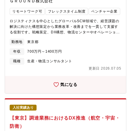
ＧＲＯＵＮＤ株式会社
足の提供を目指して日々研鑽に努めています。さらにKPMGジャ
機械メーカーであり、今まで培ってきた製品の精度の高さと技術
パングループの一員として、あずさ監査法人および、KPMG FAS
力が紙幣の偽造防止を可能にしている■製品は1台1億円以上、全長
リモートワーク可
フレックスタイム制度
ベンチャー企業
グループ、KPMGコンサルティング等のアドバイザリーチームと
20m高さ3m重さ50tで電車1両分ほどの大きさ。約2～3万点の部
も連携したサービス提供を行っています。【組織構成】国内・国
品がミクロン単位の精度で組み付けられており、巨大サイズであ
ロジスティクスを中心としたグローバルSCM領域で、経営課題の
際税務部門内、関税・間接税を含むサプライチェーンに関するア
りながらもロケットや航空機レベルの精密さを求められる。完成
解決に向けた構想策定から業務改革・改善までを一貫して支援す
ドバイザリーサービスグループ＊部門全体は120名超、このグルー
品メーカーとして、製品の開発～納入後のメンテナンス対応、周
る役割です。戦略策定、DX構想、物流センターやオペレーション
プは現在8名【KPMGについて】KPMGは、世界145ヵ国に約26万
辺資材の販売やスマートファクトリーに関連したクラウドサービ
設計、ベンダー選定、AI導入支援など案件は多岐にわたります。
名の職員を擁するグローバルメンバーファームです。 KPMG
勤務地
東京都
スの開発など印刷技術に関わるトータルソリューションを提供■創
顧客は大手製造・卸・小売、3PL企業が中心で、1～12ヶ月規模の
Japanは、監査、税務、アドバイザリーの3つの分野にわたる８つ
業100周年を迎え、安定した経営基盤のもと、国内シェア約
プロジェクトを担当。物流コンサル経験や3PL・製造業での改革
のプロフェッショナルファームによって構成されています。
年収
700万円～1400万円
50%、海外シェア約15%、取引国数は90ヶ国とグローバルに展開
推進経験を活かし、即戦力として活躍いただけます。【具体的に
【KPMG税理士法人】東京・名古屋・京都・大阪・広島・福岡を
しており、印刷機械のトップクラスシェアメーカーとして業界を
は】■ロジスティクス領域コンサルティング（80%）・顧客ヒアリ
職種
生産・物流コンサルタント
国内拠点とする国内最大級の税理士法人です。KPMGのグローバ
牽引
ング/情報取集、分析・各種分析における課題抽出、およびソリュ
ルネットワークを駆使した、高品質な税務関連のアドバイスを、
更新日 2026.07.05
ーション導出、方針定義・ソリューション導出後の実行支援、業
多くの上場企業、外資系企業及び、政府系機関に提供していま
務改善支援・コンサルティング案件の契約関連業務・プロジェク
す。
ト成果物資料作成※業務ウェイトは状況に応じて変化します。■プ
気になる
ロジェクトマネジメント（20%）・コンサルティング案件 及びソ
リューション導入案件における ・立上げ→計画→実行→管理→
クロージングに関わる一連の対応・スコープマネジメント(要求事
項管理)・リソースマネジメント(ヒト、モノ、カネ、時間、情
入社実績あり
報)・品質マネジメント/リスクマネジメント・進捗マネジメント・
各種レポーティング（報告資料/議事録等）・顧客とのリレーショ
【東京】調達業務におけるDX推進（航空・宇宙・
ン構築/コンフリクト解消【プロジェクトについて】・顧客はグロ
防衛）
ーバル企業を中心とした大手の製造・卸・小売業および3PL・倉