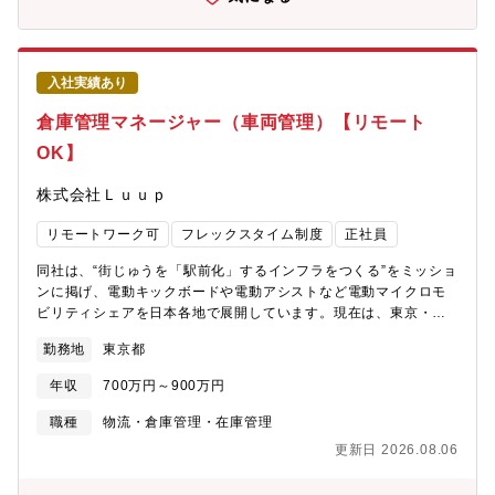
び組織能力向上施策を整備する。・ Product Rolloverのパフォー
マンス、事業影響、および改善機会について経営層へ提言を行
う。【当ポジションについて/魅力】・すべてのビジネス ユニット
(BU)に適用するProduct Rolloverのプロセス及びガバナンスを構
入社実績あり
築し、展開するという重要な役割を担っていただくため、高い達
倉庫管理マネージャー（車両管理）【リモート
成感を得られる仕事です。・海外のステークホルダーとのコミュ
ニケーションも頻繁に発生するため、グローバルな環境下で仕事
OK】
ができます。・新しいプロセスを構築し、それを展開するという
貴重な経験を得ることができます。【出張について】国内出張は
株式会社Ｌｕｕｐ
群馬R&Dセンターに週2～３回、海外出張は年１～２回程度発生す
る可能性がございます。【ご応募につきまして】※推薦段階にて
リモートワーク可
フレックスタイム制度
正社員
英文レジュメの提出が必要です。※WEB二次面接とWEＢ最終面
接は海外メンバや役員との英語面接を実施します。ほか1on1の英
同社は、“街じゅうを「駅前化」するインフラをつくる”をミッショ
語面接などが追加される可能性がございます。※状況により、追
ンに掲げ、電動キックボードや電動アシストなど電動マイクロモ
加の課題などご依頼させていただく場合がございます。
ビリティシェアを日本各地で展開しています。現在は、東京・横
浜・大阪・京都・神戸・宇都宮・名古屋・広島・仙台・福岡など
勤務地
東京都
全国34エリア、15,500ポート、車両40,000台でサービスを展開
しています。街には「ポート」という移動のハブがあり、いつで
年収
700万円～900万円
もポートからポートへ電動マイクロモビリティに乗って移動する
ことができます。 約100年前から鉄道が路線に沿って街を発展さ
職種
物流・倉庫管理・在庫管理
せてきたように、次はLuupがポートを街じゅうに設置することで
更新日 2026.08.06
人が移動し、集まる場所をつくることで、街じゅうを駅前のよう
に活性化していきます。将来的には、電動マイクロモビリティの