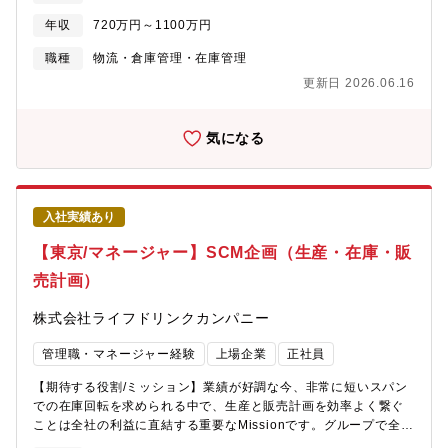
る航空機エンジン部品の調達に、グローバルに携わることができ
業を展開しています。このグローバル事業を支えるため、安全保
ます。【働き方】・月平均残業25時間程度でコアタイム無しのフ
年収
720万円～1100万円
障輸出管理体制の強化を進めています。法令を正しく理解しつつ
レックスタイム利用が可能なため、恒常的な残業もなく長期就業
現場とも対話し、「法令遵守」と「事業拡大」の両立を導くナビ
職種
物流・倉庫管理・在庫管理
可能な環境です。・リモートワークは週1～2回程度を想定してお
ゲーターとしてご活躍いただくポジションです。現時点では体制
ります。・出張は国内１～２回／月，海外１～２回／年程度発生
更新日 2026.06.16
が発展途上のため、大きな裁量を持ってルール・プロセスづくり
いたします。 【募集背景】事業拡大に伴う、組織強化を目的とし
から関われる環境があります。【職務内容】安全保障輸出管理に
た増員募集となります。【組織構成】航空・宇宙・防衛事業領
関する制度理解および実務経験を活かし、該非判定、取引審査、
気になる
域 資材部 調達グループ 約60名【社宅詳細】■社宅 概要・年
社内運用の整備・推進などを主体的に担っていただきます。■安全
齢制限 ：なし・入居期限 ：10年間・賃料限度額 ：同居のお子様
保障輸出管理体制の構築・運営■外為法に基づく該非判定および輸
あり 120,000円同居のお子様なし 100,000円 ※共益費・管
出管理プログラムの改定、関係部門への展開■輸出関連部門への教
理費を除く・本人負担額 ：20,000～40,000円/月程度※物件の条
育・トレーニングの実施■当社製品に関する経済産業省への輸出許
件，入居期間により変動 ※共益費，管理費等は個人負担・エリ
入社実績あり
可（個別申請）の作成・提出■2025年度より新たに対象となる製
ア ：（鶴ヶ島・昭島・立川・所沢・青梅・八王子）近郊・面積上
品に対応した社内プロセスの構築◇出張の頻度：年に1,2回程度
【東京/マネージャー】SCM企画（生産・在庫・販
限 ：同居のお子様あり 75m2 同居のお子様なし 60m2・間
（場所：北上工場）本社周辺は不定期で可能性あり◇残業時間：
取：制限なし・物件選定方法 ：原則，会社指定業者を通して本人
売計画）
10時間程度◇リモートワーク： 可（業務習得までは基本出社）
が選定・物件種類 ：戸建物件は認めない・その他 ：社宅入居後の
【魅力】■輸出管理体制の構築・運営を裁量権をもってサトー全体
物件変更は認めない※現住居から通勤可能な場合（通勤時間：１
株式会社ライフドリンクカンパニー
の輸出管理プロセスを自ら設計・改善していけるポジションで
時間30分以内）は利用不可 ■独身寮/単身赴任寮 概要・場所：（鶴
す。■世界90以上の国・地域にビジネスを展開する中で、多様な
ヶ島・昭島・立川・所沢・青梅・八王子）近郊・選定：会社選
管理職・マネージャー経験
上場企業
正社員
国・地域・用途の案件に触れられます。技術提供管理や海外子会
定・間取り：1K，1R・本人負担額：１～２万円/月程度・入居期
社への展開も含め、輸出管理の専門性を一段引き上げられる環境
限：独身寮 35 歳到達時もしくは入社後2年間のいずれか長い方
【期待する役割/ミッション】業績が好調な今、非常に短いスパン
です。■在宅勤務×フレックス×65歳定年により、ワークライフバ
／35歳以上の場合は入社後2年間 単身赴任寮 単身赴任期間中※
での在庫回転を求められる中で、生産と販売計画を効率よく繋ぐ
ランスと中長期的なキャリア形成の両立が図れます。【組織構
現住居/ご実家から通勤可能な場合（通勤時間：１時間30分以内）
ことは全社の利益に直結する重要なMissionです。グループで全
成】品質統括部 安全保障輸出管理プロジェクト（メンバー構
は利用不可
12工場及びOEM先を横断的に調整し、生産・在庫・販売計画の全