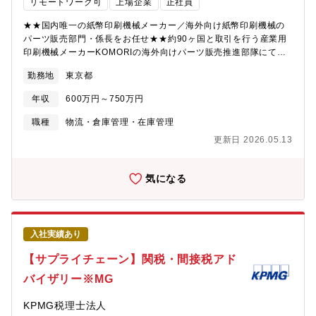
リモートワーク可
上場企業
正社員
チーム ・全社重要プロジェクトの推進・PMO 数年前から始
動している工場・部門横断型プロジェクトにおいて、 課題整
★★国内唯一の紙幣印刷機械メーカー／海外向け紙幣印刷機械の
理、推進計画の作成、進捗・課題管理、意思決定支援をPMOの立
パーツ販売部門・係長をお任せ★★約90ヶ国と取引を行う産業用
場で 支援いただきます。 ・国内工場、本部機能との連
印刷機械メーカーKOMORIの海外向けパーツ販売推進部隊にて、
携 工場、事業部、本部機能など複数部門の関係者をつなぎ、
紙幣を始めとする証券印刷機械のパーツ販売部門係長として、パ
勤務地
東京都
実行に向けた調整や 合意形成を進めていただきます。各工場
ーツ供給オペレーションを最適化する係長職 を募集します。■証
に赴き、プロジェクト入り込みながら、 部門間の調整や意思
券印刷機械とは：証券印刷機械は紙幣やパスポートの印刷に使わ
年収
600万円～750万円
決定を推進することもあります。 ・業務改革・オペレーション
れる印刷機械であり、偽造防止のための特殊な印刷技術と高い信
戦略の実装 所存部門のビジョン達成に向けたKPIの設定や設定
頼性が求められます。【募集背景】海外証印ビジネスにおけるパ
職種
物流・倉庫管理・在庫管理
したKPIの進捗確認、 部門内の業務プロセスの見直し、改善サ
ーツオペレーション改善を担う人材が不足しており、組織強化を
更新日 2026.05.13
イクルの構築などを通じて、 オペレーション戦略を実行につ
図るべく募集を開始いたしました。【業務内容】海外向け紙幣印
なげていただきます。 ・組織風土・エンゲージメント向上施策
刷機のパーツ部門の係長として、部下マネジメント（見積残、受
の企画運営 方針、ビジョンの浸透、研修・ワークショップ、
注残、残件管理）を行いつつ、以下プロジェクトの推進を行って
気になる
コミュニケーション施策などを 通じて、変革を継続できる組
いただきます。■パーツ供給オペレーション改善・過去データ分析
織づくりに貢献いただきます。 各施策の起案やファシリテー
に基づく“高回転パーツ”の在庫化・機械停止に直結する重要パーツ
トを実行いただきます。 ●Cross-Business Synergy チーム ・
の優先在庫化（技術部門と連携）・出荷リードタイムの短縮プロ
グローバルSCM、S&OPの推進 会議体やヒアリングを通じて
ジェクト推進・商流・手配プロセスの再設計■パーツ標準価格の整
入社実績あり
海外含む各事業の需給バランスやオペレーション課題を 整理
備・国・顧客ごとに異なっていた価格を市場価格に準じて整理・
し、在庫・製造コスト・収益性などの観点から、より良いオペレ
海外拠点との価格ルール統一■チームマネジメント・見積残、受注
【サプライチェーン】関税・間接税アド
ーションや フロー等の業務改善や提案を実施し、運営につな
残、残件の進行管理・メンバーフォローおよび業務平準化・新設
バイザリー※MG
げていただきます。 ・事業横断の課題整理・改善推進 部門
係の立ち上げリーダー■海外顧客との調整（営業ではなく運用・技
や事業を跨ぐ課題を拠点に入り込みながら整理し、関係者と連携
術関連）・提供パーツの仕様確認・オペレーション改善ヒアリン
KPMG税理士法人
して 他拠点の成功事例も活用しながら全体最適の視点で改善
グ※売り込みなどの営業活動は一切ありません【組織構成】グロ