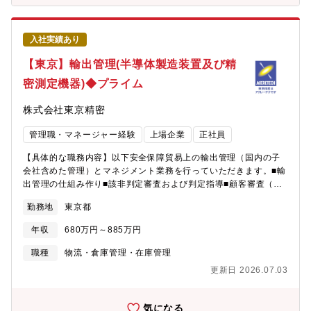
び顧客サービスレベルの最大化を推進します。本ポジションは、
務改善を主に担っていただきます。また、輸出手配を行うグルー
クロスファンクショナルな組織と密接に連携しながら、Product
プと密接に関係しているため、輸出通関や輸出規制に関わる知識
RolloverプロセスをS&OPおよびInventory Managementプロセ
も備えていただきます。【企業の魅力】 売上高2兆2090億円、営
入社実績あり
スと効果的に接続し、サプライチェーン全体のOperational
業利益6,177億円（28.0%）と過去最高を達成（2023年5月11日
Excellenceを実現します。【業務内容】・NPI、Ramp-up、製品
【東京】輸出管理(半導体製造装置及び精
発表）上記の高い利益率は世界トップの技術力で顧客に貢献して
切替、およびEOLに関するプロセス、ガバナンス、および意思決
得た利益を積極的に投資（設備や技術、人材）に更なる成長をす
密測定機器)◆プライム
定フレームワークを設計する。・ 全BU共通で使用するProduct
るというサイクルが回っている事が要因です。
Rolloverプロセスのオーナーとして、継続的な改善を推進す
株式会社東京精密
る。・ 新製品導入、評価・検証、および量産立上げを加速するた
めのプロセスを設計し、Time-to-Marketの最適化を推進する。・
管理職・マネージャー経験
上場企業
正社員
製品切替において売上および利益機会を最大化するための計画・
意思決定プロセスを構築する。・ Excess & Obsolete（E&O）を
【具体的な職務内容】以下安全保障貿易上の輸出管理（国内の子
最小化するための手法および意思決定フレームワークを構築す
会社含めた管理）とマネジメント業務を行っていただきます。■輸
る。・ Product RolloverプロセスをS&OP、Inventory
出管理の仕組み作り■該非判定審査および判定指導■顧客審査（取
Management、および関連する需給計画プロセスと統合し、サプ
引審査）■輸出審査■輸出管理監査、輸出管理教育および相談対応
ライチェーン全体の整合性とOperational Excellenceを実現す
勤務地
東京都
■AEO、通関情報の管理■NACCSの管理【募集背景】嘱託社員の
る。・ Product Rolloverの有効性および事業成果を測定するため
方の後任を採用したいため【組織構成】■人数構成 2名※配属は
のKPI、管理指標、およびレポーティング体制を整備する。・ 製
年収
680万円～885万円
社長直下の部署となります。【ポジションの魅力】少数精鋭の組
品切替に影響を与えるプロセス上の課題、ボトルネック、および
織です。八王子工場で製造されている半導体製造装置の輸出管理
職種
物流・倉庫管理・在庫管理
構造的リスクを特定し、改善ロードマップを策定する。・ クロス
業務を1人で裁量をもって遂行いただくことが可能です。【働き
ファンクショナルな組織と連携して、製品切り替えのプロセスを
更新日 2026.07.03
方】■原則出社■転勤当面無し■フルフレックス※中学入学までの子
最適化する。・ BPR/DX組織と連携し、Product Rolloverを支援
を養育、介護等の条件あり※管理職は本制度の適用対象外
するシステム、デジタルツール、自動化、および分析基盤の要件
気になる
定義と導入を推進する。・ プロセス文書、ガバナンス資料、およ