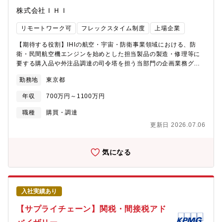
庫業です。・案件規模は数百万円～数千万円規模・プロジェクト
株式会社ＩＨＩ
の期間は1ヶ月～1年程度・部門で10件程度を担当。基本的にプロ
ジェクトは2-3名で担当しております。【募集背景】既存顧客およ
リモートワーク可
フレックスタイム制度
上場企業
び営業部門から連携を受ける案件が増加しており、コンサルティ
ング部門への引き合いも非常に多くなっております。ただ現状の
【期待する役割】IHIの航空・宇宙・防衛事業領域における、防
体制ではすべての案件に十分に対応することが難しく、即戦力と
衛・民間航空機エンジンを始めとした担当製品の製造・修理等に
なる人材を募集することに至りました。■組織構成ソリューション
要する購入品や外注品調達の司令塔を担う当部門の企画業務グル
本部 コンサルティング部：5名(管理職含む)※創業時の初期メン
ープにて、事業領域全体の調達業務の高度化・効率化に関わる企
バー2名 ■ポジション魅力・お客様の「予算」「やりたいこと」
勤務地
東京都
画や調達業務に関わるIT・システム導入プロジェクトの部門窓口
を最優先に考え、提案の方向性やソリューションを柔軟に設計で
として要件定義に関わるなど、戦略や業務改善、DXなどの様々な
きる点が大きな特徴です。単なるパッケージ提案ではなく、課題
年収
700万円～1100万円
調達に関わる企画業務を、ご経験に合わせてお任せいたします。
の本質に寄り添ったコンサルティングが可能です。・同社のプロ
【具体的には】◆調達業務のDX推進（高度化・効率化）パフォー
職種
購買・調達
ダクトに限定せず、他社の物流関連商品やソリューション改善策
マンスやボトルネックを把握し、改善目標設定と各担当者へ落と
の一部として組み込む柔軟なスタンスを持っています。
更新日 2026.07.06
し込む/tableauやRPAなどのソフトを用いてオペレーショナルな
業務の効率化を図る等◆調達システム構築の要件定義航空・宇
宙・防衛事業領域のDX部門と連携し、調達部門の窓口としてシス
気になる
テムの要件定義～構築・導入を推進※上記のような業務をご経験
に合わせてお任せいたします。いずれの業務も社内外のステーク
ホルダーとのタフな交渉や調整が発生し、協力しながら取りまと
めを進めていただきます。【ポジションの魅力】・IHIの成長事業
入社実績あり
である航空・宇宙・防衛事業領域の調達を取りまとめる司令塔と
して、様々な企画業務に携わることができます。・社内外のパー
【サプライチェーン】関税・間接税アド
トナーと協力し、チームとして課題に取り組む活動を通じてキャ