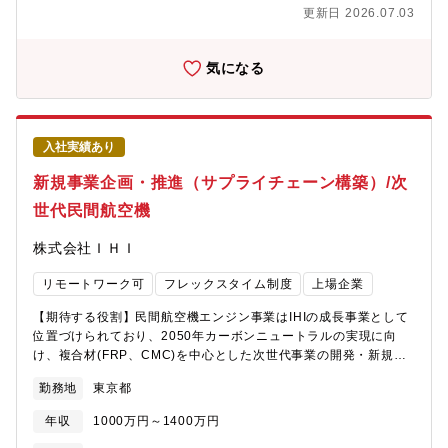
※勤務地東京であっても頻繁な群馬事業所・工場への出張がござ
更新日 2026.07.03
います。
気になる
入社実績あり
新規事業企画・推進（サプライチェーン構築）/次
世代民間航空機
株式会社ＩＨＩ
リモートワーク可
フレックスタイム制度
上場企業
【期待する役割】民間航空機エンジン事業はIHIの成長事業として
位置づけられており、2050年カーボンニュートラルの実現に向
け、複合材(FRP、CMC)を中心とした次世代事業の開発・新規事
業の企画を積極的に推進しています。今回募集する「民間エンジ
勤務地
東京都
ン事業部 次世代プロジェクト部」は、民間航空機エンジンに関す
る次世代の事業開発に特化し、2025年に新設された組織です。本
年収
1000万円～1400万円
ポジションでは、民間航空機エンジン事業における新規プログラ