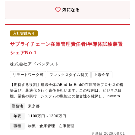
パフォーマンスを分析し、ギャップやリスクを特定し、是正措置
を提案するための主要指標を確立し、監視する。【配属先】
気になる
Supply Chain Management Unit,Memory Test Supply
Chain,Memory S&OP リーダー【当ポジションについて/魅力】・
市場動向を捉えながら調達・生産対応力を高めることで、直接的
に事業拡大に貢献できるチャレンジング、かつ達成感の高い仕事
入社実績あり
です。・Sales and Operation Planning (S&OP)を軸に、長期需
要予測、中期販売計画、受注残対応、材料調達、生産キャパ管
サプライチェーン在庫管理責任者/半導体試験装置
理、戦略在庫などの要素を横断的に管理し、クロスファンクショ
シェアNo.1
ン・チームで分析から意思決定までのリード役を担って頂きま
す。・他事業のS&OP関係者と共に、メモリテスト事業のS&OPを
株式会社アドバンテスト
改革、強化していきましょう。
リモートワーク可
フレックスタイム制度
上場企業
【期待する役割】組織全体のEnd-to-Endの在庫管理プロセスの構
築及び、最適化を行う責任を担います。この役割は、ビジネス目
標、業務の実行、システムの機能との整合性を確保し、Inventory
Managementにおける継続的な改善、標準化、効率化を推進しま
勤務地
東京都
す。【業務内容】・ 原材料、中間品、完成品の在庫に関するEnd-
to-Endの在庫管理プロセスを設計し、売上の最大化と過剰・陳腐
年収
1100万円～1300万円
化在庫（E&O）の最小化を実現する。・ 業務プロセスが事業の成
長および戦略的目標に沿って運用されることを確保する。・ 関連
職種
物流・倉庫管理・在庫管理
部門との連携を通じて在庫管理に関わる業務の効率化を図る。・
更新日 2026.08.01