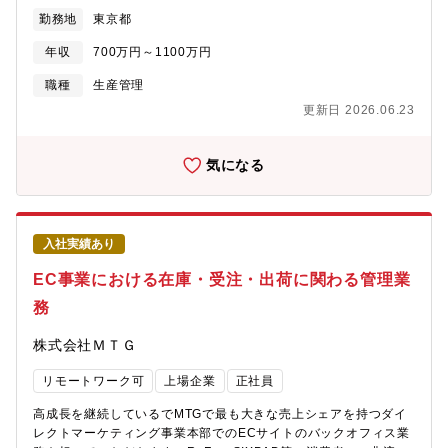
向けジェットエンジン部品、防衛省向けジェットエンジン部品、
勤務地
東京都
ロケットエンジン部品など、多様な顧客・用途に向けた製品を手
掛けており、品質・納期・コストすべての面で高いレベルが求め
年収
700万円～1100万円
られる領域です。本求人の配属先は、これら航空・宇宙・防衛事
業領域の「生産拠点を取りまとめる司令塔部門」です。複数の事
職種
生産管理
業部・工場（生産センター）・関係会社・資材部門などを横断し
更新日 2026.06.23
ながら、生産計画の立案からサプライチェーン全体の仕組みづく
り・改善までを担い、「最適なモノづくり」を実現する中核的な
役割を果たしています。「受注状況や顧客の需要動向を踏まえた
気になる
生産・実行計画の策定」「各工場への生産割り付けやMAKE／
BUY判断を含む新規工事の取りまとめ」「事業部・生産センター
間の課題調整と解決策の企画・推進」「サプライチェーン全体の
仕組み構築・改善と、関係部門を巻き込んだ改善活動の牽引」と
入社実績あり
いった業務をつうじて、全社の生産を俯瞰しながら、安定供給と
生産性向上を両立させる役割をご担当いただきます。【具体的に
EC事業における在庫・受注・出荷に関わる管理業
は】入社後、以下の業務を中心にご担当いただきます。■生産計
務
画・実行計画の立案と工事完遂に向けた支援・顧客（民間エアラ
イン、防衛省関連、ロケット関連メーカー等）からの受注・需要
株式会社ＭＴＧ
予測に基づいた中長期・短期の生産計画の策定・各工場の生産能
力（人員・設備・負荷状況）を考慮した実行計画の立案・生産進
リモートワーク可
上場企業
正社員
捗のモニタリング、遅延リスクの早期把握と対策立案■新規工事の
生産センター内とりまとめ（MAKE／BUY／担当工場の決定）・
高成長を継続しているでMTGで最も大きな売上シェアを持つダイ
新規案件や派生工事に対する、生産センター内の対応方針の検
レクトマーケティング事業本部でのECサイトのバックオフィス業
討・内製（MAKE）と外注（BUY）の最適な組み合わせ検討・製