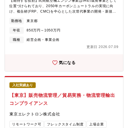
【期待する役割】民間航空機エンジン事業はIHIの成長事業として
位置づけられており、2050年カーボンニュートラルの実現に向
け、複合材(FRP、CMC)を中心とした次世代事業の開発・新規事
業の企画を積極的に推進しています。今回募集する「民間エンジ
勤務地
東京都
ン事業部 次世代プロジェクト部」は、民間航空機エンジンに関す
る次世代の事業開発に特化し、2025年に新設された組織です。本
年収
850万円～1050万円
ポジションでは、民間航空機エンジン事業における新規プログラ
ムへの参画検討や、既存事業から派生した新規事業企画（市場調
職種
経営企画・事業企画
査・事業化検討）、さらに既存案件のプロジェクトマネジメント
更新日 2026.07.09
など幅広い業務を担当いただきます。現在、民間航空エンジン分
野では多くの新規案件が寄せられており、すでに複数のプロジェ
クトが事業化に向けて動き出している中、さらなる事業推進のた
気になる
め、プロジェクトに紐づくサプライチェーンの整備・構築が必須
となっております。【具体的には】◆市場動向調査（競合分析・
需要予測など）国内外の航空機エンジンに関する展示会やカンフ
ァレンス（海外出張の機会が多い）に参加し、今後の新規事業企
入社実績あり
画に必要な最新情報の収集や、潜在的な協業パートナーの探索・
検討を行っていただきます。また、すでに進行中の複数プロジェ
【東京】販売物流管理／貿易実務・物流管理輸出
クトについても継続的に市場調査を実施し、市場ニーズを的確に
コンプライアンス
捉えた事業展開を目指します。◆新規事業企画・推進市場動向調
査をもとに、IHIグループで培った技術シーズを活用したマネタイ
東京エレクトロン株式会社
ズや新規事業化が可能なプロジェクトの企画・推進を担っていた
だきます。現状の課題がサプライチェーンの構築（拡大、新規開
リモートワーク可
フレックスタイム制度
上場企業
拓）となっており、今回採用される方には主にサプライチェーン