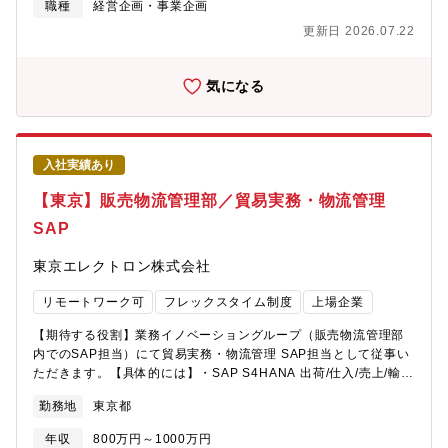
ムへの参画検討や、既存事業から派生した新規事業企画（市場調
職種
経営企画・事業企画
査・事業化検討）、さらに既存案件のプロジェクトマネジメント
更新日 2026.07.22
など幅広い業務を担当いただきます。現在、民間航空エンジン分
野では多くの新規案件が寄せられており、すでに複数のプロジェ
クトが事業化に向けて動き出している中、さらなる事業推進のた
気になる
め、プロジェクトに紐づくサプライチェーンの整備・構築が必須
となっております。【具体的には】◆市場動向調査（競合分析・
需要予測など）国内外の航空機エンジンに関する展示会やカンフ
ァレンス（海外出張の機会が多い）に参加し、今後の新規事業企
入社実績あり
画に必要な最新情報の収集や、潜在的な協業パートナーの探索・
検討を行っていただきます。また、すでに進行中の複数プロジェ
【東京】販売物流管理部／貿易実務・物流管理
クトについても継続的に市場調査を実施し、市場ニーズを的確に
SAP
捉えた事業展開を目指します。◆新規事業企画・推進市場動向調
査をもとに、IHIグループで培った技術シーズを活用したマネタイ
東京エレクトロン株式会社
ズや新規事業化が可能なプロジェクトの企画・推進を担っていた
だきます。現状の課題がサプライチェーンの構築（拡大、新規開
リモートワーク可
フレックスタイム制度
上場企業
拓）となっており、今回採用される方には主にサプライチェーン
に関する業務をご担当頂くことを想定しております。プロジェク
【期待する役割】業務イノベーショングループ（販売物流管理部
ト推進にあたっては、国内外の企業との連携や、社内技術部門と
内でのSAP担当）にて貿易実務・物流管理 SAP担当として従事い
の調整も不可欠となるため、社内外を問わず高い関係構築力が求
ただきます。【具体的には】・SAP S4HANA 出荷/仕入/売上/輸
められます。また、新規事業推進のためにM&Aが必要となった場
出/輸入関連システム保守 (システム関連の部門側の窓口、ISとの
合には、当部門主導でM&A実務まで携わっていただくことも可能
勤務地
東京都
やり取り)－SAP使用ユーザへのフォロー、機能改善推進→業務
です。【ポジションの魅力】IHIの成長事業と位置付けられる航空
例：・部内業務ユーザからのシステム関連の問い合わせ対応や改
エンジン分野において、次世代の事業開発を推進することに注力
年収
800万円～1000万円