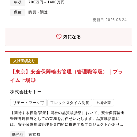
年収
700万円～1400万円
度の方が多いです。フレックス勤務可能なため柔軟な働き方が可
的には】当部は国内メーカー向けのチーム、海外メーカー向けチ
ました。従来の事業領域の枠を超えた「暮らしの豊かさ」「脱
能です残業状況：残業状況：20-30h 繁忙期：40h 【募集背景】
ーム、材料チームに分かれておりご経験・ご希望に応じて海外メ
CO2」「防災・減災」という社会課題の解決を目的とした成長事
職種
購買・調達
近年、事業規模拡大に伴い、物流・貿易管理業務の更なる効率化
ーカー向けチームか材料チームへのいずれかの配属を決定致しま
業の創出にも真正面から取り組んでいます。IHIの掲げる２つの経
更新日 2026.06.24
と高度化が不可欠になっております。そこで、現状の業務プロセ
す。※ご経験やスキルを踏まえ、管理職あるいは担当管理職（部
営理念のもと、これからもたくさんの人々の夢を叶え、世界中で
スを分析し、課題を特定、改善策を実行することで全体の最適化
下無しの実務スペシャリスト）としての採用となる可能性がござ
産業と社会を支えていきます。
を推進を目的として組織強化の増員募集を行います。【組織構
います。《業務詳細》1. 担当品目の調達戦略立案・実施2. 戦略
気になる
成】全体で4名 うちキャリア入社1名【採用部門が社内で担う機
に基づくサプライチェーン維持管理3. 調達コスト分析・評価・
能とミッション】当社の販売物流管理部に所属し、半導体製造装
原価低減活動4. 取引先の分析・評価、サプライヤーマネジメン
置／フラットパネルディスプレイ製造装置およびその部品に関す
ト5. 調達発注業務（取引先への見積引き合い、交渉、発注関連
る、海外顧客向けの輸出手続きに至るまでの物流管理全般、売
図書作成等の発注業務）※管理職採用となった場合※航空エンジ
上・仕入計上全般、在庫管理などの業務およびその業務改善を主
入社実績あり
ン部品は参入障壁が高く、品質要件が厳しいことからも、供給が
に担っていただきます。また、輸出手配を行うグループと密接に
可能なサプライヤーは限定されています。そのため、バイイング
【東京】安全保障輸出管理（管理職等級）｜プラ
関係しているため、輸出通関や輸出規制に関わる知識も備えてい
パワーの強い国内外の大手競合企業に負けずに、如何に量産品を
ただきます。【企業の魅力】 売上高2兆2090億円、営業利益
イム上場◎
安定供給することができるかということが重要なミッションとな
6,177億円（28.0%）と過去最高を達成（2023年5月11日発表）
ります。航空機需要の増加に伴い、当事業領域の主力ビジネスで
上記の高い利益率は世界トップの技術力で顧客に貢献して得た利
株式会社サトー
あるエンジン生産・MROビジネスも更なる拡大が見込まれます。
益を積極的に投資（設備や技術、人材）に更なる成長をするとい
調達額も増加傾向にあり、規模の大きいかつダイナミックな調達
うサイクルが回っている事が要因です。
リモートワーク可
フレックスタイム制度
上場企業
業務に携わっていただきます。【ポジションの魅力】IHIは日本の
ジェットエンジン生産の60～70％を担うリーディングカンパニー
【期待する役割/背景】同社の品質統括部において、安全保障輸出
です。また、防衛省が使用する航空機のほとんどのエンジン整備
管理専属担当としての業務をお任せいたします。品質統括部に
の主契約者となり、エンジンの開発、製造技術を生かした各種エ
は、安全保障輸出管理を専門的に推進するプロジェクトがあり、
ンジンの整備にも取り組む、アジアにおける航空エンジンのメン
本ポジションでは当該分野に特化して業務をお任せいたします。
テナンスセンターとして高い評価を得ています。世界中の人が乗
勤務地
東京都
サトーは世界27の国・地域に拠点を持ち、90以上の国・地域で事