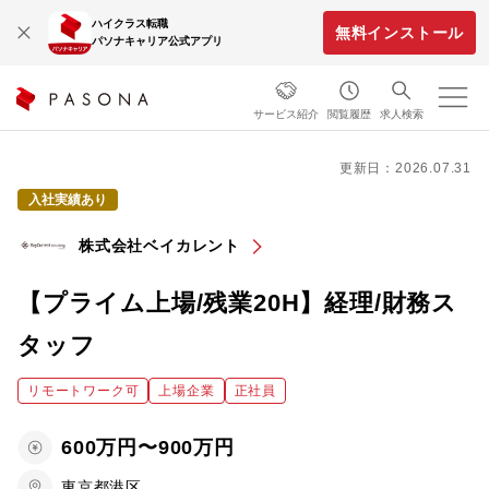
ハイクラス転職
無料インストール
パソナキャリア公式アプリ
サービス紹介
閲覧履歴
求人検索
更新日：2026.07.31
入社実績あり
株式会社ベイカレント
【プライム上場/残業20H】経理/財務ス
タッフ
リモートワーク可
上場企業
正社員
600万円〜900万円
東京都港区