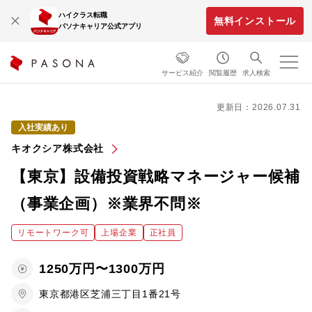
ハイクラス転職
無料インストール
パソナキャリア公式アプリ
サービス紹介
閲覧履歴
求人検索
更新日：2026.07.31
入社実績あり
キオクシア株式会社
【東京】設備投資戦略マネージャー候補
（事業企画）※業界不問※
リモートワーク可
上場企業
正社員
1250万円〜1300万円
東京都港区芝浦三丁目1番21号