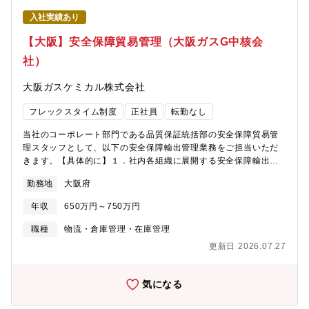
要望は増加しています。■創業以来、構築し続けてきたお客様との
入社実績あり
信頼関係と自社製品の製品力に加え、他社製品も扱うことができ
る為、競合と価格競争も起こる事が無く安定して利益を得る事が
【大阪】安全保障貿易管理（大阪ガスG中核会
できるのが強みです。経常利益率は20％超、自己資本比率も8割強
社）
と安定した財務基盤を誇ります。■全国25営業拠点と約180社の代
理店を通じ、日本全国、そして海外にも。特にアジア・オセアニ
大阪ガスケミカル株式会社
ア地域を軸にアメリカ、ヨーロッパに積極的に販売を拡大をして
います。■その中でも、同社は同グループの中核販売会社の機能を
フレックスタイム制度
正社員
転勤なし
担っております。【定年に関して】定年60歳／再雇用65歳／役職
定年無・定年後も役割が変わらなければ処遇が下がることは無く
当社のコーポレート部門である品質保証統括部の安全保障貿易管
中長期的な就業が可能です。
理スタッフとして、以下の安全保障輸出管理業務をご担当いただ
きます。【具体的に】１．社内各組織に展開する安全保障輸出管
理に関する方針の策定および計画の推進２．監査形式による、各
勤務地
大阪府
組織での安全保障輸出管理に関する適正性の確認３．安全保障貿
易管理に関する社内規程、帳票などの制定、改廃４．安全保障輸
年収
650万円～750万円
出管理に関する組織横断活動および教育の推進５．安全保障輸出
管理に関する各事業部・グループ会社への助言、指導＜補足事項
職種
物流・倉庫管理・在庫管理
＞当社では、一部例外はありますが、原則的に品質保証部が安全
更新日 2026.07.27
保障輸出管理業務を担当しております。当社の中には4つの事業が
あり、各事業部の中にも品質保証部が存在しそれぞれの事業部で
安全保障輸出管理業務をおこなっています。品質保証統括部で
気になる
は、コーポレート部門として日々申請される該否判定書などの審
査・承認や、監査形式などで各事業部の安全保障輸出管理業務が