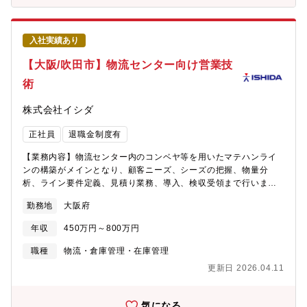
イフバランス：フルフレックスタイム制度、全社月平均残業時間
的な意識を持ち、国際的な安全規格（ISO/IEC）の策定にも深く関
7.9h程度、年間休日127日●グローバル企業：海外社員比率71％/
与。「ルールを作れるメーカー」として世界から信頼されていま
経営層や管理職が海外の方というケースも多く、英語力を存分に
す。■非常停止用押ボタンスイッチは、国内シェア約70％、世界で
入社実績あり
活かせる環境です。●業績はV字回復中 ※2026年度半期決算・売
もトップクラスのシェアを誇ります。■3ポジションイネーブルス
上341億円(前年同期比 ＋3.1%)・営業利益26億円(前年同期比 ＋
イッチ（ロボット操作時の安全装置）は、世界シェア約90％と独
【大阪/吹田市】物流センター向け営業技
68.4%) 《福利厚生・環境》■カフェテリア形式の社員食堂： 本社
占的な地位を築いています。■グローバル展開を加速させており、
術
にはお洒落なメニューや日替わりメニュー、無料ドリンクが充実
2017年にはフランスのスイッチメーカーAPEM社をグループ化。
した食堂があります。■持株会・共済会： 従業員の資産形成や生
海外売上比率は60%を超え、世界中に開発・生産・販売拠点を有
株式会社イシダ
活をサポートする制度が充実。■教育研修： 安全に関する専門資
しています。■M＆Aも積極的◎・2023年にはフランスの電動アシ
格「セーフティアセッサ」の取得支援など、プロを育てる環境が
ストホイールメーカーを子会社化・2025年には㈱東京センサを子
正社員
退職金制度有
あります。【下記ご志向性をお持ちの方にお勧めです！】■英語を
会社化 など■独自の「セーフティポテンシャル構造」など、製品
活用できるグローバルな職場で働きたい⇒海外売り上げ比率
が故障しても安全側に働く設計思想を徹底しており、産業現場の
【業務内容】物流センター内のコンベヤ等を用いたマテハンライ
60％・海外社員比率71％■成長したい・挑戦したい⇒中途入社者
「ゼロ災」に貢献しています。■製造現場だけでなく、駅のホーム
ンの構築がメインとなり、顧客ニーズ、シーズの把握、物量分
が主役になれる文化と、グローバルな仕事機会■安定している企業
の非常ボタンやエレベーター、自動ドア、医療機器など、人々の
析、ライン要件定義、見積り業務、導入、検収受領まで行いま
で働きたい⇒特定分野での圧倒的シェアと、1945年創業の堅実な
生活の安全を支える幅広い分野でIDECの製品が採用されていま
す。【担当顧客】コンビニエンス向けベンダー、３ＰＬ、運送会
経営基盤
す。■労働力不足と高齢化を背景に自動化と生産性向上のニーズ増
勤務地
大阪府
社、各種卸会社 など【取扱い商材】DPS（デジタルピッキング
加。IDECが強みとするFA機器やAGVなどのロボットの需要は大
システム）、DAS(デジタルアソートシステム)、ピッキングカー
きくなると予想されており、将来性のある企業です。 《データで
年収
450万円～800万円
ト、各種コンベヤ、ケースソーター、各種ラック、自動倉庫 な
見るIDECの魅力》●キャリア採用比率：93.5%（2023年度実績。
ど【仕事のスタイル】・顧客が遠方になる事があるので、出張あ
職種
物流・倉庫管理・在庫管理
東洋経済新聞より）●有給休暇取得状況：平均有給取得日数15.6日
り。・現場立ち上げ時は長期期間の出張あり。【同社の魅力】■計
(取得率：84.2%)●ワークライフバランス：フルフレックスタイム
更新日 2026.04.11
量・包装機器業界国内シェアNo.1/世界シェアNo.2(※特に主力製
制度、全社月平均残業時間7.9h程度、年間休日127日●グローバル
品となる組み合わせ計量機はアジアや欧米、アフリカなど世界約
企業：海外社員比率71％/経営層や管理職が海外の方というケース
120カ国に販売し、世界シェアは約75％を占めています。)■食品
気になる
も多く、英語力を存分に活かせる環境です。●業績はV字回復中