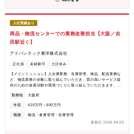
業界のインフラを支える“縁の下の力持ち”的存在同社は、軽量、包
※2026年度半期決算・売上341億円(前年同期比 ＋3.1%)・営業利
装、検査、表示の分野で国内随一のシェアを誇る機器メーカーで
益26億円(前年同期比 ＋68.4%) 《福利厚生・環境》■カフェテリ
す。■経済産業省認定『グローバルニッチトップ企業100選』に弊
ア形式の社員食堂： 本社にはお洒落なメニューや日替わりメニュ
社が選定「自動計量包装値付機(WM-AI Super、Dtop-UNIなど)」
ー、無料ドリンクが充実した食堂があります。■持株会・共済会：
入社実績あり
がグローバルニッチトップ製品として認定されました。■一人ひと
従業員の資産形成や生活をサポートする制度が充実。■教育研修：
りの成長を支援する育成体制がございます。(参考
商品・物流センターでの業務改善担当【大阪／吉
安全に関する専門資格「セーフティアセッサ」の取得支援など、
URL)https://www2.ishida.co.jp/recruit/growth/【製品例】■計量
プロを育てる環境があります。【下記ご志向性をお持ちの方にお
田駅近く】
⇒包装⇒検品⇒値付⇒仕分けまでの各種装置とそのライン全体を
勧めです！】■英語を活用できるグローバルな職場で働きたい⇒海
提案することが可能です。ポテトチップスなど、食品業界で高い
外売り上げ比率60％・海外社員比率71％■成長したい・挑戦した
アドバンテック東洋株式会社
市場シェアを誇っております。■スーパーマーケットの調理場等で
い⇒中途入社者が主役になれる文化と、グローバルな仕事機会■安
使用される計量装置も同社の製品が使われております。お肉をト
定している企業で働きたい⇒特定分野での圧倒的シェアと、1945
正社員
未経験可
土日休み
レイに乗せてラッピングをし、値札をつけることが可能です。
年創業の堅実な経営基盤
【メインミッション】入出庫業務、在庫管理、検品、配送業務な
ど、物流業務の全般に取り組んでいただき、質の高いサービス提
供のための改善活動や環境づくりに取り組んでいただきます。
【入社後の流れ】入社後は、基本的な商品センターの業務や出荷
勤務地
大阪府
に係るシステムの機能を習得頂き、その後商品センターの中心メ
ンバーとして作業現場の改善・改革に取り組んで頂きます。【配
年収
420万円～600万円
属先について】・大阪商品センターへの配属を予定しておりま
す。・23名の構成です【業務特徴】・担当商材：濾紙・理化製品
職種
物流・倉庫管理・在庫管理
全般※参考URL：https://www.advantec.co.jp/products/・”物流
更新日 2026.08.03
センターのあるべき姿”を目指し物流改革を10年後の実現に向け実
施中です。効率化やコスト削減を図ります。モチベーションを高