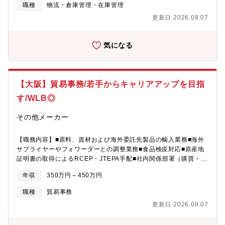
との調整：営業・技術・工場等との連携、顧客・仕入先対応※国
職種
物流・倉庫管理・在庫管理
内外のお客様・サプライヤーとの業務割合はおおよそ、国内7割・
更新日 2026.08.07
国外3割ほどが目安です。物流事業統括本部では、包材製品を扱
い、EVA等の樹脂を材料とするフレキシブルコンテナバッグを主
力製品として扱っております。樹脂ペレットや飼料、粉体等のメ
気になる
ーカーが主なお客様ですが、中でも、一部上場企業の樹脂メーカ
ーが大口のお客様となります。【ミッション】・受発注業務の高
品質遂行とミス削減・派遣社員を巻き込んだチーム運営力の向
上・業務改善の積み重ねによる課全体の生産性向上への貢献・上
【大阪】貿易事務/若手からキャリアアップを目指
位職を目指す成長入社後はまずプレイヤーとして業務のキャッチ
アップ・実務経験を積んでいただきます。【組織構成】物流事業
す/WLB◎
統括本部 営業本部 カスタマーセンター部 調達支援課部長（1
名）＋課長（1名）＋メンバー（5名） ※他派遣スタッフ【平均
その他メーカー
残業時間】約20～25時間/月【社風】■裁量を持ち業務に取り組め
る環境です。後輩・部下に裁量を持たせてチャレンジさせるとい
【職務内容】■原料、資材および海外委託先製品の輸入業務■海外
うのを重要にしております。面接の中でもその観点は重視されて
サプライヤーやフォワーダーとの調整業務■食品検疫対応■原産地
いらっしゃり、手を挙げれば広くチャレンジできる環境が整って
証明書の取得によるRCEP・JTEPA手配■社内関係部署（購買・経
おります。◎太陽工業社の魅力◎万博のパビリオンにも多く関わ
理部門など）との調整【業務の魅力・やりがい】■中国からの大規
っております。大型膜構造物製造においてトップクラス、業界の
年収
350万円～450万円
模な輸入業務を中心に、材料や製品の安定供給を支える重要なポ
リーディングカンパニーとして「膜の可能性」に挑戦し続ける会
ジションです。食品や衛生用品など幅広い製品の輸入業務に携わ
社です！社名が表にでることは滅多にありませんが、東京ドーム
職種
貿易事務
るため、貿易実務だけでなく食品検疫や各種法規制に関する知識
をはじめとするスポーツ施設、大学、鉄道の駅など、皆さんの知
更新日 2026.08.07
も身につけることができます。専門性を高めながら物流・貿易の
っている建築物にも数多く同社の膜構造技術が用いられていま
スペシャリストとして成長できる環境です。■また、単なる輸入手
す。また、建造物だけではなく、物流のコンテナバッグでも同社