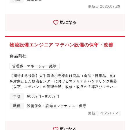
る一方で、日本国内では物流業界の2024年問題、国際物流では地
数：17.7日・男性育休取得率：100%
政学リスクの顕在化による国際輸送の混乱、紅海での船舶への攻
更新日 2026.07.29
撃等、グループ各事業の事業競争力を阻害する様々な課題を抱え
ています。貿易・海外物流企画部ではグループの共通貿易基盤の
気になる
構築、輸出入業務の最適化、貿易物流の効率化を事業会社と一緒
に推進しています。具体的には、業務プロセス改善やDX化を通じ
て、最適なソリューションを企画することや、貨物輸送パートナ
ーの選定、料金などの集中交渉を推進することで、戦略的にサプ
物流設備エンジニア マテハン設備の保守・改善
ライチェーンの最適化を目指しています。また、関税法順守や環
境物流など物流・貿易にまつわる関連法規へのコンプライアンス
食品商社
順守といったグループガバナンスからも事業活動をサポートし、
競争力強化への貢献取組を行っています。【貿易プロセスデザイ
管理職・マネージャー経験
ン課のミッション】・パナソニックグループ全体のグローバル貿
易取引を支える、全社標準貿易システムの構築、及び維持運営を
【期待する役割】大手流通小売様向け商品（食品・日用品、他）
リードする・事業会社の海外新規事業の立ち上げ支援＆商物流設
を対象とした物流センターにおけるマテリアルハンドリング機器
計を提案、グローバル事業拡大を支える貿易プロセスを構築す
（以下、マテハン）の管理全般、改修・改良の主導及びマテハン
る・グループ全体最適・各事業SCM最適化に向け、現行の商流・
知見の蓄積・横展開【職務内容】・マテハントラブルに起因する
業務課題に対する最適な解決施策を効率化・高度化の視点から提
年収
600万円～850万円
日々の保守・メンテナンス対応、及び保全業務・センターにおけ
案し、事業競争力の強化に向けた貢献を行う【キャリアパス】・
る保守・保全対応のノウハウ内製化、内部体制構築・ 顧客（荷
グループ全事業会社の各グローバルサプライチェーン最適化の仕
職種
設備保全・設備メンテナンス・保守
主）へのマテハンに関する報告書の作成、改善に向けた協議の推
事に携わることができ、非常に大きなスケールで、自己成長にチ
更新日 2026.07.21
進・マテハンメーカー、保守委託先等関係者に対する課題の共
ャレンジできます・グループ内の各事業会社の多岐にわたる他職
有、原因究明、改善・改良対応の主導・マテハンを利用したセン
種メンバー（営業、マーケティング、購買、経理、情報など）と
ター運営改善を見据えた、マテハン及び関連システムの要件定
接する機会が多く、豊富な人脈を形成することができます・グロ
気になる