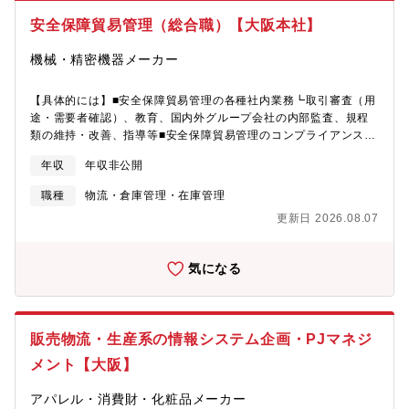
極的に自ら課題発掘に取り組んでいってください。■物量や商品は
安全保障貿易管理（総合職）【大阪本社】
常に動いていることを踏まえ、商品の動きに合わせて、効率よく
作業をするためには、商品の置き場所を変えたりしていくことも
機械・精密機器メーカー
考えます。■物流業界が未経験の方は、まずは物流の基本的な知識
を身に付けていくことから始め、既存のお客様へのサービス内容
【具体的には】■安全保障貿易管理の各種社内業務┗取引審査（用
や提案内容を把握していくことで理解を深めていきます。実際の
途・需要者確認）、教育、国内外グループ会社の内部監査、規程
現場や作業なども含め、教えてもらう姿勢ではなく。自ら積極的
類の維持・改善、指導等■安全保障貿易管理のコンプライアンスリ
に学んでいってください。※各作業現場の確認やスタッフとの定
スク管理（法令改正時の対応など）■安全保障貿易管理当局（経済
期面談なども有【組織構成】営業部 物流サービス課（埼玉春日
年収
年収非公開
産業省など）への相談、折衝や、CISTEC分科会参加による情報収
部物流センター）メンバー：2～3名構内作業：10～20名【ポジシ
集■輸出管理に関わる事業部門■国内外グループ会社への助言、指
ョンの魅力】物流センターの各拠点別の採算や品質の改善が実績
職種
物流・倉庫管理・在庫管理
導【配属組織について】安全保障貿易管理室：管理職2名、正社員
数値的な改善だけでなく、お客様や各拠点の社員まで喜んでもら
更新日 2026.08.07
2名（2025年10月1日時点）【働き方について】平均残業：10～
える様な対策ができたときの達成感はこの仕事の魅力の一つで
20時間/月出張：有 外部機関、各拠点との打ち合わせ
す。
気になる
販売物流・生産系の情報システム企画・PJマネジ
メント【大阪】
アパレル・消費財・化粧品メーカー