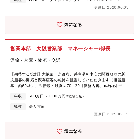
ャレンジすることで、そのグループ共通基盤をさらに強力な基盤
更新日 2026.06.03
に成長させること●DX企画室のミッション①特定事業の商習慣に
依存したシステムから脱却し、社外・社内問わず高いサービスレ
ベルのロジスティクスを提供できるシステム環境を構築すること
気になる
②システム環境構築と合わせて、複数拠点のオペレーションを標
準化し、投資対効果最大化を目指すこと③域内だけにとどまら
ず、貿易システムとの連動をすることで、輸出国から輸入国まで
のエンドトゥーエンドのシステムプラットフォームを構築するこ
営業本部 大阪営業部 マネージャー/係長
と●募集背景既存システムに詳しい人材というよりも、世の中での
DXの流れや、特に物流分野における複数社での業務・システムに
運輸・倉庫・物流・交通
知見を持つ人材を採用することで、既存システムを新たな視点で
刷新を行いたいため。またシステム刷新は、物流本部マネジメン
ト層、各職能、各拠点、外部Sierなど多岐にわたる関係者がかか
【期待する役割】大阪府、京都府、兵庫県を中心に関西地方の新
わるため、特定領域・特定の人間関係に限らず、様々な関係者と
規顧客の開拓と既存顧客の維持を担当していただきます（担当顧
良好な関係を構築し、タスクの進捗を行えるマネジメント力、コ
客：約60社）。※新規：既存＝70 : 30【職務内容】■社内外デー
ミュニケーション力を備えた人材を外部に求めたいため●担当業務
タソース、自身の情報ソース等を活用した新規見込客の発掘■新規
年収
600万円～1000万円
※経験に応ず
と役割①関東地域を中心とした在庫移管を伴う拠点再編②現行物
見込顧客、既存顧客との関係構築■顧客が抱える課題のヒアリン
流基幹システムに変わる新物流基幹システムの選定・企画・設
グ、及びその課題解決に向けたソリューション提案活動■目標達成
職種
法人営業
計・導入③拠点・本部メンバーがかかわるプロジェクト自体のプ
に向けた販売活動全般■当社海外拠点との情報共有、案件獲得に向
更新日 2025.02.19
ロジェクトマネジメント●具体的な仕事内容①関東地域を中心とし
けた販売計画の立案■社内各種プロジェクトへの参画■自身の販売
た在庫移管を伴う拠点再編 ー 現在業務オペレーションを完全
活動に関する各種報告書の作成 ※部下管理はありません。【魅
に把握していない対象拠点におけるASIS,TOBEフロー整理 ー
力】■業界No1のブランド力を生かした販売活動ができます■同社
気になる
拠点部隊を巻き込みながらの具体的な商品移管スケジュールの作
のグローバルネットワーク、独自サービス（グリーンソリューシ
成・管理 ー 対象拠点での実際の商品移管作業のフォロー②現