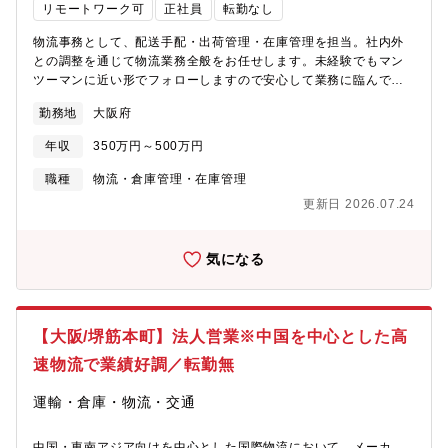
リモートワーク可
正社員
転勤なし
成/風土醸成とノウハウの体系化/知見化 ③新規物流ソリューショ
ンの構想・設計/開発・実証と協業ベンダーの開拓/連携●具体的な
物流事務として、配送手配・出荷管理・在庫管理を担当。社内外
仕事内容改革推進リーダーとして、生産性向上、コスト削減など
との調整を通じて物流業務全般をお任せします。未経験でもマン
の経営成果を創出するために、現状分析～課題形成～対策立案～
ツーマンに近い形でフォローしますので安心して業務に臨んでい
改革～成果の刈り取りまでを関連部門と連携して推進上記推進に
ただけます。【業務内容詳細】トラックチャーター便の手配、調
あたり、IE（Industrial Engineering）等の科学的/論理的な手法
勤務地
大阪府
整・出荷内容の確認および出荷指示・配送スケジュール調整・社
を活用し、推進ノウハウ等を体系的に知見化し共有PFを構築加え
内関係部署との連絡、調整【慣れてきたらお任せする業務】営業
年収
350万円～500万円
て、自部門だけでなく拠点/現場のエンジニアリング人材をOJTで
倉庫の在庫管理・棚卸業務のサポート・路線便業務の理解、運
育成するとともに、OFF-JTにて本部全体のエンジニアリング人材
用・フォークリフト作業担当者との連携、業務サポート【将来的
職種
物流・倉庫管理・在庫管理
育成のしくみの構築と実践●この仕事を通じて得られること・物流
に期待する役割】物流業務全体の把握、運営・他部署との連携、
更新日 2026.07.24
を基軸としたエンジニアリングスキル（手法/推進ノウハウ）の体
調整・運送業務全般の効率化・運賃、倉庫費用の交渉【求める人
得・営業、製造を中心とした関連職能との連携を通じて、様々な
物像】コミュニケーションを大切にできる方・正確な事務処理が
職能の基礎知識の習得と人材ネットワークの構築・現場、関連職
できる方・物流業務の知識を幅広く身につけたい方【入社後の流
気になる
能と一体のプロジェクトで改革推進を通じて、マネジメントスキ
れ】物流の知識や経験は入社後に身につけられます。丁寧にサポ
ルの向上とチーム活動での達成感●職場の雰囲気25年4月に様々な
ートするので安心して働けます！まずはOJTでチャーター便手配
職能の出身者が入り混じって新たに組織化されました、”For
業務からスタートし、段階的に業務の幅を広げていきます。将来
everyone's and our SMILE”をスローガンに、”職場は家族”と考
的には物流部門の中心メンバーとして活躍できる環境です。【業
【大阪/堺筋本町】法人営業※中国を中心とした高
え、思いやりを持って、時には優しく、時には厳しく、わいわい
界の特徴】公共・インフラ整備、プラント、物流施設、展示場な
がやがや/侃々諤々やっています。●キャリアパス現在は国内拠点
速物流で業績好調／転勤無
ど建物の用途・敷地条件などに求められる内容は非常に多様で
を中心とした活動ですが、中長期では中国/東南アジアなどの海外
す。産業資材の製造メーカーで、生に即した提案、適応など公共
での活動を考えています加えて、完成品物流を中心とした活動か
運輸・倉庫・物流・交通
事業で使用される仮設資材は幅広く採用されています。そのため
ら、実需起点でにSCM改革へ深化させるために活動範囲を顧客連
でも国で使用される仮設資材の提案営業として、様々な建築・倉
携、製造/材料調達と連携した活動を考えています
庫など向けの不燃不燃品の販売を行います。
中国・東南アジア向けを中心とした国際物流において、メーカ