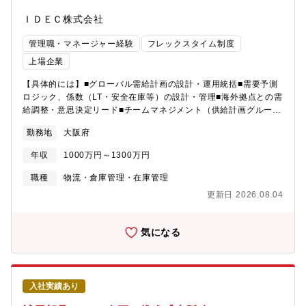
や社内体制への理解を深めていただきます。併せて、海外各国に
おける調達状況や取引上の課題について、各部署や現地法人と連
ＩＤＥＣ株式会社
携しながら整理・分析を行っていただきます。その後は、月1回程
度の海外出張を通じて、現地取引先企業との交渉を担っていただ
管理職・マネージャー経験
フレックスタイム制度
く予定です。今後も各国での店舗展開が拡大していく見込みであ
上場企業
り、それに伴い調達環境や調達状況も変化していきます。こうし
た変化を見据え、将来にわたって安定的な調達を実現するため、
【具体的には】■グローバル需給計画の設計・運用統括■需要予測
発生する課題を一つひとつ解決していくことが重要なミッション
ロジック、係数（LT・安全在庫等）の設計・管理■海外拠点との需
となります。出張先は既存の進出国の中から、その時々の事業状
給調整・意思決定リード■チームマネジメント（供給計画グルー
況に応じて決定しますが、将来的には北米などの新規進出国への
プ） など【募集背景】■現部門長が50代後半であり、後任候補を
出張も想定しており、新たな調達体制の構築に関与いただく可能
勤務地
大阪府
募集いたします。【配属部門】■SCM本部 需給管理部：20名※需
性もあります。今回は専門職（課長級）での採用を予定してお
給管理部にはSCPグループ(需給管理)・需要計画グループ・供給
年収
1000万円～1300万円
り、即戦力としての活躍を期待しています。業務や当社状況に関
計画グループが紐づいています。【ミッション】■組織マネジメン
する基本的なレクチャーは行いますが、早期の段階から主体的に
トと合わせて、グローバル拠点を跨ぐ需給計画の高度化・標準化
職種
物流・倉庫管理・在庫管理
課題を捉え、自ら考え行動していくことを期待しています。【ポ
や、在庫過多・欠品リスクの同時抑制にも貢献いただきます。
更新日 2026.08.04
ジションの魅力・やりがい】このポジションは、急成長する海外
《IDEC株式会社とは…》■1945年の創業以来、制御機器の総合メ
事業を「調達・取引」という重要な基盤から支える役割です。国
ーカーとして歩み、2005年には和泉電気株式会社から現在の
や地域ごとに異なる商習慣や品質基準、法規制に向き合いなが
IDEC株式会社へと商号を変更。「HMI（ヒューマンマシンインタ
気になる
ら、取引先の選定や取引条件の設計を主体的に進められる裁量の
ーフェース）」を核に、人と機械の接点を支えるグローバル企業
大きさが魅力です。現地企業との交渉や関係構築を通じて、店舗
です。 《企業特徴》■制御技術・安全技術を核とした「技術力」
拡大やブランド価値の向上に直接貢献ができ、自身の取り組みが
に強みがあり、国内外で数多くの特許を保有。10万機種以上の幅
海外事業の成長につながっていることを実感できるポジションで
広い製品ラインアップを誇ります。■「安全」に対する圧倒的な意
す。また、今後は海外対応を一層強化していく方針であり、将来
入社実績あり
識を持ち、国際的な安全規格（ISO/IEC）の策定にも深く関与。
的に海外赴任となる可能性が高いポジションです。海外でのキャ
「ルールを作れるメーカー」として世界から信頼されています。■