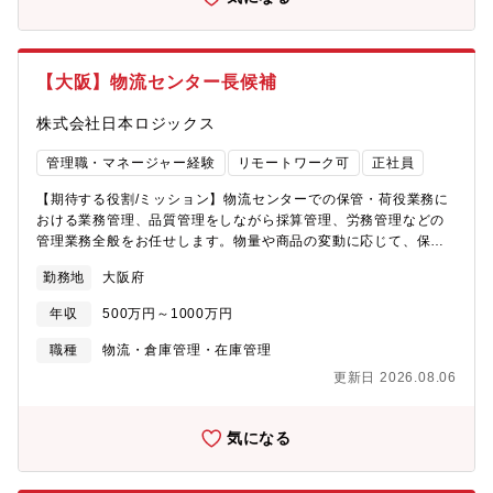
義、購入選定及び改修・改良対応の主導・マテハンを利用する各
ーバルに点在する全世界のロジスティクスメンバーと仕事を共に
センターのスキルアップに資するノウハウ展開、人材育成
する機会が多く、将来的に海外勤務も可能です・適切なローテー
ションと人材開発の体制を用意できる環境が整っており、物流部
門におけるグローバルエキスパートとしてキャリア形成が可能で
【大阪】物流センター長候補
す
株式会社日本ロジックス
管理職・マネージャー経験
リモートワーク可
正社員
【期待する役割/ミッション】物流センターでの保管・荷役業務に
おける業務管理、品質管理をしながら採算管理、労務管理などの
管理業務全般をお任せします。物量や商品の変動に応じて、保管
方法や作業方法を変えていくことで、採算や品質を高い水準で維
勤務地
大阪府
持管理していきます。将来的には複数拠点の管理ができる様にな
ることを期待しています。【具体的には】入出庫作業における業
年収
500万円～1000万円
務管理、品質管理をしながら、日々の物流センターの運営を管理
していきます。■物量や時間が日々異なる中で、業務量を把握して
職種
物流・倉庫管理・在庫管理
適正なシフト組をします。当日での商品の動きに変動があれば、
更新日 2026.08.06
素早く各スタッフに指示を出し、効率よく作業を進めていく、い
わば司令塔の役割を担っていただきます。■物流センター内の５Ｓ
や設備管理、労務管理なども定期的に確認し、その中で課題の抽
気になる
出し解決しながら、よりよい状態を継続して運営していきま
す。 ■実績数値の管理だけではなく、配車センター・物流センタ
ーの各作業現場の確認やスタッフとの定期的な面談するなど、積