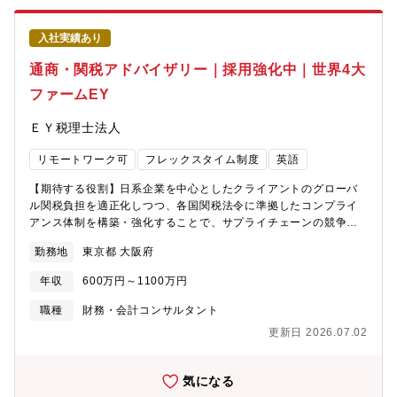
適正に運用されているかの確認をおこない、運用の助言やフォロ
ーアップを実施しています。【組織図】品質保証統括部 品質保
入社実績あり
証チーム【出張頻度】・月2回程度（※監査等実施の場合には頻度
が増えます）・当社グループの各拠点
通商・関税アドバイザリー｜採用強化中｜世界4大
ファームEY
ＥＹ税理士法人
リモートワーク可
フレックスタイム制度
英語
【期待する役割】日系企業を中心としたクライアントのグローバ
ル関税負担を適正化しつつ、各国関税法令に準拠したコンプライ
アンス体制を構築・強化することで、サプライチェーンの競争力
向上と持続的な事業成長に貢献します。【募集背景】地政学リス
勤務地
東京都 大阪府
ク等の高まりにより、グローバル関税コスト削減とコンプライア
ンス強化へのニーズが急増しており、日系企業を中心とするクラ
年収
600万円～1100万円
イアント対応力を高めるための増員募集です。【職務内容】・日
系大手メーカー等に対する関税プランニングの立案・提案（関税
職種
財務・会計コンサルタント
負担の引き下げスキーム検討、コスト削減支援）・関税コンプラ
更新日 2026.07.02
イアンス体制および輸出管理プロセスの構築・強化（マニュアル
整備、トレーニング、自己点検制度・システム導入支援等）・関
税DX・アウトソーシング支援（関税関連ツール活用や特定業務の
気になる
受託による業務効率化支援）・日本および各国当局との折衝・交