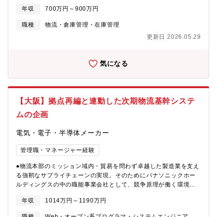
ていただきます。【具体的には】■倉庫への集荷、配送業務や通関
年収
700万円～900万円
業務の請負い、その他物流全般に関するサービスのお客様への提
案、提供する営業活動が中心で、既存顧客への物流コンサルタン
職種
物流・倉庫管理・在庫管理
ト的な役割も果たしています。 ■業務に慣れていただいた6か月～
更新日 2026.05.29
１年後に海外転勤可能な方を求めています。 最終的には、海外現
地法人の責任者をお任せします。■本ポジションは課長クラスでの
採用です。東京勤務の方を想定しておりますが、大阪勤務希望の
気になる
場合もご相談可能です。【組織構成】国際部25名（東京7名、大阪
7名＋事務課11名）【募集背景】増員（駐在期間が長い社員の帰任
を検討しているため）【海外駐在候補地】タイ、インドネシア、
シンガポール、アメリカ 等【求人・企業の魅力】■参入障壁が高
【大阪】拠点再編と連動した次期物流基幹システ
く、ライバル企業が少ないことが特徴です（貨物分類が別れてお
り業界内で棲み分けができております）。また食品をメインに取
ムの企画
り扱っており、コロナ等景気の影響を受けないビジネスモデル・
商材ですので腰を据えて長く働くことが出来ます。
電気・電子・半導体メーカー
管理職・マネージャー経験
●物流本部のミッション域内・貿易を問わず卓越した製造業を支え
る強靭なサプライチェーンの実現。そのためにパナソニックホー
ルディングスの中の職能事業会社として、競争原理が働く環境の
中、外部の物流会社では提案できない物流ソリューション・オペ
年収
1014万円～1190万円
レーションを提供し、グループ内でのカバー率を上昇させるとと
もに、これまで着手できていなかった領域のロジスティクスにチ
職種
Web・オープン系プログラマ・システムエンジニア