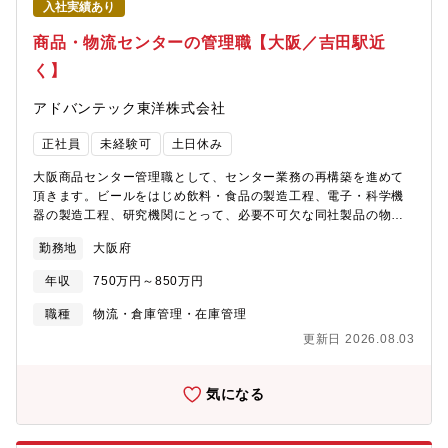
後の業務遂行度により、次に示すようなキャリアの可能性が開か
入社実績あり
リソース不足に対するサプライチェーン改革や自動化導入など幅
れていきます。・ 部品グループ内でのローテーションを通じて、
広くかつ専門的な取組みができます。これらの課題解決に向かっ
商品・物流センターの管理職【大阪／吉田駅近
特定の分野における専門的知識を深めると共に、幅広い視点から
て積極的に企画、実行して頂ければと思います。【この職種にお
部品業務を捉える力を養います。・海外拠点での部品部門駐在を
く】
ける強み】◎事業拡大が進んでいる為、挑戦テーマに限りはあり
経験することにより、実践的なスキルを磨くことができます。担
ません。ご自身が成長できる機会はあります。◎製造業における
当者としての役割から、管理者としてチームを導くポジションへ
アドバンテック東洋株式会社
物流部門となりますので、物流分野のみならず、作り方や売り方
の成長が期待されます。・ 国内外で部品グループの幹部候補とし
変革提案などサプライチェーン領域まで踏み込んで改革できるの
ての道を開き、戦略的な一翼を担う準備を進めていただきます。
正社員
未経験可
土日休み
が強みです。【キャリアパス】■国内/海外に限らず、物流改革・
グローバルな舞台で活躍すると同時に、専門領域を深め、広げる
改善を進めていく中で、物流フロー構築や物流拠点の改善ノウハ
ことができます。【福利厚生・働き方について】■社宅・寮制度あ
大阪商品センター管理職として、センター業務の再構築を進めて
ウに加え、生産と営業を動かすことでサプライチェーン設計まで
り（規定あり）■引っ越し補助あり■住宅奨励金あり■フレックスタ
頂きます。ビールをはじめ飲料・食品の製造工程、電子・科学機
踏み込んだノウハウを身に着けることができます。■海外現地法人
イム制あり■裁量労働制あり
器の製造工程、研究機関にとって、必要不可欠な同社製品の物流
への出向等物流責任者になることや専門性を磨き物流技術のプロ
体制を整えていきます。【メインミッション】入出庫業務、在庫
としてそのリーダーになることも可能。将来、物流改革をリード
勤務地
大阪府
管理、検品、配送業務など、物流業務の全般を行いつつ、所長と
していただくことを期待しています。【福利厚生・働き方につい
ともに商品センター全体のモチベーションを更に高め、質の高い
て】■社宅・寮制度あり（規定あり）■引っ越し補助あり■住宅奨励
年収
750万円～850万円
サービスを提供するための環境づくりを行っていきます。※入社
金あり■フレックスタイム制あり■裁量労働制あり
後は、基本的な商品センターの業務を習得頂き、その後 商品セ
職種
物流・倉庫管理・在庫管理
ンターの中心メンバーとして所長と共に作業現場の改善・改革に
更新日 2026.08.03
取り組んで頂きます。【組織構成】■物流部：49名（部長1名、副
部長1名）大阪商品センター：21名（所長1名、メンバー20名）
【ADVANTECグループについて】■日本初の濾紙メーカーであ
気になる
り、化学分析用濾紙国内シェア80％以上を誇り業界の地位を確立
しております。ライフサイエンスやIT、製薬、化学工業の進化に
付随して、水や空気などの目に見えないものを科学する、という