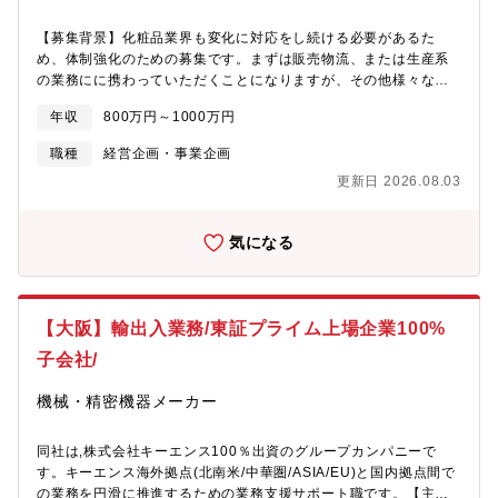
【募集背景】化粧品業界も変化に対応をし続ける必要があるた
め、体制強化のための募集です。まずは販売物流、または生産系
の業務にに携わっていただくことになりますが、その他様々な分
野でも改革リーダーとして企画推進していただき、幅広い知識と
年収
800万円～1000万円
経験を積んで自身のスキルアップを計り、当社の経営に貢献いた
だける方を募集します。＜販売物流系＞発注から仕入、受注から
職種
経営企画・事業企画
売上までの一連の業務プロセスに関わる業務知識とシステム構築
更新日 2026.08.03
の経験を保有した方を探しています。主な役割は、上記業務領域
の企画から導入に至るプロジェクトマネジメントになります。＜
生産系について＞昨今、話題になっている様々なテクノロジー
気になる
(IoT・ロボット等)を 活用したスマート工場化を目指し、生産性の
向上を推進するために、生産システム構築に関する知識、経験を
保有した人材を探しております。主な役割は、生産システム(計画
系・実行系・原価計算)を企画から導入に至るプロジェクトマネジ
【大阪】輸出入業務/東証プライム上場企業100%
メントになります。【職務詳細】 ・販売物流または生産領域の
担当者として各種システムの企画・導入、保守 の実施 ・企
子会社/
画を実現するためのプロジェクトマネジメント ・経営層へのプ
レゼンテーション、ユーザー（事業部門）との協議・調整【仕事
機械・精密機器メーカー
の魅力】・自身で考え企画し自身がリーダーとして実行するまで
一気通貫で担当することで、遣り甲斐や達成感を感じていただけ
同社は,株式会社キーエンス100％出資のグループカンパニーで
ます。・何が経営に必要か、問題の本質はどこにあるかを深く考
す。キーエンス海外拠点(北南米/中華圏/ASIA/EU)と国内拠点間で
え、その解決策を提案、実行できる人材に成長していただくこと
の業務を円滑に推進するための業務支援サポート職です。【主な