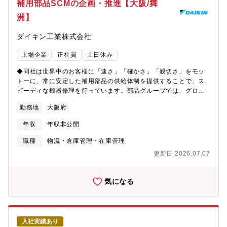
補用部品SCMの企画・推進【大阪/舞
リア形成に意欲のある方にとって、やりがいのあるポジションと
非常停止用押ボタンスイッチは、国内シェア約70％、世界でもト
考えています。【数値で見る同社】■1984年創業 「スシロー」を
洲】
ップクラスのシェアを誇ります。■3ポジションイネーブルスイッ
中核ブランドとし、回転寿司業界14年連続売上No.1■連結売上高
チ（ロボット操作時の安全装置）は、世界シェア約90％と独占的
4,295億円■国内1,198店舗、海外300店舗超(グループ店舗数)■平
ダイキン工業株式会社
な地位を築いています。■グローバル展開を加速させており、
均年齢：41.3歳■有給平均取得日数：10.8日(有給取得率66.9%)■
2017年にはフランスのスイッチメーカーAPEM社をグループ化。
離職率：11.4%【同社の注目トピックス】★海外事業300店舗を
上場企業
正社員
土日休み
海外売上比率は60%を超え、世界中に開発・生産・販売拠点を有
突破2026年6月、海外店舗数が300店舗を突破。台湾・香港・中
しています。■M＆Aも積極的◎・2023年にはフランスの電動アシ
◆同社は世界中のお客様に「速さ」「確かさ」「親切さ」をモッ
国・シンガポール・タイ・韓国・インドネシア・マレーシアなど
ストホイールメーカーを子会社化・2025年には㈱東京センサを子
トーに、常に安定した補用部品の供給体制を提供することで、ス
で事業を拡大し、今後はアメリカへの「スシロー」初出店も予定
会社化 など■独自の「セーフティポテンシャル構造」など、製品
ピーディな機器修理を行っています。部品グループでは、グロー
されています。★海外売上比率35％を目指す成長戦略中期経営計
が故障しても安全側に働く設計思想を徹底しており、産業現場の
バル市場で増加する海外売上比率に対応するため、ますます複雑
画では、2026年度に海外売上比率35％を目標として掲げていま
「ゼロ災」に貢献しています。■製造現場だけでなく、駅のホーム
勤務地
大阪府
化する調達・供給網の改革と標準化を推進しています。このポジ
す。今後の事業成長において、グローバル調達機能の強化は重要
の非常ボタンやエレベーター、自動ドア、医療機器など、人々の
ションでは、グローバルでの供給網の最適化に向けたSCM（サプ
な経営テーマの一つとなっています。★将来的には売上1兆円企業
生活の安全を支える幅広い分野でIDECの製品が採用されていま
年収
年収非公開
ライチェーンマネジメント）高度化活動に参加いただき、世界中
へ同社はFY35ビジョンとして「売上高1兆円以上・海外売上構成
す。■労働力不足と高齢化を背景に自動化と生産性向上のニーズ増
のお客様に安定したサービスを提供するための改革をともに進め
比55％」を掲げています。国内トップ企業から、世界で戦うグロ
職種
物流・倉庫管理・在庫管理
加。IDECが強みとするFA機器やAGVなどのロボットの需要は大
ていく仲間を募集しています。【具体的には】入社後は、経験と
ーバルフードカンパニーへ変革している真っただ中のフェーズで
きくなると予想されており、将来性のある企業です。 《データで
更新日 2026.07.07
スキルに基づき、最も力を発揮できる領域の業務にご参加いただ
す。
見るIDECの魅力》●キャリア採用比率：93.5%（2023年度実績。
きます。急速に変化する市場環境に対応するため、以下のテーマ
東洋経済新聞より）●有給休暇取得状況：平均有給取得日数15.6日
に沿ってSCMの高度化を推進していきます。このポジションで
気になる
(取得率：84.2%)●ワークライフバランス：フルフレックスタイム
は、専門性を活かしながら、グローバルな視点での成長とキャリ
制度、全社月平均残業時間7.9h程度、年間休日127日●グローバル
アアップが実現します。■補用（サービス）部品業務の標準化に向
企業：海外社員比率71％/経営層や管理職が海外の方というケース
けた企画立案 グローバル規模での統一ガイドラインの策定な
も多く、英語力を存分に活かせる環境です。●業績はV字回復中
ど、標準化を実現するための戦略企画をリードします。■グローバ
※2026年度半期決算・売上341億円(前年同期比 ＋3.1%)・営業利
入社実績あり
ル地域へのSCM改善支援 補用部品の供給業務の高度化に向けた