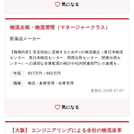
配に留まらず、物流コスト削減や輸送品質向上に向けた改善活動
の商品は多く使われており、河川の水質汚濁を防ぐ為の防止膜
気になる
にも携わることができます。例えば、積載効率の向上や輸送方法
や、鉄道や道路の補強土や保護等も扱っております。【代表的な
の見直しなど、海外自社工場や社内関係者と協力しながら、安全
膜構造建築物】東京駅八重洲口グランルーフ、西武ドーム（天
かつ高品質な製品供給を目指せる環境です。自身の仕事が事業運
井）、埼玉スタジアム（天井）、味の素スタジアム（天井）、阪
営に直結するやりがいを実感できる面白さがあります。【教育体
神競馬場（観客席シェード部分）、大阪ユニバーサルシティ駅、
物流企画・物流管理（マネージャークラス）
制・働き方】■入社後研修とOJTを行います。■年休129日、完全
新豊洲Brilliaランニングスタジアム、Medina Haram Piazza
週休2日制（土日祝）、月残業10時間程度。■年次有給休暇は1日
Shading Umbrellas(Saudi Arabia)、Denver International
医薬品メーカー
単位、半日・1時間単位で取得出来るものがあり、またそれとは別
Airport(USA)、Shanghai International Circuit(CHINA)、
に、ワークライフバランス休暇（12日／年）の付与があります。
SouthAfrica FIFA World Cup Stadium(SouthAfrica)、LODZ
【企業の魅力】■同社は「世界の衛生・環境・健康に貢献する」と
【職務内容】安定供給に貢献するため4つの物流拠点（東日本物流
TRAMSTATION（Poland） 等
いう基本理念のもと、「ヤシノミ洗剤」「ラカントS」「ウィル・
センター、西日本物流センター、関西出荷センター、関東出荷セ
ステラ」等、幅広い洗剤・消毒剤等の製造販売を行う。従来より
ンター）への適切な在庫配置の検討や社内関連部門との連携を行
グローバル化を推進しており、現在世界各国に23の販売拠点、ヨ
っています。物流/出荷センターが円滑に出荷準備を進められるよ
年収
807万円～963万円
欧州やASEANでのビジネス拡大を積極的に行う。また企業と人材
うに、出荷作業に必要なSAPデータの作成・送信を行っていま
の持続的な成長という観点から、外国人・高齢者・チャレンジド
す。製品品質（完全性）を維持したままお届け先へ製品をお届け
職種
物流・倉庫管理・在庫管理
（障がいを持つ方）や女性の方々にも活躍いただけるようダイバ
するため運送会社や3PLと連携をとり、平時だけでなく災害時を
更新日 2026.07.07
ーシティマネジメントも推進。
含めて対応しています。加えて、必要に応じて教育・指導なども
行っています。・持続可能な物流体制構築のため医薬品物流業界
や最新技術に関する情報収集を積極的に行い、導入検討していま
気になる
す。・受注業務の統括（受注処理フローの運用・改善、納期管
理、顧客対応の品質維持）・物流業務の統括（物流/出荷センター
管理、全社在庫移動の在庫配置最適化）・外部物流業者や運送会
社との折衝、契約管理（コスト管理、サービスレベルの維持・改
【大阪】 エンジニアリングによる全社の物流改革
善）・部下の育成・評価（OJT、目標設定、能力開発）・業務改