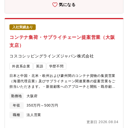
め、質の高いサービスを提供するための環境の整備をお願いしま
気になる
す。【ADVANTECグループについて】■日本初の濾紙メーカーで
あり、化学分析用濾紙国内シェア80％以上を誇り業界の地位を確
立しております。ライフサイエンスやIT、製薬、化学工業の進化
に付随して、水や空気などの目に見えないものを科学する、とい
入社実績あり
う要望は増加しています。■創業以来、構築し続けてきたお客様と
の信頼関係と自社製品の製品力に加え、他社製品も扱うことがで
コンテナ集荷・サプライチェーン提案営業（大阪
きる為、競合と価格競争も起こる事が無く安定して利益を得る事
支店）
ができるのが強みです。経常利益率は20％超、自己資本比率も8割
強と安定した財務基盤を誇ります。■全国25営業拠点と約180社の
コスコシッピングラインズジャパン株式会社
代理店を通じ、日本全国、そして海外にも。特にアジア・オセア
ニア地域を軸にアメリカ、ヨーロッパに積極的に販売を拡大をし
外資系企業
英語
学歴不問
ています。■その中でも、同社は同グループの中核販売会社の機能
を担っております。【定年に関して】定年60歳／再雇用65歳／役
日本と中国・北米・欧州および豪州間のコンテナ貨物の集貨営業
職定年無・定年後も役割が変わらなければ処遇が下がることは無
（海運代理店業）及びサプライチェーン関連業務の提案営業をご
く中長期的な就業が可能です。
担当いただきます。・新規顧客へのアプローチと開拓・既存顧客
の定期訪問と関係維持・競合他社の活動を含む市場分析・営業目
勤務地
大阪府
標の達成、売上高と市場シェアの拡大■組織構成：13名ほど、男女
比5：。中途採用が100％です。※20代～50代の方まで幅広い年
年収
350万円～500万円
齢層の社員が在籍している部署になります。■所属部署：マーケテ
ィング セールス部★社風：成果重視の社風です。・年に4回業績
職種
法人営業
査定があり、実績に応じた賞与を支給します。・実力ベースの昇
更新日 2026.08.04
進仕組みで、30代のサブチームリーダーと40代のチームリーダー