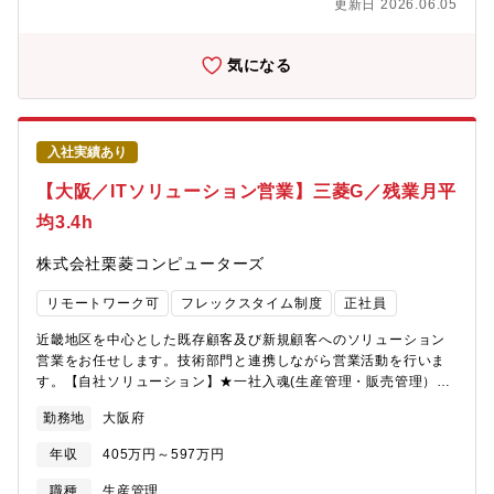
更新日 2026.06.05
体的には】■現在進行中の貿易関連システムの構築プロジェクトへ
参画、社内IT部門と連携しシステム構築から業務プロセス・IT仕様
設計～本番導入までをビジネス部門主担当として実行【具体的項
気になる
目】・プロジェクト企画書策定（目論見、スケジュール、推進体
制等）、費用対効果算出＆投資予算の確保、及びPMOとしてのプ
ロジェクト進捗管理・現状課題抽出、業務用件定義・IT仕様検
討、業務プロセス構築・新業務運用現場徹底、ユーザーテスト実
入社実績あり
施、本番導入・移行後フォロー■既存の貿易関連システム運営にお
いて、貿易環境・業務プロセスの変化伴うIT仕様の最新化、また
【大阪／ITソリューション営業】三菱G／残業月平
更なる業務効率化・標準化に向けたプロセス改善のためのソリュ
均3.4h
ーション提案を行う【具体的業務】：・IT部門との「システム運
用定例会」に参画、現場課題＆改善テーマの抽出、IT改定対応可
株式会社栗菱コンピューターズ
否決定、開発対応推進スケジュール調整＆推進■輸出、もしくは輸
入取引いずれかで担当を持ち、事業場からの新規取引開始相談に
リモートワーク可
フレックスタイム制度
正社員
対し、最適な貿易取引条件と業務プロセスを提案する、コンサル
ティング業務【具体的業務】 ・対象国での貿易環境を踏まえ、
近畿地区を中心とした既存顧客及び新規顧客へのソリューション
社内経理ルールやITインフラ活用、物流面等の様々な観点から、
営業をお任せします。技術部門と連携しながら営業活動を行いま
新規取引立ち上げを支援・貿易オペレーション委託先（株近鉄ト
す。【自社ソリューション】★一社入魂(生産管理・販売管理）業
レーディングサービス）、及び海外貿易物流拠点との、輸出・輸
務アプリケーションの提案・販売★一撮入魂（外観検査装置）の
入業務プロセス設計・部内関連部門と連携し、グループ内契約運
勤務地
大阪府
更新・新規提案販売 その他 関連ソリューション（セキュリテ
賃・保険適用や、最適輸送ルートを検討【配属】物流本部 貿
ィ製品など）・関連ハードウェア（サーバー・PCなど）の提案販
易・海外物流企画部 貿易プロセスデザイン課 【部のミッショ
年収
405万円～597万円
売 【配属組織】・プロダクト事業部 プロダクト営業部 7名（男
ン】パナソニックグループのサプライチェーンがグローバル化す
性5名、女性2名）・平均勤続年数：15.9年・有給休暇平均取得日
職種
生産管理