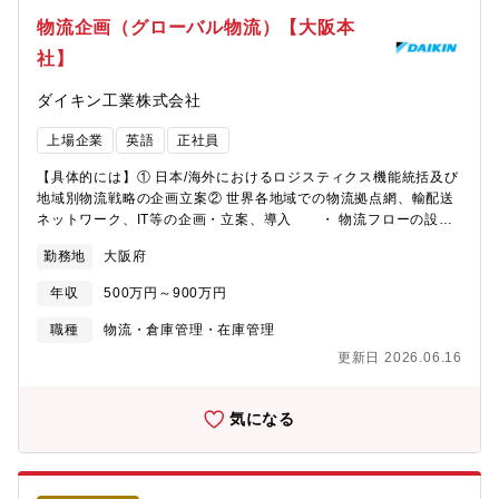
益26億円(前年同期比 ＋68.4%) 《福利厚生・環境》■カフェテリ
改善提案を行い、各地域のニーズに応じたサポートを進めていき
物流企画（グローバル物流）【大阪本
ア形式の社員食堂： 本社にはお洒落なメニューや日替わりメニュ
ます。■サービスパーツ情報基盤システムのグローバル展開 新シ
ー、無料ドリンクが充実した食堂があります。■持株会・共済会：
社】
ステムの導入に伴う課題抽出や実装サポートを通じ、情報基盤の
従業員の資産形成や生活をサポートする制度が充実。■教育研修：
強化を図ります。【仕事のやりがい】◎アフターサービス事業
安全に関する専門資格「セーフティアセッサ」の取得支援など、
ダイキン工業株式会社
は、顧客満足度を直接向上させる要となっています。 部品グル
プロを育てる環境があります。【下記ご志向性をお持ちの方にお
ープでは、お客様に必要な部品を迅速にお届けし、ダイキン製品
勧めです！】■英語を活用できるグローバルな職場で働きたい⇒海
上場企業
英語
正社員
を長く愛用していただく取り組みを進めています。 当グループ
外売り上げ比率60％・海外社員比率71％■成長したい・挑戦した
では、ダイキンファンを国内外で増やしていくことを目指し、国
い⇒中途入社者が主役になれる文化と、グローバルな仕事機会■安
【具体的には】① 日本/海外におけるロジスティクス機能統括及び
内外のメンバー一丸となって国際的なノウハウの展開を推進して
定している企業で働きたい⇒特定分野での圧倒的シェアと、1945
地域別物流戦略の企画立案② 世界各地域での物流拠点網、輸配送
います。◎ダイキンの空調製品は世界170ヵ国以上で親しまれてい
年創業の堅実な経営基盤
ネットワーク、IT等の企画・立案、導入 ・ 物流フローの設
ますが、それぞれの国で求められるアフターサービスの基準が異
計、拠点開発、現地物流業者の評価・選定・契約折衝 ・ 業務
なるため、その課題に応じた適切な方法を構築し、業務改善を進
勤務地
大阪府
要件の設定、ITシステム開発・導入 ・ グローバル物流標準の
めています。 日本での実績に基づいて、現地での実情に合わせ
展開と現地スタッフの教育・指導 等③ 日本/海外物流コスト削減
た最良の方法を探索し、試行錯誤を繰り返すことで、私たちはグ
年収
500万円～900万円
の計画立案・実行 ・ 各地域の状況に応じた物流効率化推進、
ローバルな挑戦に取り組んでいます。 この業務に携わること
物流サービス品質向上 ・ グローバル物流コストの見える化、
職種
物流・倉庫管理・在庫管理
で、国際的な視野を鍛え、やりがいを持って成長することができ
予算進捗管理 等④物流設備(マテハン設備・機器）の企画・導
ます。【この職種における強み】◎同社では、失敗を恐れずチャ
更新日 2026.06.16
入・運用フォロー⑤先進技術（AI、IoT、最適化、マテハン機器、
レンジを促進する企業文化が根付いています。 この風土によ
RFID等）の活用検討と実用化【ポジション・立場】完成品物流を
り、若手メンバーが中心となり、ベテラン層からの豊富な専門知
主要業務としている物流本部で、物流先進技術導入や物流現場改
気になる
識や経験を活かしたアドバイスを受けながら様々な取り組みを推
善などによる物流コストダウンや品質向上施策の展開を期待して
進することが可能です。◎同社は多様なテーマに挑戦する機会が
います。【魅力・やりがい】◎グローバルに事業が拡大する中で
豊富にあり、自分次第で無限の挑戦の機会を生み出すことができ
のグローバル物流統括機能の確立、物流拠点立上げ、既存拠点を
るのが、同社の強みです。【キャリアパス】■入社時の経験や入社
含めた物流コストの継続的な削減が急務となっています。◎物流