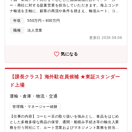
ー・商社に対する提案営業を担当していただきます。海上コンテ
ナ輸送を主軸に、顧客の商流や条件を踏まえ、輸送ルート、コス
ト、スケジュールを設計・提案するポジションです。【具体的に
年収
550万円～800万円
は】■既存顧客（メーカー・商社）を中心とした提案営業■顧客の
物流課題を踏まえた国際物流サービスの企画■提案■見積作成、条
職種
法人営業
件調整、社内外との連携など案件推進全般■貨物輸送に関わる各種
更新日 2026.08.06
手続きや問い合わせ対応■（将来的に）後輩育成やチームを牽引す
るリーダー的役割【期待するミッション】 運賃提示にとどまら
ず、案件の背景や制約を理解したうえで最適な物流プランを構築
気になる
し、顧客折衝から見積作成、社内外との調整までを一貫して担い
ます。中国・東南アジア案件を中心に、航空貨物やその他地域の
案件にも柔軟に対応します。本ポジションは即戦力としての活躍
に加え、将来的には後輩育成や営業チームの牽引を担うリーダー
【課長クラス】海外駐在員候補 ★東証スタンダー
候補としての役割を期待しています。【募集背景】事業拡大によ
る増員となります【配属先】営業部：12名※社長に非常に近いポ
ド上場
ジションになります。【残業時間】月25時間程度
運輸・倉庫・物流・交通
管理職・マネージャー経験
【仕事の内容】コーヒー豆の取り扱いを強みとし、食品をはじめ
とした多種多様な商品の保管、通関・船積み手続き等の輸出入業
務を行う同社にて、ルート営業およびマネジメント業務を担当し