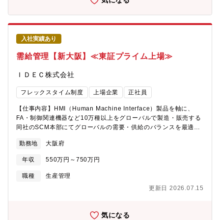
気になる
流の企画・構築業務に主に携われます。・関税プランニングと移
■ランニングタイプのフレキシブルコンテナバックについては、国
転価格がセットで検討される案件も多く、国際税務チームとの連
内トップクラスのシェア！■物流業務の効率化やデリバリー業務の
携を通じて、関税のみならずサプライチェーン構成や国際税務の
DXに採用！└コンテナーバッグの運用状況を徹底管理。【入社後
視点も身につけ、中長期的な市場価値を高められます。
お任せしたい事】工場・座学研修にて製品知識・業界知識を習得
入社実績あり
先輩社員担当顧客の同行・OJT2ヶ月～3ヶ月後に担当顧客を持
ち、独り立ち【募集背景】退職に伴う欠員補充のため【組織構
需給管理【新大阪】≪東証プライム上場≫
成】部長（１名）＋課長（3名）＋メンバー（17名）※年齢内訳：
20代 4名／30代 2名／40代 5名／50代 5名／60代 1名※中途入社
ＩＤＥＣ株式会社
比率：約40％【社風】■裁量を持ち業務に取り組める環境です。後
輩・部下に裁量を持たせてチャレンジさせるというのを重要にし
フレックスタイム制度
上場企業
正社員
ております。面接の中でもその観点は重視されていらっしゃり、
手を挙げれば広くチャレンジできる環境が整っております。◎魅
【仕事内容】HMI（Human Machine Interface）製品を軸に、
力◎万博のパビリオンにも多く関わっております。大型膜構造物
FA・制御関連機器など10万種以上をグローバルで製造・販売する
製造においてトップクラス、業界のリーディングカンパニーとし
同社のSCM本部にてグローバルの需要・供給のバランスを最適化
て「膜の可能性」に挑戦し続ける会社です！社名が表にでること
し、在庫・納期・顧客満足を関連部門と協力して統合的に管理し
勤務地
大阪府
は滅多にありませんが、東京ドームをはじめとするスポーツ施
ていただきます。【具体的な業務内容】・年間・月次・週次の需
設、大学、鉄道の駅など、皆さんの知っている建築物にも数多く
給計画の策定と運用・製品別の在庫方針（在庫水準・回転日数な
年収
550万円～750万円
同社の膜構造技術が用いられています。また、建造物だけではな
ど）の設定と見直し・生産計画部門との協調による供給安定化と
く、物流のコンテナバッグでも同社の商品は多く使われており、
納期遵守率の向上・ERP・SCPシステム等のDX支援システムを活
職種
生産管理
河川の水質汚濁を防ぐ為の防止膜や、鉄道や道路の補強土や保護
用した需給可視化と意思決定支援《IDEC株式会社とは…》■1945
更新日 2026.07.15
等も扱っております。【代表的な膜構造建築物】東京駅八重洲口
年の創業以来、制御機器の総合メーカーとして歩み、2005年には
グランルーフ、西武ドーム（天井）、埼玉スタジアム（天井）、
和泉電気株式会社から現在のIDEC株式会社へと商号を変更。
味の素スタジアム（天井）、阪神競馬場（観客席シェード部
「HMI（ヒューマンマシンインターフェース）」を核に、人と機
気になる