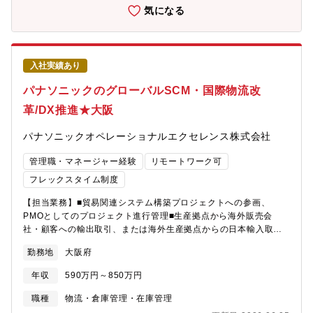
売上、利益を改善していきます。■売上、利益と共に、運送業とし
気になる
て運行管理も重要な業務です。デジタルタコグラフによる自社車
両の拘束時間、運転時間の管理、また、アルコールチェッカー、
点呼、日常点検などの日次業務の確認なども業務の一環となりま
す。運転状況も確認し、事故の削減や燃費向上につなげていきま
入社実績あり
す。■事故が発生した場合は、各配車センター担当とドライバーで
ミーティングを実施し、経緯、要因を正確にヒヤリングして対策
パナソニックのグローバルSCM・国際物流改
を検討します。対策については最終社長確認にし、更に月次会議
革/DX推進★大阪
にて運用に問題がないかどうかを確認して品質改善していきま
す。■自社車両の管理として、整備管理、備品管理なども定期的に
パナソニックオペレーショナルエクセレンス株式会社
実施し、また車両入替えなども企画検討します。＜企画業務＞■管
理者として配車担当やドライバーとの面談なども実施し、業務改
管理職・マネージャー経験
リモートワーク可
善や効率化を進めていってください。■事故対策や業務の改善を進
めていく中で、ルールやマニュアルなどの規定改廃なども携わっ
フレックスタイム制度
ていただきます。■協力会社（同業）への営業などもお任せしてい
【担当業務】■貿易関連システム構築プロジェクトへの参画、
きます。■将来的には運送部門のトップとして経営ボードメンバー
PMOとしてのプロジェクト進行管理■生産拠点から海外販売会
に参画して、配車センターの展開や各センターに配置する車両の
社・顧客への輸出取引、または海外生産拠点からの日本輸入取引
適正化などの企画業務についても、担当していただきます。【募
における、貿易と取引設計コンサル＆最適業務プロセスソリュー
集背景】欠員補充のため【組織構成】営業部 物流サービス課課
勤務地
大阪府
ション提供■高度な貿易物流ノウハウを元に、現状課題を抽出し、
員：11名ドライバー：70名※上長は代表取締役社長となります。
具体的な解決案の策定と運用構築及び関係部門への落とし込みに
年収
590万円～850万円
ついて、原則として単独で遂行できる役割を期待しています。■中
堅リーダーとして与えられた業務を統括するとともに、上長の補
職種
物流・倉庫管理・在庫管理
佐ならびに部下の指導・育成を行う役割を期待しています。【具