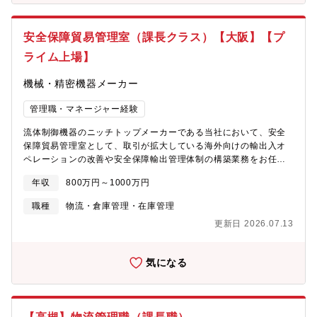
ョンなど）を活用した提案型営業が可能です■お取引先様は多岐に
行物流基幹システムに変わる新物流基幹システムの選定・企画・
渡る為、色々な業界のかたとの接点を持つことができます■自らの
設計・導入 ー 新PDS（Panasonic Delivery System）の中心
アイデアで新規顧客開拓に向けた販売活動ができますので、ハン
安全保障貿易管理室（課長クラス）【大阪】【プ
となるWMSの業者選定およびビッディング ー WMSおよび
ターマインドを持たれる方にはやりがいを感じていただけます。
LMS（上位受発注システムとWMSを連携するための中間システ
【組織構成】部署は部長（50代男性）以下、部員6名（20代～50
ライム上場】
ム）の要件定義 ー 対象拠点にお消し新システムの導入③拠
代 男性6名）、セールスサポート3名（20代～50代 女性3名）
点・本部メンバーがかかわるプロジェクト自体のプロジェクトマ
で構成されています。
機械・精密機器メーカー
ネジメント ー タスクの線表化及び共有・更新 ー ペンディ
ング・懸案事項の関係者を交えた意思決定及び問題解決 ー 予
管理職・マネージャー経験
算管理●この仕事を通じて得られることパナソニックホールディン
流体制御機器のニッチトップメーカーである当社において、安全
グスは様々な事業が事業会社を束ねるホールディングス会社であ
保障貿易管理室として、取引が拡大している海外向けの輸出入オ
り、その複数の事業に対してオペレーションを行うプラットフォ
ペレーションの改善や安全保障輸出管理体制の構築業務をお任せ
ームを構築するという経験は、単一事業のみを行う事業会社では
致します。【具体的には】■特別一般包括許可申請をメインミッシ
味わうことができない経験である。加えて、物流専業会社とは異
年収
800万円～1000万円
ョンとして、まずはプロジェクトを推進■外為法と米国法規制の求
なり、荷主に近い立場にいることから、自社の事業・システムに
める、安全保障貿易管理の各種社内業務（各種審査、教育、内部
対してより深く関わりながら理解を深めていくことが可能●職場の
職種
物流・倉庫管理・在庫管理
監査、規程類の維持・改善、指導等）■輸出管理規制当局（経済産
雰囲気一人一人が自分のプロフェッショナル分野を持ち、それを
更新日 2026.07.13
業省や米国BIS）やCISTEC等関係団体との折衝■輸出管理に関わ
伸ばしながら、それぞれ自分にしかできない付加価値を作ってい
る事業部門・グループ会社への助言、指導【ミッション】近年、
こうというスタンスを持っていること。また新卒社員が多いとい
海外売上の比率が高まってきており、輸出業務管理の強化、安全
う印象を持たれるかもしれないが、キャリア採用も数多く在籍し
気になる
保障貿易管理の徹底が必要です。マネジメント職で入社いただ
ており、キャリア採用ならではの経験を共有する雰囲気はあり●キ
き、組織を牽引いただけることを期待します。【組織構成】安全
ャリアパスシステム刷新という滅多に味わうことができないビッ
保障貿易管理室 管理職1名、担当者2名 計3名
クイベントを成功に導き、DX企画室をリードする将来の室長・課
長ポジションを担っていただきたい。またDX企画室にとどまらず