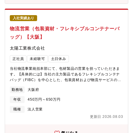
渉（関税プランニング内容の説明・説得、指摘への対応）・海外
EYチームとの連携・コミュニケーション（各国関税法の知見収
集、共同プロジェクトの推進、英語での情報交換・報告）【組織
入社実績あり
構成】約13名の少数精鋭チームで、メーカー出身者（通商・関
税・法務、貿易実務）、税関出身者、USCPA保有者、法科大学院
物流営業（包装資材・フレキシブルコンテナーバ
出身者、プロパー社員など多様なバックグラウンドのメンバーで
ッグ）【大阪】
構成されています。大阪拠点に2名、それ以外は東京拠点に在籍し
ています。【働き方】プロフェッショナルとして成果と品質を重
太陽工業株式会社
視する文化のもと、納期内に正確なアウトプットを提供すること
を前提に、各自が働き方を工夫しています。お子さんのいるメン
正社員
未経験可
土日休み
バーも在籍しており、少人数かつフラットで意見を言い合いやす
い風通しの良い組織として、インナーコミュニケーションの評価
当社物流事業統括本部にて、包材製品の営業を担っていただきま
も高い部署です。【キャリアパス】通商・関税アドバイザリー領
す。【具体的には】当社の主力製品であるフレキシブルコンテナ
域で経験を積み、Staffから将来的にパートナーを目指すキャリア
バッグ（FIBC）を中心とした、包装資材および物流サービスの提
パスを想定しています。日本のBig4の中で関税チームにパートナ
案営業を担当いただきます。主な顧客は大手樹脂メーカー、ケミ
ーが2名在籍しているのはEYのみであり、国際税務チーム等との
勤務地
大阪府
カルメーカー、食品メーカー、飼料メーカー等となり、既存顧客
連携を通じて、関税に留まらないサプライチェーン・国際税務領
を中心に20～50社をご担当いただきます。その他、冷蔵・冷凍商
域へと専門性を広げることも可能です。【魅力】・パートナー・
年収
450万円～650万円
品向け保冷容器の営業も一部担当いただきます。【1日の流れ
マネージャー・スタッフ1～2名の3～4名体制で各メンバーに明確
（例）】＜直行直帰の場合＞9:00～17:00 顧客訪問（複数社）
職種
法人営業
な持ち分と成果物の責任が割り当てられるため、キャリア初期か
そのまま直帰＜在社の場合＞9:00 出社・メール確認10:00 見
ら大きな裁量を持って成長できます。・HSコード回し等のオペレ
更新日 2026.08.03
積・資料作成13:00 社内打合せ16:00 顧客対応・アポイント調
ーションではなく、関税プランニング、コンプライアンス体制構
整18:00 退社※営業会議：月1回（約3時間）週次MTG：週1回
築、輸出管理プロセス設計、DX・アウトソーシング支援など、上
（30分～1時間）※月平均残業：15～20時間程度【製品の強み】