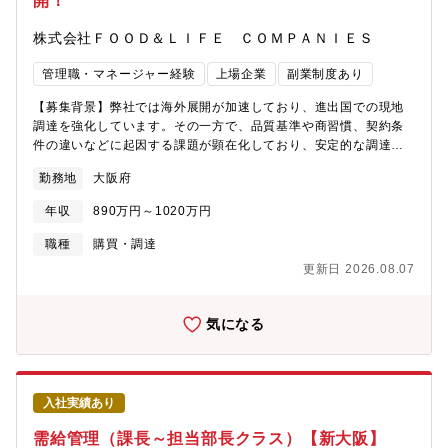
開！
株式会社ＦＯＯＤ＆ＬＩＦＥ ＣＯＭＰＡＮＩＥＳ
管理職・マネージャー経験
上場企業
副業制度あり
【募集背景】弊社では海外展開が加速しており、進出国での現地
調達を強化しています。その一方で、品質基準や商習慣、契約条
件の違いなどに起因する課題が顕在化しており、安定的な調達体
制の構築が今後の重要なテーマとなっています。こうした課題を
勤務地
大阪府
整理し、各国の実情に即したサプライヤー選定および取引条件の
構築を推進するため、このミッションに特化した専門人材を新た
年収
890万円～1020万円
に採用します。◎海外各国における商材調達状況・取引課題の整
理および分析◎社内関係部署（海外事業部等）との連携◎現地企
職種
購買・調達
業（メーカー・卸・物流会社等）の調査、選定◎品質基準・価
更新日 2026.08.07
格・納期・契約条件等を踏まえた取引条件の交渉◎現地商習慣や
法規制を考慮した調達・契約スキームの構築◎既存取引先との関
係改善、課題解決に向けた対応◎現地サプライヤー・加工場への
気になる
テクニシャン・インスペクション（実地検品）を通じた品質改善
指導※『テクニシャン』＝原料から、加工～歩留まり～製品作り
＋品質管理（QC）＋品質保証（QA）◎品質基準（スペック）の
策定および、現地での適合性評価・フィードバック体制の構築◎
入社実績あり
検品データに基づいた歩留まり改善提案および原価低減活動の推
進まずは日本の本社での勤務からスタートし、弊社の業務フロー
需給管理（課長～担当部長クラス）【新大阪】