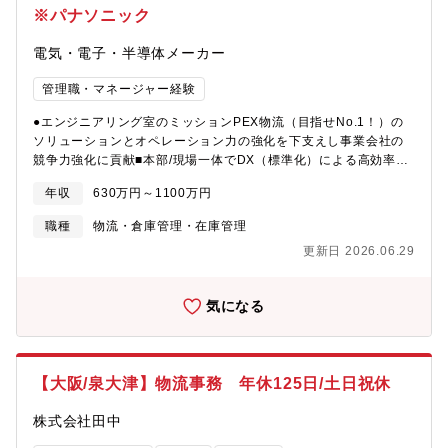
善、効率化推進（KPI設定/モニタリング、業務プロセス改革の推
※パナソニック
進）
電気・電子・半導体メーカー
管理職・マネージャー経験
●エンジニアリング室のミッションPEX物流（目指せNo.1！）の
ソリューションとオペレーション力の強化を下支えし事業会社の
競争力強化に貢献■本部/現場一体でDX（標準化）による高効率な
物流オペレーションモデルの構築と横展開で物流No.1の実現を下
年収
630万円～1100万円
支え■物流の専門的な知識と最先端の技術を有し、データ分析を駆
使しオペレーションを全体視点で最適化できる人材を育成●募集背
職種
物流・倉庫管理・在庫管理
景ロジスティクスを取り巻く世界情勢は不確実性が持続し、また
更新日 2026.06.29
日本国内においても物流2024年問題を皮切りに、物流業界におけ
る効率化に向けた荷主責務も法的に高まってきている。事業会社
のSCMを下支えするロジスティクスはより効率的ソリューショ
気になる
ン、オペレーション力が求められている中、PEX物流は、パナソ
ニックグループの物流事業における「オペレーショナルSCMソリ
ューションの提供」を通じて「Trading＆Logistics経営を確立」
し事業会社経営へ貢献していく。●担当業務と役割 パナソニック
【大阪/泉大津】物流事務 年休125日/土日祝休
グループの物流エンジニアリングを通じた物流改革の推進リーダ
ー ①KPI/データ/標準化に基づいた改革/改善による基盤構築を通
株式会社田中
じて高効率な物流オペレーションを構築 ②オペレーションの改
革/改善をリードできるエンジニアリング人材（本部/拠点）の育