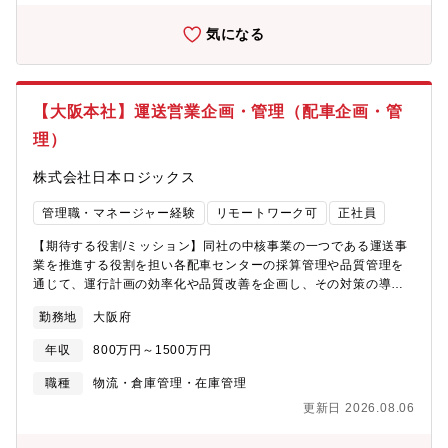
が複数います。★自己研鑽、スキルを磨きたい方に向いていま
す。・入社直後の研修はOJTになりますが、不定期で集合研修
気になる
（会社全額負担）を行います。・書籍購入補助や資格取得支援制
度はキャリアアップをバックアップします。
【大阪本社】運送営業企画・管理（配車企画・管
理）
株式会社日本ロジックス
管理職・マネージャー経験
リモートワーク可
正社員
【期待する役割/ミッション】同社の中核事業の一つである運送事
業を推進する役割を担い各配車センターの採算管理や品質管理を
通じて、運行計画の効率化や品質改善を企画し、その対策の導入
から運用管理までお任せします。拠点開発や新規業務の開発など
勤務地
大阪府
の企画業務にも携わって頂きます。全配車センターの業績および
品質の維持管理および改善、また新拠点立上げ業務を担っていた
年収
800万円～1500万円
だきます。【具体的には】＜管理業務＞■各配車センターにおける
車両が効率的に運行しているかを管理します。まずは日次の各配
職種
物流・倉庫管理・在庫管理
車センターの売上、自社車両別の売上の予算比を確認して、課題
更新日 2026.08.06
を抽出します。空車回送距離や運賃などに課題があれば、検討
し、対策をタスクとして進捗管理して課題解決していくことで、