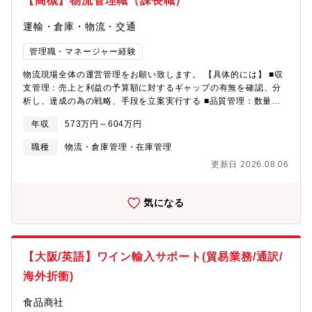
【高槻】物流管理職（課長職）
に、物流拠点、物流本部他部門（例：エンジニアリング室）など
に異動を行い、単にシステムにとどまらないキャリアを構築する
運輸・倉庫・物流・交通
ことは可能
管理職・マネージャー経験
物流現場全体の運営管理をお願い致します。 【具体的には】 ■収
支管理：売上と利益の予算額に対するギャップの有無を確認、分
析し、達成の為の戦略、手段を立案実行する ■品質管理：数量違
いや型式違いなど倉庫現場で起る品質不具合内容を分析し（人に
年収
573万円～604万円
よるミス、作業環境、仕組みなどの観点で）再発防止または未然
予防策を立案し、作業者への指導教育を行なう ■生産性管理：1時
職種
物流・倉庫管理・在庫管理
間当たりの処理量に対して目標設定し、日々実績管理を行いま
更新日 2026.08.06
す。作業者に対して指導教育頂く事及び歩行ロス削減の為のレイ
アウト ■労務管理：全員が36協定範囲内で業務を終われる様に人
の配置、采配、ジョブローテーション等で残業時間管理を実施 ■
気になる
顧客対応：顧客からの依頼、要望に対する対応窓口として担当頂
きます。 【補足事項】■残業時間：月20～30時間程度■マイカー
通勤可（駐車場の空き状況による）【募集背景】今後の事業拡大
に向けた増員採用となります。【魅力】（１）安定性 （２）労
【大阪/英語】ワイン輸入サポート(貿易業務/通訳/
働環境 （３）福利厚生充実（１）大手精密機器の物流関係を扱
っている企業ですので業績は安定しております。（２）電子部品
海外折衝)
や精密機器等しか扱わない為、基本的には土日に運行する事が無
く、また殆どのドライバーが昼間の運行である為、運送業であり
食品商社