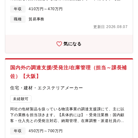
ができます。・業務システムの構築に留まらず、AI活用、DX推進
業務内容】・海外現地法人での修理対応拡大に向けた体制強化
等最新のテクノロジーを活用した企画提案をすることで更なるス
年収
410万円～470万円
（採用・育成）についての現地管理者との協議や推進・海外現地
キルアップをしていただけます。【その他】・募集部門は中途入
法人への技術移管や指導の企画立案と実現に向けた関係各部署と
社の社員も多く活躍しています。【当社の魅力】■化粧品・医薬
職種
貿易事務
調整や連携・キーエンス製品の修理に関する問合せ対応とオペレ
品・機能性食品・施術サービスのブランドを多方面で展開！“塗る
更新日 2026.08.07
ーション、管理、対応面の指導 ※海外現地法人と英語でのメー
つけまつげ”の「イミュ」、百貨店に展開している「カバーマー
ルや会議が頻繁にございます【魅力】高度な修理・解析技術や製
ク」「アクセーヌ」など■海外専用ブランド・製品の開発にも注
造装置設計、製造技術を強みに今後も発展していく環境で世界の
力！中国、韓国、台湾、香港、シンガポール、インドネシアなど
気になる
お客様が認める最先端技術に関わっていただけます。【期待する
のアジア各国への事業拠点を拡大してきました。さらにアメリカ
役割】海外とのやり取りでご自身の語学スキルを存分に生かして
現地法人の設立やヨーロッパへも販売ネットワークを広げていま
頂きたいです。
す。
国内外の調達支援/受発注/在庫管理（担当～課長補
佐）【大阪】
住宅・建材・エクステリアメーカー
未経験可
同社の包材製品を扱っている物流事業の調達支援課にて、主に以
下の業務を担当頂きます。【具体的には】・受発注業務：国内顧
客・仕入先との受発注対応、納期管理、在庫調整・派遣社員の指
導：派遣メンバーへの業務指示・OJT・進捗フォロー・業務改
年収
450万円～700万円
善：日常業務の中で気づいた課題を改善提案・実行。・関係部門