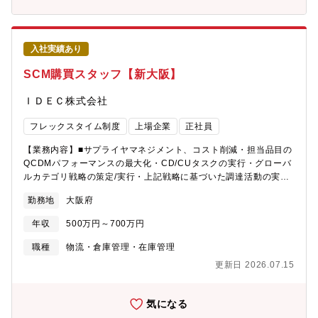
分）、大阪ユニバーサルシティ駅、新豊洲Brilliaランニングスタ
械の接点を支えるグローバル企業です。 《企業特徴》■制御技
ジアム、Medina Haram Piazza Shading Umbrellas(Saudi
術・安全技術を核とした「技術力」に強みがあり、国内外で数多
Arabia)、Denver International Airport(USA)、Shanghai
くの特許を保有。10万機種以上の幅広い製品ラインアップを誇り
International Circuit(CHINA)、SouthAfrica FIFA World Cup
ます。■「安全」に対する圧倒的な意識を持ち、国際的な安全規格
入社実績あり
Stadium(SouthAfrica)、LODZ TRAMSTATION（Poland） 等
（ISO/IEC）の策定にも深く関与。「ルールを作れるメーカー」と
して世界から信頼されています。■非常停止用押ボタンスイッチ
SCM購買スタッフ【新大阪】
は、国内シェア約70％、世界でもトップクラスのシェアを誇りま
す。■3ポジションイネーブルスイッチ（ロボット操作時の安全装
ＩＤＥＣ株式会社
置）は、世界シェア約90％と独占的な地位を築いています。■グロ
ーバル展開を加速させており、2017年にはフランスのスイッチメ
フレックスタイム制度
上場企業
正社員
ーカーAPEM社をグループ化。海外売上比率は60%を超え、世界
中に開発・生産・販売拠点を有しています。■M＆Aも積極的◎・
【業務内容】■サプライヤマネジメント、コスト削減・担当品目の
2023年にはフランスの電動アシストホイールメーカーを子会社
QCDMパフォーマンスの最大化・CD/CUタスクの実行・グローバ
化・2025年には㈱東京センサを子会社化 など■独自の「セーフ
ルカテゴリ戦略の策定/実行・上記戦略に基づいた調達活動の実
ティポテンシャル構造」など、製品が故障しても安全側に働く設
行、ソーシング提案【本ポジションの魅力】■金属加工品の調達業
勤務地
大阪府
計思想を徹底しており、産業現場の「ゼロ災」に貢献していま
務（上記部署の課題、目標の実行）を通じ、グローバルな視点で
す。■製造現場だけでなく、駅のホームの非常ボタンやエレベータ
調達戦略を考え、実行し、会社の利益に貢献していることを実感
年収
500万円～700万円
ー、自動ドア、医療機器など、人々の生活の安全を支える幅広い
できます。《IDEC株式会社とは…》■1945年の創業以来、制御機
分野でIDECの製品が採用されています。■労働力不足と高齢化を
器の総合メーカーとして歩み、2005年には和泉電気株式会社から
職種
物流・倉庫管理・在庫管理
背景に自動化と生産性向上のニーズ増加。IDECが強みとするFA機
現在のIDEC株式会社へと商号を変更。「HMI（ヒューマンマシン
更新日 2026.07.15
器やAGVなどのロボットの需要は大きくなると予想されており、
インターフェース）」を核に、人と機械の接点を支えるグローバ
将来性のある企業です。 《データで見るIDECの魅力》●キャリア
ル企業です。 《企業特徴》■制御技術・安全技術を核とした「技
採用比率：93.5%（2023年度実績。東洋経済新聞より）●有給休
術力」に強みがあり、国内外で数多くの特許を保有。10万機種以
気になる
暇取得状況：平均有給取得日数15.6日(取得率：84.2%)●ワークラ
上の幅広い製品ラインアップを誇ります。■「安全」に対する圧倒