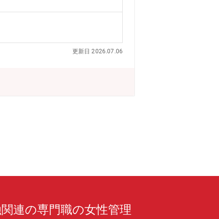
化している、プライム市場上場グループの
度ございますが、アニコム社で約5割のシ
の保険健康組合でもあります。★他のペ
窓口精算ができます。ペットも大切な家
と窓口精算があり、後日ですと一旦全て
更新日 2026.07.06
続き成長しております。欧米ではペット
でも約18％と10％台ですので、伸びし
つ住民登録」の取り組みも進めていま
融関連の専門職の女性管理