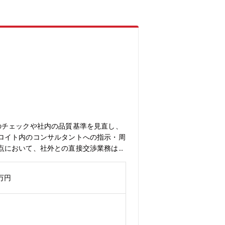
のチェックや社内の品質基準を見直し、
ロイト内のコンサルタントへの指示・周
点において、社外との直接交渉業務は発
物の精度、納期、顧客への説明責任な
②プロジェクトのリスクアセスメント・
0万円
備、顧客要件の不一致など）③ 問題発
質不良・リスク事象の記録・分析（例：
令遵守の管理 コンサルティングサービ
容のリスク評価 コンサルタントへの品