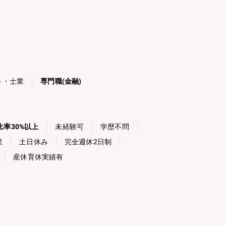
ト・士業
専門職(金融)
率30%以上
未経験可
学歴不問
業
土日休み
完全週休2日制
産休育休実績有