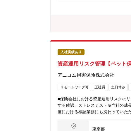
質教育・研修・周知等■アピールポイ
す。・海外デロイト、およびトーマツ
品質リスク領域を担当するチームがあり
ワークライフスタイルに合わせた働き
ワークを導入しており、働きやすい環境
ートナー※東京事務所は豊洲エリアへの
入社実績あり
資産運用リスク管理【ペット保険
アニコム損害保険株式会社
リモートワーク可
正社員
土日休み
■保険会社における資産運用リスクの
する確認、ストレステスト※当社の成長
度における検証業務にも携わっていた
境です。■能力・人柄等・固定概念に
多くがリモートワークを活用しています《HP》htt
東京都