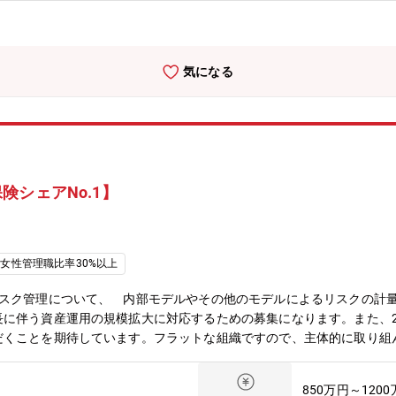
ント・コンサルティング業務における、品質・リスク管理全般について
グループを含めた多くの関係者と連携しながら業務を実施する環境にあ
ますので、より幅広い業務にチャレンジいただけます。・標準労働時間7
方が可能です。・フレックスタイム制、週2日以上のオフィスへの出社
気になる
です。■組織構成人数：10名程度、ランク：シニアスタッフが主 レ
移転を計画中（2026年秋予定）
シェアNo.1】
女性管理職比率30%以上
リスク管理について、 内部モデルやその他のモデルによるリスクの計
に伴う資産運用の規模拡大に対応するための募集になります。また、2
だくことを期待しています。フラットな組織ですので、主体的に取り組
とらわれず、チャレンジ意欲の旺盛な方・チームワークを重視し、何事
p://www.anicom-sompo.co.jp/《アニコムグループ採用サイト》https
850万円～120