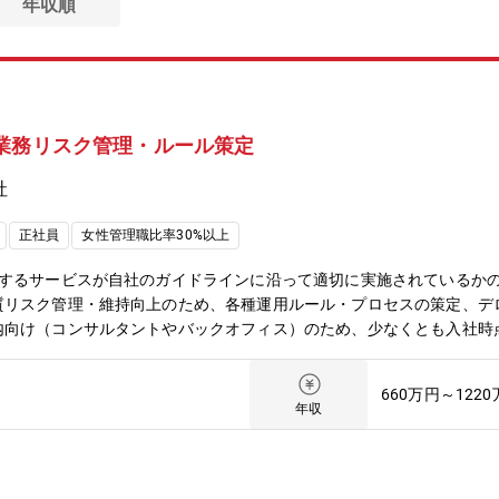
年収順
業務リスク管理・ルール策定
社
正社員
女性管理職比率30%以上
供するサービスが自社のガイドラインに沿って適切に実施されているか
質リスク管理・維持向上のため、各種運用ルール・プロセスの策定、デ
内向け（コンサルタントやバックオフィス）のため、少なくとも入社時
ービスのルール策定 サービス提供における品質基準の策定（例：提出
ドラインの整備 提出物のチェックリストやレビュー体制の設計・運用
660万円～122
などのタイミングで、リスクの特定・評価（例：納期遅延、提出物の不
年収
質不良、納期遅延などが発生した際の原因分析・再発防止策の検討 品
果はどうかなど） 社内関係者への情報共有④ コンプライアンス・法
のチェック 個人情報・機密情報の管理体制チェック 顧客との契約内