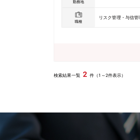
recruit/《働き方》総合職採用
勤務地
企業です。★国内シェアNo.1。15
ェアを占めております）★ペット保険保
リスク管理・与信管
ット保険よりも利用しやすい「どうぶつ
職種
族として当たり前に保険が受けられる
立て替えの必要がございます）★コロ
保険加入率が20-30％以上の国が存在
ろのある業界です。★現在はどうぶつの
す。シェアNo.1の立ち位置に甘んじ
2
検索結果一覧
件（1～2件表示）