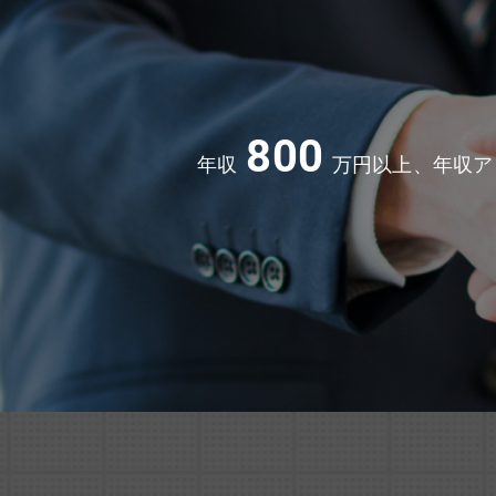
800
年収
万円以上、年収ア