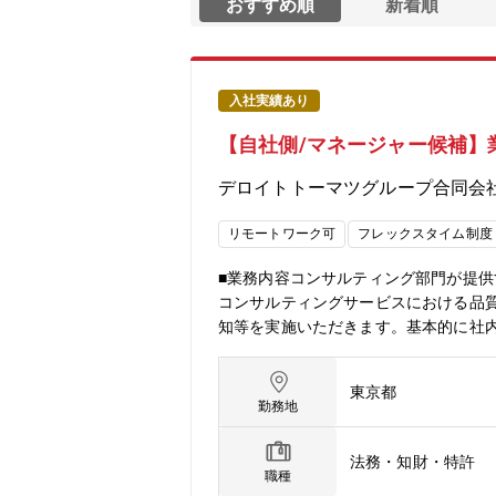
おすすめ順
新着順
入社実績あり
【自社側/マネージャー候補】
デロイトトーマツグループ合同会
リモートワーク可
フレックスタイム制度
■業務内容コンサルティング部門が提
コンサルティングサービスにおける品
知等を実施いただきます。基本的に社
生しません。① コンサルティングサ
ど） 自社ポリシーに基づく品質ガイ
東京都
レビュー 案件開始前、途中、終了時
勤務地
生時の各種調査 クレーム、重大な品
何件発生したか、原因は何か、対応結
法務・知財・特許
スが法令・規制・契約に違反しないか
職種