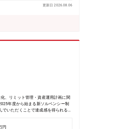
の知識・経験を深めることができま
更新日 2026.08.06
る他、部内には同チーム以外にも様々な
時間勤務かつ残業20~30時間のため
勤務と在宅勤務を併用するハイブリッド
ポートライン：ご本人→マネジャー→パ
量化、リミット管理・資産運用計画に関
025年度から始まる新ソルベンシー制
んでいただくことで達成感を得られる環
にも粘り強く取り組める方※メンバーの
://www.anicom-sompo.co.jp/
0万円