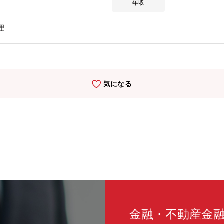
ですが、全国型と地域型を選択頂けます。《企業の魅力》★ペット保険に特
年収
年連続で業界のトップを走る企業です。（ペット保険を扱う企業は15社程
有契約件数は120万件を突破。ペット保険で国内初となり、最大規模
理
健康保険証」制度を導入し、全国6800件以上の動物病院で保険金の
ように努め、普及率は年々伸び続けています。（ペット保険は後日精算
ナ禍での行動変容に伴う飼育増も後押しとなり、ペット保険市場は引き
しており、スウェーデンでは60％を超えております。日本は最新のデータ
顔写真・動画とAIを活用した個体登録・識別を行うシステム「どうぶ
気になる
ず、チャレンジを続けている企業です。
金融・不動産金