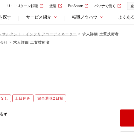
U・I・Jターン転職
派遣
ProShare
パソナで働く
企
を探す
サービス紹介
転職ノウハウ
よくあ
ンサルタント・インテリアコーディネーター
求人詳細 土質技術者
式会社
求人詳細 土質技術者
勤なし
土日休み
完全週休2日制
応ず