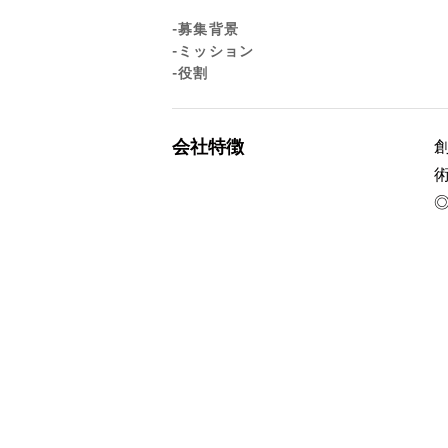
-募集背景
-ミッション
-役割
会社特徴