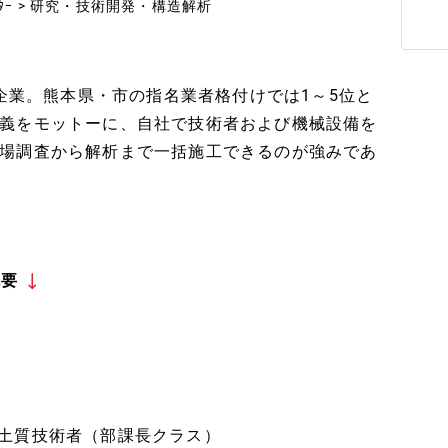
ｨﾈｰﾀｰ > 研究・技術開発・構造解析
舗企業。熊本県・市の指名業者格付けでは1～5位と
義をモットーに、自社で技術者および機械設備を
場調査から解析まで一括施工できるのが強みであ
概要
■土質技術者（部課長クラス）