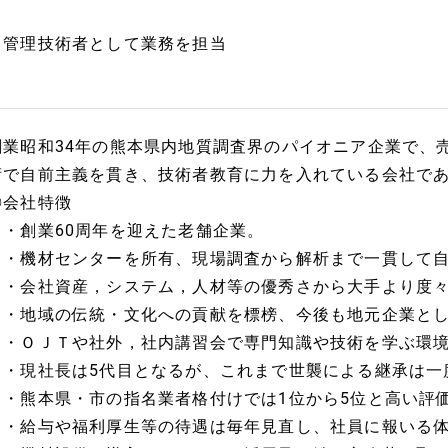
管理技術者として業務を担当
創業昭和34年の熊本県内地質調査界のパイオニア企業で、
術で自前主義を貫き、技術者教育に力を入れている会社で
◎会社特徴
・創業60周年を迎えた老舗企業。
・機材センターを所有、現場調査から解析まで一貫して自
・会社資産，システム，人材等の優秀さから大手より度々
・地域の伝統・文化への貢献を標榜、今後も地元企業とし
・ＯＪＴや社外，社内講習会で専門知識や技術を学ぶ環境
・現社長は5代目となるが、これまで世襲による継承は一
・熊本県・市の指名業者格付けでは1位から5位と高い評
・給与や福利厚生等の待遇は毎年見直し、社員に報いる体