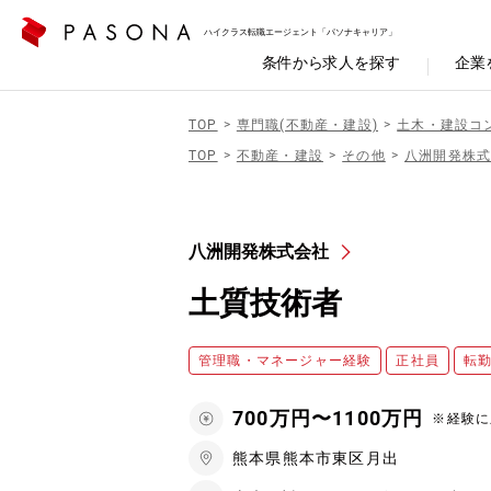
ハイクラス転職エージェント「パソナキャリア」
条件から求人を探す
企業
TOP
専門職(不動産・建設)
土木・建設コ
TOP
不動産・建設
その他
八洲開発株
八洲開発株式会社
土質技術者
管理職・マネージャー経験
正社員
転
700万円〜1100万円
※経験に
熊本県熊本市東区月出