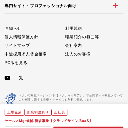
専門サイト・プロフェッショナル向け
お知らせ
利用規約
個人情報保護方針
職業紹介の範囲等
サイトマップ
会社案内
中途採用求人賃金相場
法人のお客様
PC版を見る
パソナの転職エージェント【パソナキャリア】。非公開求人や転職ノウハウ
など転職に関する情報・サービスを無料で提供します。
上場企業
副業制度あり
正社員
「パソナキャリア」は職業紹介優良事業者に認定されています。
※「パソナキャリア」は株式会社パソナが運営する人材紹介・採用支援サービスの名称です
セールスMgr候補/新規事業【クラウドサイン/SaaS】