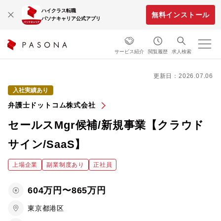
ハイクラス転職
無料インストール
パソナキャリア公式アプリ
サービス紹介
閲覧履歴
求人検索
更新日：2026.07.06
入社実績あり
弁護士ドットコム株式会社
セールスMgr候補/新規事業【クラウド
サイン/SaaS】
上場企業
副業制度あり
正社員
604万円〜865万円
東京都港区