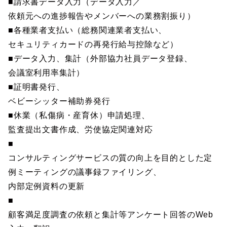
■請求書データ入力（データ入力／
依頼元への進捗報告やメンバーへの業務割振り）
■各種業者支払い（総務関連業者支払い、
セキュリティカードの再発行給与控除など）
■データ入力、集計（外部協力社員データ登録、
会議室利用率集計）
■証明書発行、
ベビーシッター補助券発行
■休業（私傷病・産育休）申請処理、
監査提出文書作成、労使協定関連対応
■
コンサルティングサービスの質の向上を目的とした定
例ミーティングの議事録ファイリング、
内部定例資料の更新
■
顧客満足度調査の依頼と集計等アンケート回答のWeb