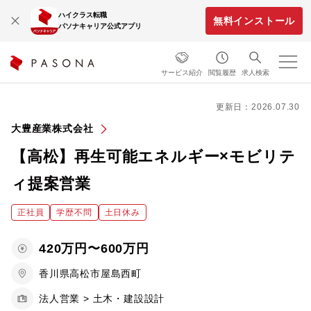
ハイクラス転職
無料インストール
パソナキャリア公式アプリ
サービス紹介
閲覧履歴
求人検索
更新日：2026.07.30
大豊産業株式会社
【高松】再生可能エネルギー×モビリテ
ィ提案営業
正社員
学歴不問
土日休み
420万円〜600万円
香川県高松市屋島西町
法人営業 > 土木・建設設計