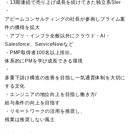
・13期連続で売り上げ成長を続けてきた独立系SIer
・
アビームコンサルティングの社長が参画しプライム案
件の獲得を拡大
・アプリ・インフラ全般以外にクラウド・AI・
Salesforce、ServiceNowなど
・PMP取得者100名以上排出。
体系的にPMを学び成長できる環境
・
多重下請け構造の改善を目指し一気通貫体制を大切に
する文化
・エンジニアの地位向上を目指し働き方/
給与条件の向上を目指す
・リモートワークの活用を推奨し、
残業は推奨しない風土