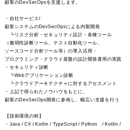
顧客のDevSecOpsを支援します。
・自社サービス/
顧客システムのDevSecOpsによる内製開発
┗リスク分析・セキュリティ設計・各種ツール
（脆弱性診断ツール、テスト自動化ツール、
ソースコード分析ツール等）の導入活用・
プログラミング・クラウド基盤の設計開発運用の実践
・セキュリティ診断
┗Webアプリケーション診断
┗クラウドアーキテクチャに対するアセスメント
・上記で得られたノウハウをもとに、
顧客のDevSecOps開発に参画し、幅広い支援を行う
【技術環境の例】
・Java / C# / Kotlin / TypeScript / Python / Kotlin /