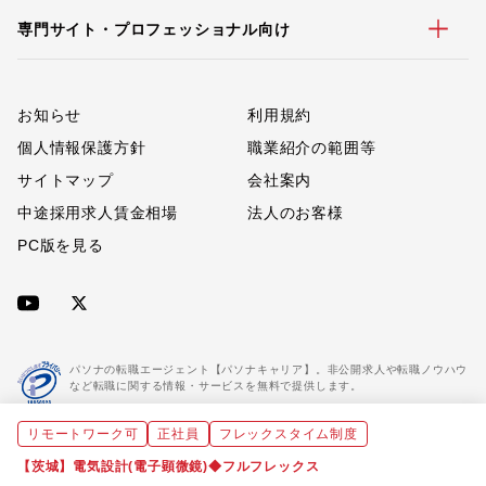
専門サイト・プロフェッショナル向け
お知らせ
利用規約
個人情報保護方針
職業紹介の範囲等
サイトマップ
会社案内
中途採用求人賃金相場
法人のお客様
PC版を見る
パソナの転職エージェント【パソナキャリア】。非公開求人や転職ノウハウ
など転職に関する情報・サービスを無料で提供します。
リモートワーク可
正社員
フレックスタイム制度
「パソナキャリア」は職業紹介優良事業者に認定されています。
※「パソナキャリア」は株式会社パソナが運営する人材紹介・採用支援サービスの名称です
【茨城】電気設計(電子顕微鏡)◆フルフレックス