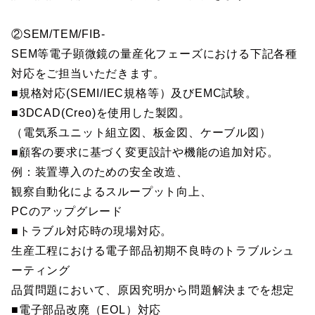
②SEM/TEM/FIB-
SEM等電子顕微鏡の量産化フェーズにおける下記各種
対応をご担当いただきます。
■規格対応(SEMI/IEC規格等）及びEMC試験。
■3DCAD(Creo)を使用した製図。
（電気系ユニット組立図、板金図、ケーブル図）
■顧客の要求に基づく変更設計や機能の追加対応。
例：装置導入のための安全改造、
観察自動化によるスループット向上、
PCのアップグレード
■トラブル対応時の現場対応。
生産工程における電子部品初期不良時のトラブルシュ
ーティング
品質問題において、原因究明から問題解決までを想定
■電子部品改廃（EOL）対応