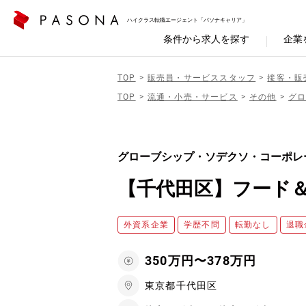
ハイクラス転職エージェント「パソナキャリア」
条件から求人を探す
企業
TOP
販売員・サービススタッフ
接客・販
TOP
流通・小売・サービス
その他
グ
グローブシップ・ソデクソ・コーポレ
【千代田区】フード
外資系企業
学歴不問
転勤なし
退職
350万円〜378万円
東京都千代田区