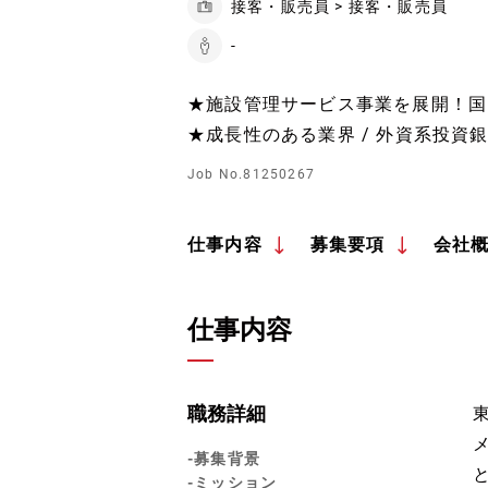
接客・販売員 > 接客・販売員
-
★施設管理サービス事業を展開！国
★成長性のある業界 / 外資系投資
Job No.81250267
仕事内容
募集要項
会社
仕事内容
職務詳細
-募集背景
-ミッション