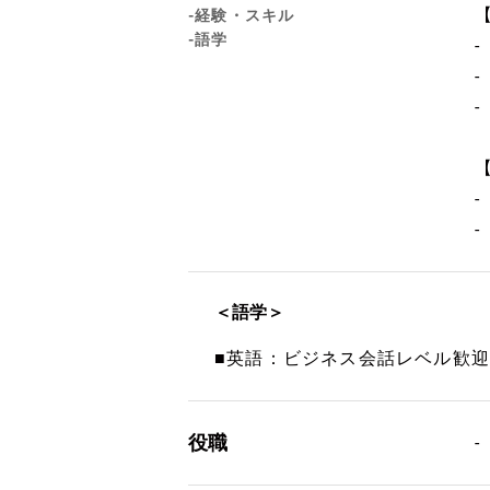
-経験・スキル
-語学
-
＜語学＞
■英語：ビジネス会話レベル歓迎
役職
-