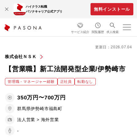
ハイクラス転職
無料インストール
パソナキャリア公式アプリ
サービス紹介
閲覧履歴
求人検索
更新日：2026.07.04
株式会社ＮＳＫ
【営業職】新工法開発型企業/伊勢崎市
管理職・マネージャー経験
正社員
転勤なし
350万円〜700万円
群馬県伊勢崎市福島町
法人営業 > 海外営業
-