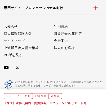
専門サイト・プロフェッショナル向け
お知らせ
利用規約
個人情報保護方針
職業紹介の範囲等
サイトマップ
会社案内
中途採用求人賃金相場
法人のお客様
PC版を見る
パソナの転職エージェント【パソナキャリア】。非公開求人や転職ノウハウ
など転職に関する情報・サービスを無料で提供します。
リモートワーク可
上場企業
正社員
「パソナキャリア」は職業紹介優良事業者に認定されています。
※「パソナキャリア」は株式会社パソナが運営する人材紹介・採用支援サービスの名称です
【東京】法務（契約・提携担当）※プライム上場/リモート可