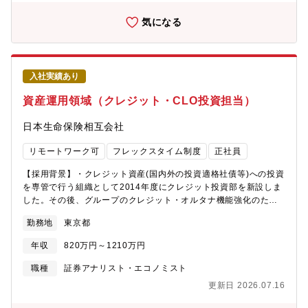
気になる
入社実績あり
資産運用領域（クレジット・CLO投資担当）
日本生命保険相互会社
リモートワーク可
フレックスタイム制度
正社員
【採用背景】・クレジット資産(国内外の投資適格社債等)への投資
を専管で行う組織として2014年度にクレジット投資部を新設しま
した。その後、グループのクレジット・オルタナ機能強化のた
め、2021年度にニッセイアセットマネジメントに運用機能を移管
勤務地
東京都
しております。・クレジット資産は、国債に対する超過スプレッ
ドが獲得できること・安定したインカム収入が得られることか
年収
820万円～1210万円
ら、生命保険会社の負債特性に合致した資産であり、当社におけ
る運用資産として重要な位置づけです。・当社グループの強みで
職種
証券アナリスト・エコノミスト
あるグローバルな運用体制を生かし、クレジット資産への投融資
更新日 2026.07.16
を通じて、国際的な分散投資の推進を担うメンバーを募集しま
す。【職務概要】・入社初期はニッセイアセットマネジメント株