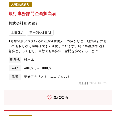
入社実績あり
銀行事務部門企画担当者
株式会社肥後銀行
土日休み
完全週休2日制
■募集背景デジタル化の進展や労働人口の減少など、地方銀行にお
いても取り巻く環境は大きく変化しています。特に業務効率化は
急務となっており、当行でも事務集中部門を強化することで、店
舗業務の負担軽減を目指しています。銀行は確実性が強く求めら
勤務地
熊本県
れる業種ですので、他の業種経験者も含め堅確に事務を行うこと
ができる人を幅広く募ります。■職務内容 事務集中部門では、銀
年収
400万円～1000万円
行業務の効率化を目的として、以下のような業務を行っていま
す。（１) 店舗から送付される各種事務書類の確認、入力、処理
職種
証券アナリスト・エコノミスト
（２）顧客データや取引データの管理および更新（３）書類のス
更新日 2026.06.25
キャンによる電子データ化（４）各種処理結果の銀行営業店やお
客さまへの電話連絡
気になる