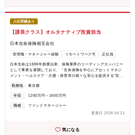
取り組んでおり、更なる事業成長に向け、積極的な 中途採用を
す。また、外国為替については社債やオルタナティブ投資等も含
行っております。■働きやすい環境・フレッシュアップデー（ノー
めて全社的な為替リスクを統合的に管理しており、自身の相場勘
残業でー）や、 充実の休暇制度、フレックスタイム制度や在宅
に基づくポジションテイク、定量的なモデル運用の双方を推進し
勤務等、 ライフスタイルを支える様々な制度がございます。※
ています。これまでに外国債券もしくは外国為替領域で豊富な実
入社実績あり
平均勤続年数13.8年（男性17.2年/女性12.3年）■やりがいのある
務経験があり、その経験をいかして、当社の外国債券・為替運用
環境社内プロジェクトも多数動いており、若手が主担当を担うこ
における収益拡大・運用の高度化に貢献したい意欲ある方を募集
【課長クラス】オルタナティブ投資担当
とも多く、裁量を持ち取り組むことのできる環境です。
します。【職務概要】・外国債券班、外国為替班の統括として、
国際投資部にて下記の業務を担当していただきます。・中長期的
日本生命保険相互会社
には資産運用部門でのジョブローテーションを予定しておりま
す。 ただし、資産運用部門のみならず、希望や適性等に応じた
管理職・マネージャー経験
リモートワーク可
正社員
幅広いキャリアパスもございます。＜業務例＞・各国のマクロ経
済・金融政策・金利動向等の分析に基づく外国国債・外国為替の
日本生命は1889年創業以来、保険業界のリーディングカンパニー
投資方針策定・外国債券（主に国債）のポートフォリオ運用（売
として事業を展開しており、「生命保険を中心にアセットマネジ
買執行を含む）・全社の為替リスクの一元管理・取引執行・外国
メント・ヘルスケア・介護・保育等の様々な安心を提供する“安心
債券、為替に関する定量モデルの開発【組織概要】・国際投資
の多面体”としての企業グループ」を長期的に目指す企業像として
勤務地
東京都
部：31名（2025年11月現在）【特徴・魅力】・幅広い運用資産
掲げています。新中期経営計画（2024-2026）では、「中長期的
に関して、高い専門性を身に付けることが可能であり、将来的に
な成長角度の引き上げに向け、販売業績・新たな収益軸の拡大を
年収
1200万円～1600万円
資産運用領域で幅広いキャリア形成が可能です。・マクロ経済、
加速し、グループ経営を強力に推進する3年間」と位置づけ、各戦
金融政策、地政学の動向など、世界中で発生している事象を常に
略を推進するにあたり、組織を強化しています。【採用背景】当
職種
ファンドマネージャー
感度高くモニタリングし、実際の投資判断に繋げることで、国際
社は市場環境の変化に柔軟に対応し、安定的なリターンを確保す
更新日 2026.04.21
分散投資に関する高い専門性と投資判断能力、語学力等の伸長が
るために、オルタナティブ投資領域の強化を戦略的に進めており
可能です。【企業魅力】■安定した事業基盤 日系最大手の保険会
ます。不動産、インフラ、プライベートエクイティ、プライベー
社として、盤石な事業基盤を保有。 更なる成長戦略として、国
トクレジットなどのファンドにおける投資運用の実務経験、当社
気になる
内保険市場の深耕、グループ事業の強化・多角化、 運用力強
オルタナティブ投資領域の拡大・高度化に貢献したい意欲を持つ