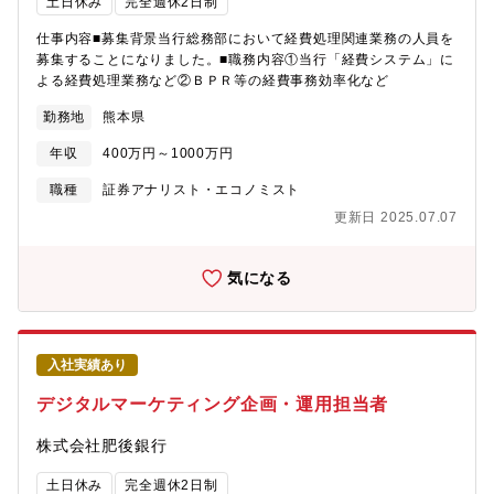
土日休み
完全週休2日制
した案件について、市場調査を含む案件調査の上部内に案内、上
席を含めた合意形成の上、上席のサポート担当として推進する
仕事内容■募集背景当行総務部において経費処理関連業務の人員を
（AVP）若しくは、主体的に推進する・当該案件について、要求
募集することになりました。■職務内容①当行「経費システム」に
収益水準に達しているか否かの分析を行なう（３）案件の取り上
よる経費処理業務など②ＢＰＲ等の経費事務効率化など
げ基準他社内規則の理解・遵守・様々な社内規則を原文に立ち返
り読解し、担当案件を実行する上で直接的・間接的に要求される
勤務地
熊本県
事項、業務を整理・理解の上、遵守する・上記に加え、当該整
年収
400万円～1000万円
理・理解を部門内で効果のある形で共有する（４）取り上げ案件
の社内推進・新商品に該当する場合は、新商品としての社内の承
職種
証券アナリスト・エコノミスト
認を得る為の戦略等を考慮し、部署内での合意形成を図る。 当
更新日 2025.07.07
該合意に基づく資料を、上席との相談・指示の上準備する・当該
新商品承認の為の資料を基に、上席が社内の承認を得る事をサポ
ートする・上席の指示・相談の上、決裁書および関連する資料の
気になる
作成を行う《証券化・ストラクチャードファイナンス案件の場
合》・各種リスクを理解した上で、それらを緩和する仕組、キャ
ピタルストラクチャー、キャッシュフローウォー【職務の魅
力】・国内外の証券化・ストラクチャードファイナンス（仕組み
入社実績あり
債等）からFI / コーポレート案件、まで、フルラインのクレジット
投資のフロント業務をご担当頂き、機関投資家業務の中でもより
デジタルマーケティング企画・運用担当者
専門性の高い業務に取組めます。・国内外ABS/RMBSや米国CLO
等の証券化商品、FI/コーポレートクレジット等で投資実績が豊富
株式会社肥後銀行
で10年以上の歴史のある部署でのクレジット投資業務となりま
す。・地方銀行としては先進的かつ大手金融機関のクレジット投
土日休み
完全週休2日制
資部門に引けを取らない国内外の最新の投資案件へのアクセスが