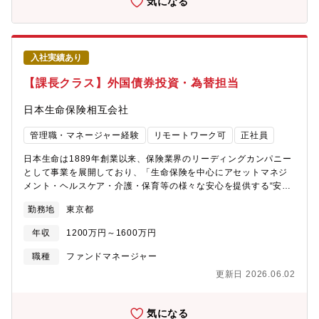
気になる
持つ人材が不可欠です。経済の変化が激しい今日において、顧客
のニーズに応えるためには、柔軟かつ先進的な運用戦略の構築が
求められます。そのため、意欲的で想像力豊かな人材を積極的に
募集しています。【職務概要】・入社初期は資金証券部にて下記
入社実績あり
の業務を担当していただきます。・中長期的には資産運用部門で
のジョブローテーションを予定しております。 ただし、資産運
【課長クラス】外国債券投資・為替担当
用部門のみならず、希望や適性等に応じた幅広いキャリアパスも
ございます。＜業務例＞‐マーケットデータや経済指標を基にした
日本生命保険相互会社
金利分析・評価／金利見通し策定■組織概要・資金証券部：25名
（2025年4月現在）【特徴・魅力】◎安定した企業基盤：当社
管理職・マネージャー経験
リモートワーク可
正社員
は、国内保険業界で長い歴史を持ち、安定した財務基盤を確立し
ています。安心感と信頼性のもと、社会的責任を果たしながら資
日本生命は1889年創業以来、保険業界のリーディングカンパニー
産運用に携わることができます。◎専門家との連携：当社グルー
として事業を展開しており、「生命保険を中心にアセットマネジ
プの多様な専門家と協力しながら、運用戦略の策定を行うことが
メント・ヘルスケア・介護・保育等の様々な安心を提供する“安心
できるため、自らのスキルを向上させるとともに成長を促進でき
の多面体”としての企業グループ」を長期的に目指す企業像として
勤務地
東京都
る環境が整っています。専門知識を持つ同僚と情報共有や活発な
掲げています。新中期経営計画（2024-2026）では、「中長期的
議論を通じて、幅広い視野を持つ運用者としての力を養うことが
な成長角度の引き上げに向け、販売業績・新たな収益軸の拡大を
年収
1200万円～1600万円
できます。◎キャリアパスの多様性：豊富な経験を積むことで、
加速し、グループ経営を強力に推進する3年間」と位置づけ、各戦
国内債券運用のみならず、海外債券や株式運用、リスク管理など
略を推進するにあたり、組織を強化しています。【採用背景】当
職種
ファンドマネージャー
の多岐にわたるキャリアパスに挑戦する機会があります。【企業
社は、外国国債や国際機関債への投資を通じて、国際分散投資を
更新日 2026.06.02
魅力】■安定した事業基盤 日系最大手の保険会社として、盤石な
推進しています。その中でも外国国債は、流動性と収益性の両面
事業基盤を保有。 更なる成長戦略として、国内保険市場の深
で重要な資産であり、マクロ分析に基づくジャッジメンタルな運
耕、グループ事業の強化・多角化、 運用力強化・事業効率化に
用に加え、モデルを活用したタクティカルな運用も強化していま
気になる