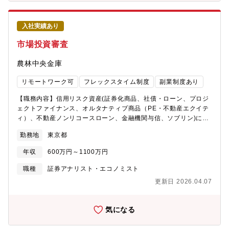
等、 ライフスタイルを支える様々な制度がございます。※平均
フォーマンスやリスク分析・管理を担っていただきます。【募集
勤続年数13.8年（男性17.2年/女性12.3年）■やりがいのある環境
背景・期待すること】弊庫は国際分散投資のコンセプトのもと、
社内プロジェクトも多数動いており、若手が主担当を担うことも
市場環境に応じながらグローバルな観点で最適なポートフォリオ
入社実績あり
多く、裁量を持ち取り組むことのできる環境です。
構築に努めています。投資を結実させるための努力を惜しまない
方、市場の動きに敏感で新たな分野への挑戦意欲のある方を求め
市場投資審査
ています。【特徴】株式は主にファンド運用となり、債券は直接
投資となります。債券は地域ごとにチームが編成されておりま
農林中央金庫
す。【魅力】■国内最大規模の機関投資家として、広く深く投資機
会に触れられる点が特徴です。若手のうちから責任感を持って仕
リモートワーク可
フレックスタイム制度
副業制度あり
事に取り組んでいただける環境となっています。■年収はメガバン
クを上回る業界トップクラスの水準であり、家賃補助等諸手当や
【職務内容】信用リスク資産(証券化商品、社債・ローン、プロジ
残業代は別途支給されます。
ェクトファイナンス、オルタナティブ商品（PE・不動産エクイテ
ィ）、不動産ノンリコースローン、金融機関与信、ソブリン)に対
する与信審査・管理およびクレジットリサーチ業務等を担当いた
勤務地
東京都
だきます。【具体的な業務内容】審査役候補として、金庫の投融
資案件がもつ信用リスクを専門的知見から客観的多面的に分析・
年収
600万円～1100万円
検証し、そのリスク軽減・緩和策とともに評価、個々の投融資案
件の妥当性や償還蓋然性について意見を付す業務を行う。（審査
職種
証券アナリスト・エコノミスト
役手前のポジションなので、単独で審査業務をやるのではなく、
更新日 2026.04.07
審査役との協働を想定しております）個々の与信審査や金庫内外
での意見交換等のなかで得た知見や感じたことを、審査部市場投
資審査席全体において共有しつつ、フロント担当者との意見交換
気になる
や月次レビューの作成・会議体への付議を通じて、懸念すべき点
の共有や信用リスクポートフォリオの健全性向上に貢献すること