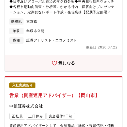
◆日本及びグローバル経済のマクロ分析◆中央銀行動向ウォッチ
◆各種市場動向調査・分析等にかかる行内、顧客向けプレゼンテ
ーション、定期的なレポート作成・発信業務【配属予定部署／グ
ループ】市場営業統括部 調査G【職種】総合職【SMBCの特徴】
勤務地
東京都
■同行はチームで仕事を進めることも多いですが、個人に高い裁量
権を与え、個々が強みを持つ組織を作ることを重視しておりま
年収
年収非公開
す。そのため、高収益体制を実現することができ、大手銀行内で
は平均年齢が低く、平均年収が高くなっております。■直近では銀
職種
証券アナリスト・エコノミスト
行外、金融業界以外からの入社実績も増えており、様々な経験・
更新日 2026.07.22
スキルを持った社員が活躍しております。新卒、中途、出身業界
問わず、ご経験を活かして同行でキャリア形成が可能な環境がご
ざいます。
気になる
入社実績あり
営業（資産運用アドバイザー）【岡山市】
中銀証券株式会社
正社員
土日休み
完全週休2日制
資産運用アドバイザーとして、金融商品（株式・投資信託・債権