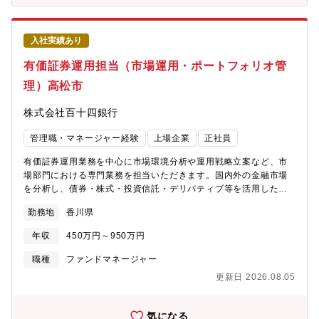
ーーーーーーーーー【魅力】★数理分析・データ活用を金融経営
に活かせます。統計モデルや機械学習、BIツールなどを活用し、
貸出・有価証券・預金ポートフォリオの分析や収益シミュレーシ
入社実績あり
ョンを実施、金融知識とデータ分析スキルを融合できる環境で
す。★経営層に近い距離で提言ができます。ALM委員会や経営会
有価証券運用担当（市場運用・ポートフォリオ管
議向け資料作成、分析結果に基づく提言など、経営判断に直結す
理）高松市
る業務に携わります。単なる集計・分析ではなく、戦略立案を支
える役割です。★地方銀行の経営高度化をリードできます。金利
株式会社百十四銀行
環境の変化や収益構造の見直しが進む中、地域金融機関における
ALM機能高度化を推進する中核人材として活躍できます。★金融×
管理職・マネージャー経験
上場企業
正社員
データサイエンスという希少性の高いキャリアの構築が可能。統
計・数理ファイナンス・情報工学の知見を活かし、金融リスク管
有価証券運用業務を中心に市場環境分析や運用戦略立案など、市
理・収益管理領域で専門性を高めることができます。
場部門における専門業務を担当いただきます。国内外の金融市場
を分析し、債券・株式・投資信託・デリバティブ等を活用したポ
ートフォリオ運営を通じて、銀行収益の向上と安定的な資産運用
勤務地
香川県
を推進するポジションです。具体的に、【有価証券運用】■国内外
債券の運用■株式・投資信託等の運用■デリバティブを活用した運
年収
450万円～950万円
用【市場取引業務】■外国為替取引■市場性資金取引■ポジション管
理【市場分析・投資戦略】■金融市場調査■投資環境分析■運用方
職種
ファンドマネージャー
針・戦略検討【運用高度化】■新規運用手法の検討■リスク管理・
更新日 2026.08.05
運用改善※市場環境の変化を捉えながら、銀行の資産運用戦略を
担う専門ポジションです。ーーーーーーーーーーーーーーーーー
ーー【魅力】★幅広い金融商品を扱い、運用専門性を高められま
気になる