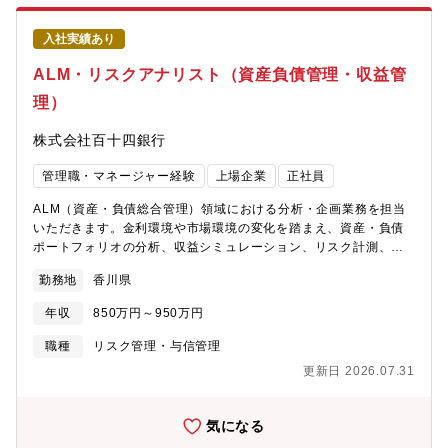
能。投資候補先の発掘・分析から、デューデリジェンス、契約交
渉、投資実行、投資後のモニタリングまで、ファンド投資におけ
入社実績あり
る一連のプロセスに携わります。★地方銀行ならではの「地域経
済へのインパクト」があります。単なる財務リターン追求だけで
ALM・リスクアナリスト（資産負債管理・収益管
はなく、地域企業・スタートアップの成長支援や地域経済活性化
理）
につながる投資活動を行います。投資を通じて社会的価値の創出
にも関われる点が特徴です。★投資専門性を高められるプロフェ
株式会社百十四銀行
ッショナル環境。コンサルティング部門には多様な経験を持つ専
門人材が在籍しており、投資・金融・企業支援領域の知見を深め
管理職・マネージャー経験
上場企業
正社員
ながらキャリア形成できます。管理職ではなく、投資実務を担う
専門人材として成長できる環境です。★幅広い投資テーマに関わ
ALM（資産・負債総合管理）領域における分析・企画業務を担当
れます。PEファンド、VCファンドへの投資を中心に、国内外マー
いただきます。金利環境や市場環境の変化を踏まえ、資産・負債
ケット分析、新たな投資戦略の立案など、金融市場の変化を捉え
ポートフォリオの分析、収益シミュレーション、リスク計測、経
ながら投資機会を創出が可能です。
営層への提言などを通じて、銀行経営の高度化を推進するポジシ
勤務地
香川県
ョンです。具体的に、【ALM・収益管理業務】■資産・負債ポート
フォリオ分析■貸出・有価証券・預金の収益シミュレーション
年収
850万円～950万円
■BS・PL分析【金融リスク管理】■金利リスク計測・モニタリン
グ■流動性リスク管理■リスク指標の分析・改善【データ分析・業
職種
リスク管理・与信管理
務高度化】■統計モデル・機械学習を活用した分析■BIツール等を
更新日 2026.07.31
活用した業務効率化■データドリブンな管理体制構築【経営支援】
■ALM委員会運営■経営会議向け資料作成■分析結果に基づく経営
提言※金融市場の変化に対応し、データと分析力を活用して銀行
気になる
経営を支える専門ポジションです。ーーーーーーーーーーーーー