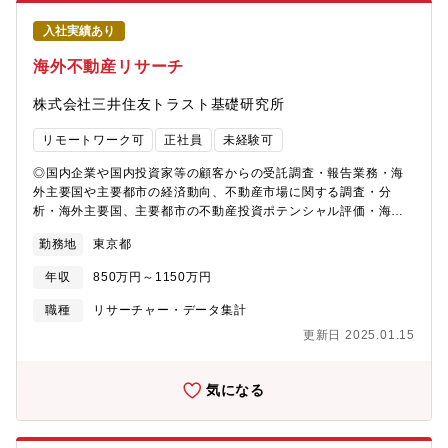
入社実績あり
海外不動産リサーチ
株式会社三井住友トラスト基礎研究所
リモートワーク可
正社員
未経験可
◎国内企業や国内投資家等の顧客からの受託調査・報告業務・海
外主要国や主要都市の経済動向、不動産市場に関する調査・分
析・海外主要国、主要都市の不動産投資ポテンシャル評価・海外
における不動産関連ビジネスやプレーヤー調査・グローバル不動
勤務地
東京都
産投資家動向の調査分析・その他、顧客要望に応じた調査業務◎
市場の現状判断、将来予測業務・不動産賃貸市場、不動産取引市
年収
850万円～1150万円
場に関する現状判断と将来予測・不動産市場に関するリスク管理
のための定量分析◎日常的な海外市場に関する情報収集・経済・
職種
リサーチャー・データ集計
金融データ、不動産データなど様々な定量情報の収集、分析、評
更新日 2025.01.15
価・各種情報ソースからの定性情報収集、分析、評価◎その他の
業務・セミナー講師や執筆等を通じた海外不動産市場に関する情
報提供・国内外の不動産市場比較評価・その他関連業務■当社につ
気になる
いて：三井住友トラスト基礎研究所は、「都市と不動産」に関す
る調査研究・提言とコンサルティング業務を行う専門シンクタン
クとして 1988年に誕生しました。その後、都市が抱える諸問題に