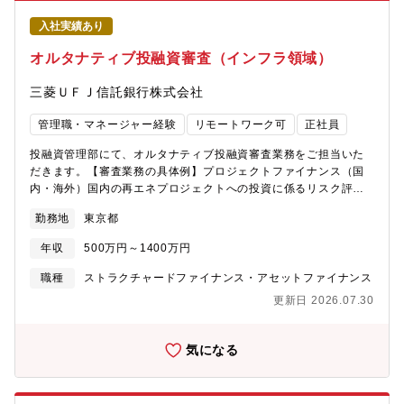
提言を行うとともに、不動産に関して社会やマーケットが求める
入社実績あり
理論的・実践的な研究に取り組んでまいりました。そして、近年
特に、このような調査研究成果の蓄積を基盤として、不動産市
オルタナティブ投融資審査（インフラ領域）
場・不動産金融分野に特化した独自のコンサルティングも展開し
ております。
三菱ＵＦＪ信託銀行株式会社
管理職・マネージャー経験
リモートワーク可
正社員
投融資管理部にて、オルタナティブ投融資審査業務をご担当いた
だきます。【審査業務の具体例】プロジェクトファイナンス（国
内・海外）国内の再エネプロジェクトへの投資に係るリスク評価
インフラに限定せず、PEファンドやデットファンドへの投資に係
勤務地
東京都
るリスク評価マーケット動向の調査・分析投融資を行った案件の
モニタリング新領域投資開始時の仕組みづくり（投資内容に応じ
年収
500万円～1400万円
たリスク管理・リスク抑制策構築など）【業務経験のイメージ
（一例）と関連する業務スキル】・新規のオルタナファンド投資
職種
ストラクチャードファイナンス・アセットファイナンス
に取り組みたいフロント部署からの相談に基づき、その案件のリ
更新日 2026.07.30
スク・リターンを分析を行います。リスク管理の観点からフロン
トの投資計画に対してアドバイスしたり計画修正を求めたりする
こともあります。また、役員や役員参加の会議体で決裁を取るこ
気になる
とが多く、議論に耐えるロジック立てた分析資料を作成しま
す。・これらを通じて、インフラプロジェクトやファンド投資の
分析力、関係者との交渉・調整力、ロジック構築・説明力等の発