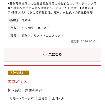
■募集背景法個人の金融資産運用等の総合的なコンサルティング業
務の強化を目的に人員を増強すべく求人いたします。■職務内容
(1)法個人取引における資産管理、運用、次世代への資産移転等の
提案、情報提供等、総合的なコンサルティング営業の推進(2)法個
勤務地
熊本県
人取引における総合的なコンサルティングの実践に係る営業店支
援、指導(4)金融商品等の販売業務、金融商品仲介業務、信託業
年収
400万円～1000万円
務、相続・資産承継商品等の顧客説明に係る支援、指導、管理、
事務、諸手続き、情報の収集、提供(5)信託業務の企画、立案、推
職種
証券アナリスト・エコノミスト
進、管理の統括に関する事項
更新日 2026.05.01
気になる
入社実績あり
エコノミスト
株式会社三井住友銀行
リモートワーク可
正社員
土日休み