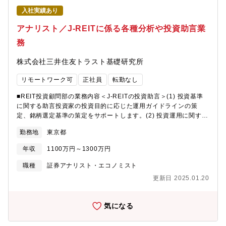
対して調査研究、提言を行うとともに、不動産に関して社会やマ
入社実績あり
ーケットが求める理論的・実践的な研究に取り組んでまいりまし
た。そして、近年特に、このような調査研究成果の蓄積を基盤と
アナリスト／J-REITに係る各種分析や投資助言業
して、不動産市場・不動産金融分野に特化した独自のコンサルテ
務
ィングも展開しております。
株式会社三井住友トラスト基礎研究所
リモートワーク可
正社員
転勤なし
■REIT投資顧問部の業務内容＜J-REITの投資助言＞(1) 投資基準
に関する助言投資家の投資目的に応じた運用ガイドラインの策
定、銘柄選定基準の策定をサポートします。(2) 投資運用に関する
助言当社の不動産市場に関する分析・見通しをベースに、個別銘
勤務地
東京都
柄に対する詳細な分析を行うことにより、J-REIT 市場の見通しや
銘柄選定にかかる助言を行います。・J-REIT 市場の見通しおよび
年収
1100万円～1300万円
セクター別（プロパティタイプ、大型・中小型）の評価・各銘柄
の資産評価、財務評価、運用力評価・各銘柄のESGへの取り組み
職種
証券アナリスト・エコノミスト
評価・各銘柄の決算内容の評価、業績見通し・独自指標によるモ
更新日 2025.01.20
ニタリング・評価（SMTRI J-REIT Index、インプライドキャップ
レート、NAV など）■担っていただく業務REIT投資顧問部では、
J-REIT全銘柄を対象に、複数名のアナリスト（当社HPの「研究員
気になる
の紹介」を参照）がそれぞれの強みを発揮して業務を分担し、ア
シスタントのデータ整備等のサポートを受け、J-REITに関する多