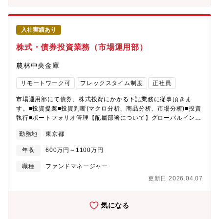
化・事業効率化に取り組んでおり、更なる事業成長に向け、積極
人材を募集しております。【職務概要】・入社初期はニッセイア
的な 中途採用を行っております。■働きやすい環境・フレッシュ
セットマネジメント株式会社に出向していただき、金融投資部に
アップデー（ノー残業でー）や、 充実の休暇制度、フレックス
て以下の業務を担当していただきます。・中長期的には資産運用
入社実績あり
タイム制度や在宅勤務等、 ライフスタイルを支える様々な制度
部門でのジョブローテーションを予定しております。 ただし、
がございます。※平均勤続年数13.8年（男性17.2年/女性12.3年）
資産運用部門のみならず、希望や適性等に応じた幅広いキャリア
株式・債券投資業務（市場運用部）
■やりがいのある環境社内プロジェクトも多数動いており、若手が
パスもございます。＜業務例＞－ オルタナティブ資産（不動産、
主担当を担うことも多く、裁量を持ち取り組むことのできる環境
インフラ、プライベートエクイティ、プライベートクレジットな
農林中央金庫
です。
ど）や、デリバティブを活用した仕組商品に関する市場調査、投
資機会の発掘－ 投資方針の策定、関係者との調整協議や報告業
リモートワーク可
フレックスタイム制度
正社員
務、投資家（日本生命およびグループ会社等）へのレポーティン
グ－ 運用者やファンドのデューデリジェンス、評価・選定および
市場運用部にて債券、株式投資にかかる下記業務に従事頂きま
モニタリング【組織概要】・金融投資部：40名（2025年4月現
す。■投資提案■投資判断(マクロ分析、商品分析、市場分析)■投資
在）【特徴・魅力】・生命保険という安定的な基盤を持つ当社
執行■ポートフォリオ管理【配属部署について】グローバルインベ
で、長期的視野に立った投資判断ができる環境があり、市場の短
ストメンツ本部市場運用部 ポートフォリオマネジメントグルー
勤務地
東京都
期変動に左右されない本質的な投資価値を追求できます。・オル
プ 計20名株式(ファンド運用)4～5名債券(欧米、エマージング
タナティブ投資戦略の構築から実行まで幅広い経験を積むことが
等)12名※ご希望やご経験に応じていずれかへの配属となります。
年収
600万円～1100万円
でき、専門性を高めながらキャリア形成が可能です。【企業魅
【具体的業務】■債券チーム債券投資につきマクロ経済/金融政策/
力】■安定した事業基盤 日系最大手の保険会社として、盤石な事
政治/財政/地政学/需給/市場 等の観点から定性的・定量的に分析
職種
ファンドマネージャー
業基盤を保有。 更なる成長戦略として、国内保険市場の深耕、
し、投資判断まで実施しております。また、ご経験によってはリ
更新日 2026.04.07
グループ事業の強化・多角化、 運用力強化・事業効率化に取り
スク管理部とクオンツ業務、モデル開発等にも従事いただく可能
組んでおり、更なる事業成長に向け、積極的な 中途採用を行っ
性がございます。■株式チーム株式ポートのアロケーションや市場
ております。■働きやすい環境・フレッシュアップデー（ノー残業
分析に従事いただきます。フロント担当者として、アクティブや
気になる
でー）や、 充実の休暇制度、フレックスタイム制度や在宅勤務
クオンツ等の個別ファンド、または株式ポートフォリオ全体のパ