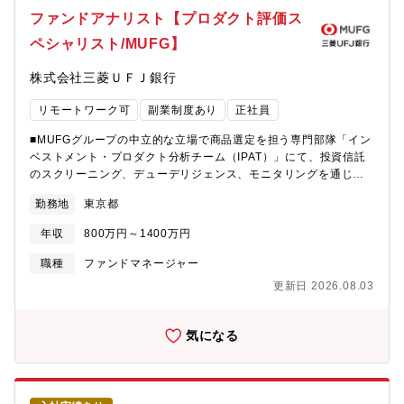
籍しており、海外アナリストとの情報交換や英語を活かした発信
ファンドアナリスト【プロダクト評価ス
業務が日常です。日本国内のみならず、世界の幅広い顧客・投資
ペシャリスト/MUFG】
家に向けてリサーチ成果を発信することが可能です。【キャリア
パス】■ご自身のご希望に合わせてキャリアを積むことが可能で
株式会社三菱ＵＦＪ銀行
す。例えばアナリスト職として専門性を高めるキャリア、市場部
門にてセールスやトレーダー業務の経験を積む、または別部門へ
リモートワーク可
副業制度あり
正社員
もご希望があればお伝えできる環境です。【働き方】■テレワー
ク：可能→業務上、海外とのやり取りもあり部分在宅を使用する
■MUFGグループの中立的な立場で商品選定を担う専門部隊「イン
こともございます。
ベストメント・プロダクト分析チーム（IPAT）」にて、投資信託
のスクリーニング、デューデリジェンス、モニタリングを通じ
て、以下顧客本位の資産運用支援を行っていただきます。【詳細
勤務地
東京都
業務】IPATの主な業務内容は１）商品選定２）モニタリング３）
管理となり、具体的に以下をお任せいたします。１）国内公募追
年収
800万円～1400万円
加型株式投資信託の中から、MUFG独自の定性・定量基準に基づ
く投資信託のスクリーニング外部評価機関と連携したデューデリ
職種
ファンドマネージャー
ジェンスの実施。（将来的には、外国籍投信、ヘッジファンド、
更新日 2026.08.03
オルタナ等へ対象を拡大予定）２）銀行・証券・信託が取り扱う
商品の四半期モニタリング。３）パフォーマンスが劣後する商品
の抽出と改善提案、中立的な立場から業態に対する各種提言、商
気になる
品ラインアップの品質維持とアフターフォロー支援。※案件は基
本ペア制で業務を行っていただきます。【ファンド選定のフロ
ー】１）初期分析：国内の投資信託から、MUFG統一基準に基づ
き相対的に優位なファンド群を抽出２）評価・調査：外部評価機