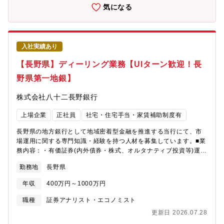
ョンです。市場環境を的確に捉え、運用方針に沿ったポジション
気になる
管理と迅速な執行を実践することで、経営戦略に基づく市場運用
を現場から支えます。また、日々の執行業務を通じて市場動向や
リスクの変化を把握し、将来的な運用高度化や戦略立案にも資す
る知見の蓄積に貢献していただきます。■（3） 主な業務内容有価
入社実績あり
証券ポートフォリオおよび金利ALMに関する運営方針・ルールに
基づき、市場取引・運用の執行業務をご担当いただきます。＜有
【長野県】ディーリング業務【UIターン歓迎！長
価証券ポートフォリオ運営にかかる執行＞・有価証券ポートフォ
野県第一地銀】
リオの運営方針に基づく売買・執行業務・市場環境を踏まえたポ
ジション管理、運用状況のモニタリング・関係部署と連携した日
株式会社八十二長野銀行
常的な運用・管理対応＜金利ALMにかかる執行＞・金利リスク・
ALM方針に基づく市場取引の執行・円貨・外貨の金利動向を踏ま
上場企業
正社員
社宅・住宅手当・家賃補助制度有
えた運用・調整業務・ALM運営に関するデータ整理、状況把握、
報告対応■（4） やりがい◎ 市場運用の最前線で収益とリスクを支
長野県の地方銀行として地域密着型金融を推進する当行にて、市
える役割有価証券運用やALMにおける執行業務を担い、金融機関
場運用に関する専門知識・経験を持つ人材を募集しています。■業
の収益とリスク管理を日々の実務から支える重要なポジションで
務内容：・有価証券(内外債券・株式、オルタナティブ投資等)運用
す。◎ 理論と実務を結びつけた運用経験市場分析や金利動向の知
フロント業務・外国為替、デリバティブ取引のディーリング業務
見を実際の取引に反映することで、証券アナリスト的視点を実務
勤務地
長野県
に活かした経験を積むことができます。
年収
400万円～1000万円
職種
証券アナリスト・エコノミスト
更新日 2026.07.28