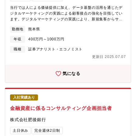
可能な少数精鋭のポジションとなり、知的好奇心及びチャレンジ
当行では人による価値提供に加え、データ基盤の活用を通じたデ
心が旺盛な方には活躍できる様々なフィールドが御座います。・
ジタルマーケティングの実践による顧客接点の強化を目指してい
クレジット投資のプロフェッショナル、ファンドマネジャー経験
ます。デジタルマーケティングの実践により、新規集客からサー
者、トレーディング経験者、クレジット商品の組成・マーケティ
ビス利用促進までの施策について企画立案・実行するマーケティ
ング・販売の経験者等の様々なバックグラウンドを持つプロフェ
勤務地
熊本県
ング人材を募集いたします。■職務内容◆デジタルマーケティング
ッショナルが多数在籍しており、豊かな学びの機会やプロフェシ
部にて、以下の業務に携わって頂きます。・WEBマーケティング
年収
400万円～1000万円
ョナルとして成長できる環境が整っております。・当行の新卒プ
の実務（WEB広告やSNS施策などの企画立案と実行）・WEB広告
ロパーから様々な経験を持つ転職者まで、多様な人材が分け隔て
効果トラッキングを行い広告予算を管理しながら、効果改善の
職種
証券アナリスト・エコノミスト
無く活躍できる環境の職場となっております。・難易度の高い市
PDCA実行・LPやバナーなど広告素材の作成、販促メールやポッ
更新日 2025.07.07
場環境が継続する中、安定的な収益の確保の蓋然性の高いクレジ
プアップなどの原稿作成・BIツール（Lookerなど）を利用したレ
ット投資業務に当行内外において注目が集まり、期待が高まって
ポーティング・社内外の関係者と連携し、マーケティング・プロ
おり、今後の業務の発展性が望めます。【部署】戦略投資部 クレ
モーション施策の企画と運用・チームメンバーのスキル向上に貢
気になる
ジット投資チーム6名 ※年齢層：20代～30代前半が大部分を占
献すべく、専門知識の共有◆専門職としての採用となるため、金
める
融機関に所属しながらもデジタル領域で一貫したキャリアを形成
可能です。
入社実績あり
金融資産に係るコンサルティング企画担当者
株式会社肥後銀行
土日休み
完全週休2日制