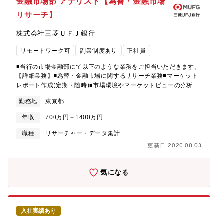
金融市場部 アナリスト【為替・金融市場
リサーチ】
株式会社三菱ＵＦＪ銀行
リモートワーク可
副業制度あり
正社員
■当行の市場金融部にて以下のような業務をご担当いただきます。
【詳細業務】■為替・金融市場に関するリサーチ業務■マーケット
レポート作成(定期・随時)■市場環境やマーケットビューの分析・
情報発信（国内外向け）■セミナー出講、セールストレーダーとの
勤務地
東京都
顧客訪問（訪問・WEB）■顧客訪問を通じたセールス・トレーデ
ィング業務サポート■海外メンバーとの連携、海外への情報発信
年収
700万円～1400万円
（英語）■海外アナリスト・当局との情報交換、説明業務※業務に
応じて海外出張もございます。【業務の進め方】■地域（通貨）で
職種
リサーチャー・データ集計
担当を分けをされております。■リサーチは一人で完結して頂きま
更新日 2026.08.03
すが、チームでビューを合わせながら対応しています。【募集背
景】■市場や為替動向の発信力強化を目的とした増員募集です。
【配属組織】■金融市場部 国内 200名弱 + 海外拠点メンバーー
気になる
マーケットリサーチGr：国内 8名 ＋ 各海外拠点【魅力ポイント】
■マーケットの最前線に立てる環境すぐ近くにトレーダーがおり、
実際の市場の動きを直接肌で感じながらリサーチ業務に取り組め
ます。トレーディング現場との緊密な連携が可能です。■グローバ
入社実績あり
ルな業務・ダイナミックな情報発信国内外に多くのメンバーが在