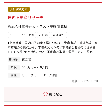
角的な分析を行い、投資顧問契約を締結した特定の顧客に対して
投資助言を行っています（不特定多数が相手ではない。継続的で
入社実績あり
堅実なサービス提供が求められる）。各アナリストには担当銘柄
の業績予想作成、定性評価レポート執筆をベースとして、本人の
国内不動産リサーチ
適性や希望も考慮し、部として提供する様々な各種データ、レポ
ート作成を分担していただきます。また、若手の指導・育成や同
株式会社三井住友トラスト基礎研究所
僚への積極的な知見共有により、チーム力全体の向上への貢献も
期待します。■当社について：三井住友トラスト基礎研究所は、
リモートワーク可
正社員
未経験可
「都市と不動産」に関する調査研究・提言とコンサルティング業
務を行う専門シンクタンクとして 1988年に誕生しました。その
■担当業務：国内の不動産市場について、資産市場、賃貸市場、資
後、都市が抱える諸問題に対して調査研究、提言を行うととも
本市場の各視点から、市場の変化を促す本質的な要因の把握を基
に、不動産に関して社会やマーケットが求める理論的・実践的な
にした先見的な分析を行い、不動産の取得・運用・売却に関わる
研究に取り組んでまいりました。そして、近年特に、このような
各主体に対して必要なソリューションを調査レポートとして提供
勤務地
東京都
調査研究成果の蓄積を基盤として、不動産市場・不動産金融分野
します。リサーチ機能を担う投資調査部は「投資調査第１部・投
に特化した独自のコンサルティングも展開しております。
資調査第２部」に分かれておりますが、配属は面接を通じて決定
年収
610万円～960万円
します。■担当業務詳細：・不動産の投資適格性評価、不動産投資
市場の将来予測、リスクの計量化など・不動産投資に関する調
職種
リサーチャー・データ集計
査、研究およびコンサルティング・住宅、オフィス、商業施設な
更新日 2025.01.20
ど主要不動産の需給動向・市場予測など、不動産市場に関する調
査、研究およびコンサルティング・今後の投資対象として期待の
高いインフラ、PRE分野の調査、研究■当社について：三井住友ト
気になる
ラスト基礎研究所は、「都市と不動産」に関する調査研究・提言
とコンサルティング業務を行う専門シンクタンクとして 1988年に
誕生しました。その後、都市が抱える諸問題に対して調査研究、