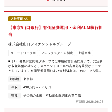
す。債券、株式、投資信託、デリバティブ、外国為替など、多様
な金融商品を対象に運用業務を経験できます。市場分析力や投資
判断力をさらに高められる環境です。★地方銀行ならではの裁量
ある運用業務。地域金融機関の運用部門として、収益性・安全
入社実績あり
性・流動性のバランスを考慮しながら、銀行ポートフォリオ運営
に関わることができます。★市場分析から新たな運用手法の企画
【東京/山口銀行】有価証券運用・金利ALM執行担
まで携われます。単なる売買執行だけではなく、市場調査、投資
当
戦略立案、新規運用手法の検討など、運用高度化に向けた企画業
務にも携われます。★金融市場の専門家としてキャリア形成でき
株式会社山口フィナンシャルグループ
ます。銀行・証券会社・運用会社で培った市場運用経験を活か
し、マーケットのプロフェッショナルとして専門性を磨くことが
リモートワーク可
フレックスタイム制度
上場企業
できます。
■（1） 募集背景同社グループでは中期経営計画において、安定的
な収益基盤の確立とリスクコントロールの高度化を重要なテーマ
としています。有価証券運用および金利ALMは、その中でも収益
とリスク管理の双方に直結する中核領域であり、市場環境の変動
勤務地
東京都
に対応した機動的かつ精度の高い運用体制が求められています。
こうした環境の中で、運用方針やリスク管理ルールに基づき、実
年収
490万円～700万円
際の市場取引を担う執行機能の重要性が一層高まっており、専門
性を有しながら着実に運用を実行できる人材の強化を目的として
職種
その他の金融・不動産金融関連の専門職
本ポジションを募集します。■（2） ミッション有価証券ポートフ
更新日 2026.06.28
ォリオおよび金利ALMに基づく市場取引の執行を通じて、安定的
な収益確保と適切なリスクコントロールを両立することがミッシ