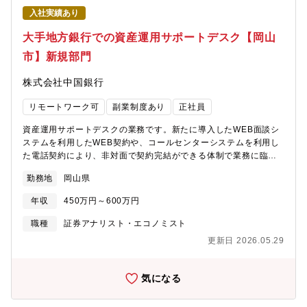
揮や向上を図ることができます。【組織構成】■投融資管理部：約
入社実績あり
60名－オルタナティブ投融資チーム（9名）－課長1名、不動産4
名、インフラ4名【働き方】■在宅勤務（週２・３回の頻度で活用
大手地方銀行での資産運用サポートデスク【岡山
されています）【募集背景】同社では資産運用業務を行ってお
市】新規部門
り、これに関連したインフラプロジェクトやオルタナファンドに
対する自己勘定の投融資も手掛けています。個別案件の増加に伴
株式会社中国銀行
い審査業務も増加しており、当該業務でご活躍いただける方を募
集します。【魅力】■当行は融資だけでなく、＜投資＞の審査にも
リモートワーク可
副業制度あり
正社員
いち早く注力しており、最新の知識・経験を積んで頂ける環境で
す。■フロントサイドに完全に委ねるのではなく、別の立場から審
資産運用サポートデスクの業務です。新たに導入したWEB面談シ
査し、投資家・顧客の信頼を得ている事が強みです。
ステムを利用したWEB契約や、コールセンターシステムを利用し
た電話契約により、非対面で契約完結ができる体制で業務に臨ん
でいます。資産運用が非対面で完結できるというサービス提供
勤務地
岡山県
は、先進的でチャレンジングな取組みです。 【職務詳細】■預り
資産に関する各種問い合わせ、相談対応■WEB面談・コールによ
年収
450万円～600万円
る資産運用、資産形成商品の各種提案、業務契約■既存顧客に対す
るアフターフォローおよび営業推進■新規顧客に対するNISAを中
職種
証券アナリスト・エコノミスト
心とした営業推進■来店されたリテール層顧客とのリモート相談、
更新日 2026.05.29
リモート提案【資産運用サポートデスク】現在は、近隣5店舗のお
客さまを対象としておりますが、2025年度以降全店舗のお客さま
を対象に本格始動予定です。
気になる