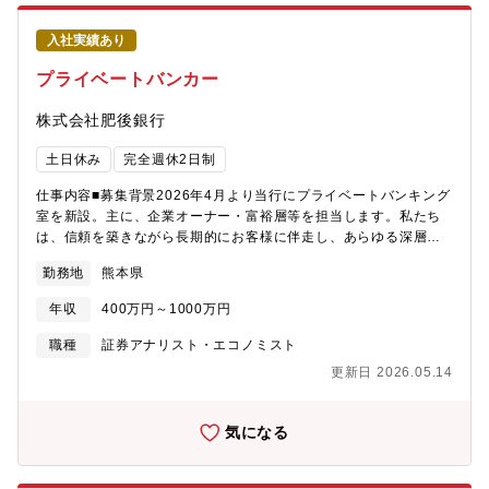
入社実績あり
プライベートバンカー
株式会社肥後銀行
土日休み
完全週休2日制
仕事内容■募集背景2026年4月より当行にプライベートバンキング
室を新設。主に、企業オーナー・富裕層等を担当します。私たち
は、信頼を築きながら長期的にお客様に伴走し、あらゆる深層課
題に対し金融の枠を超えた最善の利益提供を行うことを目指して
勤務地
熊本県
います。このビジョンを共有し、コミュニケーション能力を持つ
方を新たにチームにお迎えすることで、当社のプライベートバン
年収
400万円～1000万円
キングサービスをさらに強化していきたいと考えています。■職務
内容・担当するお客様へ、総合的なコンサルティングの実施（事
職種
証券アナリスト・エコノミスト
業・資産承継、資産運用、その他あらゆる分野）・社内外の専門
更新日 2026.05.14
部署（税務・不動産・M&A、その他）と連携したソリューション
提供・案件組成および実行に向けた全体コーディネート
気になる