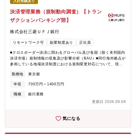
入社実績あり
関と連携し、運用会社・商品の詳細なデューデリジェンスを実施
３）商品提供：抽出ファンドをもとに、顧客のニーズに応じた商
決済管理業務（規制動向調査）【トラン
品を各事業会社が選定・提案４）継続的モニタリング：提案後も
ザクションバンキング部】
定期的にパフォーマンスを評価し、品質維持と改善を図る【組織
（IPAT）設立背景】■国内には数千本に及ぶ公募投資信託が存在
株式会社三菱ＵＦＪ銀行
し、投資初心者にとって商品選定は非常に困難です。こうした状
況を受け、MUFGでは「顧客本位の業務運営に関する原則」や
リモートワーク可
副業制度あり
正社員
「フィデューシャリー・デューティー（受託者責任）」の実践を
目的に、商品選定の透明性と規律性を担保する専門チームとして
■クロスボーダー決済に関わるグローバル及び各国（除く本邦国内
IPATを設立しました。【組織体制】インベストメント・プロダク
決済市場）規制情報の収集及び影響分析（BAU）■同行海外拠点が
ト分析チーム（IPAT）■専属担当者3名（50代半ば、40代後半、
参画している地場決済制度における規制変更対応について、現地
40代前半）＋証券・信託からの出向者2名（計5名）で構成されて
拠点策定の対応方針について内容精査及びチャレンジ■上記で確定
います。専属担当3名は中途入社の方たちとなり、研修体制もしっ
勤務地
東京都
した規制対応策の承認及び現地PJのインプリサポート（稟議、経
かり整っております。【組織について】■MUFG（銀信証）で個人
営会議資料作成等）。当該PJの進捗管理及び事後モニタリング■決
投資家向けに販売する、投資信託などの金融商品について、クラ
年収
700万円～1400万円
済関連コミッティの開催及び運営（モニタリング対象となってい
イアントパフォーマンス向上、FD対応強化に繋がるよう、ゲート
るPJの進捗共有及び経営あて報告）※業務の流れ規制動向調査を
職種
銀行業務
キープ機能やプロダクトシェルフの質の強化に取り組んでいま
通じて各国の規制を把握し、海外拠点単独では対応が難しいと判
す。■参考資料：インベストメント・プロダクト分析チームについ
更新日 2026.06.08
断された場合、ガバナンスの個別案件チームへ連携されます。そ
て
の後、東京拠点から現地拠点を支援しながら対応を進めます。※
https://www.bk.mufg.jp/soudan/shisan/lp/column/27.html【募
主な対応内容・各国における決済規制の管理・把握・海外拠点で
気になる
集背景】■MUFGグループにおける資産運用商品の品質向上を目的
の対応内容や方針の精査・専門チーム（ガバナンス・制度対応
に設立されたIPATチームは、銀行・信託・証券の公募投信を中心
等）への案件連携および調整※業務はエリアごとに分かれていま
にゲートキーパー機能を担っています。近年、業務カバレッジが
す。・欧州地区・米州地区・アジア地区 等【海外関連業務】海