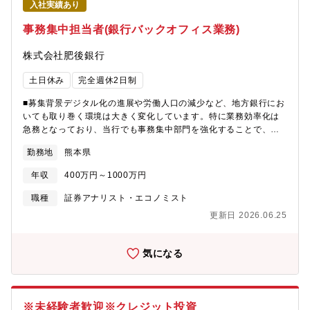
入社実績あり
事務集中担当者(銀行バックオフィス業務)
株式会社肥後銀行
土日休み
完全週休2日制
■募集背景デジタル化の進展や労働人口の減少など、地方銀行にお
いても取り巻く環境は大きく変化しています。特に業務効率化は
急務となっており、当行でも事務集中部門を強化することで、店
舗業務の負担軽減を目指しています。銀行は確実性が強く求めら
勤務地
熊本県
れる業種ですので、他の業種経験者も含め堅確に事務を行うこと
ができる人を幅広く募ります。■職務内容 事務集中部門では、銀
年収
400万円～1000万円
行業務の効率化を目的として、以下のような業務を行っていま
す。（１) 店舗から送付される各種事務書類の確認、入力、処理
職種
証券アナリスト・エコノミスト
（２）顧客データや取引データの管理および更新（３）書類のス
更新日 2026.06.25
キャンによる電子データ化（４）各種処理結果の銀行営業店やお
客さまへの電話連絡
気になる
※未経験者歓迎※クレジット投資