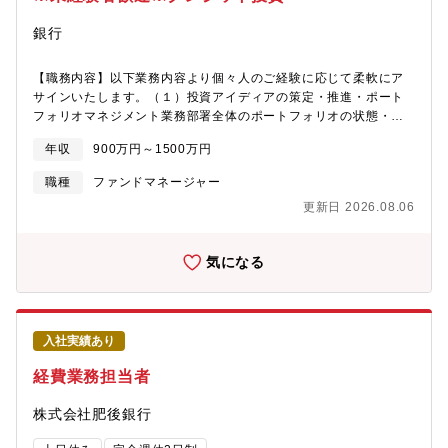
銀行
【職務内容】以下業務内容より個々人のご経験に応じて柔軟にア
サインいたします。（１）投資アイディアの策定・推進・ポート
フォリオマネジメント業務部署全体のポートフォリオの状態・ア
セットアロケーションを通貨・地域・アセットクラス・クレジッ
年収
900万円～1500万円
トリスク的に俯瞰し、最適な投資ミックスを考慮の上、投資機会
を探り、部門内に展開、議論を行い、合意形成を図る・リサーチ
職種
ファンドマネージャー
業務個別案件についてのクレジット分析と関連するマクロ分析を
更新日 2026.08.06
行なう・対人及びリサーチ等の様々なソースからの情報や、それ
までの職務経験を統合し、クレジットサイクルの各段階で安定的
に収益が得られるような投資アイディアについて、一定程度のシ
気になる
ナリオや見方を持った上で、部門内に展開、議論を行い、合意形
成を図る・新規ビジネスについて、アイディアを創出し、初期的
なフィージビリティースタディーを行い、部門内に展開、議論を
行い、合意形成を図る・上記の各種投資アイディア・新規ビジネ
入社実績あり
ス他について、合意形成の後、主体的に推進を行なう（２）投資
案件のソーシング・証券会社等のリサーチの読解及びセミナー等
経費業務担当者
に参加し、潜在的アセットクラス・案件の情報を入手する・担当
する証券会社等との関係性を良好に維持しながら、具体的な潜在
株式会社肥後銀行
的案件の情報を積極的に入手する・入手した情報に付き、適宜部
内に情報共有を行う・入手した情報を元に当部の投資基準に合致