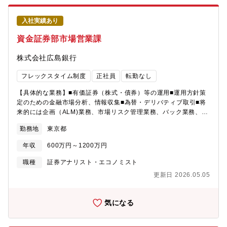
も期待されます。■担当するアセットクラスについて担当するアセ
ットクラスは、本人が有する専門性や業務経験に加え、業務繁閑
入社実績あり
等チーム全体の状況等を勘案して総合的に判断しますが、原則複
数のアセットクラスを担当することとなっているため、一つのア
資金証券部市場営業課
セットクラスのみを担当し続けることは原則ありません。※担当
アセットクラスの変更の可能性もございます。※足元注力してい
株式会社広島銀行
るアセットクラスは証券化商品、プロジェクトファイナンスで
す。【魅力】■個々の投資案件に関して、与信審査という責任のあ
フレックスタイム制度
正社員
転勤なし
る立場から自分自身の見解を述べることができます。■チームプレ
イが求められる職場ですが、仮説・検証を自ら繰り返すことで、
【具体的な業務】■有価証券（株式・債券）等の運用■運用方針策
自身の商品知識・専門性を磨くことができる職場です■様々なアセ
定のための金融市場分析、情報収集■為替・デリバティブ取引■将
ットクラス・投資商品の審査を扱っている部署であり、農林中央
来的には企画（ALM)業務、市場リスク管理業務、バック業務、投
金庫の投融資活動をポートフォリオの健全性に資する観点からサ
資運用会社への出向等の可能性あり【配属先】有価証券運用及び
勤務地
東京都
ポートする、意義のある業務に取り組むことができます■複数のア
外国為替・デリバティブ取引業務（10名程度）【募集背景】有価
セットクラスに従事することができ、業務を通じて、農林中央金
証券運用の高度化や多様化へ対応するため
年収
600万円～1200万円
庫が投資するアセットクラスにかかる多様な知識を得ることがで
きる点も大きなメリットです。■プロジェクトファイナンスは案件
職種
証券アナリスト・エコノミスト
の個別性が強く、また利害関係者も多岐にわたり検討するリスク
更新日 2026.05.05
が多いことから、多面的な審査能力の発揮が必要、再生可能エネ
ルギー案件も多く、他行と意見交換する場もあり、グローバルな
潮流を実感する仕事に従事できます。■年収はメガバンクを上回る
気になる
業界トップクラスの水準であり、家賃補助等諸手当や残業代は別
途支給されます。