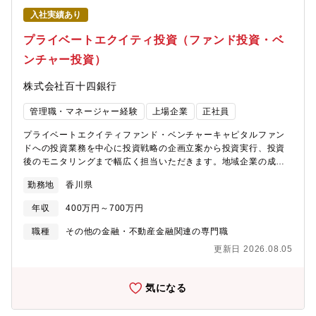
拡大しており、従来の投資信託に加え、デジタル領域、法人向け
外出張：年数回程度（案件により変動）使用言語：日本語・英語
商品、プライベートアセット（私募ファンド）なども評価対象に
入社実績あり
が半々程度【組織構成】トランザクションバンキング部 決済制度
する可能性がございます。このため、専門性を強化し、より高度
グループ 決済戦略チーム・人数：15名・年齢層：若手～中堅まで
プライベートエクイティ投資（ファンド投資・ベ
な分析・提言を行うための増員を行います。【キャリアパス】■本
幅広く在籍【募集背景】■グローバルで決済規制をモニターし、現
ポジションにて長期キャリアを描くことも可能。ご意向によって
ンチャー投資）
地拠点の規制対応を管理・サポートする規制変更管理の担当者を
社内企画部門や金融商品所管部門等、ご自身の描きたいキャリア
募集しております。■決済業界はFintech等の非銀行セクターの勃
選択ができる環境です。【本ポジションの魅力】■個人向けの商品
株式会社百十四銀行
興に加えて、ブロックチェーン、ステーブルコインといった新デ
業務だが、銀行・信託・証券の商品を扱うダイナミックな業務で
ジタル技術の登場により各国規制当局からの規制変更通知が相次
専門性を身に着けることが可能です。■在宅勤務を週半分程度導入
管理職・マネージャー経験
上場企業
正社員
いでおり、銀行は進出先の国々で規制対応に追われています。グ
しており、フレックス勤務も可能です。【本ポジションのめざす
ローバルに統一感をもって各国の規制を網羅的に把握管理する機
姿や想い】■MUFGウェルスマネジメントは、お客さまに対して規
プライベートエクイティファンド・ベンチャーキャピタルファン
能を強化していきます。【働き方】個人に合わせた柔軟な働き方
律性・透明性のあるプロセスにより、グローバル分散投資に資す
ドへの投資業務を中心に投資戦略の企画立案から投資実行、投資
が可能です。・在宅：週2日程度・フレックス：有【おすすめポイ
る商品群選定のクオリティを提供することで、中長期の “ポートフ
後のモニタリングまで幅広く担当いただきます。地域企業の成長
ント】■グローバル（アサインされた海外地区）な決済規制を調査
ォリオ構築”をサポート・実現し、お客さまの資産運用への納得感
支援や新たな産業創出につながる投資活動を通じ、百十四銀行の
し理解する必要があるため、日本に居ながら極めて希少性の高い
勤務地
香川県
と信頼感の両立をめざしていきます。多岐に渡るお客様にニーズ
総合コンサルティング機能強化を推進するポジションです。具体
海外決済市場の規制知識の習得により自らの専門性を高めること
に応えるため、銀行・信託・証券という3つのエンティティの壁を
的に、【投資戦略の企画・立案】■新たな投資テーマ・投資方針の
ができます。■英語を使った海外僚店とのやり取りが業務の中心に
年収
400万円～700万円
越えて、お客さまとゴールを共有させていただきながら、証券で
策定■国内外市場・投資環境の調査分析【ファンド投資業務】■PE
なるため、グローバルな視点に基づく経験と知見を得ながらスキ
やれること、銀行でやれること、信託でやれること、グループで
ファンド・VCファンドの投資候補先選定■投資案件の分析、デュ
職種
その他の金融・不動産金融関連の専門職
ルアップができます。■本ポジションは、日本にいながら海外決済
やれることをジャストインタイムで届けていきたいという想いが
ーデリジェンス■投資条件の検討、契約交渉■投資決定プロセスの
規制対応に携われる、他の金融機関にはない希少性の高いポジシ
更新日 2026.08.05
ございます。
推進■投資実行【投資後管理】■投資先ファンドのモニタリング■投
ョンです。海外の決済規制内容を把握し、海外拠点や担当部の有
資成果・運用状況の評価※投資経験を活かしながら、地域金融機
識者と共に個別プロジェクトを推進するため、決済規制関連の専
関ならではのネットワークを活用した投資活動に携わっていただ
気になる
門性を高められます。本邦においては海外決済規制に精通した人
きます。ーーーーーーーーーーーーーーーーーーーー【魅力】★
材は非常に少なく、希少価値の高い人材へ成長できます。
投資戦略の企画から実行・モニタリングまで一気通貫で経験可