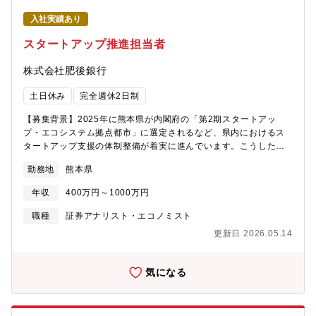
入社実績あり
スタートアップ推進担当者
株式会社肥後銀行
土日休み
完全週休2日制
【募集背景】2025年に熊本県が内閣府の「第2期スタートアッ
プ・エコシステム拠点都市」に選定されるなど、県内におけるス
タートアップ支援の体制整備が着実に進んでいます。こうした流
れを受け、当行でもスタートアップの発掘・成長支援を強化して
勤務地
熊本県
いくために、スピード感をもって取り組める人材を募集します。
スタートアップの発掘および成長支援に関する下記業務をご担当
年収
400万円～1000万円
いただきます。【具体的業務】■熊本県内における起業希望者の発
掘・育成支援■大学発シーズの探索ならびに事業化に向けた育成支
職種
証券アナリスト・エコノミスト
援■社会実装を志向する研究者への寄付制度「肥銀GAP資金制度」
更新日 2026.05.14
の企画・運営■スタートアップに対する事業支援（メンタリング、
実証実験支援 等)■各種スタートアップ関連イベント（ピッチコン
テスト等）の企画・運営■スタートアップ関連ファンドへの投資検
気になる
討業務