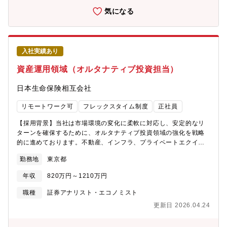
式会社に出向していただき、クレジット投資部にて下記の業務を
気になる
担当していただきます。・中長期的には資産運用部門でのジョブ
ローテーションを予定しております。ただし、資産運用部門のみ
ならず、希望や適性等に応じた幅広いキャリアパスもございま
す。＜業務例＞・社債発行体の信用力評価・社内レーティングの
入社実績あり
付与・証券化商品（CLO等）の信用力評価・社内レーティングの
付与・投資先企業のモニタリング・クレジット投資に係る社内外
資産運用領域（オルタナティブ投資担当）
レポーティング 【組織概要】・クレジット投資部：42名
（2025年4月現在）【求人の特徴・魅力】・幅広い運用資産に関
日本生命保険相互会社
して、高い専門性を身に付けることが可能であり、将来的に資産
運用領域で幅広いキャリア形成が可能です。【企業魅力】■安定し
リモートワーク可
フレックスタイム制度
正社員
た事業基盤 日系最大手の保険会社として、盤石な事業基盤を保
有。 更なる成長戦略として、国内保険市場の深耕、グループ事
【採用背景】当社は市場環境の変化に柔軟に対応し、安定的なリ
業の強化・多角化、 運用力強化・事業効率化に取り組んでお
ターンを確保するために、オルタナティブ投資領域の強化を戦略
り、更なる事業成長に向け、積極的な 中途採用を行っておりま
的に進めております。不動産、インフラ、プライベートエクイテ
す。■働きやすい環境・フレッシュアップデー（ノー残業でー）
ィ、プライベートクレジットなどのファンドにおける投資運用の
勤務地
東京都
や、 充実の休暇制度、フレックスタイム制度や在宅勤務等、
実務経験、当社オルタナティブ投資領域の拡大・高度化に貢献し
ライフスタイルを支える様々な制度がございます。※平均勤続年
たい意欲を持つ人材を募集しております。【職務概要】・入社初
年収
820万円～1210万円
数13.8年（男性17.2年/女性12.3年）■やりがいのある環境社内プ
期はニッセイアセットマネジメント株式会社に出向していただ
ロジェクトも多数動いており、若手が主担当を担うことも多く、
き、金融投資部にて下記の業務を担当していただきます。・中長
職種
証券アナリスト・エコノミスト
裁量を持ち取り組むことのできる環境です。
期的には資産運用部門でのジョブローテーションを予定しており
更新日 2026.04.24
ます。 ただし、資産運用部門のみならず、希望や適性等に応じ
た幅広いキャリアパスもございます。【業務例】・オルタナティ