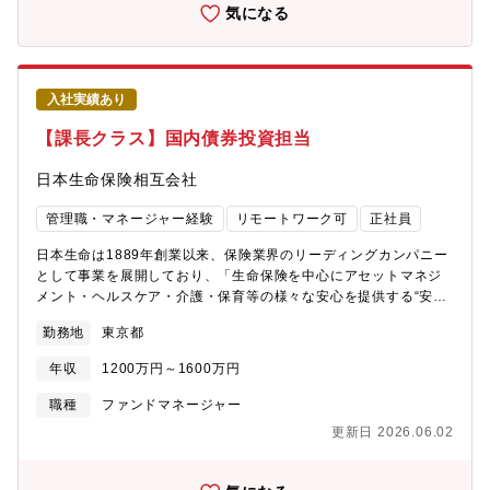
ブ資産（不動産、インフラ、プライベートエクイティ、プライベ
気になる
ートクレジットなど）やデリバティブを活用した仕組商品に関す
る市場調査、投資機会の発掘・投資方針の策定、関係者との調整
協議や報告業務、投資家（日本生命およびグループ会社等）への
レポーティング・運用者やファンドのデューデリジェンス、評
入社実績あり
価・選定およびモニタリング【組織概要】・金融投資部：40名
（2025年4月現在）【特徴・魅力】・生命保険という安定的な基
【課長クラス】国内債券投資担当
盤を持つ当社で、長期的視野に立った投資判断ができる環境があ
り、市場の短期変動に左右されない本質的な投資価値を追求でき
日本生命保険相互会社
ます・オルタナティブ投資戦略の構築から実行まで幅広い経験を
積むことができ、専門性を高めながらキャリア形成が可能です
管理職・マネージャー経験
リモートワーク可
正社員
日本生命は1889年創業以来、保険業界のリーディングカンパニー
として事業を展開しており、「生命保険を中心にアセットマネジ
メント・ヘルスケア・介護・保育等の様々な安心を提供する“安心
の多面体”としての企業グループ」を長期的に目指す企業像として
勤務地
東京都
掲げています。新中期経営計画（2024-2026）では、「中長期的
な成長角度の引き上げに向け、販売業績・新たな収益軸の拡大を
年収
1200万円～1600万円
加速し、グループ経営を強力に推進する3年間」と位置づけ、各戦
略を推進するにあたり、組織を強化しています。【業務内容】■採
職種
ファンドマネージャー
用背景・当社は、国内最大級の機関投資家として、長年にわたり
更新日 2026.06.02
安定した資産運用を実現してきた高い信頼性を持つ会社です。当
社におけるALM戦略の中核をなす国内債券は、金利の変動や経済
情勢の影響を大きく受けるため、専門的な知識と高度な分析力を