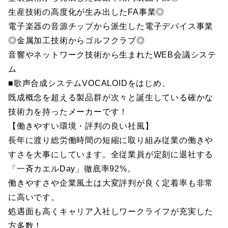
生産技術の高度化が生み出したFA事業◎
電子楽器の音源チップから派生した電子デバイス事業
◎金属加工技術からゴルフクラブ◎
音響やネットワーク技術から生まれたWEB会議システ
ム
■歌声合成システムVOCALOIDをはじめ、
既成概念を超える製品群が次々と誕生している確かな
技術力を持ったメーカーです！
【働きやすい環境・評判の良い社風】
長年に渡り総労働時間の短縮に取り組み従業の働きや
すさを大事にしています。全従業員が定刻に退社する
「一斉カエルDay」徹底率92%。
働きやすさや企業風土は大変評判が良く定着率も非常
に高いです。
処遇面も高くキャリア入社しワークライフが充実した
方多数！