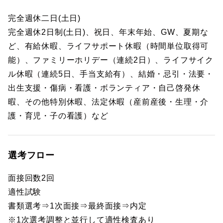
完全週休二日(土日)
完全週休2日制(土日)、祝日、年末年始、GW、夏期な
ど、有給休暇、ライフサポート休暇（時間単位取得可
能）、ファミリーホリデー（連続2日）、ライフサイク
ル休暇（連続5日、手当支給有）、結婚・忌引・法要・
出生支援・傷病・看護・ボランティア・自己啓発休
暇、その他特別休暇、法定休暇（産前産後・生理・介
護・育児・子の看護）など
選考フロー
面接回数2回
適性試験
書類選考⇒1次面接⇒最終面接⇒内定
※1次選考調整と並行して適性検査あり