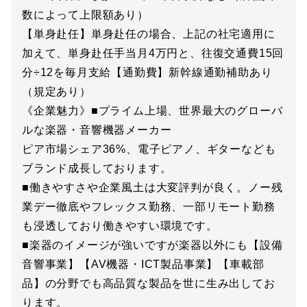
数によって上限額あり）
【単身赴任】単身赴任の場合、上記の社宅適用に
加えて、単身赴任手当月4万円と、往復交通費15回
分÷12を毎月支給【通勤費】新幹線通勤補助あり
（規定あり）
《企業魅力》■プライム上場、世界最大のグローバ
ルな楽器・音響機器メーカー
ピア市場シェア36%、電子ピアノ、ギターなども
ブランド成長しております。
■働きやすさや企業風土は大変評判が良く。ノー残
業デー徹底やフレックス勤務、一部リモート勤務
も浸透しており働きやすい環境です。
■楽器のイメージが強いですが楽器以外にも【設備
音響事業】【AV機器・ICT製品事業】【車載部
品】の分野でも高品質な製品を世に生み出してお
ります。