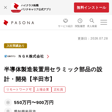
ハイクラス転職
無料インストール
パソナキャリア公式アプリ
サービス紹介
閲覧履歴
求人検索
更新日：2026.07.28
入社実績あり
ＮＧＫ株式会社
半導体製造装置用セラミック部品の設
計・開発【半田市】
リモートワーク可
上場企業
正社員
550万円〜900万円
愛知県半田市