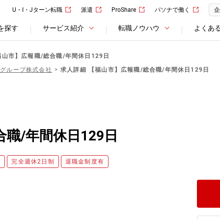
U・I・Jターン転職
派遣
ProShare
パソナで働く
企
を探す
サービス紹介
転職ノウハウ
よくあ
福山市】広報職/総合職/年間休日129日
石グループ株式会社
求人詳細 【福山市】広報職/総合職/年間休日129日
職/年間休日129日
み
完全週休2日制
退職金制度有