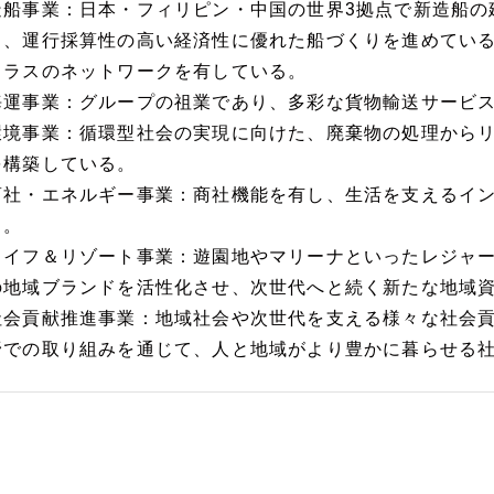
造船事業：日本・フィリピン・中国の世界3拠点で新造船の
く、運行採算性の高い経済性に優れた船づくりを進めてい
クラスのネットワークを有している。
海運事業：グループの祖業であり、多彩な貨物輸送サービ
環境事業：循環型社会の実現に向けた、廃棄物の処理から
を構築している。
商社・エネルギー事業：商社機能を有し、生活を支えるイ
る。
ライフ＆リゾート事業：遊園地やマリーナといったレジャ
の地域ブランドを活性化させ、次世代へと続く新たな地域
社会貢献推進事業：地域社会や次世代を支える様々な社会
野での取り組みを通じて、人と地域がより豊かに暮らせる