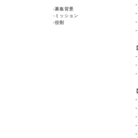
-募集背景
-ミッション
-役割
【