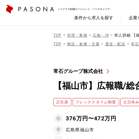
ハイクラス転職エージェント「パソナキャリア」
条件から求人を探す
企業
TOP
管理・事務
広報・IR
求人詳細 【
TOP
物流・倉庫・交通
運送・配送
常
常石グループ株式会社
【福山市】広報職/総合
正社員
フレックスタイム制度
土日休
376万円〜472万円
広島県福山市