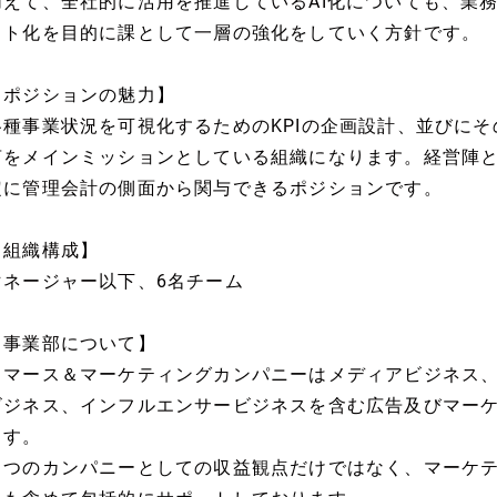
加えて、全社的に活用を推進しているAI化についても、業
ット化を目的に課として一層の強化をしていく方針です。
【ポジションの魅力】
各種事業状況を可視化するためのKPIの企画設計、並びに
言をメインミッションとしている組織になります。経営陣
定に管理会計の側面から関与できるポジションです。
【組織構成】
マネージャー以下、6名チーム
【事業部について】
コマース＆マーケティングカンパニーはメディアビジネス
ビジネス、インフルエンサービジネスを含む広告及びマー
ます。
１つのカンパニーとしての収益観点だけではなく、マーケ