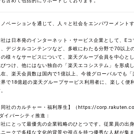
告も含めて包括的にサポートしております。
イノベーションを通じて、人々と社会をエンパワーメント
同社は日本発のインターネット・サービス企業として、Eコマー
ク、デジタルコンテンツなど、多岐にわたる分野で70以上
らの様々なサービスについて、楽天グループ会員を中心と
結びつけ、他にはない独自の「楽天エコシステム」を形成
現在、楽天会員数は国内で1億以上、今後グローバルでも「
世界で18億超の楽天グループサービス利用者に、楽しく便
す。
同社のカルチャー・福利厚生】（https://corp.rakuten.co.j
■ダイバーシティ推進：
同社にとって最優先の企業戦略のひとつです。従業員の出身
ユニークで多様な文化的背景や視点を持つ優秀な人材が集