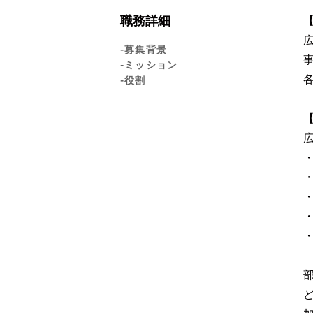
職務詳細
-募集背景
-ミッション
-役割