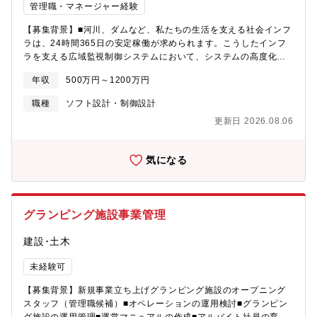
管理職・マネージャー経験
【募集背景】■河川、ダムなど、私たちの生活を支える社会インフ
ラは、24時間365日の安定稼働が求められます。こうしたインフ
ラを支える広域監視制御システムにおいて、システムの高度化・
多様化が進む中、より堅牢で柔軟なソフトウェアの設計・開発が
年収
500万円～1200万円
不可欠となっています。現在、既存システムの機能強化や次世代
インフラ対応に向け、ソフトウェア開発体制の強化を図ってお
職種
ソフト設計・制御設計
り、新たな仲間を募集しています。【業務内容】■社会インフラ分
更新日 2026.08.06
野における広域監視制御システムのソフトウェア設計・開発・評
価を担当していただきます。高信頼性が求められるミッションク
リティカルな領域であり、要件定義から保守まで、システム全体
気になる
に関わる業務に携わることができます。【具体的には…】システ
ム設計にて決定される機能、諸元、画面仕様等に基づいて下記の
作業を実施。■監視制御システムに関するソフトウェア設計（基本
設計、詳細設計）■各種制御機器との通信インタフェース開発■ユ
グランピング施設事業管理
ーザーインタフェースや操作画面の開発■システムテスト、運用テ
ストの実施■導入支援、保守対応、性能改善業務■顧客や社内関係
建設･土木
部署との調整・打ち合わせ【使用言語、環境、ツール、資格等】■
開発言語C、C++、C#、Java、Python（プロジェクトにより異な
未経験可
ります）■開発環境Windows / Linux仮想環境（VMware等）、リ
アルタイムOS環境■使用ツールVisual Studio、EclipseGit、
【募集背景】新規事業立ち上げグランピング施設のオープニング
Redmineなどの構成・課題管理ツールDocker、Jenkins 等を用い
スタッフ（管理職候補）■オペレーションの運用検討■グランピン
た自動化環境の構築経験があれば尚可【配属部門】■社会システム