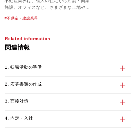
不動産業界は、個人の住宅から店舗・商業
施設、オフィスなど、さまざまな土地や建
物を取り扱っています。不動産業界の物件
不動産・建設業界
単価は高く、必然的に大きな案件を扱うこ
とにもなるため、やりがいや達成感を感じ
やすいのが特徴のひとつです。なかには転
Related information
職で不動産業界を目指すにあたって、仕事
関連情報
内容や必要なスキルを正しく知っておきた
いという方も多いかもしれません。 この
記事では、不動産業界を目指す方に向け
1. 転職活動の準備
て、業界の特徴や主な仕事内容、不動産業
界で働くメリット・デメリット、活かせる
資格とスキル、転職活動のポイントを紹介
2. 応募書類の作成
します。
3. 面接対策
4. 内定・入社