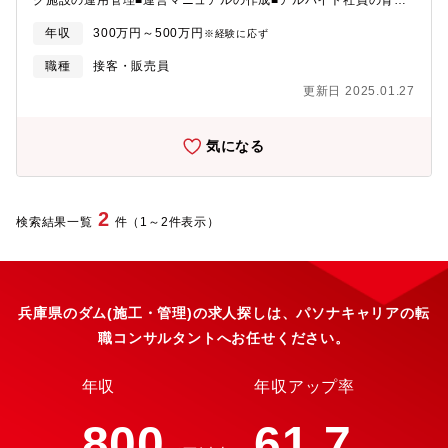
グ施設の運用管理■運営マニュアルの作成■アルバイト社員の育
第二部 システム設計課【配属先ミッション】■社会システム第二
成・フォロー■予約管理、接客など※入社時期によっては、オープ
部技術による社会課題の解決と次世代社会作りへの貢献。～ 高齢
年収
300万円～500万円
※経験に応ず
ン前のオペレーションの検討から携わっていただくこともありま
化・人口減少・グローバル化社会における安全・安心・快適・省
す。【開業時期】2024年8月プレオープン予定【グランピング施
職種
接客・販売員
エネの実現と気候変動下の激甚災害から命と財産を守る～■システ
設について】施設内容イメージ:淡路島唯一の硫黄泉、ダムの底か
ム設計課広域監視制御システムの受注工事のうち、ソフトウェア
更新日 2025.01.27
ら探しあてた源泉を活用したグランピング施設とオートキャンプ
設計製作。またソフトウェア共通化・標準化開発。特にソフトウ
場、サウナ、農業体験など(変更の範囲)変更なし
ェアアーキテクチャ設計。【業務の魅力】■社会貢献性の高さ：自
分の技術がインフラを通じて、日々の「当たり前の生活」を支え
気になる
ているという大きな誇りが持てます。■高信頼性システムの醍醐
味：失敗が許されない環境だからこそ、堅牢で完成度の高いシス
テムを構築する責任と達成感があります。■大規模プロジェクトに
2
関われる：数十人規模のチームで進める開発や、国内外のインフ
検索結果一覧
件（1～2件表示）
ラ整備に貢献できるチャンスがあります。■安定と成長のバラン
ス：社会に不可欠な業務でありながら、クラウドやAI連携など新
技術にも積極的にチャレンジできる環境です。■長期的なキャリア
形成：設計、開発、導入、保守と幅広いフェーズを経験でき、着
兵庫県のダム(施工・管理)の求人探しは、パソナキャリアの転
実な成長が可能です。【製品やサービスの強み】■当社のシステム
開発は、社会インフラという高い信頼性が求められる分野で、上
職コンサルタントへお任せください。
流から深く関われるやりがいと、腰を据えてスキルを磨ける安心
感。技術の幅を広げながら、長期的な視点で“技術者としての価
年収
年収アップ率
値”を高めていけるフィールドです。【キャリアステップのイメー
ジ】■1～2年程度、広域監視制御システムの改造案件または小規模
800
61.7
案件を担当いただく。■大規模新規案件または標準化開発へに設計