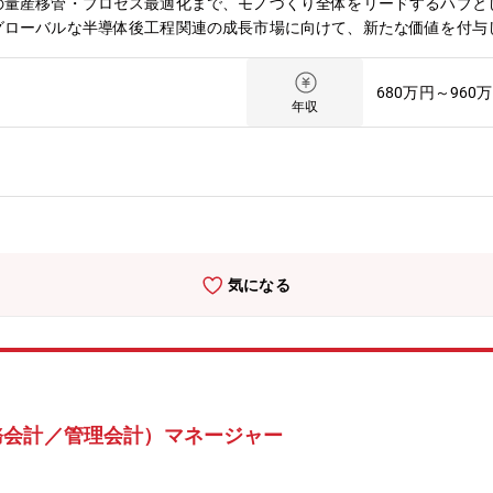
の量産移管・プロセス最適化まで、モノづくり全体をリードするハブと
グローバルな半導体後工程関連の成長市場に向けて、新たな価値を付与
ルム・シート研究所 研究部【組織構成】合計５４名所長１名、部長１
ュニケーションが多く、相談しやすい環境でざっくばらんに話が出来る
680万円～960
がいのある部署。社員同士が仕事以外でも共通の趣味などを通し、交流
年収
、半導体プロセス材料開発リーダーとしての活躍を期待する。（研究開
野に入れる）【働き方】〇残業：平均10～20時間程度〇出張：有り 
ますが、将来的に国内外の拠点への転勤の可能性があります。転勤は自
しい発展を遂げる半導体技術を支えるキーマテリアル開発に携わり、材
スの発展に寄与することができる。また、粘着剤の組成・配合設計、高
顧客ニーズを起点に、チームで連携しながら量産移管まで一貫して関わ
大変さ、やりがい】社内外の有識者と会話をしながら最新動向を学び、
気になる
産化される喜びを感じることができる
務会計／管理会計）マネージャー