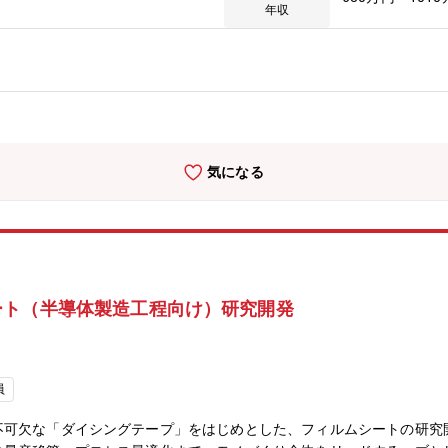
約20時間／月〇出張：あり （1回/月程度、主に国内）〇転勤：当
年収
け開発検討に取り組んでいただきます。将来的には関連部門、および他
、製品形状や成形工法を含めた提案ができる。エポキシ樹脂成形材料の
化テーマに関与できる。【仕事上の難しさ、大変さ】新製品に対する当
気になる
ート（半導体製造工程向け）研究開発
員
不可欠な「ダイシングテープ」をはじめとした、フィルムシートの研究