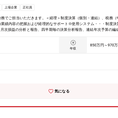
上場企業
正社員
兼務でご担当いただきます。＜経理＞制度決算（個別・連結）、税務（
内容の把握および経理的なサポート※使用システム・・・制度決算（Diva 
算＞連結月次損益の分析と報告、四半期毎の決算分析報告、連結年次予算の
る投資効果測定と経理所見作成、火災保険等のグローバルスキーム構築
的なサポート【勤務地について】入社して3カ月程度は本社で研修の上
850万円～970
希望により５年以上も可、なお東莞では会社隣接の日本人寮に入居）
年収
作成ルールに沿って会社の業績を適正に把握し、経営層および社外のス
期および年次業績分析を通して会社の業績上の課題を洗い出し、経営層
編成し、計画に対する実績進捗状況を管理し、計画達成に向けた各種提
予算部＞6名 部長1名、管理職2名、部員3名≪部署の雰囲気／その他
自分の担当業務を持ち、分担業務のローテーションも考えられている。
採用される風通しのよさがある。・業務繁忙期には余力ある先輩・同僚
社には上記部署以外に本部付に3名、財務部に9名が在籍。国内外事業
気になる
決算または税務担当者としての経験を積んだ後、その働きぶりによって
来、国内事業所や国内外関係会社の経理部門の責任者としての活躍を期
前後、予算：閑散期 月１０時間程度、繁忙期(四半期決算と予算) 月３
宜。〇転勤：有り（国内外関連部署）【仕事のやりがい】＜経理＞とり
響することから、責任とともに大きなやりがいのある仕事でもある。国