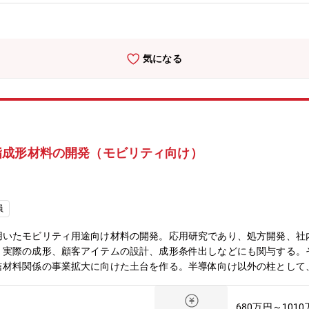
だける方を歓迎します。「人と関わることが好き」「責任ある仕事に挑
の方は、ぜひご応募ください。■職務の特色当社は、低レベル放射性廃
テクノロジーとした処理設備を複数保有しています。同分野では国内ト
な廃棄物処理ニーズに応える中核メーカーとして、社会的責任を果たし
気になる
向にあり、それに伴い焼却・溶融・圧縮といった処理設備の需要も高ま
盤を築いており、今後も持続的な成長が見込まれています。業務の魅力
ーとして、誇りを持って業務に取り組むことができます。処理設備全体
整を行いながら、主体的に設計業務に取り組むことができるため、技術
トに携わることで、設計から現場試運転までの一連の業務を経験できる
野で、専門性を活かしながら成長したい方にとって、当社は非常にやり
脂成形材料の開発（モビリティ向け）
る低レベル放射性廃棄物処理設備プラントにおいて、設計から現場試運
）、機械設計、電気・計装設計など各設計者が協力してプロジェクトを
者は、設備の構想段階から現地での立ち上げまで携わることで、高度な
ョンです。当社の低レベル放射性廃棄物処理設備は、セラミックフィル
員
、廃棄物の処理を可能にしています。特に竪型円筒炉は、全国すべての
発電所で発生する可燃物や不燃物などのさまざまな廃棄物に対応するた
用いたモビリティ用途向け材料の開発。応用研究であり、処方開発、社
り、処理対象物に合った設備の提案が可能です。「機械設計」のご経験
。実際の成形、顧客アイテムの設計、成形条件出しなどにも関与する。
る方を募集しております。
信材料関係の事業拡大に向けた土台を作る。半導体向け以外の柱として
部 ＜静岡＞【組織構成】国内研究所 105名（所長1、管理社員40、
は5名程度。ベテランが在籍。＜雰囲気＞社内外とのコミュニケーショ
680万円～101