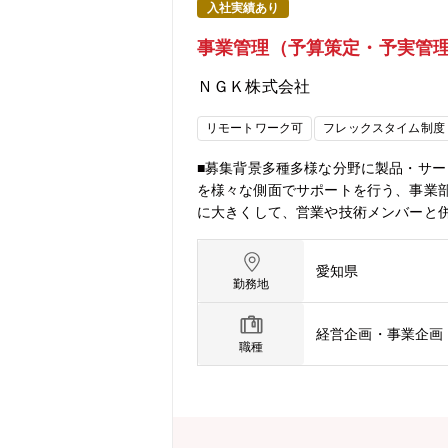
入社実績あり
事業管理（予算策定・予実管
ＮＧＫ株式会社
リモートワーク可
フレックスタイム制度
■募集背景多種多様な分野に製品・サー
を様々な側面でサポートを行う、事業
に大きくして、営業や技術メンバーと
いコミュニケーション能力のある即戦
もとにした改善やよりビジネス大きく
愛知県
ことが多く、社内の人脈を幅広く作れ
勤務地
広がります。当事業部は電子・化学・
品を製造する加熱装置や、化学品を扱
経営企画・事業企画
おります。各業界でのニッチトップを
職種
要※上記職務の特色と同様参考：https://ww
理と分析・営業、技術メンバーからの