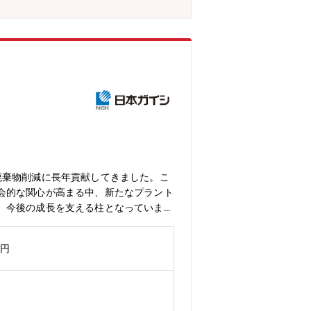
廃棄物削減に長年貢献してきました。こ
会的な関心が高まる中、新たなプラント
、今後の成長を支える柱となっていま
活かしたい方はもちろん、社会に貢献で
作業着やウエスなど、施設の維持・管理
万円
に従事する方々は「電離放射線障害防止
ます。■求める人物像当社では、お客様
を求めています。プロジェクトを円滑に
も臆することなく、粘り強く取り組める