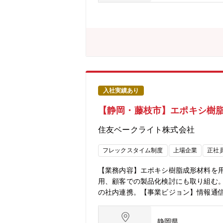
方、そして即戦力として活躍していた
やりがいを感じる」そんな思いをお持ち
を持ち、高性能セラミック製品をキー
中はもちろん、廃炉後も継続する多様
発電所から排出される廃棄物は増加傾
確に対応することで、安定した事業基
け廃棄物処理設備のほぼ唯一のメーカ
が多く、設計担当として顧客と直接調
また、新設プラントの建設プロジェク
入社実績あり
きく寄与します。社会貢献性の高い分
【静岡・藤枝市】エポキシ樹
の原子力発電所向けに新たに建設され
ェクト設計、プロセス設計（系統設計
住友ベークライト株式会社
るのは「機械設計者」です。機械設計
技術者として大きく成長できるポジシ
フレックスタイム制度
上場企業
正社
応用し、放射性物質を外部に出さずに
動実績を誇っています。また、原子力
【業務内容】エポキシ樹脂成形材料を
設備の豊富なラインアップを有してお
用、顧客での製品化検討にも取り組む
プの設備の設計に取り組んでいただけ
の社内連携。【事業ビジョン】情報通
【配属部署】情報通信材料研究所 研究
外含め300名程度＊勤務地となる静岡
静岡県