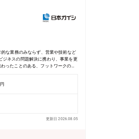
常的な業務のみならず、営業や技術など
ビジネスの問題解決に携わり、事業を更
携わったことのある、フットワークの軽
かの系列担当として、予実管理・分析を
（財務・人事・法務など）と連携を取る
万円
ができ、ビジネスパーソンとしての幅も
を行っております。具体的には、電子部
水設備などの装置やサービスを提供して
産業分野に提供しています。■職務の概
■業務の詳細・製品系列の予算作成・製品系列の実績管
更新日 2026.08.05
対応