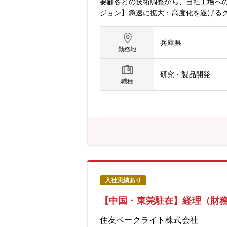
要顧客との技術調整から、自社工場へ
ジョン】急速に拡大・高度化を遂げる
れしさを創造する。【配属部署】フィ
２名）＜部署の雰囲気＞社内外とのコミ
兵庫県
技術色が強く、新製品を開発するやり
勤務地
事業拡大による増員【キャリア】将来
マネジメントや他部門との連携なども視
研究・製品開発
勤：当面は尼崎事業所での勤務となり
職種
【身につくスキル・やりがい】目覚ま
セスが実用化されるなど半導体プロセ
なくグローバルな調整力、 国内外の
する総合力が身に付きます。【仕事の
められるが、自分が設計したものが量
入社実績あり
【中国・東莞駐在】経理（財
住友ベークライト株式会社