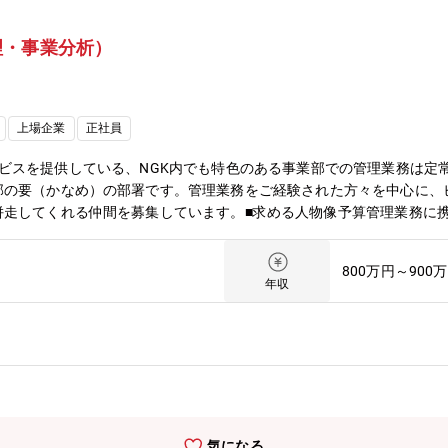
理・事業分析）
上場企業
正社員
ビスを提供している、NGK内でも特色のある事業部での管理業務は定
部の要（かなめ）の部署です。管理業務をご経験された方々を中心に、
併走してくれる仲間を募集しています。■求める人物像予算管理業務に
力を求めています。■職務の特色事業部を構成する4製品系列のいずれ
するためのサポートがミッションです。事業部内のみならず、本社部門
800万円～900
ることができます。また、人脈のみならず幅広い知識・経験を積むこと
年収
医薬など幅広い産業分野に各種装置・サービスを提供するビジネス展開
う耐蝕機器製品、また、医薬（薬）を製造するために必須となる医薬用
目指し、最先端のモノづくりや社会の環境ニーズに応える製品を幅広い
w.ngk.co.jp/product/search-business/industrial/
各種対応（人事、総務、財務、法務関連）・本社部門からの依頼事項の
気になる