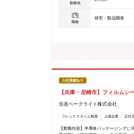
員補充のため。【働き方】〇残業：平均
勤務地
能性あり）【キャリア】モビリティ向
事上のやりがい】材料開発だけでなく
研究・製品開発
術も身につく。新規用途開発や高機能
職種
モノづくりの難しさ。
入社実績あり
【兵庫・尼崎市】フィルムシ
住友ベークライト株式会社
フレックスタイム制度
上場企業
正社
【業務内容】半導体パッケージングに