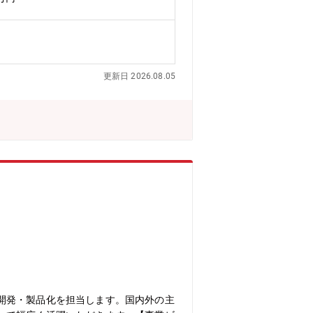
面は無し（将来的には国内外の転勤の可
部門への異動の可能性があります。【仕
専門性を深めながら、応用技術、成形技
社材の適用、他工法との差別化。成形、
更新日 2026.08.05
開発・製品化を担当します。国内外の主