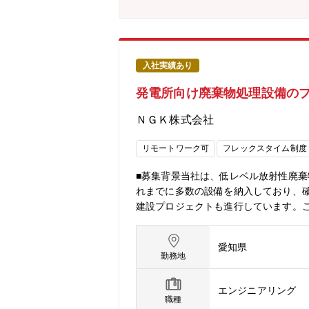
入社実績あり
発電所向け廃棄物処理設備の
ＮＧＫ株式会社
リモートワーク可
フレックスタイム制度
■募集背景当社は、低レベル放射性廃
れまでに多数の設備を納入しており、
建設プロジェクトも進行しています。
す。現在、こうしたプロジェクトを共
きる仕事に挑戦したい方も歓迎いたし
愛知県
に伴って生じる廃棄物を指します。こ
勤務地
規則」に基づいて厳格に管理されてい
や協力会社など社外の関係者とも積極
エンジニアリング
進めるためには、関係者との信頼関係
職種