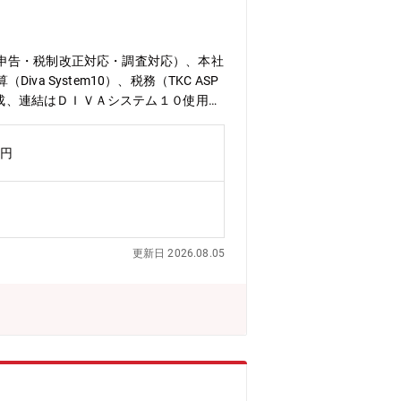
申告・税制改正対応・調査対応）、本社
System10）、税務（TKC ASP
編成、連結はＤＩＶＡシステム１０使用、
と内容見直しと更新、担当する各子会
、中国広東省東莞の子会社の経理財務責
万円
【配属部署】経理企画本部 経理部 兼
テークホルダーに対し必要な財務情報を
に対し改善提言を行う。・会社の事業方
言を行う。【組織構成】＜経理部＞11
≫・社内および関係会社、監査法人とは
更新日 2026.08.05
・改善提案や新たな業務アイデアがあれ
がサポートして全体として遅れが出ない
所を含め、現在12名のキャリア採用者
将来は海外あるいは国内拠点の経理マネ
待する【働き方】〇残業 経理：平均３
０～４０時間〇出張：香港地区に月2日程
まとめた決算数値は企業活動の最終成果
内の会計基準・税務だけでなく、国際会