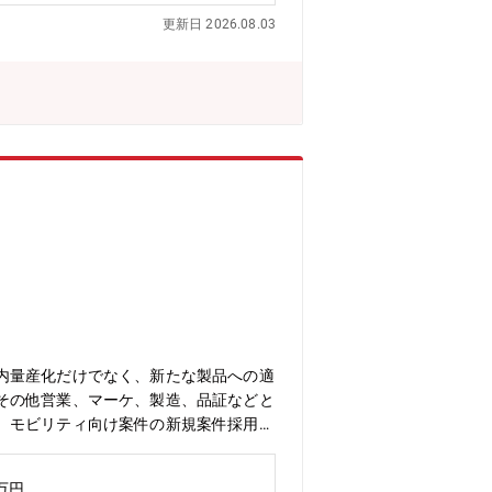
戦したい」「チームで成果を出すことに
更新日 2026.08.03
棄物処理分野において40年以上の実績
ップシェアを誇り、原子力発電所の稼働
ています。今後、全国で廃炉が進む中、
っています。当社はこれらのニーズに的
は多岐にわたります。まず、国内原発向
を取扱うため、幅広い技術に触れる機会
者としての成長を実感できる環境です。
点も、技術者としてのスキルアップに大
がいのある職場です。■職務の概要全国
転までを一貫して対応しており、プロジ
進めます。その中で、今回募集をしてい
専門知識と実践的な技術力を習得でき、
ターなどの長年培ったセラミック技術を
原子力発電所に納入されており、高い稼
め、当社は、低レベル放射性廃棄物処理
内量産化だけでなく、新たな製品への適
を活かしつつ、当社の豊富なラインアッ
その他営業、マーケ、製造、品証などと
、モビリティ向け案件の新規案件採用。
一般研究員30、研究補助員等34） 海
ンが多く、明るい雰囲気【募集背景】欠
0万円