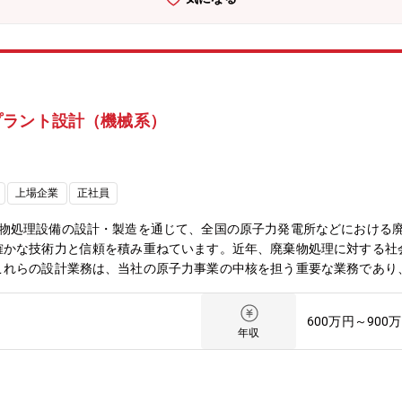
プラント設計（機械系）
上場企業
正社員
棄物処理設備の設計・製造を通じて、全国の原子力発電所などにおける
確かな技術力と信頼を積み重ねています。近年、廃棄物処理に対する社
これらの設計業務は、当社の原子力事業の中核を担う重要な業務であり
に推進していただける新しい仲間を募集しています。これまでの経験を
ます。※低レベル放射性廃棄物とは、原子力発電所内の作業で発生する
600万円～900
れらは原子力事業者の責任のもとで適切に処分が進められており、作業
年収
ます。安全性が確保された環境で、安心して業務に取り組んでいただけ
的にコミュニケーションを取りながら、前向きに業務を進めていける方
の構築や、状況に応じた柔軟な対応力が欠かせません。そうした場面で