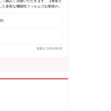
して幅広く活躍いただきます。【事業ビ
した多彩な機能性フィルムでお客様のう
名、管理職２５名を含む （女性合計１
。また、20～50代の幅広い年齢層で
万円
がある親しみやすい職場。【募集背景】
発の専門性を深めつつ、将来的なチーム
（2～6回/年程度 国内・海外）〇転
己申告制度により希望を考慮します。
料開発に留まらず、自身が提案するプロ
更新日 2026.08.05
分子材料の高度な評価・解析技術だけで
ることで、個々のプロジェクトをリード
お客様のお困りごとを解決することが求