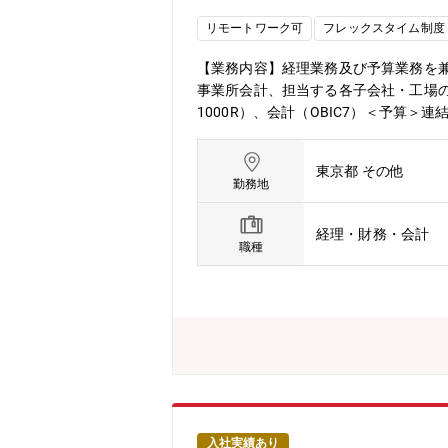
リモートワーク可
フレックスタイム制度
【業務内容】経理業務及び予算業務を
事業所会計、担当する各子会社・工場の業績
1000R）、会計（OBIC7）＜予
主要設備投資案件の認可手続きにおけ
社・工場の業績内容の把握および経理
東京都 その他
任者として５年程度勤務予定。（本人
勤務地
予算部【組織ミッション】・財務諸表
タイムリーに提供する。・月次、四半
経理・財務・会計
針に沿った年次予算などの経営計画を
職種
名 部長1名、管理職2名、部員8名＜
コミュニケーションが多く、若くても
ば上司に直接提案し、内容が良ければ
様、チームとして仕事をしている。・本
が経理部門で活躍中。【キャリア】・
ージャーとしての活躍を期待する・将
０時間前後/月、繁忙期は４０時間/月
度あり。その他、近郊への外勤など適
であり、当社の社会における評価に影
入社実績あり