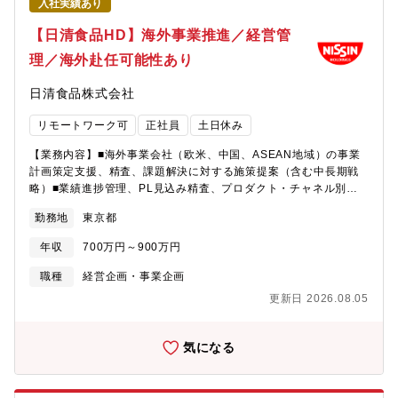
入社実績あり
の整理、会議体設計、意思決定プロセス設計・KPI設計（在庫回
転、欠品率、納期遵守 等）・需要計画／供給計画の統合プロセス
【日清食品HD】海外事業推進／経営管
設計（販売・生産・調達・物流の整合）・PSI運用の設計・標準
理／海外赴任可能性あり
化・計画パラメータ（リードタイム・安全在庫・ロット等）の整
備方針策定・ステークホルダー調整（営業／生産／調達／物流／
日清食品株式会社
経営層）と定着推進・（必要に応じて）計画系システム（APS／
需給計画／ERP等）の要件整理・連携方針策定【このポジション
リモートワーク可
正社員
土日休み
の特徴／魅力】① 需給難易度が高く、S&OPの成果が事業に直結
食品特有の需要変動、SKUの多さ、賞味期限制約などがあり、在
【業務内容】■海外事業会社（欧米、中国、ASEAN地域）の事業
庫削減や欠品改善といった成果が明確に見える環境です。② 「こ
計画策定支援、精査、課題解決に対する施策提案（含む中長期戦
れから作るフェーズ」に関与できる既存の完成された仕組みでは
略）■業績進捗管理、PL見込み精査、プロダクト・チャネル別な
なく、会議体・KPI・意思決定プロセスを含めたS&OPの設計・導
どPL分析、経営課題トピックの情報収集と分析、市場データ分析
入フェーズに携われます。③ 経営に近い意思決定基盤づくり需給
勤務地
東京都
と施策提案■長期課題、地域横断課題、非即席めん事業の海外展開
の意思決定は売上・利益・キャッシュに直結しており、SCM領域
の企画・推進、およびジョイントベンチャー事業に対する施策提
にとどまらず経営判断に影響を与える役割です。④ 設計から定着
年収
700万円～900万円
案と課題解決■ホールディングス-海外事業間の会議運営、アドミ
まで一貫して担う経験現場と経営双方に関わり、仕組み構築だけ
ン業務■ホールディングス窓口としての部門間とりまとめ業務≪本
職種
経営企画・事業企画
でなく実運用への落とし込み・定着までリードできる環境です。
ポジションの魅力≫・日清食品ホールディングスの中長期成長戦
【組織構成】SCM部長＋シニアEX1名└物流管理チーム└生販管理
更新日 2026.08.05
略の柱である海外事業成長支援の中心的役割を担うポジションで
チーム※本ポジションはEXとして、既存組織を横断しながら全体
す。・前職での海外業務経験や事業企画、事業推進業務、経営管
最適の視点で需給プロセスを設計・推進いただきます。
理、事業管理業務の経験やスキルを活かし、スピード感を持って
気になる
関係者をリードすることが期待されます。・当部では海外人材の
育成も行っており、将来的に海外事業会社へ赴任する機会もあり
ます。・意思決定権者とコミュニケーション機会をつくり、ビジ