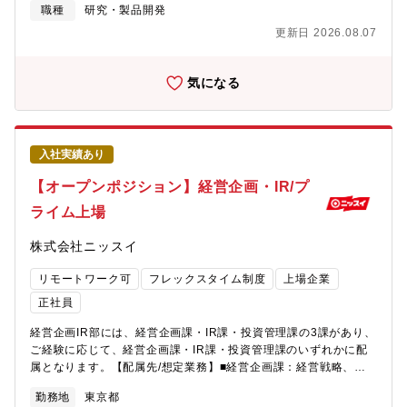
化までは、1～2ヶ月程度で月に30点アイテム化されています。
職種
研究・製品開発
【顧客】製麺メーカー、飲食チェーン、コンビニ、その他飲食店
更新日 2026.08.07
など
気になる
入社実績あり
【オープンポジション】経営企画・IR/プ
ライム上場
株式会社ニッスイ
リモートワーク可
フレックスタイム制度
上場企業
正社員
経営企画IR部には、経営企画課・IR課・投資管理課の3課があり、
ご経験に応じて、経営企画課・IR課・投資管理課のいずれかに配
属となります。【配属先/想定業務】■経営企画課：経営戦略、中
期経営計画、年度予算等の企画・立案、各種経営会議体の運営■IR
勤務地
東京都
課：機関投資家向けIR業務、東証開示業務、有価証券報告書等金