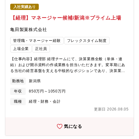
ネスの温度感を強く感じたい方にマッチするポジションです。★
入社実績あり
ＷＬＢの取れる環境です（現在当社では6割出社、4割在宅勤務と
しております。フルフレックスで自由度も高いです）【雇用条
【経理】マネージャー候補/新潟※プライム上場
件】■在籍企業 日清食品株式会社■所属企業 日清食品
ホールディングス株式会社（出向）
亀田製菓株式会社
管理職・マネージャー経験
フレックスタイム制度
上場企業
正社員
【仕事内容】経理部 経理チームにて、決算業務全般（単体・連
結）および開示資料の作成業務を担当いただきます。変革期にあ
る当社の経営基盤を支える中核的なポジションであり、決算業務
全般（単体・連結）および開示資料の作成業務担当を募集致しま
勤務地
新潟県
す。具体的には以下の業務を想定しています：・月次・四半期・
年次決算業務（単体・連結）・国内外グループ会社からの決算デ
年収
850万円～1050万円
ータ収集・レビュー・問い合わせ対応、連結財務諸表の作成・決
算短信・有価証券報告書などの開示資料作成・監査法人対応・部
職種
経理・財務・会計
下マネジメント※ご本人のご経験・スキルに応じて、担当領域を
更新日 2026.08.05
柔軟に決定いたします。? ご自身のスキル・キャリアパスに応じ
て、単体から連結、開示業務に至るまで、上場企業経理の実務全
般を幅広く経験できるポジションです。? プライム市場上場企業
気になる
としての決算・開示対応を通じて、経理パーソンとしての専門性
を高めることが可能です? グローバル展開が加速する中で、海外