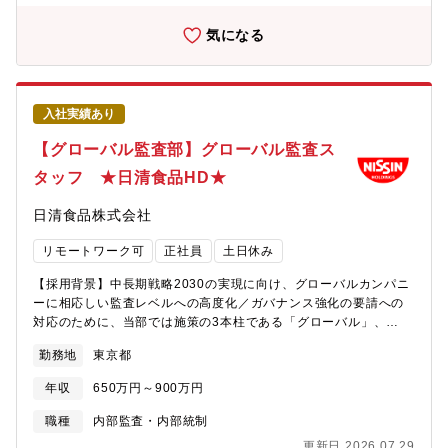
気になる
入社実績あり
【グローバル監査部】グローバル監査ス
タッフ ★日清食品HD★
日清食品株式会社
リモートワーク可
正社員
土日休み
【採用背景】中長期戦略2030の実現に向け、グローバルカンパニ
ーに相応しい監査レベルへの高度化／ガバナンス強化の要請への
対応のために、当部では施策の3本柱である「グローバル」、
「DX」、「ダイバシティ」を推進しています。その中で、海外監
勤務地
東京都
査要員や種々の資格を持った専門性の高い人材の確保が急務であ
り、グループ全体の内部統制を担保するため、要員を確保したい
年収
650万円～900万円
と考えております。現在内部監査部の人員は13名中8名がキャリア
入社でなじみやすい環境です。受入後の教育にも力を入れてお
職種
内部監査・内部統制
り、資格取得から監査実施におけるOJTにおいてもサポート対応
更新日 2026.07.29