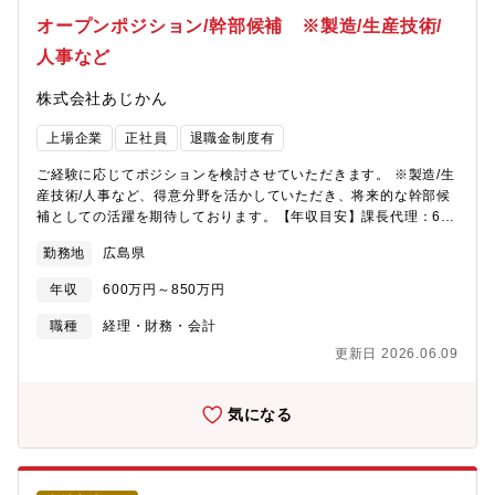
オープンポジション/幹部候補 ※製造/生産技術/
人事など
株式会社あじかん
上場企業
正社員
退職金制度有
ご経験に応じてポジションを検討させていただきます。 ※製造/生
産技術/人事など、得意分野を活かしていただき、将来的な幹部候
補としての活躍を期待しております。【年収目安】課長代理：600
～650万 課長：700～750万次長：800～850万部長：900～950
勤務地
広島県
万
年収
600万円～850万円
職種
経理・財務・会計
更新日 2026.06.09
気になる