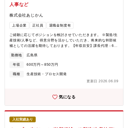
人事など
株式会社あじかん
上場企業
正社員
退職金制度有
ご経験に応じてポジションを検討させていただきます。 ※製造/生
産技術/人事など、得意分野を活かしていただき、将来的な幹部候
補としての活躍を期待しております。【年収目安】課長代理：600
～650万 課長：700～750万次長：800～850万部長：900～950
勤務地
広島県
万
年収
600万円～850万円
職種
生産技術・プロセス開発
更新日 2026.06.09
気になる
入社実績あり