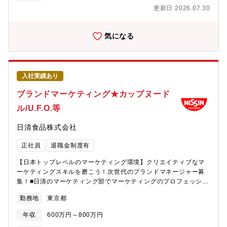
および法令等調査・国内外競合他社の動向把握・海外拠点の売上
更新日 2026.07.30
管理・海外拠点の人材マネジメント【駐在予定時期】・入社~最短
2年間：本社新潟県柏崎市にて勤務⇒新潟本社にて国際部国際営業
課に所属し、他部門との連携も深めていただきます。・2年目以降
気になる
~：アメリカ拠点での駐在の可能性あり【組織構成】駐在員2名、
現地スタッフ数名
入社実績あり
ブランドマーケティング★カップヌード
ル/U.F.O.等
日清食品株式会社
正社員
退職金制度有
【日本トップレベルのマーケティング環境】クリエイティブなマ
ーケティングスキルを磨こう！次世代のブランドマネージャー募
集！■日清のマーケティング部でマーケティングのプロフェッショ
ナルにプロマーケターが選ぶ「マーケティングを見習いたい国内
勤務地
東京都
企業」第1位！※世界初のインスタントラーメン「チキンラーメ
ン」や「カップヌードル」「どん兵衛」「U.F.O.」など、誰もが
年収
600万円～800万円
知る即席めんブランドをさらに拡大させる活躍を期待します。日