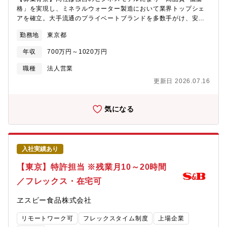
を維持しております。創業70年以上が経過し、積み重ねてきた確
格」を実現し、ミネラルウォーター製造において業界トップシェ
かな実績やノウハウがある一方、過去に執着しない自由な社内風
アを確立。大手流通のプライベートブランドを多数手がけ、安定
土があります。縦割りの組織運営ではなく、変化へのスピーディ
的な成長を続けています。今後さらなる販売網拡大・新規領域の
ーな対応や行動力を重視してきた当社だからこそ、「安全安心な
勤務地
東京都
開拓を推進すべく、東日本営業部の中核を担う「営業部長クラ
商品の提供」と増加する需要に応える「Max生産・Max販売」を
ス」をお迎えします。【ミッション/業務内容】東日本エリアの営
両立させることが出来ています。【働き方/福利厚生】■中途採用
年収
700万円～1020万円
業責任者として、大手小売・量販店との関係構築および売上拡大
者が9割以上(年齢や入社年次に関係なく、活躍できるフィールド
をリードいただきます。単なる営業にとどまらず、戦略立案～顧
職種
法人営業
有)■4年連続ベースアップ2023年4月には13,000円/月、2024年4
客深耕～新規開拓までを担う裁量の大きいポジションです。・大
月には14,000円/月、2025年4月には15,000円/月、2026年4月に
更新日 2026.07.16
手量販店・GMS・スーパー各社との中長期的な関係構築・既存取
は15,000円■福利厚生：交替番手当や次世代育成手当など各種手
引の更なる拡大および売上最大化・新規販路・新規取引の開拓・
当の導入、退職金制度（DC）の開始など、働く社員への還元も随
東日本エリアにおける営業戦略の推進・実行【配属組織】東日本
気になる
時行っております。今後もより良い労働環境や成長環境の整備を
営業部【ポジションの魅力】■業界トップシェア商材強い商品力を
グループ全体で作り上げていきます。
武器に、大手顧客とのビジネスをリード■プライム上場×急成長フ
ェーズ新工場稼働や販路拡大など変革フェーズに参画可能■裁量の
大きさ部長クラスとして戦略・営業・組織に影響力を発揮■長期的
入社実績あり
な関係構築型営業単発ではなく、継続的に価値を発揮できる環境
【同社の特徴】～「大切なひとに、飲ませたいものだけを」をス
【東京】特許担当 ※残業月10～20時間
ローガンに、お客様の暮らしに寄り添う事業を推進～同社は1951
／フレックス・在宅可
年創業のペットボトル飲料メーカーです。イオンや西友など大手
スーパーマーケットのプライベートブランドを担当しており、独
ヱスビー食品株式会社
自のビジネスモデルで高品質、低価格を実現し、ミネラルウォー
ターの製造では業界トップシェアを誇ります。業績も好調で22年
リモートワーク可
フレックスタイム制度
上場企業
12月には東証スタンダード市場へ上場、23年6月には東証プライ