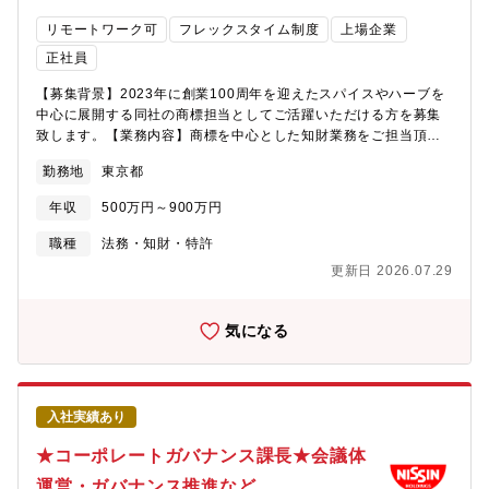
を貼りません。
リモートワーク可
フレックスタイム制度
上場企業
正社員
【募集背景】2023年に創業100周年を迎えたスパイスやハーブを
中心に展開する同社の商標担当としてご活躍いただける方を募集
致します。【業務内容】商標を中心とした知財業務をご担当頂き
ます。・商品企画や広告媒体作成における商標確認（類否判断な
勤務地
東京都
ど）・商標出願（弁理士との仲介業務）・各種審判対応・知的財
産権の各種管理業務 ・社内向け知財関連勉強会開催 など【組
年収
500万円～900万円
織構成・就業環境】法務・ガバナンス室には15名が在籍しており
ます。配属となる知財管理チームには8名が所属しております。
職種
法務・知財・特許
(50代2名、40代2名、30代4名)【就業環境】残業は10～20時間程
更新日 2026.07.29
度となっております。フルフレックス勤務、在宅勤務も週2回程度
行っており、ご自身のスケジュールに合わせる事ができます。※
在宅勤務は入社後1年以降を想定しております。【同社の想い】
気になる
「地の恵み スパイス&ハーブ」を科学的に解明し、おいしさだけ
でない無限の可能性を引き出します。人が日々、おいしく食べ
て、美しく、健やかに、安心して暮らせる生活のお役に立ちた
い。笑顔ある食卓、夢ある暮らしの中に「S&B」がある。それが
入社実績あり
私たちの願いです。そして、お客様からいただいたブランドへの
信頼が、より社会に役立つ研究や製品開発の原動力となり、さら
★コーポレートガバナンス課長★会議体
には従業員の幸せな暮らしと生き甲斐につながることが理想で
運営・ガバナンス推進など
す。お客様の笑顔の向こうには、きっと、今日より明るい未来が