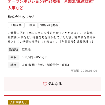
オープンポジション/幹部候補 ※製造/生産技術/
人事など
株式会社あじかん
上場企業
正社員
退職金制度有
ご経験に応じてポジションを検討させていただきます。 ※製造/生
産技術/人事など、得意分野を活かしていただき、将来的な幹部候
補としての活躍を期待しております。【年収目安】課長代理：600
～650万 課長：700～750万次長：800～850万部長：900～950
勤務地
広島県
万
年収
600万円～850万円
職種
人事(採用・労務・制度設計・研修)
更新日 2026.06.09
気になる
入社実績あり