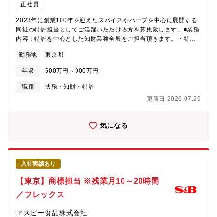
ム市場に区分変更、2024年春には新工場が竣工するなど高い成長
正社員
を維持しております。創業70年以上が経過し、積み重ねてきた確
2023年に創業100年を迎えたスパイスやハーブを中心に展開する
かな実績やノウハウがある一方、過去に執着しない自由な社内風
同社の特許担当としてご活躍いただける方を募集致します。■業務
土があります。縦割りの組織運営ではなく、変化へのスピーディ
内容：特許を中心とした知財業務全般をご担当頂きます。・特許
ーな対応や行動力を重視してきた当社だからこそ、「安全安心な
出願原稿（明細書）作成サポート（発明者と弁理士との仲介業
商品の提供」と増加する需要に応える「Max生産・Max販売」を
勤務地
東京都
務）・出願済特許の権利化作業・公開特許の調査・知的財産権の
両立させることが出来ています。【働き方/福利厚生】■中途採用
各種管理業務 ・社内向け知財関連勉強会の開催 など■組織構
者が9割以上(年齢や入社年次に関係なく、活躍できるフィールド
年収
500万円～900万円
成・就業環境：法務・ガバナンス室には15名が在籍しておりま
有)■4年連続ベースアップ2023年4月には13,000円/月、2024年4
す。配属となる知財管理チームには8名が所属しております。(50
月には14,000円/月、2025年4月には15,000円/月、2026年4月に
職種
法務・知財・特許
代2名、40代3名、30代3名)■就業環境：残業は10～20時間程度と
は15,000円■福利厚生：交替番手当や次世代育成手当など各種手
更新日 2026.07.29
なっております。フルフレックス勤務、在宅勤務も週2回程度行っ
当の導入、退職金制度（DC）の開始など、働く社員への還元も随
ており、ご自身のスケジュールに合わせる事ができます。※社内
時行っております。今後もより良い労働環境や成長環境の整備を
規定により入社1年未満の方は原則出社となっております。■同社
グループ全体で作り上げていきます。
気になる
の想い：「地の恵み スパイス&ハーブ」を科学的に解明し、おい
しさだけでない無限の可能性を引き出します。人が日々、おいし
く食べて、美しく、健やかに、安心して暮らせる生活のお役に立
ちたい。笑顔ある食卓、夢ある暮らしの中に「S&B」がある。そ
入社実績あり
れが私たちの願いです。そして、お客様からいただいたブランド
への信頼が、より社会に役立つ研究や製品開発の原動力となり、
【東京】商標担当 ※残業月10～20時間
さらには従業員の幸せな暮らしと生き甲斐につながることが理想
／フレックス
です。お客様の笑顔の向こうには、きっと、今日より明るい未来
がある。その想いと誇りを持って働きます。信頼されるものづく
ヱスビー食品株式会社
り。だから、私たちが納得したものだけにしか「S&B」のラベル