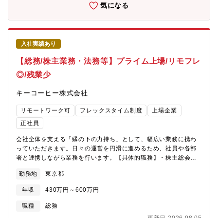
ライム上場企業。商社部門と食品メーカー部門を持つ『総合食品
気になる
企業』であり、水産事業・畜産事業・食品事業を核とし事業を展
開しています。★世界中に約150社のグループ会社を持つグローバ
ル企業。商品の原料調達から生産・販売まで一貫した生産体制を
持っています。★水産事業では漁業～販売までの一貫したサプラ
入社実績あり
イチェーンを構築。水産物取扱量については、世界最大規模まで
拡大。★クロマグロ養殖の先駆者として国内トップクラスの養殖
【総務/株主業務・法務等】プライム上場/リモフレ
生産量を保持。国内外で様々なトップクラスのシェアを獲得して
◎/残業少
います。★様々な事業展開をしている分、入社後もご経験やご志
向性に応じて、幅広いキャリアパスの機会がございます。★健康
キーコーヒー株式会社
経営優良法人ホワイト500認定の優良な環境です。平均残業10時
間程度、フレックス勤務、柔軟にリモートワークも可能な環境で
リモートワーク可
フレックスタイム制度
上場企業
あるため、長期的に就業しやすい環境が整っております。
正社員
会社全体を支える「縁の下の力持ち」として、幅広い業務に携わ
っていただきます。日々の運営を円滑に進めるため、社員や各部
署と連携しながら業務を行います。【具体的職務】・株主総会の
運営準備（招集通知作成、会場手配、想定問答作成 等）・株式事
勤務地
東京都
務全般（株主名簿管理、配当金関連業務、持株会対応 等）・適時
開示・法定開示資料の作成・各種契約書対応・株式、会社法関連
年収
430万円～600万円
の問い合わせ対応・その他、総務、法務関連業務全般【配属部
署】管理本部 総務人事部【ポジションの魅力】株主総会など、経
職種
総務
営に近い業務へ携わることができます。ご経験に応じて、裁量を