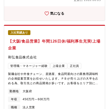
更新日 2026.08.05
持って業務改善・体制構築にも関与いただけます。安定した経営
基盤のもと、専門性を高めながら長期的にキャリア形成できる環
境です。管理部門として幅広い経験を積みながら、将来的にはリ
気になる
ーダー・管理職へのキャリアアップも可能です。
入社実績あり
【大阪/食品営業】年間126日休/福利厚生充実/上場
企業
和弘食品株式会社
管理職・マネージャー経験
上場企業
正社員
製麺会社や外食チェーン、居酒屋、食品問屋向けの業務用調味料
の企画提案営業をお任せいたします。ＰＢが売り上げの大半を占
める為、取引先との商品開発が多いです。お客様をエリア別に担
当し、主に既存顧客のフォローがメインとなります。 ・新規開拓
勤務地
大阪府
については、食品問屋と連携しながらのご提案となるので、見込
み客に対して提案力がポイントとなります。・エリアによっては
年収
450万円～600万円
出張でご対応頂くケースもございます。【採用背景】業績拡大に
伴う増員募集となります。特にフォロー体制の強化が急務となっ
職種
法人営業