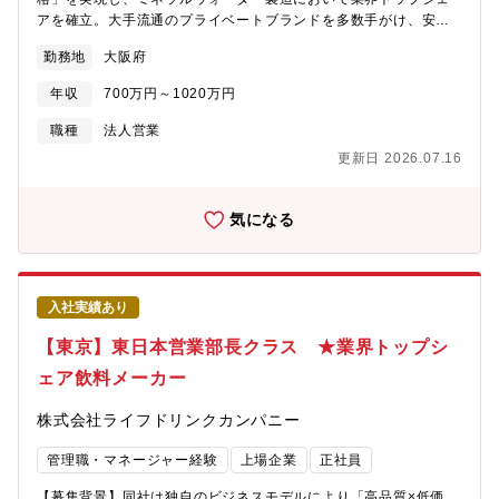
や外部情報の提供ができる
アを確立。大手流通のプライベートブランドを多数手がけ、安定
的な成長を続けています。今後さらなる販売網拡大・新規領域の
勤務地
大阪府
開拓を推進すべく、西日本営業部の中核を担う「営業部長クラ
ス」をお迎えします。【ミッション/業務内容】西日本エリアの営
年収
700万円～1020万円
業責任者として、大手小売・量販店との関係構築および売上拡大
をリードいただきます。単なる営業にとどまらず、戦略立案～顧
職種
法人営業
客深耕～新規開拓までを担う裁量の大きいポジションです。・大
更新日 2026.07.16
手量販店・GMS・スーパー各社との中長期的な関係構築・既存取
引の更なる拡大および売上最大化・新規販路・新規取引の開拓・
西日本エリアにおける営業戦略の推進・実行【配属組織】西日本
気になる
営業部【ポジションの魅力】■業界トップシェア商材強い商品力を
武器に、大手顧客とのビジネスをリード■プライム上場×急成長フ
ェーズ新工場稼働や販路拡大など変革フェーズに参画可能■裁量の
大きさ部長クラスとして戦略・営業・組織に影響力を発揮■長期的
入社実績あり
な関係構築型営業単発ではなく、継続的に価値を発揮できる環境
【同社の特徴】～「大切なひとに、飲ませたいものだけを」をス
【東京】東日本営業部長クラス ★業界トップシ
ローガンに、お客様の暮らしに寄り添う事業を推進～同社は1951
ェア飲料メーカー
年創業のペットボトル飲料メーカーです。イオンや西友など大手
スーパーマーケットのプライベートブランドを担当しており、独
株式会社ライフドリンクカンパニー
自のビジネスモデルで高品質、低価格を実現し、ミネラルウォー
ターの製造では業界トップシェアを誇ります。業績も好調で22年
管理職・マネージャー経験
上場企業
正社員
12月には東証スタンダード市場へ上場、23年6月には東証プライ
ム市場に区分変更、2024年春には新工場が竣工するなど高い成長
【募集背景】同社は独自のビジネスモデルにより「高品質×低価