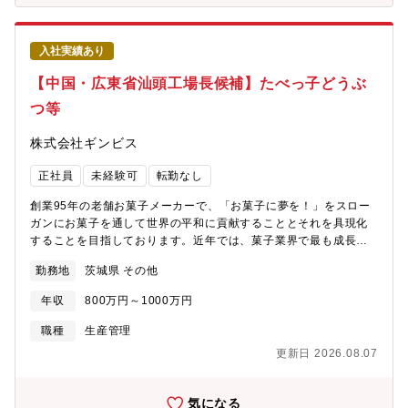
る様々な嗜好に至るまで、北海道のスープトップメーカーとして
と株主に対する利益還元のバランスを重視しています。盤石な財
の細やかな対応に高い評価を得ています。
務基盤の維持に関しては、自己資本比率の水準を60%程度に保っ
ているほか、国内金融機関におけるコミットメントライン等の資
入社実績あり
金枠を確保しており、機動的な資金調達ができる体制を構築して
【中国・広東省汕頭工場長候補】たべっ子どうぶ
います。 同時に、適切な情報開示・ＩＲ活動を通じて株主資本
コストの低減に努めるとともに、営業キャッシュ・フローによる
つ等
十分な債務償還能力を前提に、資金調達には負債の活用も行い、
資本コストの低減および資本効率の向上にも努めています。 設
株式会社ギンビス
備投資に関しては、企業価値の向上に資する成長のための投資を
積極的に推進しており、グループ全体で投資効率を高める目的か
正社員
未経験可
転勤なし
らハードルレート8%を目安に投資を判断しています。
創業95年の老舗お菓子メーカーで、「お菓子に夢を！」をスロー
ガンにお菓子を通して世界の平和に貢献することとそれを具現化
することを目指しております。近年では、菓子業界で最も成長し
ている企業です。■募集背景定年退職による欠員補充のため、同社
勤務地
茨城県 その他
の海外事業を支える中国・汕頭工場の工場長候補として、将来を
担っていただける方を募集します。■業務内容入社後1か月程は、
年収
800万円～1000万円
日本の古河工場にて研修を行います。その後、中国・汕頭工場に
配属となり、生産・包装業務全般のオペレーターとして、現場の
職種
生産管理
業務を一通り経験していただきます。現場業務を習得した後は、
更新日 2026.08.07
輸出向け商品の開発研究に携わっていただく予定です。現地社員
をまとめるマネージャー職から、ゆくゆくは現場全体を統括する
工場長を目指せる、キャリアアップを想定したポジションです。■
気になる