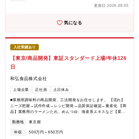
ております。 【配属先】営業本部
更新日 2026.08.05
気になる
入社実績あり
【東京/商品開発】東証スタンダード上場/年休126
日
和弘食品株式会社
上場企業
正社員
土日休み
■業務用調味料の商品開発、工法開発をお任せします。 【流れ】
ニーズ把握→試作作成→レシピ開発→品質保証確認→量産化 【商
品】業務用のラーメンたれ、めんつゆ、海産系エキスなど【業務
詳細】同社営業メンバーが回収してきた顧客ニーズを実際に試作
勤務地
東京都
し、お客様に提案いたします。提案時は営業メンバーと同行する
こともあります。 実際に商品化が決まれば、正式にレシピ開発、
年収
500万円～650万円
品質保証確認、製造部門への接続までを行って頂きます。 ■商品