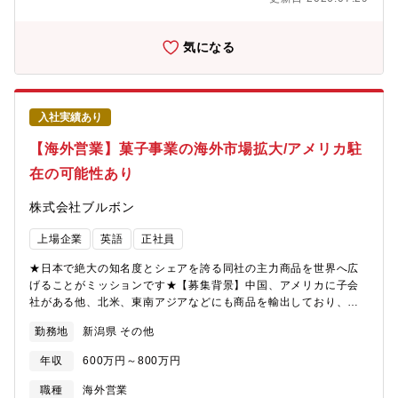
を構築しております。【業務内容】以下業務において、ご経験に
応じた業務からご担当いただきます。・国内外の業務監査の実施
（欧米亜出張あり）・内部統制に関する有効性評価・各種プロジ
気になる
ェクト推進／管理※現在内部監査部の人員は13名中8名がキャリア
入社でなじみやすい環境です【出張】出張頻度は監査計画次第で
変更しますが、平均年間に3～4回ほどです。出張期間は国内の場
合は1泊2日または2泊3日、海外の場合は1週間から2週間程度とな
入社実績あり
ります。【魅力】★海外含めてご活躍いただけます★幅広い内部
監査業務に携わっていただけます★ＷＬＢの取れる環境です（現
【海外営業】菓子事業の海外市場拡大/アメリカ駐
在当社では6割出社、4割在宅勤務としております。フルフレック
在の可能性あり
スで自由度も高く、内部監査部の残業実績は月10時間以下です）
【雇用条件】■在籍企業 日清食品株式会社■所属企業
株式会社ブルボン
日清食品ホールディングス株式会社（出向）
上場企業
英語
正社員
★日本で絶大の知名度とシェアを誇る同社の主力商品を世界へ広
げることがミッションです★【募集背景】中国、アメリカに子会
社がある他、北米、東南アジアなどにも商品を輸出しており、今
後ますますグローバル展開に力を入れていく方針です。2011年ワ
勤務地
新潟県 その他
シントンD.C.にBourbon Foods USA Corporationを設立。アメ
リカ市場への更なる拡大に寄与頂ける方をお待ちしておりま
年収
600万円～800万円
す！！【具体的な業務内容】・海外新規顧客/販路開拓及びそれに
係る商談 ・新規商品の輸出及びそれに係る商談・海外市場把握
職種
海外営業