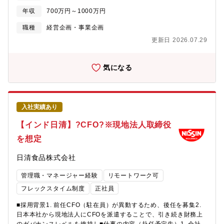
融庁対応業務■投資管理課：ガバナンス含めた子会社管理業務、投
年収
700万円～1000万円
資会計業務、投融資管理業務【仕事の魅力】●海外にも積極的に進
出しており、グローバルな視点で経営を支援する業務に携われま
職種
経営企画・事業企画
す。事業も水産、食品、ファインケミカルと様々な事業を展開し
更新日 2026.07.29
ており、幅広い経験ができます。
気になる
入社実績あり
【インド日清】?CFO?※現地法人取締役
を想定
日清食品株式会社
管理職・マネージャー経験
リモートワーク可
フレックスタイム制度
正社員
■採用背景1. 前任CFO（駐在員）が異動するため、後任を募集2.
日本本社から現地法人にCFOを派遣することで、引き続き財務上