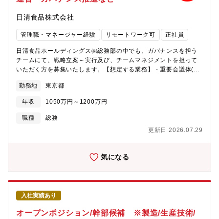
ある。その想いと誇りを持って働きます。信頼されるものづく
日清食品株式会社
り。だから、私たちが納得したものだけにしか「S&B」のラベル
を貼りません。
管理職・マネージャー経験
リモートワーク可
正社員
日清食品ホールディングス㈱総務部の中でも、ガバナンスを担う
チームにて、戦略立案～実行及び、チームマネジメントを担って
いただく方を募集いたします。【想定する業務】・重要会議体(取
締役会、経営諮問委員会、経営会議等)の事務局を通じた運営管
勤務地
東京都
理・グループ全体のコーポレート・ガバナンス(企業統治体制)の整
備・推進・株主との対話の場としての株主総会の実現・中長期保
年収
1050万円～1200万円
有個人株主の拡大・維持、株主総会での議決権行使率向上を目的
として個人株主施策の立案・実行・アセットマネジメント(不動産
職種
総務
の適切な活用)・業務およびチームメンバーのマネジメント【求め
更新日 2026.07.29
る役割】・守りのガバナンス：グループ全体のガバナンス体制を
適切に構築・維持・改善し、法令違反等を予防、業績を守る・攻
めのガバナンス：重要会議体での実質的な審議をサポートし、適
気になる
切なリスクテイクを促すことで、業績に貢献する※26年度の半ば
までにはご着任いただける方を対象としております
入社実績あり
オープンポジション/幹部候補 ※製造/生産技術/