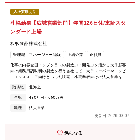
子会社との連携やグローバルな会計・税務論点対応など、多様な
経験を積む機会があります? 中途入社者も多く、実力・意欲に応
入社実績あり
じたキャリアステップを描きやすい風通しの良い環境です【募集
の背景】同社は、国内米菓業界での確固たる地位を礎に、グロー
札幌勤務【広域営業部門】年間126日休/東証スタ
バル市場への展開を本格化させる変革期を迎えています。経理部
ンダード上場
門は、この変革を数字の面から支える重要な部門として、さらな
る組織強化と専門性の向上を目指しています。そのため、高い成
和弘食品株式会社
長意欲と専門性を兼ね備えた新たな仲間を広く募集しています。
【組織構成】 経理部└経理チーム★└財務管理チーム 経理部は約
管理職・マネージャー経験
上場企業
正社員
25名が在籍し、「経理チーム」と「財務管理チーム」の2つに分か
れています。経理チームは、単体決算をメインで行うチームと、
仕事の内容全国トップクラスの製造力・開発力を活かし大手顧客
連結決算・開示資料の作成を主担当とするチームに分かれていま
向け業務用調味料の製造を行う当社にて、大手スーパーやコンビ
す。財務管理チームは、予実管理・資金管理・財務戦略の立案な
ニエンスストア向けといった販売・小売業者向けの法人営業をお
どを担っています。経理部全体を通して、部門横断的に連携し、
任せします。【具体的な業務例】・定期的な得意先訪問による関
経理・財務の両面から企業成長を支える体制を整えています。
勤務地
北海道
係深耕および販売戦略の企画立案・得意先事業者やデイリーメー
【キャリアパス】 亀田製菓の経営企画業務（戦略策定、ＩＲ業
カーとの各種打合せ(新製品リリースや商品改良に向けたヒアリン
務）、国内外子会社の経営管理、経理責任者などを想定していま
年収
480万円～650万円
グや提案を行います)・開発部門や製造部門へ顧客よりお預かりし
す。【亀田製菓グループの目指す姿】 亀田製菓は「製菓業」か
た要望のフィードバック■同社の特徴：同社は北海道の新鮮な食材
職種
法人営業
ら「米業」（お米に活用した菓子・加工食品・機能素材などの価
をもとに、スープ、たれ、天然エキスとブイヨンを作り出す業務
値創造）へ、世界中に美味しさ・健康・感動をお届けする企業、
更新日 2026.08.07
用調味料の専門メーカーです。和弘食品の名前になじみはなくと
「ライスイノベーションカンパニー」を目指し、独自価値創造型
も、その味は数々の食品メーカーやホテル、レストラン、スーパ
の企業体になるべく変革を実行しています。【財務戦略の基本的
ーマーケット、コンビニエンスストア等を通じて全国に広く浸透
気になる
な考え方】 当グループは、盤石な財務基盤を維持しつつ、「ラ
しています。土地や風土に根付く独自の味を追求し、時代が求め
イスイノベーションカンパニー」の実現に向けた国内外での投資