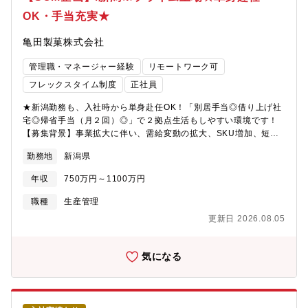
OK・手当充実★
亀田製菓株式会社
管理職・マネージャー経験
リモートワーク可
フレックスタイム制度
正社員
★新潟勤務も、入社時から単身赴任OK！「別居手当◎借り上げ社
宅◎帰省手当（月２回）◎」で２拠点生活もしやすい環境です！
【募集背景】事業拡大に伴い、需給変動の拡大、SKU増加、短納
期化が進み、需給調整業務の複雑性が高まっています。現在は、
勤務地
新潟県
一部で属人的な判断や部門単位での最適化に依存している状況が
あり、販売・生産・在庫を横断した全体最適での意思決定や、迅
年収
750万円～1100万円
速な経営判断に課題があります。こうした背景から、
S&OP（Sales & Operations Planning）を軸とした意思決定プロ
職種
生産管理
セスの導入・高度化を進め、需給管理の高度化と意思決定スピー
更新日 2026.08.05
ドの向上を実現したいと考えています。本ポジションでは、S&OP
の設計から導入、運用定着までをリードし、 全社横断での需給統
合と意思決定基盤の構築を担っていただきます。単なる運用改善
気になる
ではなく、業務プロセス・KPI・組織運営まで含めた経営オペレー
ションの設計に関わる役割です。【仕事内容】S&OPの導入または
再構築において、企画・設計・導入推進を担っていただきま
す。・S&OP導入（または再構築）の企画・設計・As-Is／To-Be