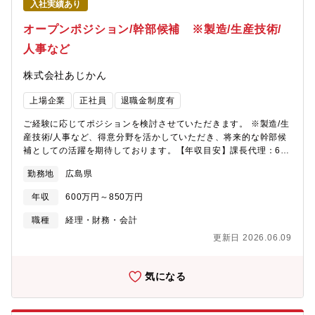
入社実績あり
オープンポジション/幹部候補 ※製造/生産技術/
人事など
株式会社あじかん
上場企業
正社員
退職金制度有
ご経験に応じてポジションを検討させていただきます。 ※製造/生
産技術/人事など、得意分野を活かしていただき、将来的な幹部候
補としての活躍を期待しております。【年収目安】課長代理：600
～650万 課長：700～750万次長：800～850万部長：900～950
勤務地
広島県
万
年収
600万円～850万円
職種
経理・財務・会計
更新日 2026.06.09
気になる