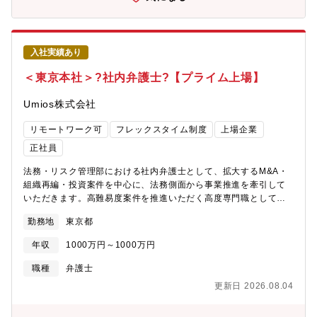
業務の魅力1. グローバルなキャリアを築ける近年、アジア圏を中
心に人気が高まっている同社製品。約20カ国に展開するグローバ
ルブランドへと成長を遂げています。将来の「世界のギンビス」
の確立に向け、海外での生産・開発は必要不可欠。このポジショ
入社実績あり
ンでは、日本の品質と技術を海外に広め、グローバルなキャリア
を築くことができます。2. 世界に愛される商品を生み出すただお
＜東京本社＞?社内弁護士?【プライム上場】
菓子を作るだけでなく、それぞれの国の嗜好性に合わせた商品開
発に携わることができます。世界中の子どもから大人まで、多く
Umios株式会社
の人々の笑顔につながるお菓子を、あなたの手で創り出せるやり
がいのある仕事です。3. 安心の就労環境渡航費や年2回の日本への
リモートワーク可
フレックスタイム制度
上場企業
帰国費用は会社が負担します。また、一人部屋の社宅を完備し、
正社員
日本のテレビも視聴できる環境です。言葉の壁については、日常
会話程度の北京語スキルは必須となりますが、業務上の通訳が配
法務・リスク管理部における社内弁護士として、拡大するM&A・
置されているのでご安心ください。★商品ラインナップ★・たべ
組織再編・投資案件を中心に、法務側面から事業推進を牽引して
っ子どうぶつ…同社を代表する薄焼きビスケット。おいしく、楽
いただきます。高難易度案件を推進いただく高度専門職としての
しく食べて、学ぶこともできるビスケットです。・しみチョココ
採用です。＜具体的な業務内容＞・M&A・組織再編・各種投資案
ーン…同社独自の含浸製法で、チョコがコーンにしみこんでいる
勤務地
東京都
件の法務対応・案件の初期検討からクロージングまでの法的リス
チョコスナックの新定番です。・アスパラガスビスケット…同社
ク抽出・スキーム検討・契約書のドラフト・審査・交渉サポー
年収
1000万円～1000万円
伝統の味を受け継ぐアスパラガス。1975年にはモンドセレクショ
ト・外部法律事務所とのやり取り・一般的な法務（コンプライア
ン金賞を受賞。3世代にわたって愛されています。
ンス対応、予防法務、訴訟対応）等※会社方針やご本人の適性そ
職種
弁護士
の他の理由により、会社の定める業務への異動を命じることがあ
更新日 2026.08.04
ります。テレワークやフレックスタイムを活用し、柔軟な働き方
を取り入れながら就業いただけます。【同社の魅力】★【東証プ