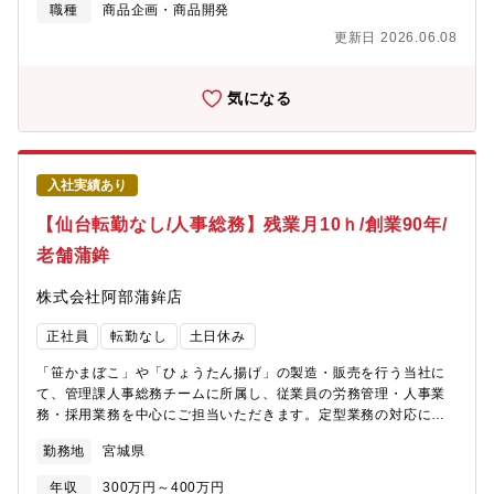
清食品では、製品の企画開発からプロモーションなどすべての工
職種
商品企画・商品開発
程でマーケターが中心となりディレクションを行います。ブラン
更新日 2026.06.08
ド戦略に一気通貫して携わることが出来、マーケターとして自分
がやりたいことをしっかりと形にすることが可能です。また、構
想から実現まで非常にスピード感をもって行われるため、多くの
気になる
企画や商品の経験を積むことが出来ます。経営層との距離も近
く、自分がやりたい企画は毎週の定例会議で社長に直接プレゼン
を行い、実際に世に出すためのブラッシュアップをしていきま
す。理論やデータに基づいたロジカルな考えと、それをユニーク
入社実績あり
にアウトプットするクリエイティブ力の両方が求められる、マー
ケターとして非常に成長できる環境です。日清食品のマーケター
【仙台転勤なし/人事総務】残業月10ｈ/創業90年/
は全員が「ブランド経営者」でもあり、どこにいっても通用する
老舗蒲鉾
ビジネス力が身に付きます。近年では国内で経験を積み、若くし
て海外法人に異動するなど、グローバルで活躍できるマーケター
株式会社阿部蒲鉾店
も増えています。そうしたマーケティング活動によって、日清食
品は日経BPコンサルティングによるブランド価値調査「ブラン
正社員
転勤なし
土日休み
ド・ジャパン」で毎年上位にランクインするなど、生活者からも
高い評価を頂いています。世の中を沸かすような新しい食文化を
「笹かまぼこ」や「ひょうたん揚げ」の製造・販売を行う当社に
創造するマーケティングを、ぜひ一緒に実行しましょう。※「マ
て、管理課人事総務チームに所属し、従業員の労務管理・人事業
ーケティングを見習いたい」企業ランキング1位 （日経ビジネス
務・採用業務を中心にご担当いただきます。定型業務の対応にと
2021年10月18日号）「日経トレンディ」が1987年から毎年発表
どまらず、現場の状況や社員の声を踏まえながら、業務フローや
している「ヒット商品ランキング」に商品・サービスが複数回ノ
勤務地
宮城県
制度の見直し・改善にも挑戦していただけるポジションです。現
ミネートされた企業、CMO職を置くなどマーケティング戦略を重
場の運営を円滑にし、組織力の強化や社員の働きやすい環境づく
視している企業にアンケート調査を実施。回答社37社■主な業務内
年収
300万円～400万円