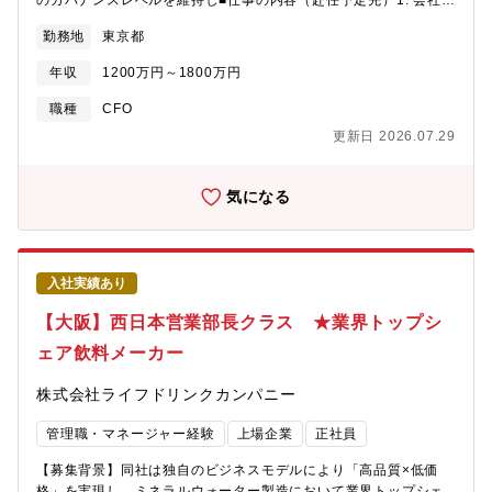
のガバナンスレベルを維持し■仕事の内容（赴任予定先）1. 会社
名：Indo Nissin Foods Private Limited（通称「インド日清」)2.
勤務地
東京都
設立：1991 年3. 従業員数(臨時従業員除く）：418名（2025年時
点）4. 所在地：本社はバンガロール市中心部、他インド国内に2工
年収
1200万円～1800万円
場を保有5. 株主：ニッシンフーズアジア（アジア統括会社）
99.7％、他少数株主6. マネジメント：地域総代表は日本本社役
職種
CFO
員。現地法人トップ(Managing Director)は現地採用者（インド
更新日 2026.07.29
人）■職務内容1. インド日清CFO職。現地法人取締役(Director)に
就任頂く想定2. CFOとして、財務経理分野全般（財務会計、管理
会計、税務、資金調達等）、経営企画、ITを担当いただく予定3.
気になる
将来的に人事、法務等のコーポレート部門も担当する可能性あり
4. レポート先は日本本社CFO、および現地法人Managing
Director■勤務地日清食品㈱からの在籍出向としてインド現地法人
勤務。なお赴任前に数か月の日本本社研修を実施予定。期間は経
入社実績あり
験等に応じて決定。■期待される能力・経営の意思決定に資する分
析や考察の提供・事業目標達成・戦略遂行に資する会計・財務の
【大阪】西日本営業部長クラス ★業界トップシ
重要なイニシアチブの発揮・CFOとしての客観性と事業上のリー
ェア飲料メーカー
ダーシップのバランス・ファイナンス・ITチームの組織運営能力■
求められる人物像・財務、経営分析、企業統治の高い知識を持っ
株式会社ライフドリンクカンパニー
ており、高い視座から状況を判断できる・経営幹部として、ファ
イナンス・IT領域を超えて、Managiment Directorに対して経
管理職・マネージャー経験
上場企業
正社員
営・利益創出に関する提言ができる・情報やデータの整合性強化
など地道なビジネスプロセス構築にも積極的に取り組むことがで
【募集背景】同社は独自のビジネスモデルにより「高品質×低価
きる・経営意思決定を支援するため、必要なビジネスリスク管理
格」を実現し、ミネラルウォーター製造において業界トップシェ