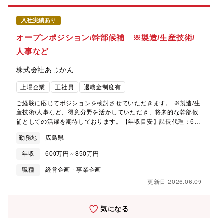
入社実績あり
オープンポジション/幹部候補 ※製造/生産技術/
人事など
株式会社あじかん
上場企業
正社員
退職金制度有
ご経験に応じてポジションを検討させていただきます。 ※製造/生
産技術/人事など、得意分野を活かしていただき、将来的な幹部候
補としての活躍を期待しております。【年収目安】課長代理：600
～650万 課長：700～750万次長：800～850万部長：900～950
勤務地
広島県
万
年収
600万円～850万円
職種
経営企画・事業企画
更新日 2026.06.09
気になる