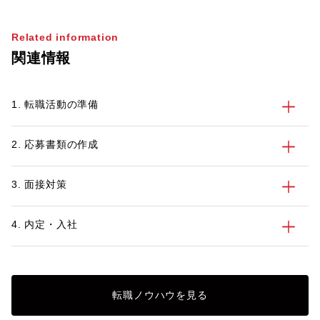
企業を多くお見受けしました。パソナの医
種で活躍してきた5
薬品チームにおいても医薬品マーケット全
後の働き方を考え、
Related information
体で昨対比約130％、特に先発薬メーカー
リアに合った会社に
関連情報
では昨対比170％まで大きく伸びました。
方もいらっしゃるの
現在も引き続き、採用活動は活発な状況で
「50歳を超えたこ
す。 本記事では、その中でも企業からの
つかるのか？」「5
1. 転職活動の準備
要望が高まる「女性」の採用にフォーカス
のようなアピール方
をあてていきたいと思います。
でいる方向けに、パ
ハイキャリア層の転
2. 応募書類の作成
っているキャリアコ
今の50代製造業エ
向や転職成功事例、
3. 面接対策
介します。
4. 内定・入社
転職ノウハウを見る