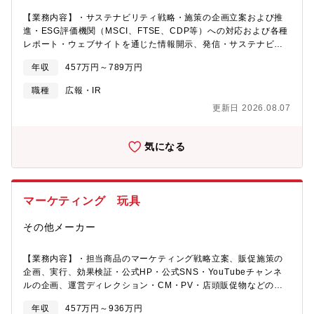
【業務内容】・サステナビリティ戦略・施策の企画立案および推
進・ESG評価機関（MSCI、FTSE、CDP等）への対応および各種
レポート・ウェブサイトを通じた情報開示、発信・サステナビリ
ティに関する社内浸透・従業員教育・研修の企画運営・国内外の
年収
457万円～789万円
法規制、ESGトレンド、社会動向等の情報収集および分析・サス
テナビリティ課題解決に向けた社内横断プロジェクトの運営・事
職種
広報・IR
務局業務
更新日 2026.08.07
気になる
マーケティング 玩具
その他メーカー
【業務内容】・担当商品のマーケティング戦略立案、販促施策の
企画、実行、効果検証・公式HP・公式SNS・YouTubeチャンネ
ルの企画、運営ディレクション・CM・PV・店頭販促物などのプ
ロモーション企画・制作ディレクション・キャンペーン・タイア
年収
457万円～936万円
ップ施策の企画立案、実行・オフラインイベント・体験会の企