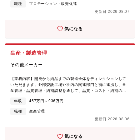
職種
プロモーション・販売促進
更新日 2026.08.07
気になる
生産・製造管理
その他メーカー
【業務内容】開発から納品までの製造全体をディレクションして
いただきます。外部委託工場や社内の関連部門と密に連携し、量
産管理・品質管理・納期調整を通じて、品質・コスト・納期の最
適化を推進いただきます。・国内外の生産委託工場との連携・調
年収
457万円～936万円
整（品質基準の提示、結果確認、修正依頼など）・コスト検証お
よび改善提案・金型の検証・修正指示・量産中の継続的な品質確
職種
生産管理
認（外観・寸法・動作・安全性・機能・包装状態など）・開発・
更新日 2026.08.06
品質保証・営業との品質・日程調整・開発～発売までのスケジュ
ール管理および納期調整
気になる