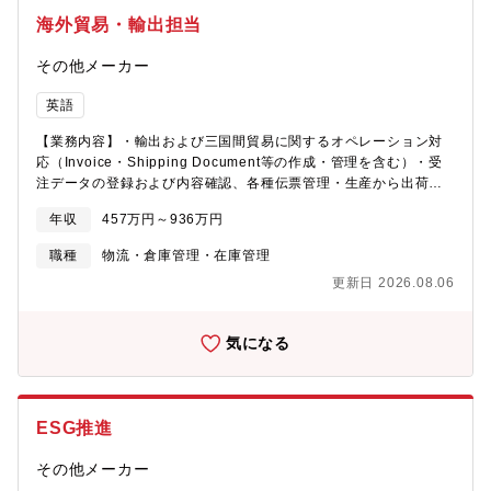
海外貿易・輸出担当
その他メーカー
英語
【業務内容】・輸出および三国間貿易に関するオペレーション対
応（Invoice・Shipping Document等の作成・管理を含む）・受
注データの登録および内容確認、各種伝票管理・生産から出荷に
至るまでの納期管理および進捗フォロー・海外グループ会社を含
年収
457万円～936万円
む社内関係者との連携・調整、およびオペレーションサポート・
海外顧客および海外ベンダーとの各種オペレーション対応・新規
職種
物流・倉庫管理・在庫管理
商品ライン導入時における業務設計および立ち上げ支援・新規取
更新日 2026.08.06
引スキーム（商流・物流）の構築サポート・売上・利益データの
集計・分析、予実管理および差異分析、各種レポート作成・ロイ
ヤリティ計上を含む数値管理業務
気になる
ESG推進
その他メーカー