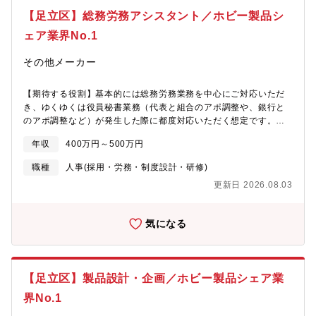
監査責任者の方針のもと、個別監査の実行責任者として監査業務
【足立区】総務労務アシスタント／ホビー製品シ
をリードいただきます。業務プロセスや規程遵守状況、資産保全
の観点から課題を抽出し、改善提案を通じて企業価値向上に貢献
ェア業界No.1
いただくことを期待しています。【求める人物像】・高い倫理観
とコンプライアンス意識をお持ちの方・事実に基づいて客観的か
その他メーカー
つ冷静に判断できる方・現場と経営双方の視点を持ちながら物事
を俯瞰できる方・関係部門と円滑なコミュニケーションを図りな
【期待する役割】基本的には総務労務業務を中心にご対応いただ
がら業務を推進できる方・課題に対して粘り強く向き合える方・
き、ゆくゆくは役員秘書業務（代表と組合のアポ調整や、銀行と
監査業務に必要な精神的なタフさをお持ちの方
のアポ調整など）が発生した際に都度対応いただく想定です。
【職務内容】ご入社段階で業界関連知識、専門用語に精通してい
年収
400万円～500万円
る必要はございません。徐々に課長・課長補佐からOJTにて業務
に慣れていただきます。・給与計算・入退社手続き・社内外連絡
職種
人事(採用・労務・制度設計・研修)
業務・パソコンでの文書作成・スケジュール管理・電話、来客対
更新日 2026.08.03
応 ・総務業務【魅力】１．少数精鋭の組織だからこそ、バックオ
フィス業務に幅広く携われ、ご自身の適性に合わせたスキルが身
に着けることができます。２．所定労働時間も残業も少なく、安
気になる
定して長く働きたい方にぴったりの環境です。【募集背景】定年
後も継続雇用していた方（下記メンバーの一人）が退職されるた
めその方の後任を募集【組織構成】管理部 総務経理課：4名（課
長、課長補佐、メンバー2名）【キャリアパス】将来的には課長職
【足立区】製品設計・企画／ホビー製品シェア業
へのキャリアアップを目指しながらも、ご入社後の適性や希望を
鑑みて、人事、経理やヘルプデスクなど業務の幅を広げていただ
界No.1
ける環境です。