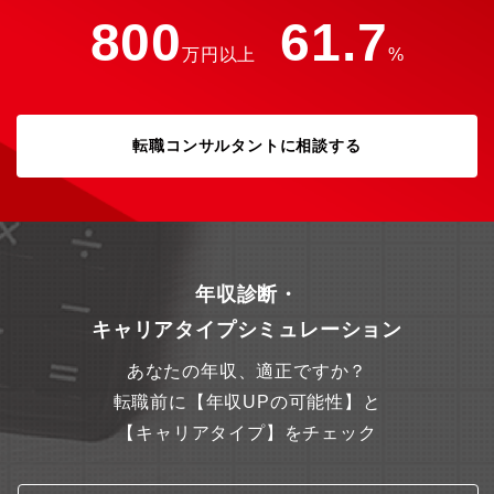
「BE@RBRICK」をはじめ、躍動感がキャラクターを活かす
800
61.7
「Vinyl Collectible Dolls」、集めるのが楽しくなる手のひらサイ
万円以上
%
ズの「ULTRA DETAIL FIGURE」、“生活を楽しく”をコンセプト
に展開するテキスタイル雑貨の「FABRICK」など「TOYとART
の 融合」を全世界に向けて発信中です。◇アニメキャラクター
の可動フィギュアを端に、特撮からアメコミ等の映画のキャラク
ターフィギュアをメインに展開。国内外のアーティスト、世界各
転職コンサルタントに相談する
国のブランド、企業とのコラボレーションを多彩に展開し、アパ
レルやインテリアなど多岐に渡る事業の企画・開発・販売と各種
デザインなどを展開しています。
年収診断・
キャリアタイプシミュレーション
あなたの年収、適正ですか？
転職前に【年収UPの可能性】と
【キャリアタイプ】をチェック