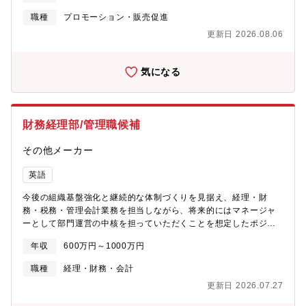
画、運営・ユーザー分析、KPI分析、アンケート調査、プロモーシ
職種
プロモーション・販売促進
ョン効果分析・TI(TOMY International)など海外グループ会社、
更新日 2026.08.06
および海外取引先との調整（英語での資料作成・コミュニケーシ
ョンを含む）・営業・流通との連携・プレゼン資料の作成と社内
外へのプレゼンテーション
気になる
財務経理部/管理職候補
その他メーカー
英語
今後の組織基盤強化と継続的な体制づくりを見据え、経理・財
務・税務・管理会計業務を担当しながら、将来的にはマネージャ
ーとして部門運営の中核を担っていただくことを想定したポジシ
ョンの募集です。まずは実務の中核を担いながら、将来的に担当
年収
600万円～1000万円
領域のリードや後輩指導、部門運営にも関わっていただきます。
【業務内容】1. 決算・経理業務（メイン担当） ① 月次・年次決算
職種
経理・財務・会計
業務の実務担当および取りまとめ補佐 ② 仕訳計上、勘定残高管
更新日 2026.07.27
理、固定資産管理、債権債務管理等の実務推進 ③ 税務申告・納付
業務、監査対応、社内外関係者との調整補佐2. 財務・資金管理