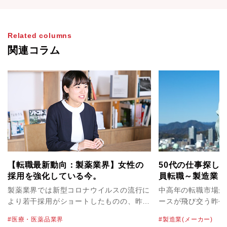
Related columns
関連コラム
【転職最新動向：製薬業界】女性の
50代の仕事探し
採用を強化している今。
員転職～製造業（
編～
製薬業界では新型コロナウイルスの流行に
中高年の転職市場が
より若干採用がショートしたものの、昨年
ースが飛び交う昨今
４月に発令された1回目の緊急事態宣言が
業（メーカー）で機
医療・医薬品業界
製造業(メーカー)
明けてからは、積極的に採用を行っている
系エンジニア・電子