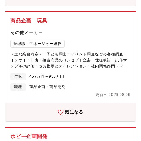
商品企画 玩具
その他メーカー
管理職・マネージャー経験
＜主な業務内容＞・子ども調査・イベント調査などの各種調査・
インサイト抽出・担当商品のコンセプト立案・仕様検討・試作サ
ンプルの評価・改良指示とディレクション・社内関係部門（マー
ケティング課・営業・生産・品質管理等）との横断的な調整・進
年収
457万円～936万円
行管理・商品仕様の社内向けプレゼン資料作成・プレゼンテーシ
ョン＜ご対応いただく可能性がある業務＞・TOMY International
職種
商品企画・商品開発
など海外グループ会社との連携による海外展開対応（英語でのコ
更新日 2026.08.06
ミュニケーション・資料作成を含む）
気になる
ホビー企画開発