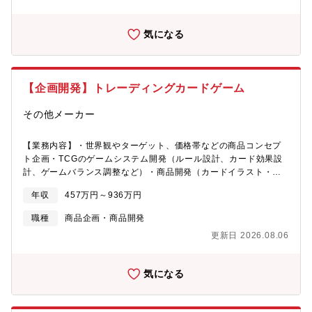
気になる
【企画開発】トレーディングカードゲーム
その他メーカー
【業務内容】・世界観やターゲット、価格帯などの商品コンセプ
ト企画・TCGのゲームシステム開発（ルール設計、カード効果設
計、ゲームバランス調整など）・商品開発（カードイラスト・テ
キスト・パッケージなどの制作ディレクション、品質管理）・海
年収
457万円～936万円
外展開に向けたローカライズ（翻訳、文化的調整）・量産に向け
た制作管理（色校・校正確認などの品質チェック、関係部門との
職種
商品企画・商品開発
連携）・パートナー企業との折衝、発注、進行管理
更新日 2026.08.06
気になる