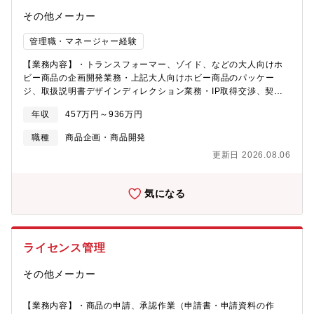
その他メーカー
管理職・マネージャー経験
【業務内容】・トランスフォーマー、ゾイド、などの大人向けホ
ビー商品の企画開発業務・上記大人向けホビー商品のパッケー
ジ、取扱説明書デザインディレクション業務・IP取得交渉、契約
締結、監修業務担当・生産技術、設計、工場管理 ※アジア駐在
年収
457万円～936万円
の可能性もあり【配属組織】ホビーキャラクター事業室【魅力】
★創業100年を超える玩具業界のリーディングカンパニーです。★
職種
商品企画・商品開発
リカちゃん人形、ベイブレード、トミカ、プラレールなどロング
更新日 2026.08.06
セラーブランドが多数あり、幅広い年齢層を対象とした商品ライ
ンナップが強みです。★年間休日125日、平均残業20時間程度/
月、スーパーフレックスタイム制度・リモート制度もあり、長期
気になる
的に働くことができる環境です。
ライセンス管理
その他メーカー
【業務内容】・商品の申請、承認作業（申請書・申請資料の作