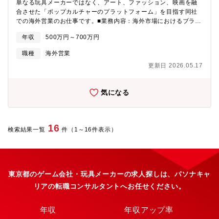
単なる玩具メーカーではなく、アート、ファッション、映画を融
合させた「ポップカルチャーのプラットフォーム」を目指す同社
での海外営業のお仕事です。■業務内容：海外市場におけるブラン
ドプレゼンスの最大化を目指し、以下の業務を裁量を持って推進
年収
500万円～700万円
いただきます。・グローバル販売戦略の立案・実行：国や地域ご
とのマーケットトレンド（ファッション、アート、ホビー）を分
職種
海外営業
析し、どのプロダクトを、どのような販路で展開すべきかの戦略
更新日 2026.05.17
を構築します。・「次なる熱狂」を生む新規パートナー開拓：世
界各国の有力セレクトショップ、アートギャラリー、コンセプト
ストアなど、ブランド価値を高められる新たな販売パートナーを
気になる
自ら見出し、交渉・契約を行います。・既存代理店とのリレーシ
ョンシップ・マネジメント：単なる受注・発注に留まらず、各国
の拠点でのVMD（陳列）や現地イベントの企画提案、プロモーシ
ョン支援を行い、現地ファンのエンゲージメントを高めます。・
16
検索結果一覧
件（1～16件表示）
マーケットフィードバックと製品フィードバック：現地の熱狂や
ニーズをいち早くキャッチし、社内の企画・開発チームへ共有。
「世界で次に流行るもの」を共に創り上げる一翼を担います。■同
社の強み：・世界中を魅了する「BE@RBRICK」をはじめとする
キャラクターフィギュアや、関連商品のデザインから納品までを
東京都のゲーム会社・玩具メーカーの求人探しは、パソナキャ
担当することができます。・アニメキャラクター、アメコミなど
リアの転職コンサルタントへお任せください。
世界で人気を博すフィギュアなどを展開。大人も子供も楽しめる
「おもちゃ文化」を創造しています。 毎年MEDICOM TOY
EXHIBITIONを表参道ヒルズ内で開催。 ファンの方々の熱気であ
年収
年収アップ率
ふれています。■同社について：◇世界中を魅了する