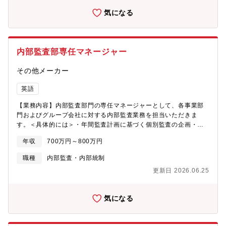
（サポート） ① 資金繰り、日繰り表、資金計画の作成・運用 ②
気になる
金融機関対応、借入管理、為替予約・外貨管理等の財務業務の担
当 ③ 資金効率向上や業務改善に向けた課題抽出と提案3. 管理会
計・経営支援（サポート） ① 予実管理、月次分析、経営会議資料
等の作成 ② 数値分析を通じた課題把握および改善提案4. 業務改
内部監査部専任マネージャー
善・将来のマネジメント候補としての役割 ① 会計システム改善、
業務標準化、RPA等を活用した業務効率化への参画 ② 将来的なチ
その他メーカー
ームリードや後輩指導を見据えた業務習得・周囲との連携財務経
理部門の実務を着実に行いながら、決算品質の向上、業務プロセ
英語
スの見直しなどに取り組んでいただきます。担当領域のリードや
後輩指導、業務改善の推進などを通じて、部門運営の中核人材と
【業務内容】内部監査部門の専任マネージャーとして、各事業部
して成長していただくことを期待します。【ポジションの魅
門およびグループ会社に対する内部監査業務を担当いただきま
力】・決算、財務、税務、管理会計、グループ会社対応など、財
す。＜具体的には＞・年間監査計画に基づく個別監査の企画・実
務経理の幅広い領域に携わることができます。・日常業務に加
施・監査プログラム、質問票の作成・資料収集、分析、ヒアリン
え、業務改善や仕組みづくりにも関わることができ、将来のマネ
年収
700万円～800万円
グの実施・拠点・現場での実査・監査調書および監査報告書の作
ジメントに必要な視点を身につけられます。・経営管理資料や数
成・改善提案および是正措置のフォローアップ・内部統制の整
職種
内部監査・内部統制
値分析を通じて、経営に近い立場で会社全体を見る視点を養うこ
備・運用状況の評価・不正リスクの把握および再発防止策の検
とができます。・担当領域のリード、後輩指導、業務改善の推進
更新日 2026.06.25
討・グループ会社・関係会社に対する監査対応※部門全体の方針
などを通じて、マネージャーへのステップアップを目指せるポジ
策定や組織マネジメントを主務とするポジションではなく、監査
ションです。【配属部署】財務経理本部７名
実務を主体的に推進いただくプレイングマネージャーとしての役
気になる
割を期待しています。【募集背景・ミッション】事業拡大および
グループ経営の強化に伴い、内部統制・ガバナンス体制のさらな
る強化を目的とした増員募集です。本ポジションでは、経営層や