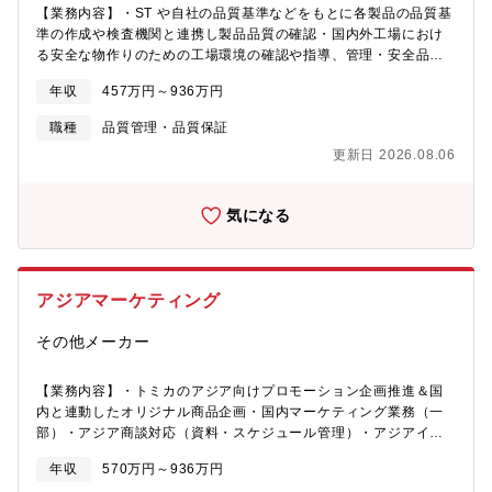
【業務内容】・ST や自社の品質基準などをもとに各製品の品質基
準の作成や検査機関と連携し製品品質の確認・国内外工場におけ
る安全な物作りのための工場環境の確認や指導、管理・安全品質
管理体制や安全品質基準の構築や整備・製品製造の各工程をスム
年収
457万円～936万円
ーズに進めるための工場管理や工程管理などの生産管理・お客様
相談室と連携し、お問い合わせに関する原因調査・改善案作りな
職種
品質管理・品質保証
ど
更新日 2026.08.06
気になる
アジアマーケティング
その他メーカー
【業務内容】・トミカのアジア向けプロモーション企画推進＆国
内と連動したオリジナル商品企画・国内マーケティング業務（一
部）・アジア商談対応（資料・スケジュール管理）・アジアイベ
ント業務・ブランドストア運営管理・売上・発注管理窓口
年収
570万円～936万円