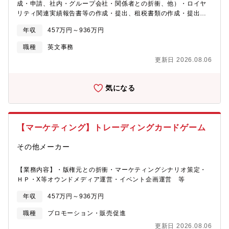
成・申請、社内・グループ会社・関係者との折衝、他）・ロイヤ
リティ関連実績報告書等の作成・提出、租税書類の作成・提出、
支払い処理、他・契約締結サポート（契約内容チェック、社内・
年収
457万円～936万円
グループ会社との折衝、先方への打診、他）・証紙の手配業務サ
ポート（証紙の申請、受領、検品チェック、依頼元へのお渡し、
職種
英文事務
他）・輸入許諾書の手配・その他付随業務（専用システムの使
更新日 2026.08.06
用、管理表の更新、ファイリング、スキャン業務、等）
気になる
【マーケティング】トレーディングカードゲーム
その他メーカー
【業務内容】・版権元との折衝・マーケティングシナリオ策定・
ＨＰ・X等オウンドメディア運営・イベント企画運営 等
年収
457万円～936万円
職種
プロモーション・販売促進
更新日 2026.08.06