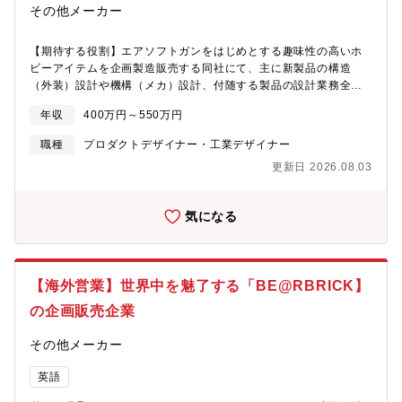
その他メーカー
【期待する役割】エアソフトガンをはじめとする趣味性の高いホ
ビーアイテムを企画製造販売する同社にて、主に新製品の構造
（外装）設計や機構（メカ）設計、付随する製品の設計業務全般
をお任せいたします。【職務内容】新商品の企画～リリースまで1
年収
400万円～550万円
年半ほどかかるものもあるため、基本的には企画設計1名・製作開
発2名でチームを組み、量産化に向け、下記工程を繰り返します。
職種
プロダクトデザイナー・工業デザイナー
（1）市場調査、企画：「どういった製品を作るか」を他部門と企
更新日 2026.08.03
画段階から協議（2）試作品の制作、点検作業：SOLIDWORKSと
AutoCADを使った図面の制作、設計、試作品の製作（3）リリー
ス、量産化：マルイファン創出のために、将来的には新規・既存
気になる
含め、常に２～３案件を担当【魅力】製作開発チームと2人3脚で
連携しているため、新製品の企画～リリースまで一気通貫で関わ
ることができます。常に時代の一歩先を進むアイデアを生み、も
のづくり心をくすぐる製品を設計してください！【募集背景】体
【海外営業】世界中を魅了する「BE@RBRICK】
制強化のための増員ならびに欠員補充【組織構成】設計課は課
長、課長補佐、社員３名の計５名となり、子供心、遊び心にあふ
の企画販売企業
れる４０代を中心とした風通しの良い職場です。【キャリアパ
ス】徐々に現場ベテラン社員からの指導にて業務に慣れていただ
その他メーカー
き、将来的には課長職へのキャリアアップを目指せます。
英語