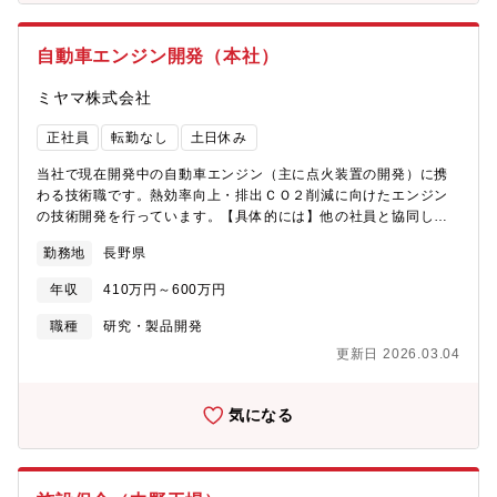
自動車エンジン開発（本社）
ミヤマ株式会社
正社員
転勤なし
土日休み
当社で現在開発中の自動車エンジン（主に点火装置の開発）に携
わる技術職です。熱効率向上・排出ＣＯ２削減に向けたエンジン
の技術開発を行っています。【具体的には】他の社員と協同し、
点火装置を開発していただきます。試作した点火装置は、エンジ
勤務地
長野県
ンに搭載してベンチ試験を行い、燃焼実験結果を評価、解析。そ
の実験データをもとに、新たな実験計画を立てて更に改良を行い
年収
410万円～600万円
ます。開発経験は問いませんが、自動車車体構造やエンジンにつ
いての知識がある方を募集します。入社後は業務習得まできちん
職種
研究・製品開発
とサポートしますので、安心してご応募ください。【当社につい
更新日 2026.03.04
て】「日本一の総合環境企業」を企業理念とし、主に６つの分野
で環境事業を展開しています。世界的にも重要なテーマである
CO2排出減をはじめ、環境技術で「環境問題のない社会の実現」
気になる
を目指し、様々な環境サービスを提供しています。