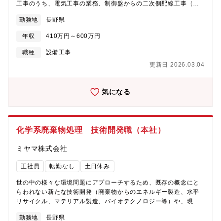
工事のうち、電気工事の業務、制御盤からの二次側配線工事（シ
ーケンサーを用いた簡単なプログラミング作業あり）■既設プラン
勤務地
長野県
トのメンテナンス作業 等※業務内容の理解習得まで、現場同行
などきちんとサポートしますので、安心してご応募下さい。※工
年収
410万円～600万円
事実務は行いません。【当社について】「日本一の総合環境企
業」を企業理念とし、主に6つの分野で環境事業を展開していま
職種
設備工事
す。世界的にも重要なテーマであるCO2排出減をはじめ、環境技
更新日 2026.03.04
術で「環境問題のない社会の実現」を目指し、様々な環境サービ
スを提供しています。
気になる
化学系廃棄物処理 技術開発職（本社）
ミヤマ株式会社
正社員
転勤なし
土日休み
世の中の様々な環境問題にアプローチするため、既存の概念にと
らわれない新たな技術開発（廃棄物からのエネルギー製造、水平
リサイクル、マテリアル製造、バイオテクノロジー等）や、現状
の廃棄物処理改善に関する業務（対象物拡大、処理手法の効率
勤務地
長野県
化、CO2削減手法の確立等）をお任せします。【具体的には】■新