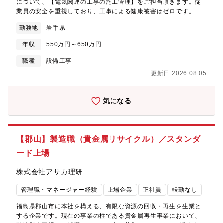
について、【電気関連の工事の施工管理】をご担当頂きます。従
業員の安全を重視しており、工事による健康被害はゼロです。
【詳細】・自社内の脱水処理施設、中和施設、埋立施設、粒化施
勤務地
岩手県
設の設備に関する業務 ・将来的にはお客様の設備保全やキュー
ビクル設置工事管理もお任せします。 【研修制度】・年次や職
年収
550万円～650万円
種に応じて研修制度を実施。業務上で必要な免許・資格等のスキ
ルアップについて、規定に応じて一部,全額補助も含めて会社で負
職種
設備工事
担します！【組織構成】2名（30代1名/40代1名)
更新日 2026.08.05
気になる
【郡山】製造職（貴金属リサイクル）／スタンダ
ード上場
株式会社アサカ理研
管理職・マネージャー経験
上場企業
正社員
転勤なし
福島県郡山市に本社を構える、有限な資源の回収・再生を生業と
する企業です。現在の事業の柱である貴金属再生事業において、