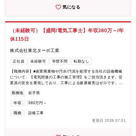
気になる
（未経験可）【盛岡/電気工事士】年収380万～/年
休115日
株式会社東北ターボ工業
正社員
未経験可
学歴不問
転勤なし
【職務内容】■産業廃棄物や汚水/汚泥を処理する当社の設備機械
について、【電気関連の工事の施工管理】をご担当頂きます。従
業員の安全を重視しており、工事による健康被害はゼロです。未
経験からチャレンジ可！【詳細】・自社内の脱水処理施設、中和
勤務地
岩手県
施設、埋立施設、粒化施設の設備に関する業務 ・将来的にはお
客様の設備保全やキュービクル設置工事管理もお任せします。
年収
380万円～
【研修制度】・年次や職種に応じて研修制度を実施。業務上で必
要な免許・資格等のスキルアップについて、規定に応じて一部,全
職種
設備工事
額補助も含めて会社で負担します！【組織構成】2名（30代1
更新日 2026.07.01
名/40代1名)