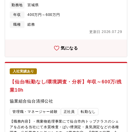
て全般の業務を対応いただきます。その中でも特に給与計算や労
勤務地
宮城県
務管理をメインに対応頂きます。（関わる業務分野は本人の経
験・スキルを考慮して決定します）。【労働環境について】残業
年収
400万円～600万円
は月に均すと16.7時間前後。残業を減らすような取り組みを行っ
ています。【企業特徴】・企業や家庭から出る廃棄物の収集､運
職種
総務
搬､処理だけでなく、高い技術と安全性が求められる医療廃棄物の
更新日 2026.07.29
収集､運搬､リサイクル資源の有効活用､エネルギー事業など、日々
多様化する環境問題に取り組んでいる当社。
気になる
入社実績あり
【仙台/転勤なし/環境調査・分析】年収～600万/残
業10h
協業組合仙台清掃公社
管理職・マネージャー経験
正社員
転勤なし
【職務内容】・廃棄物処理事業にて仙台市内トップクラスのシェ
アを占める当社にて水質検査・ばい煙測定・臭気測定などの各種