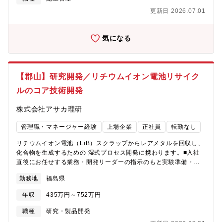
に応じて一部,全額補助も含めて会社で負担します！【組織構成】
更新日 2026.07.01
4名（20代3名/60代1名)
気になる
【郡山】研究開発／リチウムイオン電池リサイク
ルのコア技術開発
株式会社アサカ理研
管理職・マネージャー経験
上場企業
正社員
転勤なし
リチウムイオン電池（LiB）スクラップからレアメタルを回収し、
化合物を生成するための 湿式プロセス開発に携わります。■入社
直後にお任せする業務・開発リーダーの指示のもと実験準備・湿
式化学実験（溶解・抽出・沈殿など）・実験データの整理・解
勤務地
福島県
析・実験結果の報告、改善提案の補助・Ni／Co／Mn／Li の回収
プロセス検討のサポート※化学分析の経験があればスムーズにキ
年収
435万円～752万円
ャッチアップできます。■経験次第で早期に担当いただける業務・
実験計画の立案・各種プロセスの改善提案・顧客ニーズに応じた
職種
研究・製品開発
化合物製造条件の検討・開発プロジェクトの推進・特許検討、知