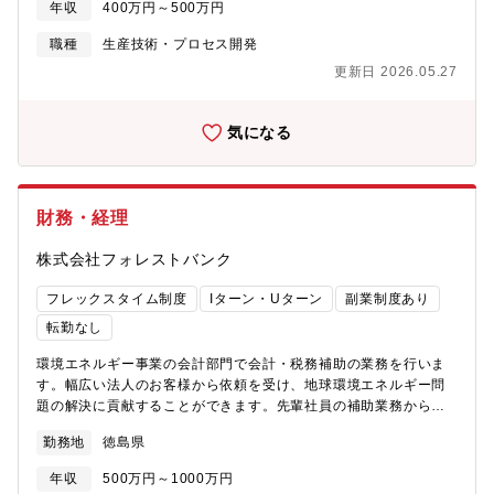
年収
400万円～500万円
細な業務内容についてはご面接時にご説明させていただきます※
職種
生産技術・プロセス開発
更新日 2026.05.27
気になる
財務・経理
株式会社フォレストバンク
フレックスタイム制度
Iターン・Uターン
副業制度あり
転勤なし
環境エネルギー事業の会計部門で会計・税務補助の業務を行いま
す。幅広い法人のお客様から依頼を受け、地球環境エネルギー問
題の解決に貢献することができます。先輩社員の補助業務から、
プロジェクトファイナンス（資金調達）や特別目的会社（SPC）
勤務地
徳島県
の立ち上げ時に生じる業務などを一緒に行っていただきます。●会
計業務（会計、監査対応、資金調達、税務）●SPCの運営（立上
年収
500万円～1000万円
げ、運用、IR対応、各種申請）【フィットする人物像】・上場企