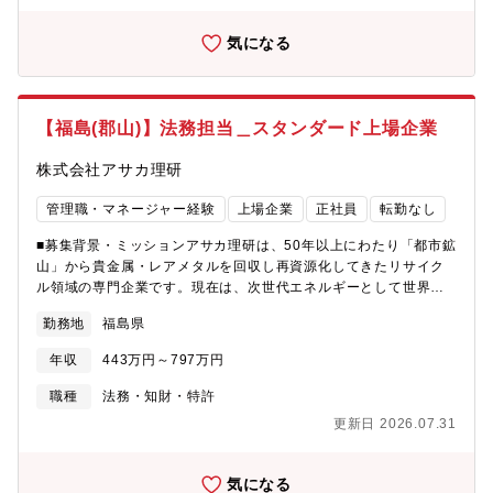
池（以下LiB）再生事業の事業化に取り組んでおります。それは、
廃棄されたLiBに含まれるリチウム、コバルト、ニッケル、マンガ
気になる
ンなどのレアメタルを回収・再生し、再び原料として安定的に供
給する"LiBtoLiB"の実現を目指した事業となります。この事業の推
進工場となる当社いわき工場の増設と量産設備導入を背景とし
た、いわき工場組織人員増強のための募集です。■入社後の流れに
【福島(郡山)】法務担当＿スタンダード上場企業
ついて：入社後半年~1年目は「郡山本社工場」で教育訓練・トレ
ーニングを実施させていただきます。※郡山期間中の特別サポー
株式会社アサカ理研
トについてマンスリーマンションor借り上げ社宅のサポートがあ
ります(ご希望を選択可)└対象者：現在郡山本社から通勤圏外
管理職・マネージャー経験
上場企業
正社員
転勤なし
(70km以上)にお住まいの方■働く環境：チャレンジングな社風で
あり、社内決定も早い会社なので、年齢・年次に関わらず、責任
■募集背景・ミッションアサカ理研は、50年以上にわたり「都市鉱
ある業務をどんどんお任せしていきます。また、スキルアップの
山」から貴金属・レアメタルを回収し再資源化してきたリサイク
ためのフォロー体制も整っています。■その他：会社について＜定
ル領域の専門企業です。現在は、次世代エネルギーとして世界が
年＞60歳65歳までの再雇用あり＜育休取得実績＞有＜教育制度・
注目する リチウムイオン電池（LiB）リサイクル事業を本格推進
勤務地
福島県
資格補助補足＞階層別研修、全社基礎研修、通信教育受講料補助
しており、事業としての変革期を迎えています。このフェーズで
（受講結果に応じて）、指定資格取得時の受講料補助＜その他補
は、・新規事業に伴う契約の複雑化・外部パートナーとの連携拡
年収
443万円～797万円
足＞・住宅サポート：（郡山本社勤務期間）マンスリーマンショ
大・海外との技術的提携など法的リスクの管理がますます重要に
ンor借り上げ社宅補助（いわき工場勤務開始後）住宅手当：月1万
なります。本ポジションは、「企業の成長と挑戦を支える法務基
職種
法務・知財・特許
円・郡山⇒いわきの引っ越し費用は会社負担・交代勤務に係る手
盤の構築」を担う重要な役割です。さらに、将来的には管理部門
更新日 2026.07.31
当有り・財形貯蓄・企業年金：確定給付年金・育児休業（取得実
のマネジメント職へのステップアップも可能。変革期企業だから
績あり）・同好会制度・慶弔見舞金・保養所（温泉施設宿泊割
こそ、スキルもキャリアも大きく広げられる環境です。■仕事内容
引）・人間ドッグ制度（社内区分、35歳以上対象）・持家促進の
法務担当として、契約関連業務を中心に管理部門全体を支える幅
気になる