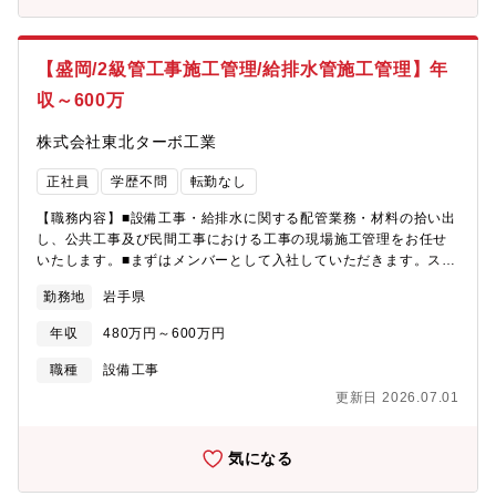
許・資格等のスキルアップについて、規定に応じて一部,全額補助
も含めて会社で負担します！
【盛岡/2級管工事施工管理/給排水管施工管理】年
収～600万
株式会社東北ターボ工業
正社員
学歴不問
転勤なし
【職務内容】■設備工事・給排水に関する配管業務・材料の拾い出
し、公共工事及び民間工事における工事の現場施工管理をお任せ
いたします。■まずはメンバーとして入社していただきます。スキ
ルや経験を積んだ後は現場リーダーとしてのキャリアパスがあり
勤務地
岩手県
ます！≪当社の魅力≫・案件はほとんど盛岡近辺で、地域に根差
して働くことができます。・年次や職種に応じて研修制度を実
年収
480万円～600万円
施。業務上で必要な免許・資格等のスキルアップについて、規定
に応じて一部,全額補助も含めて会社で負担します！【組織構成】
職種
設備工事
4名（20代3名/60代1名)
更新日 2026.07.01
気になる