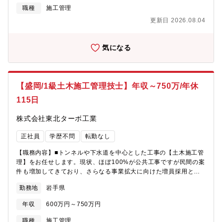
施。業務上で必要な免許・資格等のスキルアップについて、規定
職種
施工管理
に応じて一部,全額補助も含めて会社で負担します！【配属部署構
更新日 2026.08.04
成】4名（20代3名/60代1名）
気になる
【盛岡/1級土木施工管理技士】年収～750万/年休
115日
株式会社東北ターボ工業
正社員
学歴不問
転勤なし
【職務内容】■トンネルや下水道を中心とした工事の【土木施工管
理】をお任せします。現状、ほぼ100%が公共工事ですが民間の案
件も増加してきており、さらなる事業拡大に向けた増員採用とな
っています！■まずはメンバーとして入社していただきます。スキ
勤務地
岩手県
ルや経験を積んだ後は現場リーダーとしてのキャリアパスがあり
ます！≪当社の魅力≫・案件はほとんど盛岡近辺で、地域に根差
年収
600万円～750万円
して働くことができます。・年次や職種に応じて研修制度を実
施。業務上で必要な免許・資格等のスキルアップについて、規定
職種
施工管理