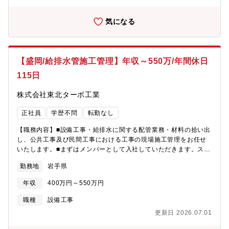
気になる
【盛岡/給排水管施工管理】年収～550万/年間休日
115日
株式会社東北ターボ工業
正社員
学歴不問
転勤なし
【職務内容】■設備工事・給排水に関する配管業務・材料の拾い出
し、公共工事及び民間工事における工事の現場施工管理をお任せ
いたします。■まずはメンバーとして入社していただきます。スキ
ルや経験を積んだ後は現場リーダーとしてのキャリアパスがあり
勤務地
岩手県
ます！≪当社の魅力≫・案件はほとんど盛岡近辺で、地域に根差
して働くことができます。・年次や職種に応じて研修制度を実
年収
400万円～550万円
施。業務上で必要な免許・資格等のスキルアップについて、規定
に応じて一部,全額補助も含めて会社で負担します！【組織構成】
職種
設備工事
4名（20代3名/60代1名)
更新日 2026.07.01