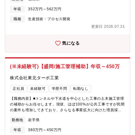
い」という若手層を、育成前提で採用します。※入社後半年～1年
は郡山本社で教育（社宅・単身赴任手当あり）※2年目以降はいわ
年収
352万円～562万円
き工場（3交代勤務）■業務内容EV用リチウムイオンバッテリー等
から回収された材料の品質を支える、化学分析アシスタント業務
職種
生産技術・プロセス開発
です。具体的には：・金属成分の前処理（酸性／アルカリ性溶液
更新日 2026.07.31
での溶解）・分析機器による測定・データ記録・試料セット、器
具洗浄、測定機器の点検・検体受領、ラベリング、保管管理・デ
ータ整理、職場環境整備、業務改善提案※研究職ではなく「正
気になる
確・丁寧に測定・記録する」役割が中心※未経験者は先輩が横に
つきOJTで育成■使用機器ICP-OES/MS、LC、GC、IC、SEM-
EDX、FT-IR、TOCなど（世界的に需要増のレアメタルリサイク
ル領域で幅広い機器を扱えます）■同社の魅力（1）成長性経済産
(※未経験可)【盛岡/施工管理補助】年収～450万
業省より「地域未来牽引企業」に選定。EV・自動運転など伸びる
市場と直結したレアメタル事業を展開。（2）安定性創業以来、毎
株式会社東北ターボ工業
期黒字を継続。福島発の安定成長企業。（3）技術力特許取得22
件、海外22ヵ国でも特許取得。独自技術で業界を牽引。
正社員
未経験可
学歴不問
転勤なし
【職務内容】■トンネルや下水道を中心とした工事の土木施工管理
の補助からお任せします。現状、ほぼ100%が公共工事ですが民間
の案件も増加してきており、さらなる事業拡大に向けた増員採用
です！■まずは補助としてOJTを中心に学んで頂きます。スキルや
勤務地
岩手県
経験を積んだ後は現場リーダーとしてのキャリアパスがありま
す！ ≪当社の魅力≫・案件はほとんど盛岡近辺で、地域に根差
年収
380万円～450万円
して働くことができます。・年次や職種に応じて研修制度を実