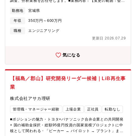
調査、分析業務をお任せします。■業務内容：【変更の範囲：会社
の定める業務】・現地でのサンプリング(外出)・環境計量室での分
勤務地
宮城県
析・報告書の作成と報告業務≪案件内容≫・水質検査・ばい煙測
定・臭気測定を中心に担当します。≪依頼先≫・自社の廃棄物処
年収
350万円～600万円
理場だけではなく、営業経由で依頼のあったお客様の工場や行政
機関の案件にも携わります。■組織構成：・4名（50代1名、40代
職種
エンジニアリング
2名、20代1名）■働き方：・週休2日で、月の残業時間は平均10
更新日 2026.07.29
時間程度です。また、水曜日はノー残業デーとしており、ライフ
ワークバランスを充実させることができる環境です。・案件は宮
城県内中心のため長期出張はございません・資格取得支援制度も
気になる
あり、スキルアップを目指す方をサポートする職場環境でござい
ます。・先輩社員とのOJTにて業務を学んで頂きます。習熟度に
合わせて独り立ちできるようにしっかりサポートしていくので、
安心して成長できる環境です。■将来性・魅力：・ゴミ収集に対す
【福島／郡山】研究開発リーダー候補｜LiB再生事
る値上げや経営の効率化により、業績は堅調です。今後も需要は
業
なくならないため安定性があります。・当組合が考えるサービス
とは、単なる「作業」ではなく、地域社会やお客様にとって最適
株式会社アサカ理研
な環境づくりをすること、それを実現させるために、お客様の立
場になり喜んでいただくために何ができるかを考え、行動に移せ
管理職・マネージャー経験
上場企業
正社員
転勤なし
る決断力と実行力の産物が当組合の提供する「サービス」と考え
ています。・地域貢献度、社会貢献度が高い事業に携わることが
■ポジションの魅力・トヨタ×パナソニック合弁企業との共同開発
可能です。
× 国の補助金採択・総額95億円投資の国家規模プロジェクトに中
核として関われる・「ビーカー → パイロット → プラント」まで