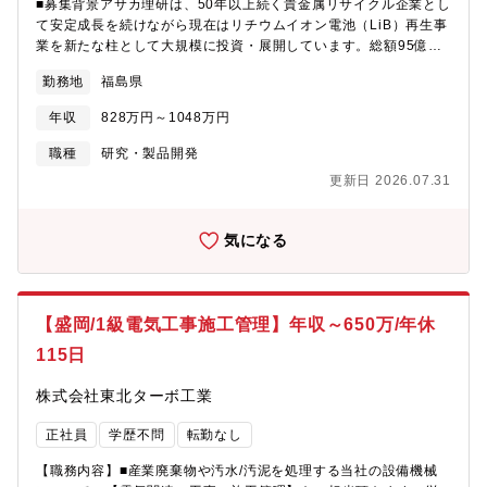
■募集背景アサカ理研は、50年以上続く貴金属リサイクル企業とし
て安定成長を続けながら現在はリチウムイオン電池（LiB）再生事
業を新たな柱として大規模に投資・展開しています。総額95億円
の設備投資、トヨタ×パナソニック合弁会社との提携、経産省補助
勤務地
福島県
金採択など、事業としての成長フェーズまっただ中です。2034年
に掲げる「資源循環社会のNo.1企業」へ向け、技術開発のスピー
年収
828万円～1048万円
ドと質を高める プロジェクトマネジメントの専門職（課長クラ
ス） を必要としています。■仕事内容（ミッション）研究開発プ
職種
研究・製品開発
ロジェクト全体の進行管理とチームマネジメントを担い、技術開
更新日 2026.07.31
発のスピードを最大化する役割です。■主な業務・開発プロジェク
トの進捗管理（スケジュール・リソース・投資管理）・課題抽
出、優先順位付け、解決の推進・専門職・技術者との連携および
気になる
意思決定のリード・メンバー育成、モチベーション管理、チーム
ビルディング・経営層へのレポーティング、意思決定支援■求める
リーダー像・現場の声に耳を傾けながらスピーディーに判断でき
る方・専門領域を越えて学び続けられる柔軟性・人と組織の成長
【盛岡/1級電気工事施工管理】年収～650万/年休
を支援するマネジメント志向の方■働く環境・技術部門は現場の意
115日
見を重視し、意思決定が非常に速い・開発部は3～4チーム構成（4
～8名規模）・20代後半～30代後半の若手～中堅が中心で活気あ
株式会社東北ターボ工業
る雰囲気・経営層と距離が近く、新規事業の中心で働ける環境
正社員
学歴不問
転勤なし
【職務内容】■産業廃棄物や汚水/汚泥を処理する当社の設備機械