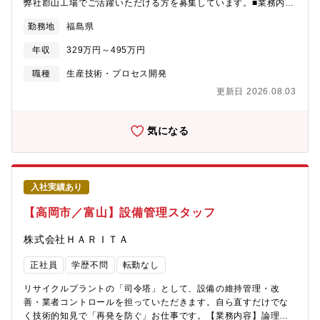
弊社郡山工場でご活躍いただける方を募集しています。■業務内
容：薬液を使った貴金属の回収・再生工程の要として、下記業務
勤務地
福島県
のいずれかをお任せします。・生産工程で廃棄された製品のスク
ラップなどから、アルカリ性の薬液を使用して貴金属を剥離する
年収
329万円～495万円
作業・剥離した薬液を半自動機械を使用し、貴金属と液体に分離
する作業■働く環境：・コミュニケーションをとりながら、チーム
職種
生産技術・プロセス開発
一丸となって協力して仕事できる職場です。・階層別研修や指定
更新日 2026.08.03
資格取得時の受講料補助等、スキルアップのためのフォロー体制
も整っています。入社歴が浅くてもこれまでの経験を活かしてア
イデアを提案することを奨励する環境です。どんどん新しいこと
気になる
にチャレンジできます。将来的には、製造現場のリーダーやさら
に上位のマネジメント層へのステップアップも目指せます。※同
社では、会社が従業員に求める「期待人材像」を設定していま
す。それに基づき、年齢・経験年数に関わらず、人事評価を行っ
入社実績あり
ています。また、製造オペレーターから製造リーダー・マネージ
ャーへの役割転換にチャレンジできる「コース転換制度」も整
【高岡市／富山】設備管理スタッフ
備・運用しています。■同社の魅力：（1）成長性：経済産業省よ
り、今後の地域経済を牽引することが期待される企業「地域未来
株式会社ＨＡＲＩＴＡ
牽引企業」 として指定を受けています。また、今後拡大が見込ま
れるスマホ、EV、自動車自動運転の業界に関連しているレアメタ
正社員
学歴不問
転勤なし
ル関連事業にも力を入れています。（2）安定利益：創立以来、毎
期黒字を継続中で安定利益を出しています。（3）技術力：特許活
リサイクルプラントの「司令塔」として、設備の維持管理・改
用優良企業表彰を受けており、特許取得22件、出願中4件、内6件
善・業者コントロールを担っていただきます。自ら直すだけでな
は海外延べ22ヵ国で特許取得しています。■その他：会社について
く技術的知見で「再発を防ぐ」お仕事です。【業務内容】論理的