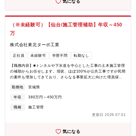
気になる
（※未経験可）【仙台/施工管理補助】年収～450
万
株式会社東北ターボ工業
正社員
未経験可
学歴不問
転勤なし
【職務内容】■トンネルや下水道を中心とした工事の土木施工管理
の補助からお任せします。現状、ほぼ100%が公共工事ですが民間
の案件も増加してきており、さらなる事業拡大に向けた増員採用
です！■まずは補助としてOJTを中心に学んで頂きます。スキルや
勤務地
宮城県
経験を積んだ後は現場リーダーとしてのキャリアパスがありま
す！ ≪当社の魅力≫・案件はほとんど盛岡近辺で、地域に根差
年収
380万円～450万円
して働くことができます。・年次や職種に応じて研修制度を実
施。業務上で必要な免許・資格等のスキルアップについて、規定
職種
施工管理
に応じて一部,全額補助も含めて会社で負担します！≪魅力≫・当
更新日 2026.07.01
社の作業は最新の機械を導入し、安全にも配慮して実施していま
す ・健康診断も徹底し、過去の健康被害もゼロです。 ・案件
はほとんど仙台近辺で、地域に根差して働くことができま
気になる
す。 ・年次や職種に応じて研修制度を実施。業務上で必要な免