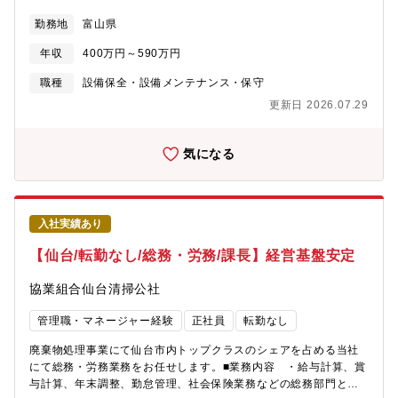
＜各手当・制度補足＞通勤手当：実費支給（月額100,000円ま
な再発防止策の立案、電気/機械図面の確認部品手配・協力会社へ
勤務地
富山県
で）※距離による家族手当：子供1名につき10,000円（3名まで）
の工事指示、スケジュール・品質管理等
住宅手当：10,000円（賃貸に入居の場合）社会保険：各種社会保
年収
400万円～590万円
険完備退職金制度：勤続3年以上の方対象／65歳までの再雇用あり
＜定年＞60歳＜育休取得実績＞有＜教育制度・資格補助補足＞・
職種
設備保全・設備メンテナンス・保守
階層別研修・全社基礎研修・外国語会話学校への通勤補助・通信
更新日 2026.07.29
教育受講料補助※受検結果に応じて・指定資格取得時の受講料補
助＜その他補足＞■財形貯蓄■企業年金：確定給付年金■育児休業
（取得実績あり）■同好会制度■慶弔見舞金■保養所（温泉施設宿泊
気になる
割引）■人間ドッグ制度（社内区分、35歳以上対象）■持家促進の
利子補給（月33,500円まで）■インフルエンザ予防接種補助
入社実績あり
【仙台/転勤なし/総務・労務/課長】経営基盤安定
協業組合仙台清掃公社
管理職・マネージャー経験
正社員
転勤なし
廃棄物処理事業にて仙台市内トップクラスのシェアを占める当社
にて総務・労務業務をお任せします。■業務内容 ・給与計算、賞
与計算、年末調整、勤怠管理、社会保険業務などの総務部門とし