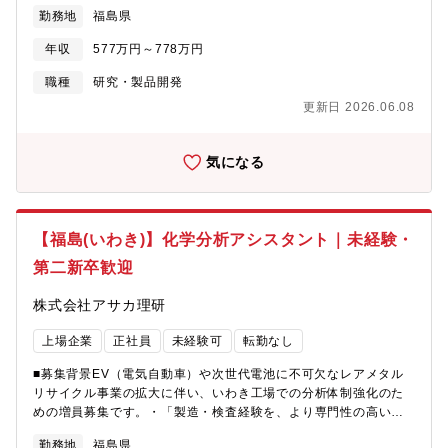
一貫して担当・研究で終わらず“事業化”まで携われる希少な環境・
勤務地
福島県
将来的にPM／課長ポジションへのキャリアアップを見据えた採用
■募集背景同社は50年以上続く貴金属リサイクル企業として安定し
年収
577万円～778万円
た基盤を持ちながら、現在はリチウムイオン電池（LiB）再生事業
を第二の柱として急成長しています。2026年にはいわき工場の稼
職種
研究・製品開発
働を控え、研究開発フェーズから量産・事業化フェーズへ移行。
更新日 2026.06.08
この重要な転換期において、【開発の中心メンバーとして課題解
決と推進を担う人材／将来的にチームを牽引するリーダー候補】
を募集いたします。■仕事内容▼ミッションLiBリサイクル技術の
気になる
開発～量産化まで、プロセス最適化・課題解決をリードし事業化
を加速させること▼入社後に担当いただく業務（開発～実証フェ
ーズ）郡山本社のミニプラントにて、量産化に向けたプロセス最
適化を担当・前処理・浸出・抽出・分離・精製（Ni・Co・Li・
【福島(いわき)】化学分析アシスタント｜未経験・
Mn）・実験データ管理・マテリアルバランス作成・プロセス条件
第二新卒歓迎
検討・改善▼経験に応じてお任せする業務（リーダー候補領
域）・プロセス課題の特定・仮説立案・改善推進・メンバーの検
株式会社アサカ理研
討内容の整理・優先順位付け・データ統合分析（ICP／SEM
等）・量産条件への落とし込み・SOP・品質設計への展開▼将来
上場企業
正社員
未経験可
転勤なし
的なキャリア・量産立ち上げ（いわき工場）における課題解決リ
ード・収率向上／コスト最適化・新プロセス開発・新規事業創出■
■募集背景EV（電気自動車）や次世代電池に不可欠なレアメタル
この仕事の魅力①スケール（国家支援・大手提携・95億投資）②
リサイクル事業の拡大に伴い、いわき工場での分析体制強化のた
スピード感（経営と距離が近く、意思決定が速い）③事業化まで
めの増員募集です。・「製造・検査経験を、より専門性の高い仕
携われる（研究に留まらず自分の技術が工場で実装される点）④
事に活かしたい」・「安定企業で将来性のある技術を身につけた
若手でも裁量（20代後半～30代中心／主体的に動ける文化）
勤務地
福島県