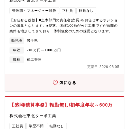
株式会社東北ターボ工業
管理職・マネージャー経験
正社員
転勤なし
【お任せる役割】■土木部門の責任者(次長)をお任せするポジショ
ンの募集となります。■現状、ほぼ100%が公共工事ですが民間の
案件も増加してきており、体制強化のための採用となります。
【詳細】■土木部門のマネジメントをお任せします。・営業 ・積
勤務地
岩手県
算 ・案件の管理 ・ピープルマネジメント等 【当社の魅
力】・産業廃棄物に関わる事業を軸に、M&Aを通じて放っておけ
年収
700万円～1000万円
ば承継されない工事技術やノウハウの承継を取り入れて、事業多
角化を進めております。 ・土木工事事業、防水工事事業、電気
職種
施工管理
工事事業等は取扱高が伸び技術承継が可能な事業体へと変化して
更新日 2026.08.05
います。【配属先構成】4名（20代3名/60代1名）※数年の経験の
後、部長としてご活躍していただく予定での採用になります。
気になる
【盛岡/積算事務】転勤無し/初年度年収～600万
株式会社東北ターボ工業
正社員
学歴不問
転勤なし