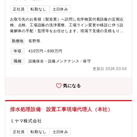
正社員
転勤なし
土日休み
お取引先のお客様（製造業）へ訪問し化学物質付着設備の定期点
検、点検、工場設備の洗浄業務、工場ライン変更や移設に伴う設
備解体の手配・監理等をお任せします。現場下見後の見積もり作
成等事務的な業務もございます。ゆくゆくは、客先工場の設備保
勤務地
長野県
全に関わる現場管理・現場代理人業務（協力会社の監督業務）を
中心に、担当する現場の事務業務（内勤業務）についてもご担当
年収
410万円～600万円
いただきます。※建物への改変を伴う業務は含みません。※東北
～中部エリアにお客様がいらっしゃる為、週に4日程度の出張が発
職種
設備保全・設備メンテナンス・保守
生します。（出張旅費規程有）【魅力】化学物質を取り扱う工場
更新日 2026.03.04
設備のメンテナンスは、その専門性から需要が高く安定してお客
様がいらっしゃる為、安定性や将来性を大事にしたい方におすす
めです（しっかりと教育を行いますので、入社前の専門知識は不
気になる
問です）【こんな方は大歓迎】製造業（工場）などで働いたこと
がある方、建設業界で現場管理（現場）経験ある方、環境保全に
興味がある方【当社について】「日本一の総合環境企業」を目指
す当社は、全国のお客様の製造工程で発生する廃液の無害化処
排水処理設備 設置工事現場代理人（本社）
理、再資源化をはじめ、化学をベースとした環境サービスを多角
的に展開しています。
ミヤマ株式会社
正社員
転勤なし
土日休み