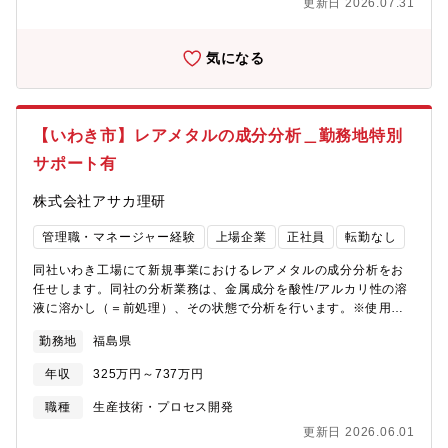
更新日 2026.07.31
財対応→ 研究開発として主体的にプロジェクトに関わるチャンス
が豊富です。■将来的に担うミッション・LiB再生事業の大型プロ
ジェクト推進・新規事業・新製造プロセスの立ち上げ・専門職
気になる
（技術スペシャリスト）またはマネジメント職へのキャリア選択
（複線型制度）■働く環境・経営層が技術部門の意見を尊重するス
ピード感ある意思決定・研究領域ごとに3チーム体制（各5～10
名）・20代後半～30代後半の技術者が中心・実験設備・開発設備
【いわき市】レアメタルの成分分析＿勤務地特別
が充実・中途入社者も多数活躍中・伸びる市場で技術者として市
サポート有
場価値を高められる環境
株式会社アサカ理研
管理職・マネージャー経験
上場企業
正社員
転勤なし
同社いわき工場にて新規事業におけるレアメタルの成分分析をお
任せします。同社の分析業務は、金属成分を酸性/アルカリ性の溶
液に溶かし（＝前処理）、その状態で分析を行います。※使用機
器：ICP発光分光分析装置（ICP-OES）■具体的には：・分析に係
勤務地
福島県
る前処理・分析作業・分析データのとりまとめ・連携部門へのフ
ィードバック～将来的には、キャリアアップして下記の業務にも
年収
325万円～737万円
チャレンジしていただく可能性もございます～・分析に係る前処
理方法の検討・開発・他メンバーの指導 など※入社後半年~1年
職種
生産技術・プロセス開発
目：「郡山本社工場」で教育訓練・トレーニング※郡山期間中の
更新日 2026.06.01
特別サポート あり■募集背景：同社では現在、リチウムイオン電