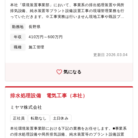
本社「環境装置事業部」において、事業系の排出処理装置や局所
排気設備、純水装置等プラント設備設置工事の現場管理業務を行
っていただきます。※工事実務は行いません現地工事や既設プラ
ントのメンテナンス業務を行いながら、排水処理設備の施工方法
勤務地
長野県
や手順を学び、将来的には設備新設時の現場代理人を担当してい
ただく予定です。■現場代理人業務（協力会社の監督）■既設プラ
年収
410万円～600万円
ントのメンテナンス作業（設備全体の保守点検作業、ポンプや攪
拌機等機器類の交換工事、各機器・装置類の消耗、部品交換作業
職種
施工管理
等）【当社について】「日本一の総合環境企業」を企業理念と
更新日 2026.03.04
し、主に6つの分野で環境事業を展開しています。世界的にも重要
なテーマであるCO2排出減をはじめ、環境技術で「環境問題のな
い社会の実現」を目指し、様々な環境サービスを提供していま
気になる
す。
排水処理設備 電気工事（本社）
ミヤマ株式会社
正社員
転勤なし
土日休み
本社環境装置事業部における下記の業務をお任せします。■事業系
の排水処理設備や局所排気設備、純水装置等のプラント設備設置