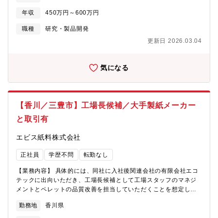
たな産業廃棄物処理技術の開発（化学分解処理、高効率熱分解処
年収
450万円～600万円
理、水素合成・メタネーション等）■有用資源のリサイクル・再資
源化技術の開発（金属の分離・精製、貴金属の吸着回収、廃プラ
職種
研究・製品開発
のマテリアルリサイクル等）■微生物におけるバイオ技術の開発
更新日 2026.03.04
（新規分解菌の探求、微生物による金属回収、燃料・製剤・製品
製造棟）【当社について】「日本一の総合環境企業」を企業理念
とし、主に6つの分野で環境事業を展開。社会への貢献性も高く、
気になる
昨今は環境問題に多くの企業様が課題を持っており当社のニーズ
は拡大中です。160億を超える売上を誇り財務基盤も安定しており
安定性や将来性も抜群です。
【香川／三豊市】工場長候補／大手製紙メーカー
と取引有
エビス紙料株式会社
正社員
学歴不問
転勤なし
【業務内容】 具体的には、同社に入社後関連会社の有限会社エコ
テックに出向いただき、工場長候補として工場スタッフのマネジ
メントとペレットの品質改善を担当していただくことを想定して
おります。・四国工場（社員数12～15名）のマネジメント・ペレ
勤務地
香川県
ットの品質改善活動（SPC認証などを取得して再生プラ事業者と
して品質・生産性・安全・環境改善に取り組んでいく方針）※詳