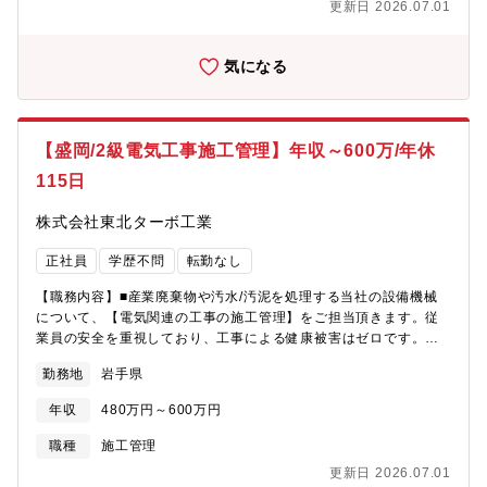
更新日 2026.07.01
4名（20代3名/60代1名)
気になる
【盛岡/2級電気工事施工管理】年収～600万/年休
115日
株式会社東北ターボ工業
正社員
学歴不問
転勤なし
【職務内容】■産業廃棄物や汚水/汚泥を処理する当社の設備機械
について、【電気関連の工事の施工管理】をご担当頂きます。従
業員の安全を重視しており、工事による健康被害はゼロです。
【詳細】・自社内の脱水処理施設、中和施設、埋立施設、粒化施
勤務地
岩手県
設の設備に関する業務 ・将来的にはお客様の設備保全やキュー
ビクル設置工事管理もお任せします。 【研修制度】・年次や職
年収
480万円～600万円
種に応じて研修制度を実施。業務上で必要な免許・資格等のスキ
ルアップについて、規定に応じて一部,全額補助も含めて会社で負
職種
施工管理
担します！【組織構成】2名（30代1名/40代1名)
更新日 2026.07.01