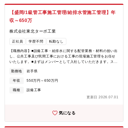
【盛岡/1級管工事施工管理/給排水管施工管理】年
収～650万
株式会社東北ターボ工業
正社員
学歴不問
転勤なし
【職務内容】■設備工事・給排水に関する配管業務・材料の拾い出
し、公共工事及び民間工事における工事の現場施工管理をお任せ
いたします。■まずはメンバーとして入社していただきます。スキ
ルや経験を積んだ後は現場リーダーとしてのキャリアパスがあり
勤務地
岩手県
ます！≪当社の魅力≫・案件はほとんど盛岡近辺で、地域に根差
して働くことができます。・年次や職種に応じて研修制度を実
年収
550万円～650万円
施。業務上で必要な免許・資格等のスキルアップについて、規定
に応じて一部,全額補助も含めて会社で負担します！【組織構成】
職種
設備工事
4名（20代3名/60代1名)
更新日 2026.07.01
気になる