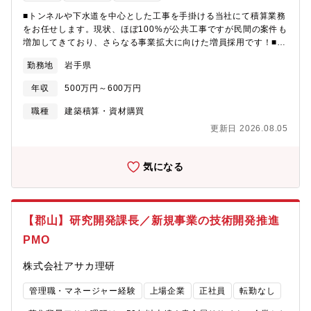
■トンネルや下水道を中心とした工事を手掛ける当社にて積算業務
をお任せします。現状、ほぼ100%が公共工事ですが民間の案件も
増加してきており、さらなる事業拡大に向けた増員採用です！■土
木工事・公共工事の積算・見積りの業務。建物や工事の設計図・
勤務地
岩手県
仕様書や担当者との打合せや現場確認により、使用する材料の種
類や数量を計算し、工事に係る工事費や材料費を算出し見積りを
年収
500万円～600万円
作成していただきます。
職種
建築積算・資材購買
更新日 2026.08.05
気になる
【郡山】研究開発課長／新規事業の技術開発推進
PMO
株式会社アサカ理研
管理職・マネージャー経験
上場企業
正社員
転勤なし