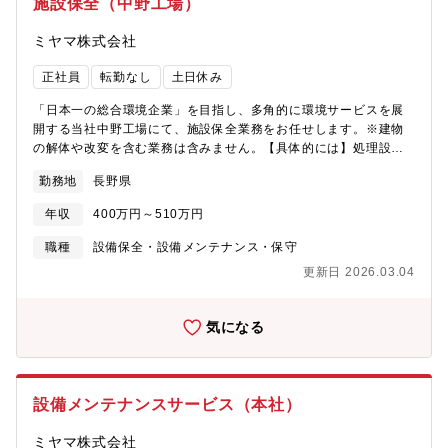
施設保全（中野工場）
ミヤマ株式会社
正社員
転勤なし
土日休み
「日本一の総合環境企業」を目指し、多角的に環境サービスを展
開する当社中野工場にて、施設保全業務をお任せします。※建物
の解体や改変を含む業務は含みません。【具体的には】処理設備
（焼却炉、破砕機）を中心とした施設保全業務を担当していただ
勤務地
長野県
きます。設備メンテナンスを行い、工場の安定稼働を支える役割
を担います。アーク溶接やガス溶接のスキルを活かし、焼却炉の
年収
400万円～510万円
保全作業を実施。さらに、設備の保全計画やメンテナンスマニュ
アルの作成を通じて、長期的な設備管理を推進していただきま
職種
設備保全・設備メンテナンス・保守
す。現場での即戦力として活躍いただける方を求めています。
更新日 2026.03.04
【魅力】「日本一の総合環境企業」を企業理念とし、主に6つの分
野で様々な環境事業を展開。社会への貢献性も高く、昨今は環境
問題に多くの企業様が課題を持っており当社のニーズは拡大中で
気になる
す。160億を超える売り上げを誇り財務基盤も安定しているので安
定性や将来性も抜群です！
設備メンテナンスサービス（本社）
ミヤマ株式会社