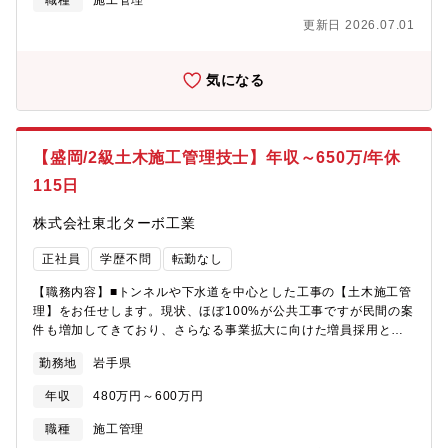
職種
施工管理
ップについて、規定に応じて一部,全額補助も含めて会社で負担し
更新日 2026.07.01
ます！≪配属部署≫4名（20代1名/30代3名）
気になる
【盛岡/2級土木施工管理技士】年収～650万/年休
115日
株式会社東北ターボ工業
正社員
学歴不問
転勤なし
【職務内容】■トンネルや下水道を中心とした工事の【土木施工管
理】をお任せします。現状、ほぼ100%が公共工事ですが民間の案
件も増加してきており、さらなる事業拡大に向けた増員採用とな
っています！■まずはメンバーとして入社していただきます。スキ
勤務地
岩手県
ルや経験を積んだ後は現場リーダーとしてのキャリアパスがあり
ます！≪当社の魅力≫・案件はほとんど盛岡近辺で、地域に根差
年収
480万円～600万円
して働くことができます。・年次や職種に応じて研修制度を実
施。業務上で必要な免許・資格等のスキルアップについて、規定
職種
施工管理
に応じて一部,全額補助も含めて会社で負担します！【組織構成】