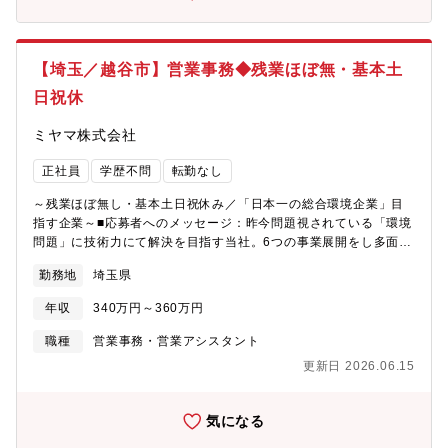
利子補給（月33,500円まで）・インフルエンザ予防接種補助
広い法務業務をお任せします。■主な業務内容・契約書の作成・レ
ビュー（AIリーガルソフトを活用）・契約書の管理・更新管理・
各部署からの法務相談対応・弁護士・専門家との折衝・後輩指
導、育成支援※新規事業での契約増加に伴い、法務の専門性を磨
【埼玉／越谷市】営業事務◆残業ほぼ無・基本土
く環境があります。■この仕事の魅力（1）法務の専門性を深めら
日祝休
れる環境法務専門部署未経験でもOK。AIリーガルソフト活用や弁
護士との直接対応ができ、実務で専門性を獲得できます。（2）マ
ミヤマ株式会社
ネジメント職へのキャリアパス管理部門の中心メンバーとして、
将来的に管理職を目指せる環境です。（3）事業全体を俯瞰でき
正社員
学歴不問
転勤なし
る“全社法務”営業・製造・技術など、さまざまな部署からの相談に
対応するため、企業法務の幅広さと事業理解が深まります。（4）
～残業ほぼ無し・基本土日祝休み／「日本一の総合環境企業」目
組織づくり・育成にも関われる若手2名を支えながら、組織力強化
指す企業～■応募者へのメッセージ：昨今問題視されている「環境
に携われるポジション。人を育てたい方にとってやりがいの大き
問題」に技術力にて解決を目指す当社。6つの事業展開をし多面的
い環境です。
に環境問題にアプローチできるという強み、技術開発のための投
勤務地
埼玉県
資を惜しまず生み出した高い技術力にて売上は右肩上がり中で
す。そんな当社の営業事務ポジションを募集いたします。■業務内
年収
340万円～360万円
容：当社埼玉営業所にて、営業事務業務に従事していただきま
す。【具体的な業務内容】・売上管理（システムへの入力、操作
職種
営業事務・営業アシスタント
業務）・電話対応（依頼案件の手配、営業への連絡他）・配車依
更新日 2026.06.15
頼（廃棄物収集運搬車両の手配及びお客様への連絡）・営業担当
支援（書類作成等）・各種書類の管理、データ集計など※業務習
得まで担当者が付き、きちんとサポート致します。※長くご勤務
気になる
いただける方を求めています。