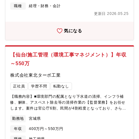
業での経理・会計の経験を活かして、高収入を目指したい方にお
職種
経理・財務・会計
すすめです。・徳島へUIターンして、プライベートを重視して、
更新日 2026.05.25
自由な働き方をしたい方にもフィットします。・会計・経理のス
キルを磨き続けることができる環境で働きたい方も歓迎します。
気になる
【仙台/施工管理（環境工事マネジメント）】年収
～550万
株式会社東北ターボ工業
正社員
学歴不問
転勤なし
【職務内容】■環境部門の配属となり下水道の清掃、インフラ補
修、解体、アスベスト除去等の清掃作業の【監督業務】をお任せ
します。案件は官公庁6割、民間が4割程度となっており、さらな
る事業拡大に向けた増員採用です。≪魅力≫・当社の作業は最新
勤務地
宮城県
の機械を導入し、安全にも配慮して実施しています ・健康診断
も徹底し、過去の健康被害もゼロです。 ・案件はほとんど仙台
年収
400万円～550万円
近辺で、地域に根差して働くことができます。 ・年次や職種に
応じて研修制度を実施。業務上で必要な免許・資格等のスキルア