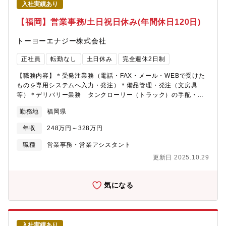
入社実績あり
な2名の男性スタッフとなります。現在OBCチームは少数精鋭。
0→1を一緒に作る楽しさを実感できる環境です。
【福岡】営業事務/土日祝日休み(年間休日120日)
トーヨーエナジー株式会社
正社員
転勤なし
土日休み
完全週休2日制
【職務内容】＊受発注業務（電話・FAX・メール・WEBで受けた
ものを専用システムへ入力・発注）＊備品管理・発注（文房具
等）＊デリバリー業務 タンクローリー（トラック）の手配・納
期調整＊電話応対（社内外対応）＊FAX・メール対応＊資料作成
勤務地
福岡県
（Excel・関数・マクロ・ピポット等使用）＊来客応対（ペットボ
トルでのお茶出し有）＊諸雑務（書類ファイリング、郵便局等へ
年収
248万円～328万円
郵便発送等、清掃等）・備品管理※同業務の方は2名いらっしゃい
ます（社員）【福岡支店】男性4名（30代～50代）、女性（20～
職種
営業事務・営業アシスタント
50代）
更新日 2025.10.29
気になる
入社実績あり