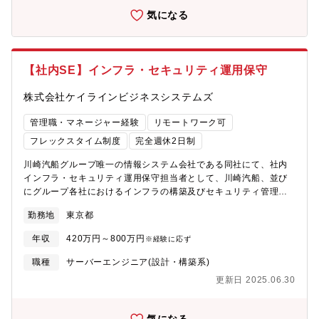
気になる
【社内SE】インフラ・セキュリティ運用保守
株式会社ケイラインビジネスシステムズ
管理職・マネージャー経験
リモートワーク可
フレックスタイム制度
完全週休2日制
川崎汽船グループ唯一の情報システム会社である同社にて、社内
インフラ・セキュリティ運用保守担当者として、川崎汽船、並び
にグループ各社におけるインフラの構築及びセキュリティ管理、
運用保守をお任せします。【インフラ運用管理業務】川崎汽船お
勤務地
東京都
よびグループ会社内のインフラ（ネットワーク、サーバー、スト
レージ、データベースなど）を効率的かつ安定した状態で運用、
年収
420万円～800万円
※経験に応ず
維持管理。【セキュリティ企画業務】川崎汽船およびグループ会
社内の情報技術基盤となるインフラ全体のセキュリティ対策の立
職種
サーバーエンジニア(設計・構築系)
案、起用ベンダーとともに各種セキュリティ製品やソリューショ
更新日 2025.06.30
ンを導入するための詳細な計画の策定、導入プロジェクトの全体
管理。【働き方】社内の残業平均は28時間程度、フレックスタイ
ム制度やフリーアドレスも導入されており、安心して長く働ける