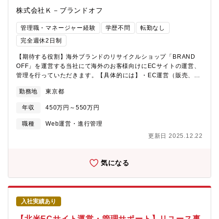
株式会社Ｋ－ブランドオフ
管理職・マネージャー経験
学歴不問
転勤なし
完全週休2日制
【期待する役割】海外ブランドのリサイクルショップ「BRAND
OFF」を運営する当社にて海外のお客様向けにECサイトの運営、
管理を行っていただきます。【具体的には】・EC運営（販売、マ
ーケティング、プロモーションの立案・実施）・運営企画（売上
勤務地
東京都
予実管理、計数管理、商品ページ管理）・売上管理（受注・売り
上げ分析）【手掛けるサイト】■自社サイト（英語版）■eBay
年収
450万円～550万円
■Chrono24 など■Vestiaire Collective■unikura■From
Japan■e lady【魅力】■年々市場規模が大きくなっているリユー
職種
Web運営・進行管理
ス業界の中でも同社は特に業績が好調で、海外進出を積極的に推
更新日 2025.12.22
進しております。また、今後は上場も視野に入れているなど成長
段階のフェーズでご経験を活かしてご活躍頂けます。【組織構
成】４名います。1人3つ～4つのECサイトを担当しています
気になる
入社実績あり
【北米ECサイト運営・管理サポート】リユース事