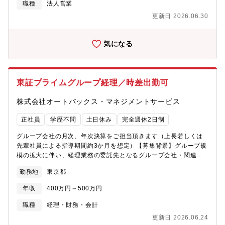
テルや商業施設、オフィスなどの空間を彩る、創造性を活かせる
職種
法人営業
営業職です。
更新日 2026.06.30
気になる
東証プライムグループ経理／時差出勤可
株式会社オートバックス・マネジメントサービス
正社員
学歴不問
土日休み
完全週休2日制
グループ会社の月次、年次決算をご担当頂きます（上長若しくは
先輩社員による指導期間約3か月を想定）【募集背景】グループ規
模の拡大に伴い、経理業務の委託先となるグループ会社・関連会
社が増加しています。現在、業務量の増加、業態ごとの会計処理
勤務地
東京都
の多様化といった状況を背景に、経理業務の抜本的な見直し・効
率化を進め、個々の業務負荷を適正化したいという狙いがありま
年収
400万円～500万円
す。【職務内容】オートバックスグループ・関連会社各社の経理
代行を担う「経理代行部」にて、経理実務をお任せします。■月
職種
経理・財務・会計
次・四半期・年次決算処理■グループ会社・関連会社の単体決算業
更新日 2026.06.24
務（最低1社を担当）、本体部門の経理業務※業態は多岐にわた