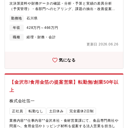
次決算資料や財務データの確認・分析・予算と実績の差異分析
（予実管理）・各部門へのヒアリング、課題の抽出・改善提案・
経営層や各部門長との打ち合わせ、レポート作成・予算策定・見
勤務地
石川県
直しへの参画単なる経理業務ではなく、財務データをもとに経営
をサポートし、会社全体の成長に貢献できるポジシ
年収
428万円～466万円
職種
経理・財務・会計
更新日 2026.06.26
気になる
【金沢市/食用金箔の提案営業】転勤無/創業50年以
上
株式会社箔一
正社員
転勤なし
土日休み
完全週休2日制
業務内容**仕事内容**金沢本社・食材営業課にて、食品専門商社や
問屋へ、食用金箔やトッピング材料を提案する法人営業を担当し