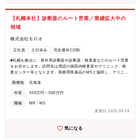
【札幌本社】診断器のルート営業／業績拡大中の
領域
株式会社モロオ
正社員
土日休み
完全週休2日制
■札幌を拠点に、体外用診断器や診断薬・検査薬などのルート営業
をお任せします。訪問先は周辺の病院内検査室やクリニック、検
査センター等となります。医療用医薬品のMSと協同し、クリニッ
クや調剤薬局等、幅広い顧客への提案が可能です。診断薬ＭＳは
勤務地
北海道
少数精鋭ですが、医療用医薬品MSが同じフロアに在籍しており、
協力しながら仕事を進めています。【担当件数】15件程度（1日4
年収
350万円～500万円
～5件の訪問）【取扱品】血液検査機器、遺伝子検査機器（PCR検
査機器等）、生化学検査薬、細菌検査薬、輸血検査薬、新型コロ
職種
MR・MS
ナウイルス検査キット、インフルエンザ検査キット等【組織構
更新日 2025.09.24
成】全道6名（札幌4名、旭川1名、釧路1名）
気になる