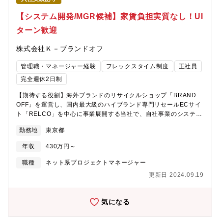
【システム開発/MGR候補】家賃負担実質なし！UI
ターン歓迎
株式会社Ｋ－ブランドオフ
管理職・マネージャー経験
フレックスタイム制度
正社員
完全週休2日制
【期待する役割】海外ブランドのリサイクルショップ「BRAND
OFF」を運営し、国内最大級のハイブランド専門リセールECサイ
ト「RELCO」を中心に事業展開する当社で、自社事業のシステム
開発担当をお任せいたします。【具体的には】■自社EC（国内、
勤務地
東京都
海外向け）サイトの運用・開発 ■自社基幹システムの運用開発 ■メ
ンバーマネジメントおよび育成 ■プロジェクト管理 ※ご自身のス
年収
430万円～
キルやご経験を生かして、幅広くご活躍いただけます！【魅力】■
年々市場規模が大きくなっているリユース業界の中でも同社は特
職種
ネット系プロジェクトマネージャー
に業績が好調で、海外進出を積極的に推進しております。また、
更新日 2024.09.19
今後は上場も視野に入れているなど成長段階のフェーズでご経験
を活かしてご活躍頂けます。【組織編制】部長1人 メンバー2人
【募集背景】買収した企業との基幹システムの統合に伴う増員。
気になる
メンバーモ2人増員予定。