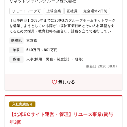
リネットジャパングループ株式会社
パンリサイクル株式会社RENET (CAMBODIA) HR CO., LTD.（リ
ネットカンボジアHR株式会社）リネットジャパンソーシャルケア
リモートワーク可
上場企業
正社員
完全週休2日制
株式会社
【仕事内容】2035年までに200棟のグループホームネットワーク
を構築しようとしている障がい福祉事業戦略とその人材基盤を支
えるための採用・教育戦略を融合し、計画を立てて遂行していた
だきます。事業戦略を実現するためには、少なく見積もっても施
勤務地
東京都
設を管理運営する人材は500名は必要であり、要員計画→採用計画
→育成計画まで一貫した戦略を立案し、人材を輩出するという重
年収
540万円～801万円
要ミッションを担っていただきます。単純な計算上の計画ではな
く、人こそ財産という信念と、創意工夫をもって、現場を巻き込
職種
人事(採用・労務・制度設計・研修)
みながら実現していただきます。
更新日 2026.08.07
気になる
入社実績あり
【北米ECサイト運営・管理】リユース事業/賞与
年3回