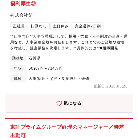
ザイン性を両立した商品開発を推進。“靴下専業企業”として世界ト
福利厚生◎
用されないことを条件に 一部副業・兼業を許可しております・残
ップクラスの技術力を活かした独自価値を創出します
業：15-20時間程度【同社の今後の戦略】高品質な日本製靴下を軸
株式会社箔一
に、国内外でのブランド強化・EC拡大・サプライチェーン高度化
を推進し、グローバル展開を加速しています。■ブランド価値の強
正社員
転勤なし
土日休み
完全週休2日制
化とプレミアム戦略国内生産による高品質な靴下を軸に、
「Tabio」ブランドの価値向上を推進。単なる日用品ではな
**仕事内容**人事管理職として、採用・労務・人事制度の企画・運
く、“価値あるファッションアイテム”としてのポジション確立を目
用など、人事業務全般をお任せします。これまでのご経験や適性
指します。■国内外での店舗・販路拡大国内の最適立地への出店戦
を考慮し、担当業務を決定します。**具体的には**■組織開発・人
略を強化するとともに、ロンドン・パリを中心とした欧州やアジ
事制度* 人事制度（評価制度・等級制度など）の企画・運用・改善
アなど海外展開を拡大し、グローバルブランドとしての地位確立
勤務地
石川県
* 業務分掌やジョブディスクリプションの策定・見直し* キャリア
を進めています。■EC・OMO戦略の推進EC（オンライン）販売
パスの設計* 社員教育・研修の企画、運営* 企業カルチャー浸透に
の強化と店舗との連携（OMO）により、顧客接点の最大化と購買
年収
609万円～714万円
向けた施策の企画・実行■労務管理* 勤怠管理・働き方の改善* 給
体験の向上を図り、将来的な収益の柱として育成します。■サプラ
与計算・社会保険手続きの運用改善* 福利厚生制度の企画・運用*
職種
人事(採用・労務・制度設計・研修)
イチェーン強化による競争力向上店舗・物流・生産を一体化した
社員が働きやすい環境づくりの推進■採用業務* 新卒・中途・パー
独自のネットワークを活用し、在庫ロスの削減と顧客ニーズへの
更新日 2026.06.26
ト社員の採用* 採用計画の立案・実施* 面接対応や採用イベントの
迅速な対応を実現。多品種少量生産による高付加価値ビジネスを
運営これまでの経験を活かし、人事制度や組織づくりを通じて会
さらに強化します。■商品開発力の強化ファッショントレンドと顧
社の成長を支えるポジションです。
気になる
客ニーズの収集を基に、機能性（快適性・健康・スポーツ）とデ
ザイン性を両立した商品開発を推進。“靴下専業企業”として世界ト
ップクラスの技術力を活かした独自価値を創出します
東証プライムグループ経理のマネージャー／時差
出勤可