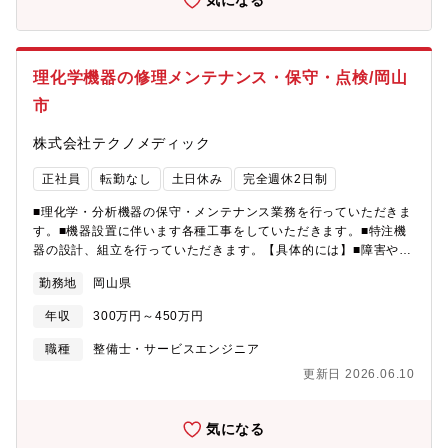
気になる
職場です。～実際のスケジュール感～午前はIT業界の情報収集や
ユーザーとの打ち合わせ。昼休みは1時間しっかりリフレッシュ！
午後はシステムの進捗確認や開発業務に集中し、夕方には退勤。
ワークライフバランスの充実も図れます。
理化学機器の修理メンテナンス・保守・点検/岡山
市
株式会社テクノメディック
正社員
転勤なし
土日休み
完全週休2日制
■理化学・分析機器の保守・メンテナンス業務を行っていただきま
す。■機器設置に伴います各種工事をしていただきます。■特注機
器の設計、組立を行っていただきます。【具体的には】■障害や不
具合の発生時の対応：事象の発生地で修理作業、または代替機と
勤務地
岡山県
交換対応■基本的には現場で対応いただき、その場での対応が難し
い場合にはメーカーへ連絡し、修理のための梱包・配送依頼をお
年収
300万円～450万円
願いします。■まずは半年～1年ほどかけて教育を行います。わか
らないことがあっても聞きやすい環境で、研修にも積極的に参加
職種
整備士・サービスエンジニア
していただきます。■機器設置に伴う配管、配線、組立など各種工
更新日 2026.06.10
事を施工していただきます。■特注機器の設計、組立、試運転など
を行っていただきます。
気になる