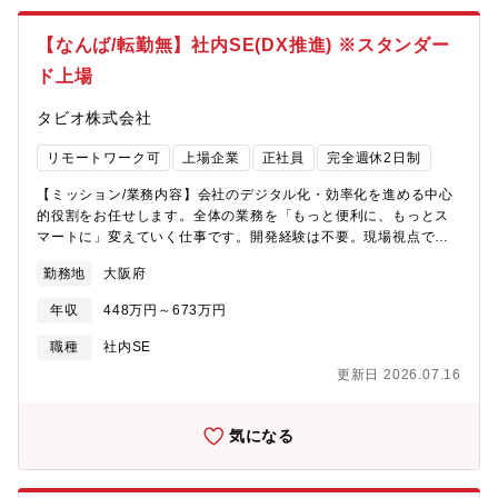
【なんば/転勤無】社内SE(DX推進) ※スタンダー
ド上場
タビオ株式会社
リモートワーク可
上場企業
正社員
完全週休2日制
【ミッション/業務内容】会社のデジタル化・効率化を進める中心
的役割をお任せします。全体の業務を「もっと便利に、もっとス
マートに」変えていく仕事です。開発経験は不要。現場視点での
最適なツールや仕組みの提案を期待します。具体的には：・各部
勤務地
大阪府
門（店舗・生産・物流・ECなど）の業務課題ヒアリングと改善提
案・DX推進に向けたシステム企画・要件定義・プロジェクトマネ
年収
448万円～673万円
ジメント・外部ベンダーとの折衝・開発依頼・進捗管理・新しい
ツールの導入提案、Shopify、Tableau、スマレジ、生成AIなどの
職種
社内SE
活用提案 ・社内向けの教育、利用促進、サポート▼本年度より
更新日 2026.07.16
IT業界で長年活躍してきたビジネスリーダーであり、特にDXや生
成AIの推進で豊富な経験をもつ元日本マイクロソフト(株)業務執行
役員の伊藤信博氏を事業パートナーとして招聘し、当社のDX化及
気になる
び事業の推進について支援を頂いております。■会社紹介：
https://www.youtube.com/watch?v=wgpr_kjtVJU【配属組織】シ
ステムソリューション部：部長含め6名在籍※常に最新技術を取り