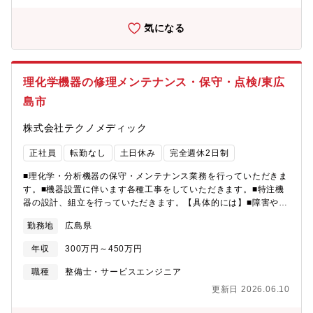
り、金融・保険関連会社をご担当いただく可能性もあります。※
資金管理については、各委託元企業が行っています。入社後はま
気になる
ず経理実務を通じて業務や組織理解を深めていただき、徐々にマ
ネジメント職を目指し、業務改善領域での比重を高めていただく
想定です。【魅力】① 上場グループの中核管理会社で、経理の
「幅」と「深さ」を磨けます。オートバックスグループ各社の経
理化学機器の修理メンテナンス・保守・点検/東広
理を担うため、単一事業・単一会計では得られない多様な業態・
島市
会計経験を積むことが可能です。② 業務改革フェーズに携われ
る“裁量の大きさ”組織拡大と業務見直しが進むフェーズのため、
株式会社テクノメディック
「決まった業務を回す」ではなく、業務プロセスを設計し直す側
に立てます。③ 安定性と成長性を兼ね備えた環境東証プライム上
正社員
転勤なし
土日休み
完全週休2日制
場グループの安定基盤、時差出勤可、腰を据えて長期的にキャリ
ア形成が可能④ 正当な評価・昇給実績経験・スキルの習熟度によ
■理化学・分析機器の保守・メンテナンス業務を行っていただきま
り、入社後、3年で年収200万円まで昇給した実績もあり、スキ
す。■機器設置に伴います各種工事をしていただきます。■特注機
ル・成果に応じた評価がなされる環境です。【組織構成】経理代
器の設計、組立を行っていただきます。【具体的には】■障害や不
行部14名（部長1名、主任2名、メンバー12名）
具合の発生時の対応：事象の発生地で修理作業、または代替機と
勤務地
広島県
交換対応■基本的には現場で対応いただき、その場での対応が難し
い場合にはメーカーへ連絡し、修理のための梱包・配送依頼をお
年収
300万円～450万円
願いします。■まずは半年～1年ほどかけて教育を行います。わか
らないことがあっても聞きやすい環境で、研修にも積極的に参加
職種
整備士・サービスエンジニア
していただきます。■機器設置に伴う配管、配線、組立など各種工
更新日 2026.06.10
事を施工していただきます。■特注機器の設計、組立、試運転など
を行っていただきます。