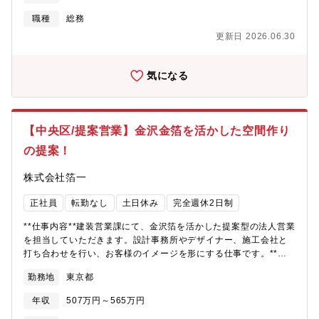
ベントや表彰制度の企画・運営■経営層や各部門と連携した全社プ
ロジェクトの推進
職種
総務
更新日 2026.06.30
気になる
【中央区/提案営業】金沢金箔を活かした空間作り
の提案！
株式会社箔一
正社員
転勤なし
土日休み
完全週休2日制
**仕事内容**建装営業課にて、金沢箔を活かした提案型の法人営業
を担当していただきます。設計事務所やデザイナー、施工会社と
打ち合わせを行い、お客様のイメージを形にする仕事です。**具
体的には**■設計事務所・デザイナー・施工会社への提案営業■設
勤務地
東京都
計段階から参画し、図面や仕様に合わせた製品・デザインの提案■
技術的な打ち合わせや見積書の作成■社内の製造・開発部門と連携
年収
507万円～565万円
し、お客様の要望を形にするプロジェクト推進金沢箔を使ってホ