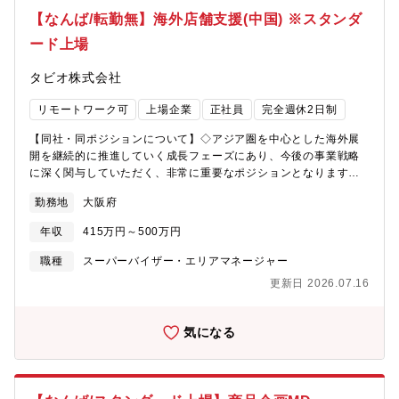
入れる環境で、幅広い知識と技術を学ぶ機会が豊富です。【働き
【なんば/転勤無】海外店舗支援(中国) ※スタンダ
方】・在宅勤務：可(上限週3回)・副業・兼業可 ※他の会社等に雇
ード上場
用されないことを条件に 一部副業・兼業を許可しております・残
業：5時間程度【同社の今後の戦略】高品質な日本製靴下を軸に、
タビオ株式会社
国内外でのブランド強化・EC拡大・サプライチェーン高度化を推
進し、グローバル展開を加速しています。■ブランド価値の強化と
リモートワーク可
上場企業
正社員
完全週休2日制
プレミアム戦略国内生産による高品質な靴下を軸に、「Tabio」ブ
ランドの価値向上を推進。単なる日用品ではなく、“価値あるファ
【同社・同ポジションについて】◇アジア圏を中心とした海外展
ッションアイテム”としてのポジション確立を目指します。■国内
開を継続的に推進していく成長フェーズにあり、今後の事業戦略
外での店舗・販路拡大国内の最適立地への出店戦略を強化すると
に深く関与していただく、非常に重要なポジションとなります。
ともに、ロンドン・パリを中心とした欧州やアジアなど海外展開
◇経営理念の「熱愛」「顧客中心」「不易流行」「和」のもと、
を拡大し、グローバルブランドとしての地位確立を進めていま
勤務地
大阪府
モノづくりやお店づくり、人づくりに決して妥協することなく、
す。■EC・OMO戦略の推進EC（オンライン）販売の強化と店舗
お客様にとって最高の商品づくりとお店づくりを目指しておりま
との連携（OMO）により、顧客接点の最大化と購買体験の向上を
年収
415万円～500万円
す。【ミッション/業務内容】国内・海外の店舗にて「靴下屋」を
図り、将来的な収益の柱として育成します。■サプライチェーン強
はじめとするブランドを展開する当社のアジア圏での売上拡大を
職種
スーパーバイザー・エリアマネージャー
化による競争力向上店舗・物流・生産を一体化した独自のネット
見据え、中国店舗運営の質と収益性向上を目的に現地FCオーナー
ワークを活用し、在庫ロスの削減と顧客ニーズへの迅速な対応を
更新日 2026.07.16
企業と連携しながら、事業運営をお任せします。具体的に：■店舗
実現。多品種少量生産による高付加価値ビジネスをさらに強化し
運営全般（売上管理、商品構成管理、予算管理 等）■販促施策の
ます。■商品開発力の強化ファッショントレンドと顧客ニーズの収
企画・実行および展開支援■商品企画・展開に関する業務■現地FC
気になる
集を基に、機能性（快適性・健康・スポーツ）とデザイン性を両
オーナー企業の営業担当との各種折衝・調整■チームメンバーへの
立した商品開発を推進。“靴下専業企業”として世界トップクラスの
フォロー・サポート業務 など※ 中国への出張は、2ヶ月に1～2回
技術力を活かした独自価値を創出します
程度を想定しています。※ 日常的な業務は、メールや電話を中心
とした遠隔でのコミュニケーションが基本となります。■会社紹