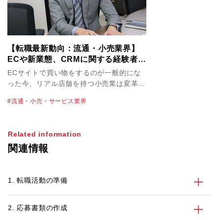
【転職最新動向：流通・小売業界】
ECや新業態、CRMに関する経験者は
「ライフスタイルが変わる場面」に
ECサイトで買い物をするのが一般的にな
立ち会えるチャンス
った今、リアル店舗を持つ小売業は変革を
迫られています。業界のビジネス構造が目
流通・小売・サービス業界
まぐるしく変わる中、転職市場にも変化は
起きているのでしょうか。流通・小売業界
を担当しているパソナのキャリアアドバイ
Related information
ザー金井 篤也に最新動向を聞きました。
関連情報
1. 転職活動の準備
2. 応募書類の作成