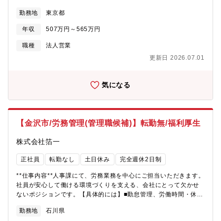
提案営業■化粧品用金箔やあぶらとり紙のOEM企画・提案■勉強会
勤務地
東京都
や展示会への参加・運営■将来的にはチームのフォローや課長補佐
など、マネジメント業務にも挑戦化粧品づくりに携わりながら、
年収
507万円～565万円
お客様のニーズに合わせた商品提案を行う、企画力を活かせる営
業職です。
職種
法人営業
更新日 2026.07.01
気になる
【金沢市/労務管理(管理職候補)】転勤無/福利厚生
株式会社箔一
正社員
転勤なし
土日休み
完全週休2日制
**仕事内容**人事課にて、労務業務を中心にご担当いただきます。
社員が安心して働ける環境づくりを支える、会社にとって欠かせ
ないポジションです。【具体的には】■勤怠管理、労働時間・休暇
管理■給与・賞与計算、社会保険関連業務■入退社手続き、雇用契
勤務地
石川県
約書類の管理■社員からの労務相談・問い合わせ対応■就業規則・