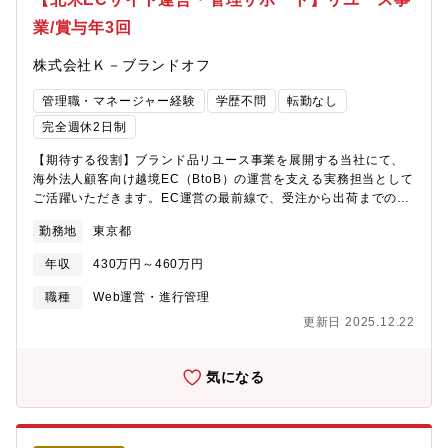
業/賞与年3回
株式会社Ｋ－ブランドオフ
管理職・マネージャー経験
学歴不問
転勤なし
完全週休2日制
【期待する役割】ブランド品リユース事業を展開する当社にて、
海外法人顧客向け越境EC（BtoB）の運営を支える実務担当として
ご活躍いただきます。EC運営の最前線で、受注から出荷までの一
連の業務を正確かつスピーディーに回し、安定したサービス提供
勤務地
東京都
と業務品質の向上を担っていただくポジションです。将来的に
は、業務改善や運営フローの最適化など、EC運営の基盤づくりに
年収
430万円～460万円
も関わっていただくことを期待しています。【具体的には】■海外
法人顧客向け越境ECサイト（BtoB）の運営サポート業務■受注処
職種
Web運営・進行管理
理、在庫管理、出荷手配などのオペレーション業務■海外顧客との
更新日 2025.12.22
メール対応（英語中心）■EC管理システム（Shopify等）へのデー
タ入力・管理■商品情報登録、画像加工・簡単な編集作業■EC運営
に付随する各種事務業務および社内関連部署との連携【魅力】■
気になる
年々市場規模が大きくなっているリユース業界の中でも同社は特
に業績が好調で、海外進出を積極的に推進しております。また、
今後は上場も視野に入れているなど成長段階のフェーズでご経験
を活かしてご活躍頂けます。【組織構成】直属の上司は経験豊富