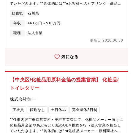
ていただきます。**具体的には**■お客様へのヒアリング・商品提
案■用途や商品コンセプトに合わせた活用方法の提案■生産部門と
勤務地
石川県
連携した製造・納期調整■食品・菓子メーカーや飲食関連企業への
OEM提案お客様のニーズに合わせた提案を行い、営業と生産部門
年収
461万円～510万円
をつなぐ役割として、食用金箔の新たな価値を広げていく仕事で
す。
職種
法人営業
更新日 2026.06.30
気になる
【中央区/化粧品用原料金箔の提案営業】 化粧品/
トイレタリー
株式会社箔一
正社員
転勤なし
土日休み
完全週休2日制
**仕事内容**東京営業所・美粧営業課にて、化粧品メーカー向けに
化粧品用金箔やあぶらとり紙のOEM提案を行う法人営業を担当し
ていただきます。**具体的には**■化粧品メーカー・原料商社への