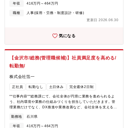
社内ルールの運用、各部署との調整パートナー社員と連携しなが
年収
416万円～464万円
ら労務業務を進め、会社全体を支える役割を担っていただきま
す。
職種
人事(採用・労務・制度設計・研修)
更新日 2026.06.30
気になる
【金沢市/総務(管理職候補)】社員満足度を高める/
転勤無/
株式会社箔一
正社員
転勤なし
土日休み
完全週休2日制
**仕事内容**総務課にて、会社全体が円滑に業務を進められるよ
う、社内環境や業務の仕組みづくりを担当していただきます。管
理業務だけでなく、DX推進や業務改善など、会社全体を支える役
割です。**具体的には**■社内制度・規則の整備・運用■クラウド
勤務地
石川県
システム導入や業務フロー改善などのDX推進■生成AIなどを活用
した業務効率化の企画・実施■会社設備・各種保険の管理■全社イ
年収
416万円～464万円