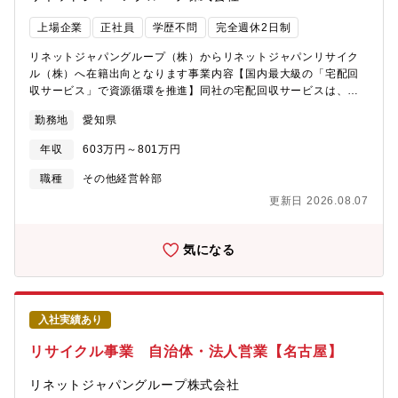
上場企業
正社員
学歴不問
完全週休2日制
リネットジャパングループ（株）からリネットジャパンリサイク
ル（株）へ在籍出向となります事業内容【国内最大級の「宅配回
収サービス」で資源循環を推進】同社の宅配回収サービスは、全
国740以上の自治体（人口約9,000万人）と連携するほか、大手小
勤務地
愛知県
売業者やメーカーにも採用されています。パソコン・小型家電リ
サイクルの回収量は国内最大級、会員数は500万人以上にのぼりま
年収
603万円～801万円
す。利便性の高い回収サービスの提供に加え、使用済製品の回収
を促進するマーケティングや、創業事業で培った リユースのノウ
職種
その他経営幹部
ハウを活用したCEコマース（サーキュラーエコノミー型EC） な
更新日 2026.08.07
ど、独自の強みを発揮しています。今後は、国の方針である 「サ
ーキュラーエコノミーへの移行」や「資源有効利用促進法の改
正」「高度再資源化法の施行」などの流れを追い風に、 当社の宅
気になる
配回収サービスを「サーキュラーエコノミーの回収プラットフォ
ーム」 としてさらに拡大 していきます。その実現に向け、現在当
社では、 企業とのアライアンス戦略をリードする責任者ポジショ
ン を募集しています。大手メーカー・小売業者・自治体など、製
入社実績あり
品や資源を供給するパートナー企業と連携し、使用済製品の回収
スキーム構築やリサイクルモデルの共創を推進。事業全体の方向
リサイクル事業 自治体・法人営業【名古屋】
性を描きながら、 サーキュラーエコノミー実現の中核を担う役割
です。＜アライアンス事例＞■家電量販点：
リネットジャパングループ株式会社
https://corp.renet.jp/wp/wp-