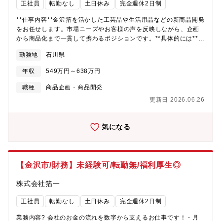
ープの理念のもと、地域の皆さまの健康づくりを支えています。
正社員
転勤なし
土日休み
完全週休2日制
2022年にはグループ販売会社3社が統合し、より強固な事業基盤
を構築。地域社会への貢献を大切にしながら、持続的な成長を目
**仕事内容**金沢箔を活かした工芸品や生活用品などの新商品開発
指しています。【会社の強み】全国的な知名度を誇るヤクルトブ
をお任せします。市場ニーズやお客様の声を反映しながら、企画
ランドを背景に、地域密着型の営業活動を展開している点が強み
から商品化まで一貫して携わるポジションです。**具体的には***
です。スーパーや量販店との長年の取引実績があり、安定した販
新商品の企画・開発（工芸品・生活用品など）* 商品コンセプト・
勤務地
石川県
売基盤を確立しています。また、ヤクルト本社の販促施策や商品
ストーリーの企画立案* デザイン・パッケージ・見せ方の企画・提
開発力を活かしながら営業活動ができるため、営業未経験者でも
案* 素材や加工技術を活かした商品開発* 他分野・他企業とのコラ
年収
549万円～638万円
チャレンジしやすい環境です。安定した経営基盤に加え、社員の
ボレーション企画* お客様や営業の声、市場トレンドを反映した商
約6割を女性が占めるなど、働きやすい環境づくりにも力を入れて
品企画* 商品化に向けたプロジェクトの推進**仕事の魅力**現場や
職種
商品企画・商品開発
います。
営業から寄せられる声を取り入れながら、アイデアをスピーディ
更新日 2026.06.26
ーに商品化できる環境です。企画だけでなく、ストーリーづくり
やパッケージ提案まで携わり、金沢箔の新たな価値を生み出すや
りがいがあります。
気になる
【金沢市/財務】未経験可/転勤無/福利厚生◎
株式会社箔一
正社員
転勤なし
土日休み
完全週休2日制
業務内容? 会社のお金の流れを数字から支えるお仕事です！・月