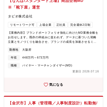
【なんば/スタンダード上場】商品企画MD
介：https://www.youtube.com/watch?v=wgpr_kjtVJU【入社後の
※「靴下屋」運営
業務について】まずは既存社員とともに同社及び業務の理解を深
め、ＯＪＴを想定。【配属組織】アジア営業部6名┗部長1名(30代
タビオ株式会社
女性)、メンバー3名、サポート2名※20代～30代の方が中心の組
織【働き方】・在宅勤務：可(上限週3回)・副業・兼業可 ※他の会
リモートワーク可
上場企業
正社員
完全週休2日制
社等に雇用されないことを条件に 一部副業・兼業を許可しており
ます・残業：5時間程度【同社の今後の戦略】高品質な日本製靴下
【業務内容】ブランドポートフォリオ強化に向けたMD業務全般を
を軸に、国内外でのブランド強化・EC拡大・サプライチェーン高
お任せします。既存の枠組みに捉われず、データに基づいた戦略
度化を推進し、グローバル展開を加速しています。■ブランド価値
立案とモノづくりを融合させ、ブランドの成長を加速させるミッ
の強化とプレミアム戦略国内生産による高品質な靴下を軸に、
ションを担うポジションです。・戦略的ラインナップの策定、商
「Tabio」ブランドの価値向上を推進。単なる日用品ではな
勤務地
大阪府
品構成案、型数SKUの最適化・ヒット商品創出に向けたディレク
く、“価値あるファッションアイテム”としてのポジション確立を目
ション、差別化要因の明確化・数値管理、利益最大化、売上・仕
指します。■国内外での店舗・販路拡大国内の最適立地への出店戦
年収
448万円～673万円
入予算（OTB）の策定・適切な値下率、在庫回転率の管理および
略を強化するとともに、ロンドン・パリを中心とした欧州やアジ
業務フローの標準化・市場、競合、潜在ニーズの掘り起こしと商
職種
バイヤー・マーチャンダイザー(MD)
アなど海外展開を拡大し、グローバルブランドとしての地位確立
品への落とし込み・部門横断プロジェクト推進、業務効率化 ※変
を進めています。■EC・OMO戦略の推進EC（オンライン）販売
更新日 2026.07.16
更の範囲：弊社業務全般【PRポイント】事業拡大フェーズにつ
の強化と店舗との連携（OMO）により、顧客接点の最大化と購買
き、裁量を持ってブランド価値を最大化する中心的存在として活
体験の向上を図り、将来的な収益の柱として育成します。■サプラ
躍できます。入社後は対面でのレクチャーなどサポート体制も万
気になる
イチェーン強化による競争力向上店舗・物流・生産を一体化した
全。業務に慣れた後は週3日のテレワークも可能で、ワークライフ
独自のネットワークを活用し、在庫ロスの削減と顧客ニーズへの
バランスを保ちながらキャリアアップを目指せます。変革への意
迅速な対応を実現。多品種少量生産による高付加価値ビジネスを
志を持ち、自ら最適な手法を模索できる方を歓迎。ブランドの
さらに強化します。■商品開発力の強化ファッショントレンドと顧
「資産価値」を高める、やりがいの大きな環境です。【働き
客ニーズの収集を基に、機能性（快適性・健康・スポーツ）とデ
【金沢市】人事（管理職／人事制度設計）転勤無/
方】・在宅勤務：可(上限週3回)・副業・兼業可 ※他の会社等に雇