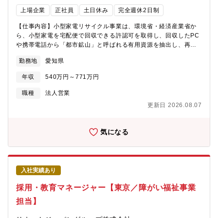
content/uploads/2017/11/20171110.pdf■ＰＣ・スマホメーカ
上場企業
正社員
土日休み
完全週休2日制
ー：
https://www.nikkei.com/article/DGXZQOUC023SE0S1A800C200000
【仕事内容】小型家電リサイクル事業は、環境省・経済産業省か
■リチウムイオン電池関係：https://corp.renet.jp/wp/wp-
ら、小型家電を宅配便で回収できる許認可を取得し、回収したPC
content/uploads/2019/12/20191203.pdf【リネットジャパング
や携帯電話から「都市鉱山」と呼ばれる有用資源を抽出し、再資
ループについて】私たちは「ビジネスの力で社会課題を解決す
源化するリサイクル活動を行っています。まさにSDGs・ESG・
勤務地
愛知県
る」を使命とし、本業のビジネスの中に社会貢献の仕組みを取り
カーボンニュートラル等の時代に合致したビジネスを展開してい
入れるというビジネスモデルの構築を目指している、とてもユニ
ます。宅配便を活用した回収モデルにおける全国オンリーワン企
年収
540万円～771万円
ークで志の高い企業です。【ビジネスを通じて「偉大な作品」を
業として、全国約700もの自治体と連携し、同社サービスは認知拡
創る】私たちが取り組むのは、「リユース事業」「小型家電リサ
大・利用者獲得につなげて、急成長しています。今回は、従来の
職種
法人営業
イクル事業」「障がい者福祉事業」「外国人技能実習生送り出し
利用者である一般家庭の方々だけでなく、オフィスや学校等など
更新日 2026.08.07
事業（HR事業）」での、ビジネスを通じた社会貢献です。例えば
新たなマーケットに眠るPC等小型家電（都市鉱山）のリサイクル
「小型家電リサイクル事業」では、法律に基づき、不用になった
事業を強化すべく、東海・関西営業拠点を拡充し、西日本エリア
パソコン・小型家電を回収、これらに含まれる有用な資源（＝都
営業マネージャー候補を募集します。＜主要ミッション＞■営業
気になる
市鉱山）をリサイクルする事業を展開しています。ただ単に循環
KPI達成に向けた、営業活動、企画立案■サービス認知、利用促進
型社会に貢献するだけでなく、手作業が必要な解体作業工程にお
のため自治体、法人、団体向けイベントやセミナー企画運営■自治
いて、知的障がいのある方を一般就労で雇用、集中力が高いとい
体、教育機関、地域コミュニティなどを通じた家庭でのリサイク
う特性を活かして、障がい者が活躍できる職場づくりを推進して
ルマインド醸成活動
入社実績あり
います。法律に基づき正しいルートでパソコンの回収が増加すれ
ば、知的障がいのある方の雇用も増える仕組みとなります。私た
採用・教育マネージャー【東京／障がい福祉事業
ちは、「収益」と「社会性」が両立された持続可能な「偉大な作
担当】
品」を創るため、更に新しいビジネスモデルを模索していきま
す。【グループ会社について】ネットオフ株式会社リネットジャ