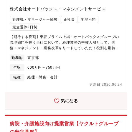
株式会社オートバックス・マネジメントサービス
管理職・マネージャー経験
正社員
学歴不問
完全週休2日制
【期待する役割】東証プライム上場・オートバックスグループの
管理部門を担う当社において、経理業務の中核人材として、実
務・マネジメント・業務改革をリードしていただく役割を期待し
ています。単なる決算業務の取りまとめに留まらず、『複数のグ
勤務地
東京都
ループ・関連会社を横断した経理体制の高度化、業務プロセスの
標準化・効率化、経理代行組織としての品質向上』といった観点
年収
600万円～750万円
から、部門全体のパフォーマンス最大化を牽引する存在としてご
活躍いただきたいポジションです。【募集背景】グループ規模の
職種
経理・財務・会計
拡大に伴い、経理業務の委託先となるグループ会社・関連会社が
更新日 2026.06.24
増加しています。現在、業務量の増加、業態ごとの会計処理の多
様化といった状況を背景に、経理業務の抜本的な見直し・効率化
を進め、個々の業務負荷を適正化したいという狙いがあります。
気になる
そのため、経理実務に強く、マネジメント経験を持ち業務プロセ
ス構築・改善を推進できる即戦力の「経理マネージャー」を新た
に迎え、組織強化と次の成長フェーズを共に創っていくための増
員募集となります。【職務内容】オートバックスグループ・関連
病院・介護施設向け提案営業【ヤクルトグループ
会社各社の経理代行を担う「経理代行部」にて、経理実務および
の安定基盤】