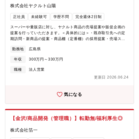
地域に密着した事業活動を通じて、「人も地球も健康に」という
株式会社ヤクルト山陽
ヤクルトグループの理念のもと、地域の皆さまの健康づくりを支
えています。2022年にはグループ販売会社3社が統合し、より強
正社員
未経験可
学歴不問
完全週休2日制
固な事業基盤を構築。地域社会への貢献を大切にしながら、持続
的な成長を目指しています。【会社の強み】最大の強みは、全国
スーパーや量販店に対し、ヤクルト商品の売場提案や販促企画の
的な知名度を誇る「ヤクルトブランド」と、地域に根差した販売
提案を行っていただきます。＜具体的には＞・既存取引先への定
ネットワークです。長年にわたり培ってきた顧客との信頼関係を
期訪問・新商品の提案・商品棚（定番棚）の採用提案・売場スペ
基盤に、一般家庭だけでなく、病院、介護施設、学校、企業など
ース拡大の提案・平台や催事売場の企画提案・量販店本部との商
幅広い顧客基盤を有しています。また、社員の約6割が女性であ
勤務地
広島県
談・販促施策の企画、実施、フォロー・販売実績の分析、改善提
り、働きやすい職場環境づくりにも注力。安定した経営基盤のも
案※既存顧客へのルート営業100％【仕事の魅力】・既存のお客様
と、地域の健康づくりに貢献できる点も大きな魅力です。
年収
300万円～330万円
への営業が中心のため、長期的な信頼関係を築く営業スタイルで
す。・自分が提案した売場や販促企画が実際の店舗に反映される
職種
法人営業
ため、成果を実感しやすい仕事です。・「ヤクルト」という知名
更新日 2026.06.24
度の高いブランドを扱うため、提案しやすい環境があります。・
本部商談から店舗フォローまで幅広く経験でき、提案力や調整力
を身につけることができます。【配属先情報】直販営業部 量販営
気になる
業課3名体制（リーダー1名、メンバー2名）男女ともに活躍してい
る部署です。既存顧客との関係構築を重視する営業スタイルのた
め、チームで協力しながら業務を進めています。残業はほとんど
ありません。【会社概要】当社は株式会社ヤクルト本社100％出資
【金沢/商品開発（管理職）】転勤無/福利厚生◎
の販売会社として、広島県・山口県エリアでヤクルト商品の宅
配、店頭販売、化粧品販売などを展開しています。地域に密着し
株式会社箔一
た事業活動を通じて、「人も地球も健康に」というヤクルトグル