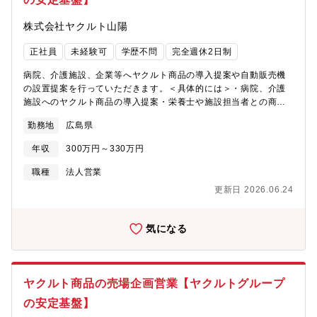
チームマネジメント業務をお任せします。■月次・四半期・年次決
算の取りまとめ■グループ会社・関連会社の単体決算業務（最低1
株式会社ヤクルト山陽
社を担当）、本体部門の経理業務※業態は多岐にわたり、金融・
保険関連会社をご担当いただく可能性もあります。■日常経理業務
正社員
未経験可
学歴不問
完全週休2日制
の管理・レビュー■予算管理、財務分析、経営数値の可視化■内部
統制の整備・強化■チームメンバーの育成・指導（業務分担、進捗
病院、介護施設、企業等へヤクルト商品の導入提案や自動販売機
管理、レビュー）■他部署と連携した業務プロセスの構築・改善、
の設置提案を行っていただきます。＜具体的には＞・病院、介護
業務効率化の推進※資金管理については、各委託元企業が行って
施設へのヤクルト商品の導入提案・栄養士や施設担当者との商
います。入社後はまず経理実務を通じて業務や組織理解を深めて
談・既存顧客への定期訪問、フォロー営業・新商品の提案・企
いただき、徐々にマネジメント・業務改善領域での比重を高めて
勤務地
広島県
業、学校、公共施設等への自動販売機設置提案・新規開拓営業・
いただく想定です。【魅力】① 上場グループの中核管理会社で、
導入後のアフターフォロー※新規営業50％、既存営業50％※営業
経理の「幅」と「深さ」を磨けます。オートバックスグループ各
年収
300万円～330万円
エリア：広島市内（安佐南区～安佐北区含む）【仕事の魅力】・
社の経理を担うため、単一事業・単一会計では得られない多様な
「ヤクルト」という全国的なブランド力があるため、提案しやす
職種
法人営業
業態・会計経験を積むことが可能です。② 業務改革フェーズに携
い営業環境です。・病院や介護施設への提案を通じて、地域の健
われる“裁量の大きさ”組織拡大と業務見直しが進むフェーズのた
更新日 2026.06.24
康づくりに貢献できます。・個人ノルマはなく、チームで目標達
め、「決まった業務を回す」ではなく、業務プロセスを設計し直
成を目指すスタイルです。・お客様と長期的な関係を築きなが
す側に立てます。経理×業務改革×マネジメントという、希少性の
ら、提案力や営業スキルを高めることができます。【配属先情
気になる
高い経験が積めます。③ 安定性と成長性を兼ね備えた環境東証プ
報】直販営業部 市場創造課3名体制（課長1名、メンバー2名）課
ライム上場グループの安定基盤、時差出勤可、腰を据えて長期的
長は30代。営業会社特有の厳しい風土ではなく、コンプライアン
にキャリア形成が可能④ 正当な評価・昇給実績経験・スキルの習
ス研修なども積極的に実施しており、安心して働ける環境です。
熟度により、入社後、3年で年収200万円まで昇給した実績もあ
残業はほとんどありません。【会社概要】当社は株式会社ヤクル
り、スキル・成果に応じた評価がなされる環境です。【組織構
ヤクルト商品の売場企画営業【ヤクルトグループ
ト本社100％出資の販売会社として、広島県・山口県エリアでヤク
成】経理代行部15名（部長1名、主任2名、メンバー12名）
の安定基盤】
ルト商品の宅配、店頭販売、化粧品販売などを展開しています。